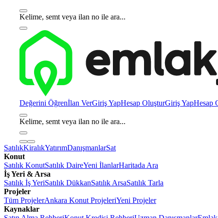
Kelime, semt veya ilan no ile ara...
Değerini Öğren
İlan Ver
Giriş Yap
Hesap Oluştur
Giriş Yap
Hesap O
Kelime, semt veya ilan no ile ara...
Satılık
Kiralık
Yatırım
Danışmanlar
Sat
Konut
Satılık Konut
Satılık Daire
Yeni İlanlar
Haritada Ara
İş Yeri & Arsa
Satılık İş Yeri
Satılık Dükkan
Satılık Arsa
Satılık Tarla
Projeler
Tüm Projeler
Ankara Konut Projeleri
Yeni Projeler
Kaynaklar
Satın Alma Rehberi
Konut Kredisi Rehberi
Uzman Danışmanlar
Emlakj