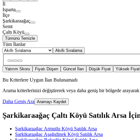
İl
Isparta
İlçe
Şarkikaraağaç
Semt
Çaltı Köyü
Tümünü Temizle
Tüm İlanlar
Akıllı Sıralama
Yatırım Skoru
Fiyatı Düşen
Güncel İlan
Düşük Fiyat
Yüksek Fiyat
Bu Kriterlere Uygun İlan Bulunamadı
Arama kriterlerinizi değiştirerek veya daha geniş bir bölgede arayarak 
Daha Geniş Ara
Aramayı Kaydet
Şarkikaraağaç Çaltı Köyü Satılık Arsa İçind
Şarkikaraağaç Armutlu Köyü Satılık Arsa
Şarkikaraağaç Aşağıdinek Köyü Satılık Arsa
Şarkikaraağaç Belceğiz Köyü Satılık Arsa