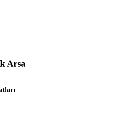
ık Arsa
atları