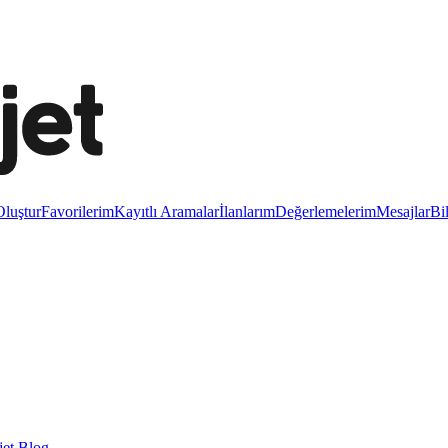
luştur
Favorilerim
Kayıtlı Aramalar
İlanlarım
Değerlemelerim
Mesajlar
Bi
et Blog