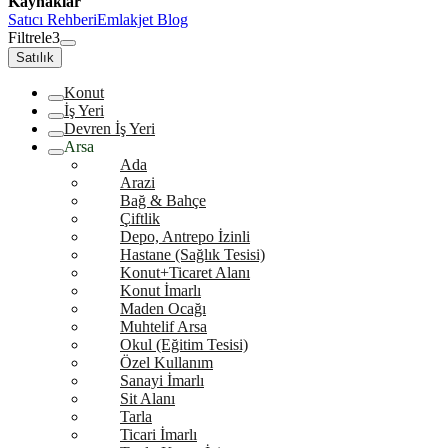
Kaynaklar
Satıcı Rehberi
Emlakjet Blog
Filtrele
3
Satılık
Konut
İş Yeri
Devren İş Yeri
Arsa
Ada
Arazi
Bağ & Bahçe
Çiftlik
Depo, Antrepo İzinli
Hastane (Sağlık Tesisi)
Konut+Ticaret Alanı
Konut İmarlı
Maden Ocağı
Muhtelif Arsa
Okul (Eğitim Tesisi)
Özel Kullanım
Sanayi İmarlı
Sit Alanı
Tarla
Ticari İmarlı