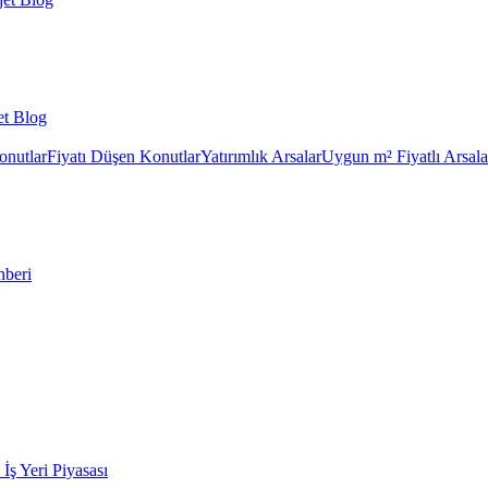
et Blog
onutlar
Fiyatı Düşen Konutlar
Yatırımlık Arsalar
Uygun m² Fiyatlı Arsala
hberi
k İş Yeri Piyasası