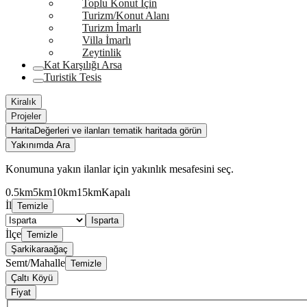
Toplu Konut İçin
Turizm/Konut Alanı
Turizm İmarlı
Villa İmarlı
Zeytinlik
Kat Karşılığı Arsa
Turistik Tesis
Kiralık
Projeler
Harita
Değerleri ve ilanları tematik haritada görün
Yakınımda Ara
Konumuna yakın ilanlar için yakınlık mesafesini seç.
0.5km
5km
10km
15km
Kapalı
İl
Temizle
Isparta
İlçe
Temizle
Şarkikaraağaç
Semt/Mahalle
Temizle
Çaltı Köyü
Fiyat