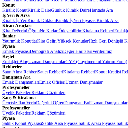
Konut
Kiralık Konut
Kiralık Daire
Günlük Kiralık Daire
Haritada Ara
İş Yeri & Arsa
Kiralık İş Yeri
Kiralık Dükkan
Kiralık İş Yeri Piyasası
Kiralık Arsa
Kiracı Araçları
Kira Değerini Öğren
Ne Kadar Ödeyebilirim
Kiralama Rehberi
Emlakj
İlanlar
Yatırımlık Konutlar
Kira Geliri Yüksek Konutlar
Hızlı Geri Dönüşlü K
Piyasa
Emlak Piyasası
Demografi Analizi
Değer Haritaları
Verilerimiz
Keşfet
Emlakjet Blog
Uzman Danışmanlar
GYF (Gayrimenkul Yatırım Fonu)
Rehberler
Satın Alma Rehberi
Satıcı Rehberi
Kiralama Rehberi
Konut Kredisi Re
Danışman Ara
Emlak Danışmanları
Emlak Ofisleri
Uzman Danışmanlar
Profesyoneller
Üyelik Paketleri
Reklam Çözümleri
Satış & Kiralama
Ücretsiz İlan Verin
Değerini Öğren
Danışman Bul
Uzman Danışmanlar
Profesyoneller
Üyelik Paketleri
Reklam Çözümleri
Piyasa
Satılık Konut Piyasası
Satılık Arsa Piyasası
Satılık Arazi Piyasası
Satılı