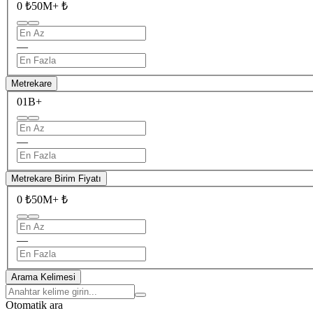
0 ₺
50M+ ₺
—
Metrekare
0
1B+
—
Metrekare Birim Fiyatı
0 ₺
50M+ ₺
—
Arama Kelimesi
Otomatik ara