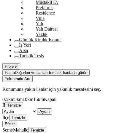
Müstakil Ev
Prefabrik
Residence
Villa
Yalı
Yalı Dairesi
Yazlık
Günlük Kiralık Konut
İş Yeri
Arsa
Turistik Tesis
Projeler
Harita
Değerleri ve ilanları tematik haritada görün
Yakınımda Ara
Konumuna yakın ilanlar için yakınlık mesafesini seç.
0.5km
5km
10km
15km
Kapalı
İl
Temizle
Aydın
İlçe
Temizle
Efeler
Semt/Mahalle
Temizle