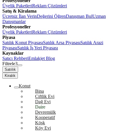
Profesyoneller
Üyelik Paketleri
Reklam Çözümleri
Satış & Kiralama
Ücretsiz İlan Verin
Değerini Öğren
Danışman Bul
Uzman
Danışmanlar
Profesyoneller
Üyelik Paketleri
Reklam Çözümleri
Piyasa
Satılık Konut Piyasası
Satılık Arsa Piyasası
Satılık Arazi
Piyasası
Satılık İş Yeri Piyasası
Kaynaklar
Satıcı Rehberi
Emlakjet Blog
Filtrele
3
Satılık
Kiralık
Konut
Bina
Çiftlik Evi
Dağ Evi
Daire
Devremülk
Kooperatif
Köşk
Köy Evi