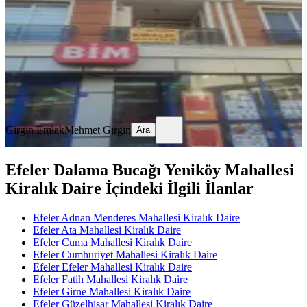
2+1
·
90 m²
·
1. Kat
·
04.08.2026
25.000 ₺
Girgin Emlak
Mehmet Girgin
Ara
Girgin Emlak
Mehmet Girgin
Ara
Efeler Dalama Bucağı Yeniköy Mahallesi
Kiralık Daire İçindeki İlgili İlanlar
Efeler Adnan Menderes Mahallesi Kiralık Daire
Efeler Ata Mahallesi Kiralık Daire
Efeler Cuma Mahallesi Kiralık Daire
Efeler Cumhuriyet Mahallesi Kiralık Daire
Efeler Efeler Mahallesi Kiralık Daire
Efeler Fatih Mahallesi Kiralık Daire
Efeler Girne Mahallesi Kiralık Daire
Efeler Güzelhisar Mahallesi Kiralık Daire