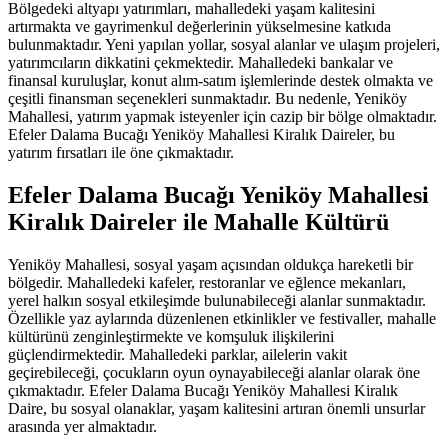
Bölgedeki altyapı yatırımları, mahalledeki yaşam kalitesini
artırmakta ve gayrimenkul değerlerinin yükselmesine katkıda
bulunmaktadır. Yeni yapılan yollar, sosyal alanlar ve ulaşım projeleri,
yatırımcıların dikkatini çekmektedir. Mahalledeki bankalar ve
finansal kuruluşlar, konut alım-satım işlemlerinde destek olmakta ve
çeşitli finansman seçenekleri sunmaktadır. Bu nedenle, Yeniköy
Mahallesi, yatırım yapmak isteyenler için cazip bir bölge olmaktadır.
Efeler Dalama Bucağı Yeniköy Mahallesi Kiralık Daireler, bu
yatırım fırsatları ile öne çıkmaktadır.
Efeler Dalama Bucağı Yeniköy Mahallesi
Kiralık Daireler ile Mahalle Kültürü
Yeniköy Mahallesi, sosyal yaşam açısından oldukça hareketli bir
bölgedir. Mahalledeki kafeler, restoranlar ve eğlence mekanları,
yerel halkın sosyal etkileşimde bulunabileceği alanlar sunmaktadır.
Özellikle yaz aylarında düzenlenen etkinlikler ve festivaller, mahalle
kültürünü zenginleştirmekte ve komşuluk ilişkilerini
güçlendirmektedir. Mahalledeki parklar, ailelerin vakit
geçirebileceği, çocukların oyun oynayabileceği alanlar olarak öne
çıkmaktadır. Efeler Dalama Bucağı Yeniköy Mahallesi Kiralık
Daire, bu sosyal olanaklar, yaşam kalitesini artıran önemli unsurlar
arasında yer almaktadır.