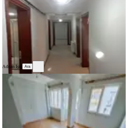
Efeler, Ata Mahallesi
3+1
·
125 m²
·
2. Kat
·
06.08.2026
27.500 ₺
Adnan Işık
Ara
Adnan Işık
Ara
YENİ
Doğu Gazi Blv. 2+1 Doğalgazlı-
asansörlü Sıfır Bakımlı
Efeler, Orta Mahallesi
2+1
·
95 m²
·
3. Kat
·
06.08.2026
23.500 ₺