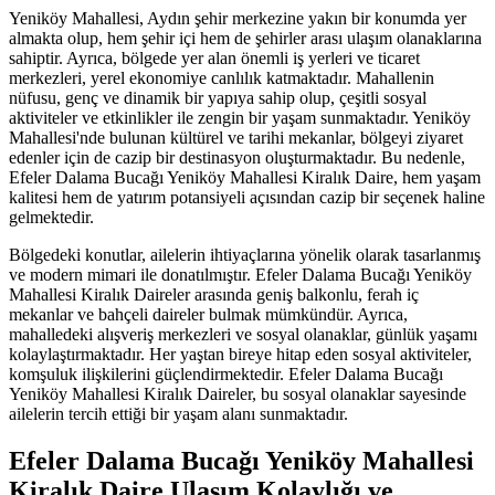
Yeniköy Mahallesi, Aydın şehir merkezine yakın bir konumda yer
almakta olup, hem şehir içi hem de şehirler arası ulaşım olanaklarına
sahiptir. Ayrıca, bölgede yer alan önemli iş yerleri ve ticaret
merkezleri, yerel ekonomiye canlılık katmaktadır. Mahallenin
nüfusu, genç ve dinamik bir yapıya sahip olup, çeşitli sosyal
aktiviteler ve etkinlikler ile zengin bir yaşam sunmaktadır. Yeniköy
Mahallesi'nde bulunan kültürel ve tarihi mekanlar, bölgeyi ziyaret
edenler için de cazip bir destinasyon oluşturmaktadır. Bu nedenle,
Efeler Dalama Bucağı Yeniköy Mahallesi Kiralık Daire, hem yaşam
kalitesi hem de yatırım potansiyeli açısından cazip bir seçenek haline
gelmektedir.
Bölgedeki konutlar, ailelerin ihtiyaçlarına yönelik olarak tasarlanmış
ve modern mimari ile donatılmıştır. Efeler Dalama Bucağı Yeniköy
Mahallesi Kiralık Daireler arasında geniş balkonlu, ferah iç
mekanlar ve bahçeli daireler bulmak mümkündür. Ayrıca,
mahalledeki alışveriş merkezleri ve sosyal olanaklar, günlük yaşamı
kolaylaştırmaktadır. Her yaştan bireye hitap eden sosyal aktiviteler,
komşuluk ilişkilerini güçlendirmektedir. Efeler Dalama Bucağı
Yeniköy Mahallesi Kiralık Daireler, bu sosyal olanaklar sayesinde
ailelerin tercih ettiği bir yaşam alanı sunmaktadır.
Efeler Dalama Bucağı Yeniköy Mahallesi
Kiralık Daire Ulaşım Kolaylığı ve