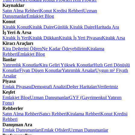
Kaynaklar
Satın Alma Rehberi
Konut Kredisi Rehberi
Uzman
Danışmanlar
Emlakjet Blog
Konut
Kiralık Konut
Kiralık Daire
Günlük Kiralık Daire
Haritada Ara
İş Yeri & Arsa
Kiralık İş Yeri
Kiralık Dükkan
Kiralık İş Yeri Piyasası
Kiralık Arsa
Kiracı Araçları
Kira Değerini Öğren
Ne Kadar Ödeyebilirim
Kiralama
Rehberi
Emlakjet Blog
İlanlar
Yatırımlık Konutlar
Kira Geliri Yüksek Konutlar
Hızlı Geri Dönüşlü
Konutlar
Fiyatı Düşen Konutlar
Yatırımlık Arsalar
Uygun m² Fiyatlı
Arsalar
Piyasa
Emlak Piyasası
Demografi Analizi
Değer Haritaları
Verilerimiz
Keşfet
Emlakjet Blog
Uzman Danışmanlar
GYF (Gayrimenkul Yatırım
Fonu)
Rehberler
Satın Alma Rehberi
Satıcı Rehberi
Kiralama Rehberi
Konut Kredisi
Rehberi
Danışman Ara
Emlak Danışmanları
Emlak Ofisleri
Uzman Danışmanlar