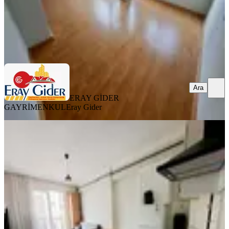
ERAY GİDER GAYRİMENKUL
Eray Gider
Ara
Ara
ERAY GİDER
GAYRİMENKUL
Eray Gider
YENİ
Büyükşehir Belediyesi Hemen Altı 1+1
Eşyalı-doğalgazlı
Efeler, Güzelhisar Mahallesi
1+1
·
55 m²
·
3. Kat
·
06.08.2026
17.500 ₺