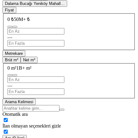
Dalama Bucağı Yeniköy Mahall…
Fiyat
0 ₺
50M+ ₺
—
Metrekare
Brüt m²
Net m²
0 m²
1B+ m²
—
Arama Kelimesi
Otomatik ara
İlan olmayan seçenekleri gizle