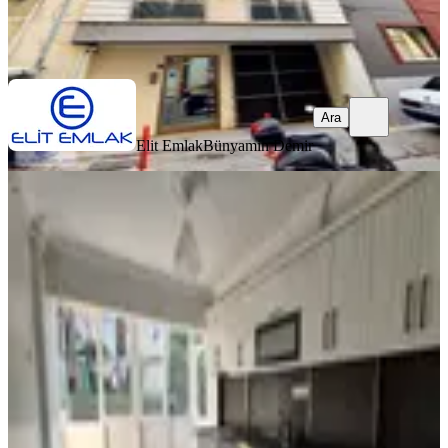
Elit Emlak
Bünyamin Demir
Ara
Ara
Elit Emlak
Bünyamin Demir
YENİ
Girne Mahallesi Doğalgazlı 2+1
Kiralık Daire
Efeler, Girne Mahallesi
2+1
·
95 m²
·
1. Kat
·
05.08.2026
25.000 ₺
DORE GAYRİMENKUL
Ümran ÇEKEN