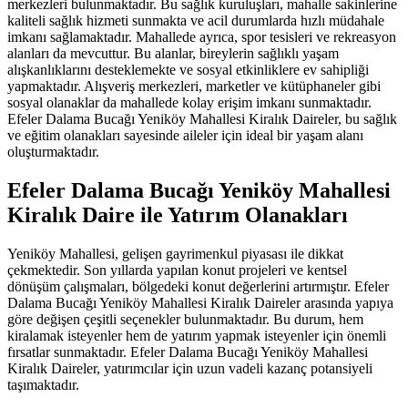
merkezleri bulunmaktadır. Bu sağlık kuruluşları, mahalle sakinlerine
kaliteli sağlık hizmeti sunmakta ve acil durumlarda hızlı müdahale
imkanı sağlamaktadır. Mahallede ayrıca, spor tesisleri ve rekreasyon
alanları da mevcuttur. Bu alanlar, bireylerin sağlıklı yaşam
alışkanlıklarını desteklemekte ve sosyal etkinliklere ev sahipliği
yapmaktadır. Alışveriş merkezleri, marketler ve kütüphaneler gibi
sosyal olanaklar da mahallede kolay erişim imkanı sunmaktadır.
Efeler Dalama Bucağı Yeniköy Mahallesi Kiralık Daireler, bu sağlık
ve eğitim olanakları sayesinde aileler için ideal bir yaşam alanı
oluşturmaktadır.
Efeler Dalama Bucağı Yeniköy Mahallesi
Kiralık Daire ile Yatırım Olanakları
Yeniköy Mahallesi, gelişen gayrimenkul piyasası ile dikkat
çekmektedir. Son yıllarda yapılan konut projeleri ve kentsel
dönüşüm çalışmaları, bölgedeki konut değerlerini artırmıştır. Efeler
Dalama Bucağı Yeniköy Mahallesi Kiralık Daireler arasında yapıya
göre değişen çeşitli seçenekler bulunmaktadır. Bu durum, hem
kiralamak isteyenler hem de yatırım yapmak isteyenler için önemli
fırsatlar sunmaktadır. Efeler Dalama Bucağı Yeniköy Mahallesi
Kiralık Daireler, yatırımcılar için uzun vadeli kazanç potansiyeli
taşımaktadır.