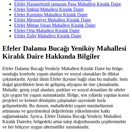
Efeler Hasanefendi ramazan Paşa Mahallesi Kiralık Daire
Efeler İstiklal Mahallesi Kiralık Daire
Efeler Kurtuluş Mahallesi Kiralık Daire
Efeler Meşrutiyet Mahallesi Kiralık Daire
Efeler Mimar Sinan Mahallesi Kiralık Daire
Efeler Orta Mahallesi Kiralık Daire
Efeler Zafer Mahallesi Kiralık Daire
Efeler Dalama Bucağı Yeniköy Mahallesi
Kiralık Daire Hakkında Bilgiler
Efeler Dalama Bucağı Yeniköy Mahallesi Kiralık Daire bu bölge,
sunduğu konforlu yaşam alanları ve sosyal olanakları ile dikkat
çekmektedir. Aydın ilinin Efeler ilçesine bağlı olan bu mahalle, hem
doğal güzellikleri hem de gelişmiş altyapısı ile öne çıkmaktadır.
Mahalle, geniş yeşil alanları, parkları ve sosyal donatıları ile aileler
için uygun bir yaşam sunmaktadır. Bölge, son yıllarda yapılan konut
projeleri ve kentsel dönüşüm çalışmaları sayesinde hızla
gelişmektedir. Bu durum, mahalledeki yaşam standartlarının
artmasına ve gayrimenkul değerlerinin yükselmesine katkı
sağlamaktadır. Ayrıca, Efeler Dalama Bucağı Yeniköy Mahallesi
Kiralık Daireler, bölgedeki artan talep doğrultusunda çeşitlenmekte
ve her bütçeye uygun alternatifler sunmaktadır.