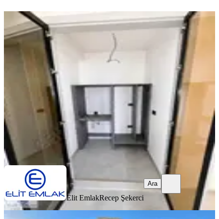
YENİ
Zeybek Mahallesinde Kiralık Sıfır 2+1
Daireler
Efeler, Zeybek Mahallesi
2+1
·
103 m²
·
2. Kat
·
08.08.2026
40.000 ₺
Elit Emlak
Recep Şekerci
Ara
Ara
Elit Emlak
Recep Şekerci
YENİ