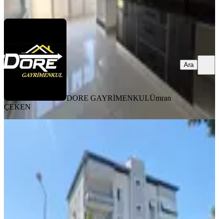
Ara
Ara
DORE GAYRİMENKUL
Ümran
ÇEKEN
YENİ
Hb'den 2+1 Eşyalı Kiralık Daire,
Girne Mahallesi'nde, Ara Kat, Ayrı
Mutfaklı, Geniş Ve Ferah
Efeler, Girne Mahallesi
2+1
·
90 m²
·
1. Kat
·
05.08.2026
19.000 ₺