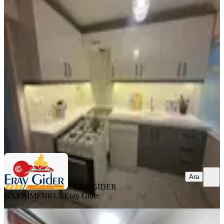
YENİ
Yedieylül Mah. Full Eşyalı 3+1
Eşyaları Yeni, Doğalgazlı 1. Kat
Efeler, Yedi Eylül Mahallesi
3+1
·
130 m²
·
Yüksek giriş
·
06.08.2026
26.000 ₺
ERAY GİDER GAYRİMENKUL
Eray Gider
Ara
Ara
ERAY GİDER
GAYRİMENKUL
Eray Gider
YENİ
Memurdan 3+1 Kiralık Daire