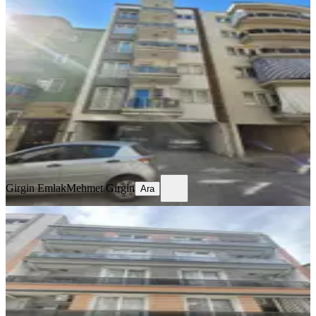
Hasan Efendi Ramazan Paşa
Mahallesinde Kiralık Eşyalı 1+1 Daire
Efeler, Hasanefendi ramazan Paşa Mahallesi
1+1
·
60 m²
·
4. Kat
·
07.08.2026
22.000 ₺
Girgin Emlak
Mehmet Girgin
Ara
Girgin Emlak
Mehmet Girgin
Ara
YENİ
Mhc'den Kiralık 2+1 Doğalgazlı
Efeler, Meşrutiyet Mahallesi
2+1
·
75 m²
·
4. Kat
·
07.08.2026
18.500 ₺