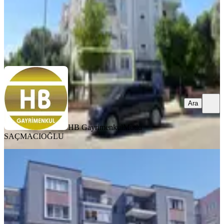
HB Gayrimenkul
Mutlu SAÇMACIOĞLU
Ara
Ara
HB Gayrimenkul
Mutlu
SAÇMACIOĞLU
YENİ
Hb'den 3+1 Kiralık
Daire,cumhuriyet'de Doğalgazlı,cadde
Üzeri
Efeler, Cumhuriyet Mahallesi
3+1
·
100 m²
·
2. Kat
·
05.08.2026