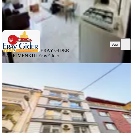
ERAY GİDER GAYRİMENKUL
Eray Gider
Ara
Ara
ERAY GİDER
GAYRİMENKUL
Eray Gider
YENİ
Doğu Gazi Bulvarına Yakın 2+1
Eşyalı Klimalı Kiralık Daire
Efeler, Cuma Mahallesi
2+1
·
100 m²
·
4. Kat
·
06.08.2026
22.000 ₺