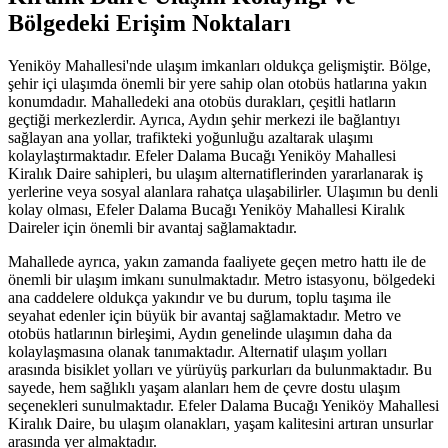
Bölgedeki Erişim Noktaları
Yeniköy Mahallesi'nde ulaşım imkanları oldukça gelişmiştir. Bölge,
şehir içi ulaşımda önemli bir yere sahip olan otobüs hatlarına yakın
konumdadır. Mahalledeki ana otobüs durakları, çeşitli hatların
geçtiği merkezlerdir. Ayrıca, Aydın şehir merkezi ile bağlantıyı
sağlayan ana yollar, trafikteki yoğunluğu azaltarak ulaşımı
kolaylaştırmaktadır. Efeler Dalama Bucağı Yeniköy Mahallesi
Kiralık Daire sahipleri, bu ulaşım alternatiflerinden yararlanarak iş
yerlerine veya sosyal alanlara rahatça ulaşabilirler. Ulaşımın bu denli
kolay olması, Efeler Dalama Bucağı Yeniköy Mahallesi Kiralık
Daireler için önemli bir avantaj sağlamaktadır.
Mahallede ayrıca, yakın zamanda faaliyete geçen metro hattı ile de
önemli bir ulaşım imkanı sunulmaktadır. Metro istasyonu, bölgedeki
ana caddelere oldukça yakındır ve bu durum, toplu taşıma ile
seyahat edenler için büyük bir avantaj sağlamaktadır. Metro ve
otobüs hatlarının birleşimi, Aydın genelinde ulaşımın daha da
kolaylaşmasına olanak tanımaktadır. Alternatif ulaşım yolları
arasında bisiklet yolları ve yürüyüş parkurları da bulunmaktadır. Bu
sayede, hem sağlıklı yaşam alanları hem de çevre dostu ulaşım
seçenekleri sunulmaktadır. Efeler Dalama Bucağı Yeniköy Mahallesi
Kiralık Daire, bu ulaşım olanakları, yaşam kalitesini artıran unsurlar
arasında yer almaktadır.