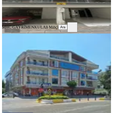
MHC GAYRİMENKUL
Ali Mıhçı
Ara
MHC GAYRİMENKUL
Ali Mıhçı
Ara
YENİ
Aydın'ın Kalbi Girne Mahallesinde
300 M2 5+1kiralık Daire
Efeler, Girne Mahallesi
5+1
·
300 m²
·
Çatı Katı
·
07.08.2026
50.000 ₺
Gold Premium GAYRİMENKUL
Fatma Erkacar
Ara