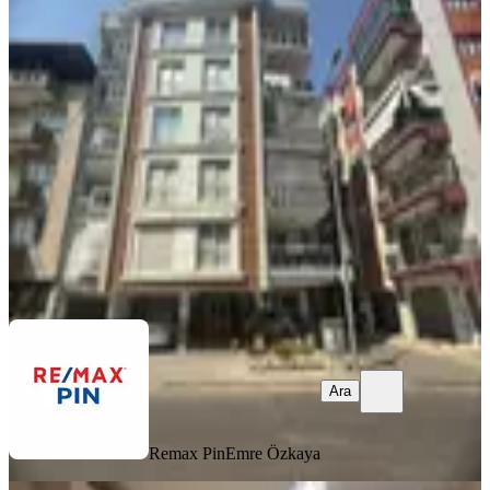
Remax Pın Gayrimenkul'den Kiralık
3+1 Full Eşyalı Daire!
Efeler, Efeler Mahallesi
3+1
·
130 m²
·
3. Kat
·
06.08.2026
40.000 ₺
Remax Pin
Emre Özkaya
Ara
Ara
Remax Pin
Emre Özkaya