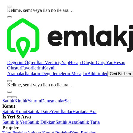
Kelime, semt veya ilan no ile ara...
Değerini Öğren
İlan Ver
Giriş Yap
Hesap Oluştur
Giriş Yap
Hesap
Oluştur
Favorilerim
Kayıtlı
Aramalar
İlanlarım
Değerlemelerim
Mesajlar
Bildirimler
Geri Bildirim
Kelime, semt veya ilan no ile ara...
Satılık
Kiralık
Yatırım
Danışmanlar
Sat
Konut
Satılık Konut
Satılık Daire
Yeni İlanlar
Haritada Ara
İş Yeri & Arsa
Satılık İş Yeri
Satılık Dükkan
Satılık Arsa
Satılık Tarla
Projeler
Tüm Projeler
Ankara Konut Projeleri
Yeni Projeler