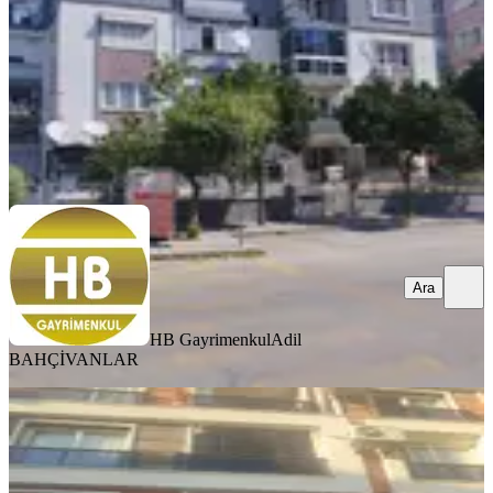
25.000 ₺
HB Gayrimenkul
Adil BAHÇİVANLAR
Ara
Ara
HB Gayrimenkul
Adil
BAHÇİVANLAR
YENİ
Güzelhisar Mahallesinde Kiralık 2+1
Daire
Efeler, Güzelhisar Mahallesi