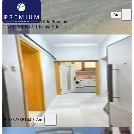
Ara
Gold Premium
GAYRİMENKUL
Fatma Erkacar
YENİ
3+1 Kiralık Daire Aydın Efeler
Kurtuluş Mhlsnde
Efeler, Kurtuluş Mahallesi
3+1
·
110 m²
·
Yüksek giriş
·
06.08.2026
22.500 ₺
+905323381649
Ara
+905323381649
Ara
YENİ