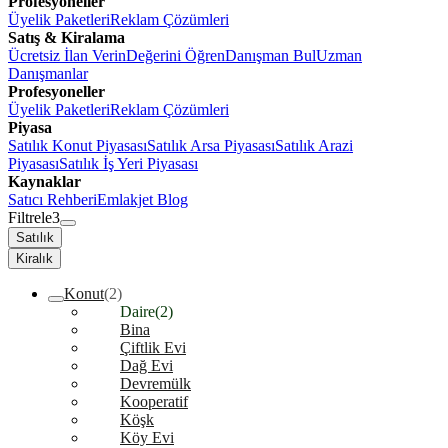
Profesyoneller
Üyelik Paketleri
Reklam Çözümleri
Satış & Kiralama
Ücretsiz İlan Verin
Değerini Öğren
Danışman Bul
Uzman
Danışmanlar
Profesyoneller
Üyelik Paketleri
Reklam Çözümleri
Piyasa
Satılık Konut Piyasası
Satılık Arsa Piyasası
Satılık Arazi
Piyasası
Satılık İş Yeri Piyasası
Kaynaklar
Satıcı Rehberi
Emlakjet Blog
Filtrele
3
Satılık
Kiralık
Konut
(2)
Daire
(2)
Bina
Çiftlik Evi
Dağ Evi
Devremülk
Kooperatif
Köşk
Köy Evi