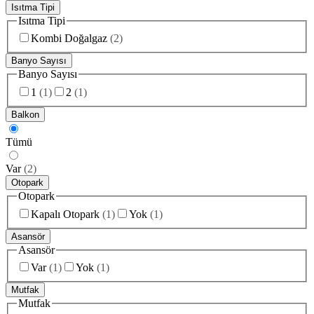
Isıtma Tipi
Isıtma Tipi
Kombi Doğalgaz
(
2
)
Banyo Sayısı
Banyo Sayısı
1
(
1
)
2
(
1
)
Balkon
Tümü
Var
(
2
)
Otopark
Otopark
Kapalı Otopark
(
1
)
Yok
(
1
)
Asansör
Asansör
Var
(
1
)
Yok
(
1
)
Mutfak
Mutfak