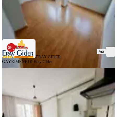
ERAY GİDER GAYRİMENKUL
Eray Gider
Ara
Ara
ERAY GİDER
GAYRİMENKUL
Eray Gider
YENİ
Büyükşehir Belediyesi Hemen Altı 1+1
Eşyalı-doğalgazlı
Efeler, Güzelhisar Mahallesi
1+1
·
55 m²
·
3. Kat
·
06.08.2026
17.500 ₺