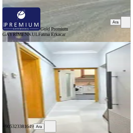
Ara
Gold Premium
GAYRİMENKUL
Fatma Erkacar
YENİ
3+1 Kiralık Daire Aydın Efeler
Kurtuluş Mhlsnde
Efeler, Kurtuluş Mahallesi
3+1
·
110 m²
·
Yüksek giriş
·
06.08.2026
22.500 ₺
+905323381649
Ara
+905323381649
Ara