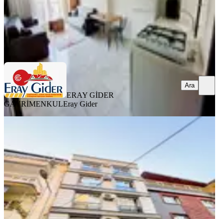
ERAY GİDER GAYRİMENKUL
Eray Gider
Ara
Ara
ERAY GİDER
GAYRİMENKUL
Eray Gider
YENİ
Doğu Gazi Bulvarına Yakın 2+1
Eşyalı Klimalı Kiralık Daire
Efeler, Cuma Mahallesi
2+1
·
100 m²
·
4. Kat
·
06.08.2026
22.000 ₺