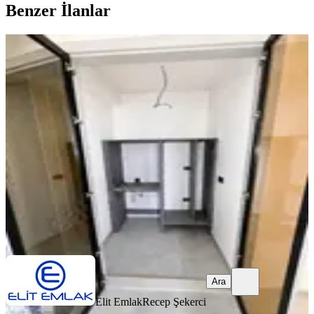
Benzer İlanlar
YENİ
Zeybek Mahallesinde Kiralık Sıfır 2+1
Daireler
Efeler, Zeybek Mahallesi
2+1
·
103 m²
·
2. Kat
·
08.08.2026
40.000 ₺
Elit Emlak
Recep Şekerci
Ara
Ara
Elit Emlak
Recep Şekerci