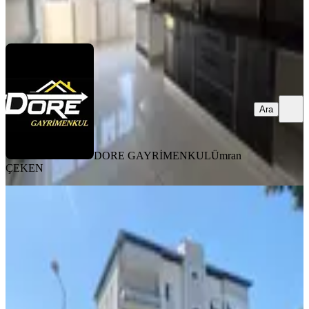
DORE GAYRİMENKUL
Ümran ÇEKEN
Ara
Ara
DORE GAYRİMENKUL
Ümran
ÇEKEN
YENİ
Hb'den 2+1 Eşyalı Kiralık Daire,
Girne Mahallesi'nde, Ara Kat, Ayrı
Mutfaklı, Geniş Ve Ferah
Efeler, Girne Mahallesi
2+1
·
90 m²
·
1. Kat
·
05.08.2026