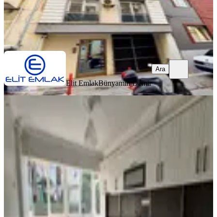
Elit Emlak
Bünyamin Demir
Ara
Ara
Elit Emlak
Bünyamin Demir
YENİ
Girne Mahallesi Doğalgazlı 2+1
Kiralık Daire
Efeler, Girne Mahallesi
2+1
·
95 m²
·
1. Kat
·
05.08.2026
25.000 ₺