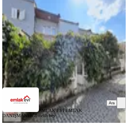
BALKONLU
Emlak Evi'nden Kemer Ayko
Evlerinde Müstakil Bahçeli Daire
Efeler, Kemer Mahallesi
3+1
·
180 m²
·
Bahçe katı
·
02.07.2026
37.000 ₺
EMLAK EVİ EMLAK DANIŞMANLIĞI
melih bey
Ara
Ara
EMLAK EVİ EMLAK
DANIŞMANLIĞI
melih bey