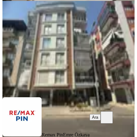
YENİ
Remax Pın Gayrimenkul'den Kiralık
3+1 Full Eşyalı Daire!
Efeler, Efeler Mahallesi
3+1
·
130 m²
·
3. Kat
·
06.08.2026
40.000 ₺
Remax Pin
Emre Özkaya
Ara
Ara
Remax Pin
Emre Özkaya