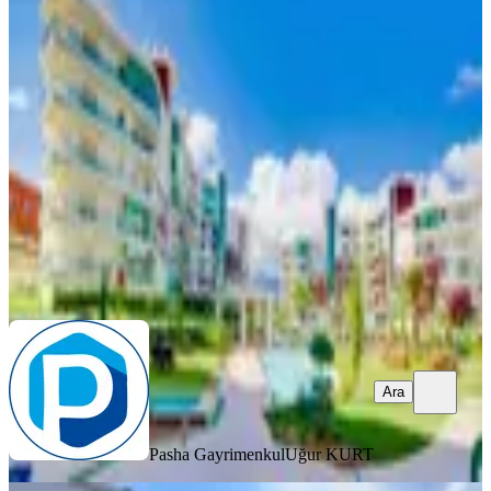
Aydın Efeler Loca Life Deluxe'de
Kiralık 3+1 Daire
Efeler, Kemer Mahallesi
3+1
·
175 m²
·
5. Kat
·
01.08.2026
55.000 ₺
Pasha Gayrimenkul
Uğur KURT
Ara
Ara
Pasha Gayrimenkul
Uğur KURT