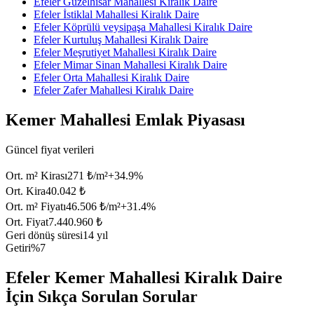
Efeler Güzelhisar Mahallesi Kiralık Daire
Efeler İstiklal Mahallesi Kiralık Daire
Efeler Köprülü veysipaşa Mahallesi Kiralık Daire
Efeler Kurtuluş Mahallesi Kiralık Daire
Efeler Meşrutiyet Mahallesi Kiralık Daire
Efeler Mimar Sinan Mahallesi Kiralık Daire
Efeler Orta Mahallesi Kiralık Daire
Efeler Zafer Mahallesi Kiralık Daire
Kemer Mahallesi Emlak Piyasası
Güncel fiyat verileri
Ort. m² Kirası
271 ₺/m²
+
34.9
%
Ort. Kira
40.042 ₺
Ort. m² Fiyatı
46.506 ₺/m²
+
31.4
%
Ort. Fiyat
7.440.960 ₺
Geri dönüş süresi
14 yıl
Getiri
%7
Efeler Kemer Mahallesi Kiralık Daire
İçin Sıkça Sorulan Sorular