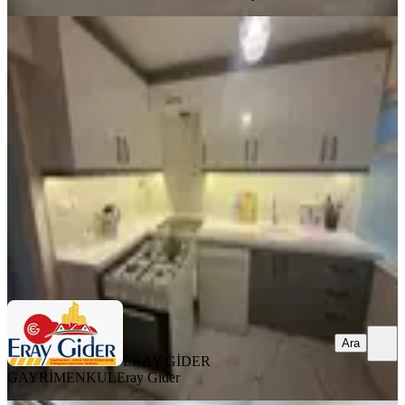
YENİ
Yedieylül Mah. Full Eşyalı 3+1
Eşyaları Yeni, Doğalgazlı 1. Kat
Efeler, Yedi Eylül Mahallesi
3+1
·
130 m²
·
Yüksek giriş
·
06.08.2026
26.000 ₺
ERAY GİDER GAYRİMENKUL
Eray Gider
Ara
Ara
ERAY GİDER
GAYRİMENKUL
Eray Gider