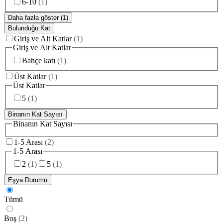
6-10
(
1
)
Daha fazla göster (1)
Bulunduğu Kat
Giriş ve Alt Katlar
(
1
)
Giriş ve Alt Katlar
Bahçe katı
(
1
)
Üst Katlar
(
1
)
Üst Katlar
5
(
1
)
Binanın Kat Sayısı
Binanın Kat Sayısı
1-5 Arası
(
2
)
1-5 Arası
2
(
1
)
5
(
1
)
Eşya Durumu
Tümü
Boş
(
2
)