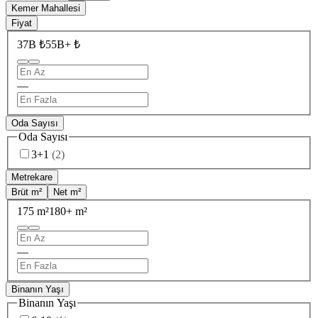
Kemer Mahallesi
Fiyat
37B ₺
55B+ ₺
—
Oda Sayısı
Oda Sayısı
3+1
(
2
)
Metrekare
Brüt m²
Net m²
175 m²
180+ m²
—
Binanın Yaşı
Binanın Yaşı