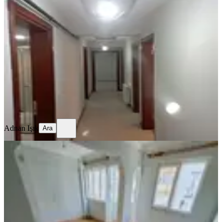
YENİ
Memurdan 3+1 Kiralık Daire
Efeler, Ata Mahallesi
3+1
·
125 m²
·
2. Kat
·
06.08.2026
27.500 ₺
Adnan Işık
Ara
Adnan Işık
Ara
YENİ
Doğu Gazi Blv. 2+1 Doğalgazlı-
asansörlü Sıfır Bakımlı
Efeler, Orta Mahallesi
2+1
·
95 m²
·
3. Kat
·
06.08.2026
23.500 ₺