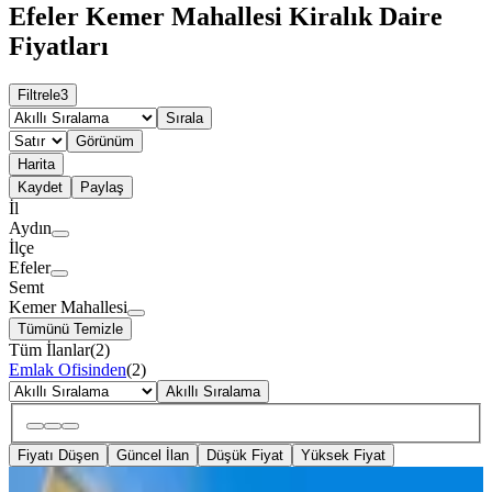
Efeler Kemer Mahallesi Kiralık Daire
Fiyatları
Filtrele
3
Sırala
Görünüm
Harita
Kaydet
Paylaş
İl
Aydın
İlçe
Efeler
Semt
Kemer Mahallesi
Tümünü Temizle
Tüm İlanlar
(
2
)
Emlak Ofisinden
(
2
)
Akıllı Sıralama
Fiyatı Düşen
Güncel İlan
Düşük Fiyat
Yüksek Fiyat
MANZARALI