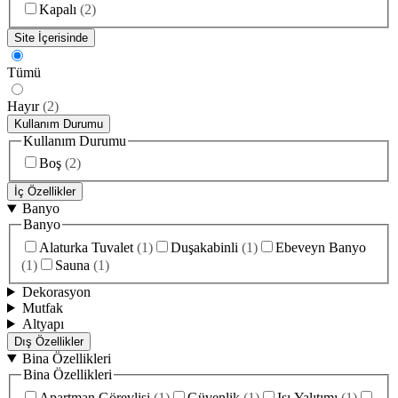
Kapalı
(
2
)
Site İçerisinde
Tümü
Hayır
(
2
)
Kullanım Durumu
Kullanım Durumu
Boş
(
2
)
İç Özellikler
Banyo
Banyo
Alaturka Tuvalet
(
1
)
Duşakabinli
(
1
)
Ebeveyn Banyo
(
1
)
Sauna
(
1
)
Dekorasyon
Mutfak
Altyapı
Dış Özellikler
Bina Özellikleri
Bina Özellikleri
Apartman Görevlisi
(
1
)
Güvenlik
(
1
)
Isı Yalıtımı
(
1
)