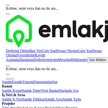
Kelime, semt veya ilan no ile ara...
Değerini Öğren
İlan Ver
Giriş Yap
Hesap Oluştur
Giriş Yap
Hesap
Oluştur
Favorilerim
Kayıtlı
Aramalar
İlanlarım
Değerlemelerim
Mesajlar
Bildirimler
Geri Bildirim
Kelime, semt veya ilan no ile ara...
Satılık
Kiralık
Yatırım
Danışmanlar
Sat
Konut
Satılık Konut
Satılık Daire
Yeni İlanlar
Haritada Ara
İş Yeri & Arsa
Satılık İş Yeri
Satılık Dükkan
Satılık Arsa
Satılık Tarla
Projeler
Tüm Projeler
Ankara Konut Projeleri
Yeni Projeler