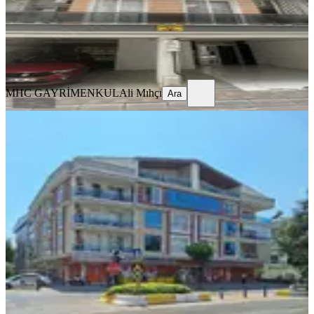
18.500 ₺
MHC GAYRİMENKUL
Ali Mıhçı
Ara
MHC GAYRİMENKUL
Ali Mıhçı
Ara
YENİ
Aydın'ın Kalbi Girne Mahallesinde
300 M2 5+1kiralık Daire
Efeler, Girne Mahallesi
5+1
·
300 m²
·
Çatı Katı
·
07.08.2026
50.000 ₺
Gold Premium GAYRİMENKUL
Fatma Erkacar
Ara