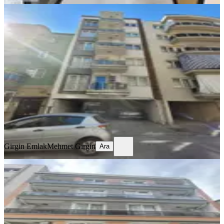
YENİ
Hasan Efendi Ramazan Paşa
Mahallesinde Kiralık Eşyalı 1+1 Daire
Efeler, Hasanefendi ramazan Paşa Mahallesi
1+1
·
60 m²
·
4. Kat
·
07.08.2026
22.000 ₺
Girgin Emlak
Mehmet Girgin
Ara
Girgin Emlak
Mehmet Girgin
Ara
YENİ
Mhc'den Kiralık 2+1 Doğalgazlı
Efeler, Meşrutiyet Mahallesi
2+1
·
75 m²
·
4. Kat
·
07.08.2026