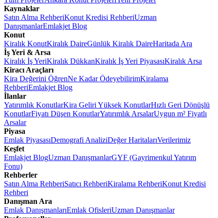
Kaynaklar
Satın Alma Rehberi
Konut Kredisi Rehberi
Uzman
Danışmanlar
Emlakjet Blog
Konut
Kiralık Konut
Kiralık Daire
Günlük Kiralık Daire
Haritada Ara
İş Yeri & Arsa
Kiralık İş Yeri
Kiralık Dükkan
Kiralık İş Yeri Piyasası
Kiralık Arsa
Kiracı Araçları
Kira Değerini Öğren
Ne Kadar Ödeyebilirim
Kiralama
Rehberi
Emlakjet Blog
İlanlar
Yatırımlık Konutlar
Kira Geliri Yüksek Konutlar
Hızlı Geri Dönüşlü
Konutlar
Fiyatı Düşen Konutlar
Yatırımlık Arsalar
Uygun m² Fiyatlı
Arsalar
Piyasa
Emlak Piyasası
Demografi Analizi
Değer Haritaları
Verilerimiz
Keşfet
Emlakjet Blog
Uzman Danışmanlar
GYF (Gayrimenkul Yatırım
Fonu)
Rehberler
Satın Alma Rehberi
Satıcı Rehberi
Kiralama Rehberi
Konut Kredisi
Rehberi
Danışman Ara
Emlak Danışmanları
Emlak Ofisleri
Uzman Danışmanlar