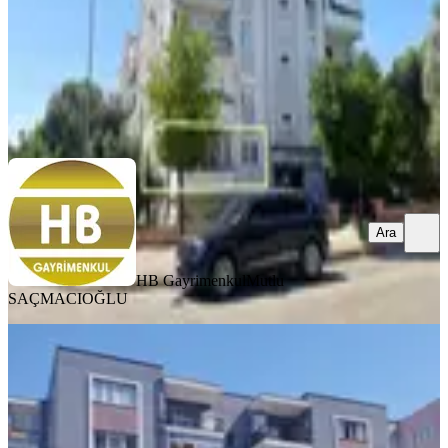
19.000 ₺
HB Gayrimenkul
Mutlu SAÇMACIOĞLU
Ara
Ara
HB Gayrimenkul
Mutlu
SAÇMACIOĞLU
YENİ
Hb'den 3+1 Kiralık
Daire,cumhuriyet'de Doğalgazlı,cadde
Üzeri
Efeler, Cumhuriyet Mahallesi