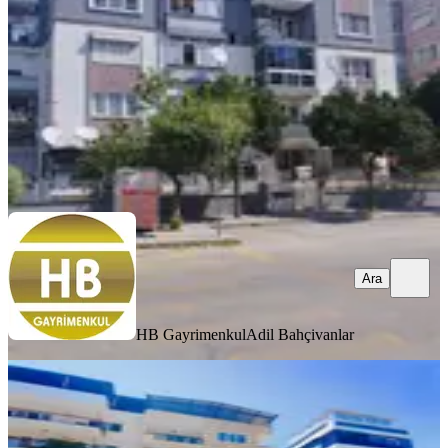
3+1
·
100 m²
·
2. Kat
·
05.08.2026
25.000 ₺
HB Gayrimenkul
Adil Bahçivanlar
Ara
Ara
HB Gayrimenkul
Adil Bahçivanlar
YENİ
Cumhuriyet Mahallesinde Ferah 3+1
Kiralık Daire