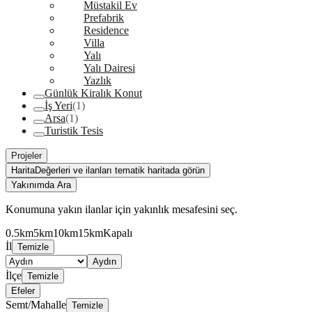
Müstakil Ev
Prefabrik
Residence
Villa
Yalı
Yalı Dairesi
Yazlık
Günlük Kiralık Konut
İş Yeri
(1)
Arsa
(1)
Turistik Tesis
Projeler
Harita
Değerleri ve ilanları tematik haritada görün
Yakınımda Ara
Konumuna yakın ilanlar için yakınlık mesafesini seç.
0.5km
5km
10km
15km
Kapalı
İl
Temizle
Aydın
İlçe
Temizle
Efeler
Semt/Mahalle
Temizle