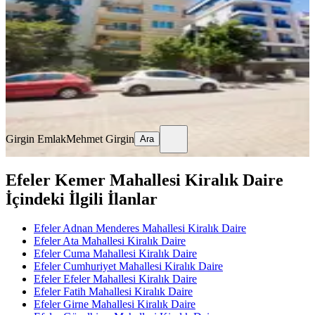
Efeler, Cumhuriyet Mahallesi
3+1
·
130 m²
·
5. Kat
·
04.08.2026
28.000 ₺
Girgin Emlak
Mehmet Girgin
Ara
Girgin Emlak
Mehmet Girgin
Ara
Efeler Kemer Mahallesi Kiralık Daire
İçindeki İlgili İlanlar
Efeler Adnan Menderes Mahallesi Kiralık Daire
Efeler Ata Mahallesi Kiralık Daire
Efeler Cuma Mahallesi Kiralık Daire
Efeler Cumhuriyet Mahallesi Kiralık Daire
Efeler Efeler Mahallesi Kiralık Daire
Efeler Fatih Mahallesi Kiralık Daire
Efeler Girne Mahallesi Kiralık Daire