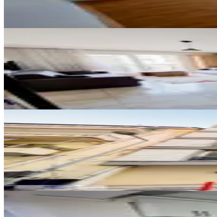
23.500 ₺
YENİ
Büyükşehir Belediyesi Hemen Altı
Efeler, Güzelhisar Mahallesi
1+1
·
55 m²
·
3. Kat
·
06.08.2026
17.500 ₺
YENİ
Doğu Gazi Bulvarına Yakın 2+1 E
Efeler, Cuma Mahallesi
2+1
·
100 m²
·
4. Kat
·
06.08.2026
22.000 ₺
YENİ
Girne Mahallesi Doğalgazlı 2+1 K