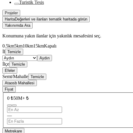
Turistik Tesis
Projeler
Harita
Değerleri ve ilanları tematik haritada görün
Yakınımda Ara
Konumuna yakın ilanlar için yakınlık mesafesini seç.
0.5km
5km
10km
15km
Kapalı
İl
Temizle
Aydın
İlçe
Temizle
Efeler
Semt/Mahalle
Temizle
Ataosb Mahallesi
Fiyat
0 ₺
50M+ ₺
—
Metrekare