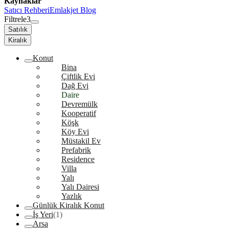
Kaynaklar
Satıcı Rehberi
Emlakjet Blog
Filtrele
3
Satılık
Kiralık
Konut
Bina
Çiftlik Evi
Dağ Evi
Daire
Devremülk
Kooperatif
Köşk
Köy Evi
Müstakil Ev
Prefabrik
Residence
Villa
Yalı
Yalı Dairesi
Yazlık
Günlük Kiralık Konut
İş Yeri
(1)
Arsa