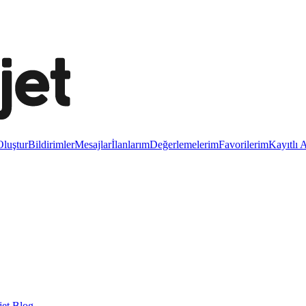
luştur
Bildirimler
Mesajlar
İlanlarım
Değerlemelerim
Favorilerim
Kayıtlı 
et Blog