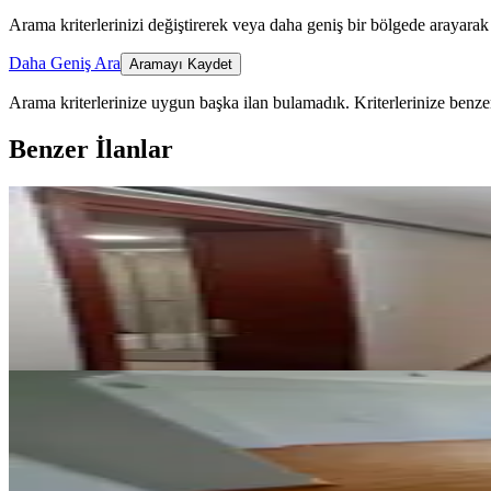
Arama kriterlerinizi değiştirerek veya daha geniş bir bölgede arayarak 
Daha Geniş Ara
Aramayı Kaydet
Arama kriterlerinize uygun başka ilan bulamadık.
Kriterlerinize benzer
Benzer İlanlar
YENİ
Memurdan 3+1 Kiralık Daire
Efeler, Ata Mahallesi
3+1
·
125 m²
·
2. Kat
·
06.08.2026
27.500 ₺
YENİ
Doğu Gazi Blv. 2+1 Doğalgazlı-as
Efeler, Orta Mahallesi
2+1
·
95 m²
·
3. Kat
·
06.08.2026