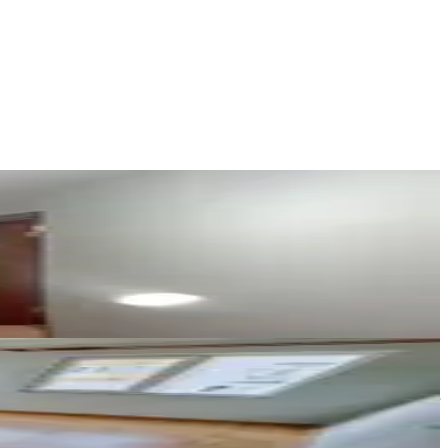
Adnan Işık
Ara
ERAY GİDER GAYRİMENKUL
Eray Gider
Ara