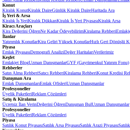
Konut
Kiralık Konut
Kiralık Daire
Günlük Kiralık Daire
Haritada Ara
İş Yeri & Arsa
Kiralık İş Yeri
Kiralık Dükkan
Kiralık İş Yeri Piyasası
Kiralık Arsa
Kiracı Araçları
Kira Değerini Öğren
Ne Kadar Ödeyebilirim
Kiralama Rehberi
Emlakj
İlanlar
Yatırımlık Konutlar
Kira Geliri Yüksek Konutlar
Hızlı Geri Dönüşlü K
Piyasa
Emlak Piyasası
Demografi Analizi
Değer Haritaları
Verilerimiz
Keşfet
Emlakjet Blog
Uzman Danışmanlar
GYF (Gayrimenkul Yatırım Fonu)
Rehberler
Satın Alma Rehberi
Satıcı Rehberi
Kiralama Rehberi
Konut Kredisi Re
Danışman Ara
Emlak Danışmanları
Emlak Ofisleri
Uzman Danışmanlar
Profesyoneller
Üyelik Paketleri
Reklam Çözümleri
Satış & Kiralama
Ücretsiz İlan Verin
Değerini Öğren
Danışman Bul
Uzman Danışmanlar
Profesyoneller
Üyelik Paketleri
Reklam Çözümleri
Piyasa
Satılık Konut Piyasası
Satılık Arsa Piyasası
Satılık Arazi Piyasası
Satılı