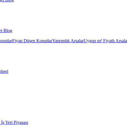
et Blog
onutlar
Fiyatı Düşen Konutlar
Yatırımlık Arsalar
Uygun m² Fiyatlı Arsala
hberi
k İş Yeri Piyasası