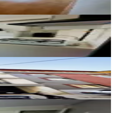
ERAY GİDER GAYRİMENKUL
Eray Gider
Ara
Elit Emlak
Bünyamin Demir
Ara