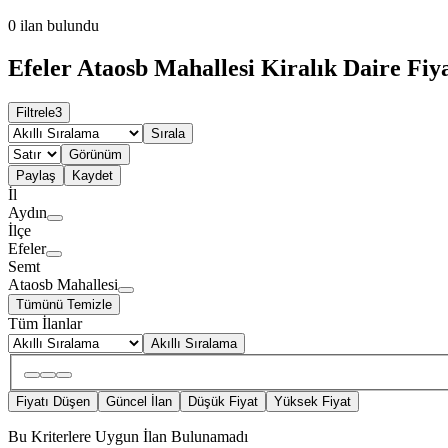
0
ilan bulundu
Efeler Ataosb Mahallesi Kiralık Daire Fiya
Filtrele
3
Sırala
Görünüm
Paylaş
Kaydet
İl
Aydın
İlçe
Efeler
Semt
Ataosb Mahallesi
Tümünü Temizle
Tüm İlanlar
Akıllı Sıralama
Fiyatı Düşen
Güncel İlan
Düşük Fiyat
Yüksek Fiyat
Bu Kriterlere Uygun İlan Bulunamadı