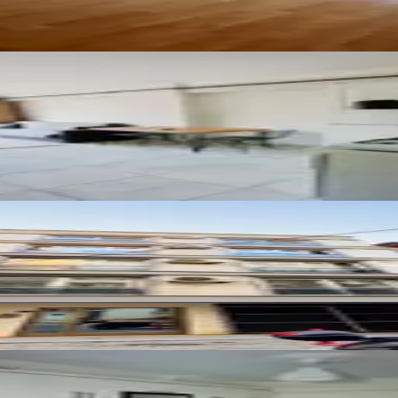
 1+1 Eşyalı-doğalgazlı
şyalı Klimalı Kiralık Daire
iralık Daire