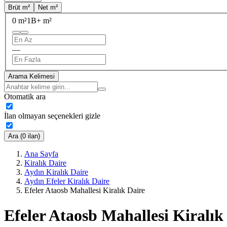
Brüt m²
Net m²
0 m²
1B+ m²
—
Arama Kelimesi
Otomatik ara
İlan olmayan seçenekleri gizle
Ara (0 ilan)
Ana Sayfa
Kiralık Daire
Aydın Kiralık Daire
Aydın Efeler Kiralık Daire
Efeler Ataosb Mahallesi Kiralık Daire
Efeler Ataosb Mahallesi Kiralık