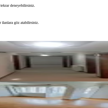
tekrar deneyebilirsiniz.
 ilanlara göz atabilirsiniz.
ansörlü Sıfır Bakımlı