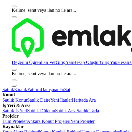
Kelime, semt veya ilan no ile ara...
Değerini Öğren
İlan Ver
Giriş Yap
Hesap Oluştur
Giriş Yap
Hesap O
Kelime, semt veya ilan no ile ara...
Satılık
Kiralık
Yatırım
Danışmanlar
Sat
Konut
Satılık Konut
Satılık Daire
Yeni İlanlar
Haritada Ara
İş Yeri & Arsa
Satılık İş Yeri
Satılık Dükkan
Satılık Arsa
Satılık Tarla
Projeler
Tüm Projeler
Ankara Konut Projeleri
Yeni Projeler
Kaynaklar
Satın Alma Rehberi
Konut Kredisi Rehberi
Uzman Danışmanlar
Emlakj