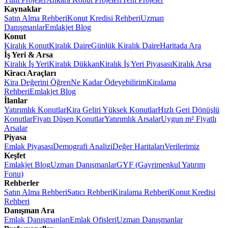
Kaynaklar
Satın Alma Rehberi
Konut Kredisi Rehberi
Uzman
Danışmanlar
Emlakjet Blog
Konut
Kiralık Konut
Kiralık Daire
Günlük Kiralık Daire
Haritada Ara
İş Yeri & Arsa
Kiralık İş Yeri
Kiralık Dükkan
Kiralık İş Yeri Piyasası
Kiralık Arsa
Kiracı Araçları
Kira Değerini Öğren
Ne Kadar Ödeyebilirim
Kiralama
Rehberi
Emlakjet Blog
İlanlar
Yatırımlık Konutlar
Kira Geliri Yüksek Konutlar
Hızlı Geri Dönüşlü
Konutlar
Fiyatı Düşen Konutlar
Yatırımlık Arsalar
Uygun m² Fiyatlı
Arsalar
Piyasa
Emlak Piyasası
Demografi Analizi
Değer Haritaları
Verilerimiz
Keşfet
Emlakjet Blog
Uzman Danışmanlar
GYF (Gayrimenkul Yatırım
Fonu)
Rehberler
Satın Alma Rehberi
Satıcı Rehberi
Kiralama Rehberi
Konut Kredisi
Rehberi
Danışman Ara
Emlak Danışmanları
Emlak Ofisleri
Uzman Danışmanlar