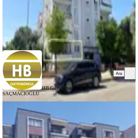
19.000 ₺
HB Gayrimenkul
Mutlu SAÇMACIOĞLU
Ara
Ara
HB Gayrimenkul
Mutlu
SAÇMACIOĞLU
YENİ
Hb'den 3+1 Kiralık
Daire,cumhuriyet'de Doğalgazlı,cadde
Üzeri
Efeler, Cumhuriyet Mahallesi