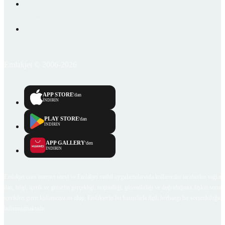
Emlakjet © 2006-2026
APP STORE
'dan
İNDİRİN
PLAY STORE
'dan
İNDİRİN
APP GALLERY
'den
İNDİRİN
Emlakjet.com internet sitesi ve Emlakjet mobil uygulamalarında kullanıcılar tarafından sağlana
ilan, bilgi, içerik ve görselin gerçekliği, orijinalliği, güvenilirliği ve doğruluğuna ilişkin soru
içerikleri giren kullanıcıya ait olup, Emlakjet'in bu hususlarla ilgili herhangi bir sorumluluğu
bulunmamaktadır.