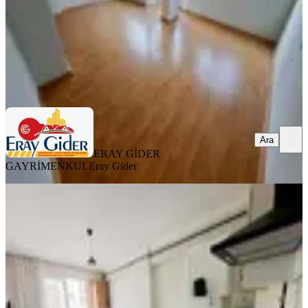
23.500 ₺
ERAY GİDER GAYRİMENKUL
Eray Gider
Ara
Ara
ERAY GİDER
GAYRİMENKUL
Eray Gider
YENİ
Büyükşehir Belediyesi Hemen Altı 1+1
Eşyalı-doğalgazlı
Efeler, Güzelhisar Mahallesi
1+1
·
55 m²
·
3. Kat
·
06.08.2026
17.500 ₺