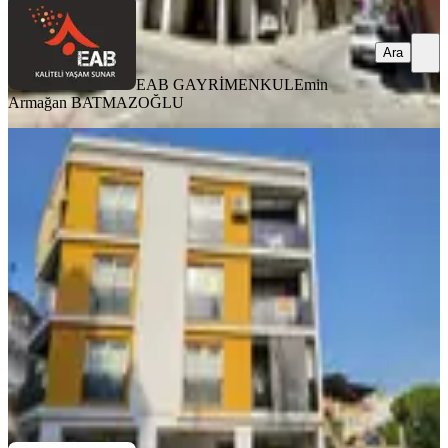
Ara
EAB GAYRİMENKUL
Emin
Armağan BATMAZOĞLU
YENİ
Aydın Efeler İstiklal Mah Göz
Hastanesi Arkası Kiralık 2+1 Daire
Efeler, İstiklal Mahallesi
2+1
·
100 m²
·
2. Kat
·
03.08.2026
26.000 ₺
Doğru Konut
Himmet Kiriş
Ara