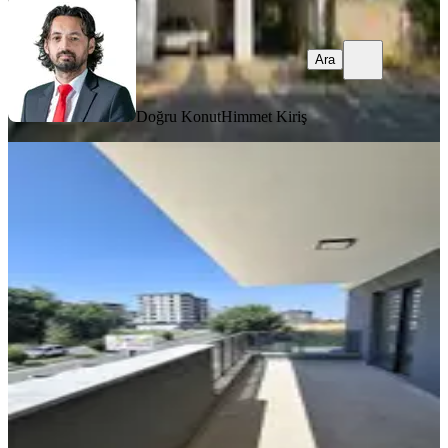
Ara
Doğru Konut
Himmet Kiriş
YENİ
Havuzlu Güvenlikli Site İçinde 3+1
Sıfır Daire
Efeler, Ata Mahallesi
3+1
·
145 m²
·
1. Kat
·
02.08.2026
47.000 ₺
Relax Gayrimenkul Danışmanlığı
Kemal Uzunerol
Ara