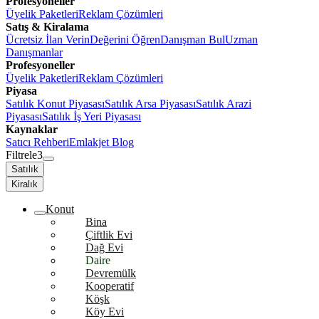
Profesyoneller
Üyelik Paketleri
Reklam Çözümleri
Satış & Kiralama
Ücretsiz İlan Verin
Değerini Öğren
Danışman Bul
Uzman
Danışmanlar
Profesyoneller
Üyelik Paketleri
Reklam Çözümleri
Piyasa
Satılık Konut Piyasası
Satılık Arsa Piyasası
Satılık Arazi
Piyasası
Satılık İş Yeri Piyasası
Kaynaklar
Satıcı Rehberi
Emlakjet Blog
Filtrele
3
Satılık
Kiralık
Konut
Bina
Çiftlik Evi
Dağ Evi
Daire
Devremülk
Kooperatif
Köşk
Köy Evi