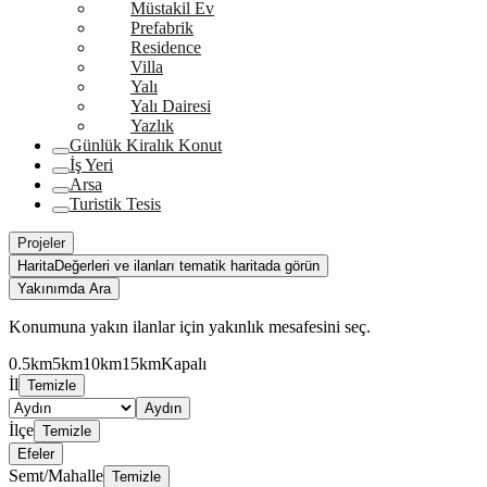
Müstakil Ev
Prefabrik
Residence
Villa
Yalı
Yalı Dairesi
Yazlık
Günlük Kiralık Konut
İş Yeri
Arsa
Turistik Tesis
Projeler
Harita
Değerleri ve ilanları tematik haritada görün
Yakınımda Ara
Konumuna yakın ilanlar için yakınlık mesafesini seç.
0.5km
5km
10km
15km
Kapalı
İl
Temizle
Aydın
İlçe
Temizle
Efeler
Semt/Mahalle
Temizle