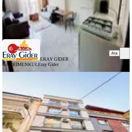
ERAY GİDER GAYRİMENKUL
Eray Gider
Ara
Ara
ERAY GİDER
GAYRİMENKUL
Eray Gider
YENİ
Doğu Gazi Bulvarına Yakın 2+1
Eşyalı Klimalı Kiralık Daire
Efeler, Cuma Mahallesi
2+1
·
100 m²
·
4. Kat
·
06.08.2026
22.000 ₺