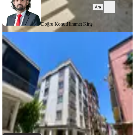
Ara
Doğru Konut
Himmet Kiriş
YENİ
Eab’den Aydın / Efeler Orta
Mahallesi’nde Kiralık Eşyalı 1+1
Daire
Efeler, Orta Mahallesi
1+1
·
50 m²
·
1. Kat
·
03.08.2026
15.000 ₺
EAB GAYRİMENKUL
Emin Armağan BATMAZOĞLU
Ara