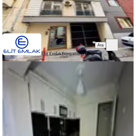
Elit Emlak
Bünyamin Demir
Ara
Ara
Elit Emlak
Bünyamin Demir
YENİ
Girne Mahallesi Doğalgazlı 2+1
Kiralık Daire
Efeler, Girne Mahallesi
2+1
·
95 m²
·
1. Kat
·
05.08.2026
25.000 ₺