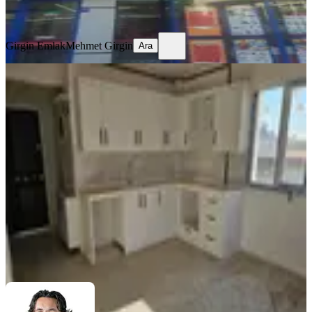
Ara
Girgin Emlak
Mehmet Girgin
Ara
YENİ
İstiklal Mahallesinde Kiralık 2+1
Amerikan Mutfaklı Sıfır Daire
Efeler, İstiklal Mahallesi
2+1
·
70 m²
·
2. Kat
·
04.08.2026
22.000 ₺
Doğru Konut
Himmet Kiriş
Ara