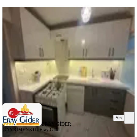
YENİ
Yedieylül Mah. Full Eşyalı 3+1
Eşyaları Yeni, Doğalgazlı 1. Kat
Efeler, Yedi Eylül Mahallesi
3+1
·
130 m²
·
Yüksek giriş
·
06.08.2026
26.000 ₺
ERAY GİDER GAYRİMENKUL
Eray Gider
Ara
Ara
ERAY GİDER
GAYRİMENKUL
Eray Gider