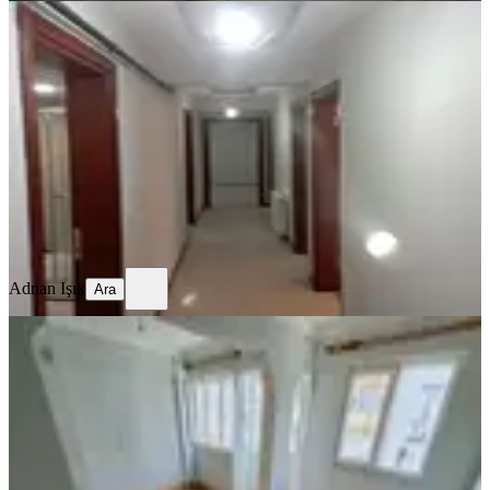
YENİ
Memurdan 3+1 Kiralık Daire
Efeler, Ata Mahallesi
3+1
·
125 m²
·
2. Kat
·
06.08.2026
27.500 ₺
Adnan Işık
Ara
Adnan Işık
Ara
YENİ
Doğu Gazi Blv. 2+1 Doğalgazlı-
asansörlü Sıfır Bakımlı
Efeler, Orta Mahallesi
2+1
·
95 m²
·
3. Kat
·
06.08.2026