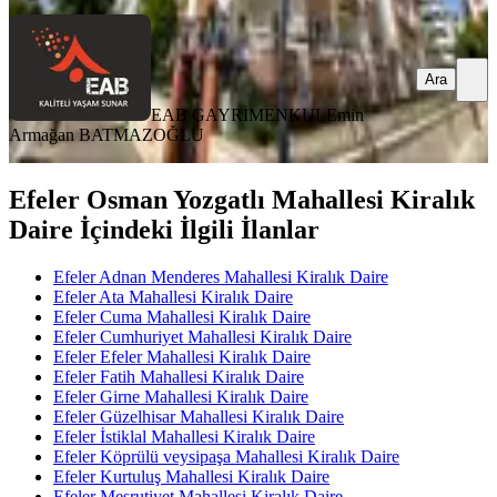
Ara
EAB GAYRİMENKUL
Emin
Armağan BATMAZOĞLU
Efeler Osman Yozgatlı Mahallesi Kiralık
Daire İçindeki İlgili İlanlar
Efeler Adnan Menderes Mahallesi Kiralık Daire
Efeler Ata Mahallesi Kiralık Daire
Efeler Cuma Mahallesi Kiralık Daire
Efeler Cumhuriyet Mahallesi Kiralık Daire
Efeler Efeler Mahallesi Kiralık Daire
Efeler Fatih Mahallesi Kiralık Daire
Efeler Girne Mahallesi Kiralık Daire
Efeler Güzelhisar Mahallesi Kiralık Daire
Efeler İstiklal Mahallesi Kiralık Daire
Efeler Köprülü veysipaşa Mahallesi Kiralık Daire
Efeler Kurtuluş Mahallesi Kiralık Daire
Efeler Meşrutiyet Mahallesi Kiralık Daire