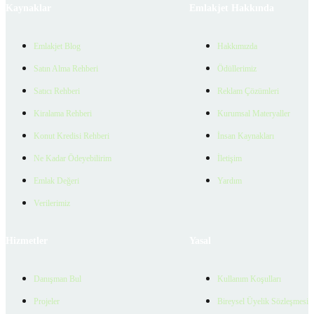
Kaynaklar
Emlakjet Hakkında
Emlakjet Blog
Hakkımızda
Satın Alma Rehberi
Ödüllerimiz
Satıcı Rehberi
Reklam Çözümleri
Kiralama Rehberi
Kurumsal Materyaller
Konut Kredisi Rehberi
İnsan Kaynakları
Ne Kadar Ödeyebilirim
İletişim
Emlak Değeri
Yardım
Verilerimiz
Hizmetler
Yasal
Danışman Bul
Kullanım Koşulları
Projeler
Bireysel Üyelik Sözleşmesi