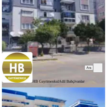
3+1
·
100 m²
·
2. Kat
·
05.08.2026
25.000 ₺
HB Gayrimenkul
Adil Bahçivanlar
Ara
Ara
HB Gayrimenkul
Adil Bahçivanlar
YENİ
Cumhuriyet Mahallesinde Ferah 3+1
Kiralık Daire