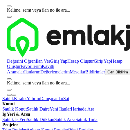
Kelime, semt veya ilan no ile ara...
Değerini Öğren
İlan Ver
Giriş Yap
Hesap Oluştur
Giriş Yap
Hesap
Oluştur
Favorilerim
Kayıtlı
Aramalar
İlanlarım
Değerlemelerim
Mesajlar
Bildirimler
Geri Bildirim
Kelime, semt veya ilan no ile ara...
Satılık
Kiralık
Yatırım
Danışmanlar
Sat
Konut
Satılık Konut
Satılık Daire
Yeni İlanlar
Haritada Ara
İş Yeri & Arsa
Satılık İş Yeri
Satılık Dükkan
Satılık Arsa
Satılık Tarla
Projeler
Tüm Projeler
Ankara Konut Projeleri
Yeni Projeler