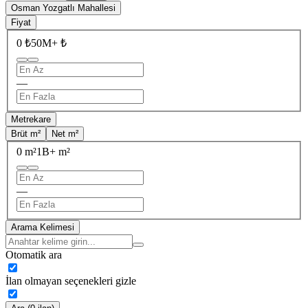
Osman Yozgatlı Mahallesi
Fiyat
0 ₺
50M+ ₺
—
Metrekare
Brüt m²
Net m²
0 m²
1B+ m²
—
Arama Kelimesi
Otomatik ara
İlan olmayan seçenekleri gizle