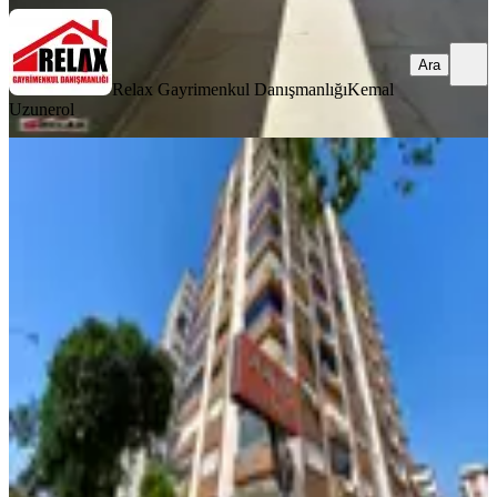
Ara
Relax Gayrimenkul Danışmanlığı
Kemal
Uzunerol
YENİ
Eab’den Aydın / Efeler Cumhuriyet
Mahallesi Ulukent Sitesi’nde Ferah Ve
Konforlu 3+1 Bahçe Katı
Efeler, Cumhuriyet Mahallesi
3+1
·
180 m²
·
Bahçe katı
·
02.08.2026
25.000 ₺
EAB GAYRİMENKUL
Emin Armağan BATMAZOĞLU
Ara