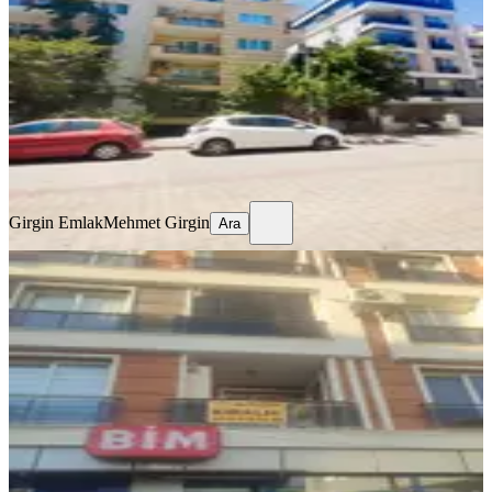
Efeler, Cumhuriyet Mahallesi
3+1
·
130 m²
·
5. Kat
·
04.08.2026
28.000 ₺
Girgin Emlak
Mehmet Girgin
Ara
Girgin Emlak
Mehmet Girgin
Ara
YENİ
Güzelhisar Mahallesinde Kiralık 2+1
Daire
Efeler, Güzelhisar Mahallesi
2+1
·
90 m²
·
1. Kat
·
04.08.2026
25.000 ₺
Girgin Emlak
Mehmet Girgin