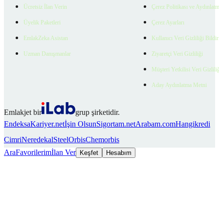
Ücretsiz İlan Verin
Çerez Politikası ve Aydınlat
Üyelik Paketleri
Çerez Ayarları
EmlakZeka Asistan
Kullanıcı Veri Gizliliği Bildi
Uzman Danışmanlar
Ziyaretçi Veri Gizliliği
Müşteri Yetkilisi Veri Gizlili
Aday Aydınlatma Metni
Emlakjet bir
grup şirketidir.
Endeksa
Kariyer.net
İşin Olsun
Sigortam.net
Arabam.com
Hangikredi
Cimri
Neredekal
SteelOrbis
Chemorbis
Ara
Favorilerim
İlan Ver
Keşfet
Hesabım