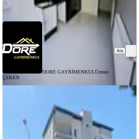
DORE GAYRİMENKUL
Ümran ÇEKEN
Ara
Ara
DORE GAYRİMENKUL
Ümran
ÇEKEN
YENİ
Hb'den 2+1 Eşyalı Kiralık Daire,
Girne Mahallesi'nde, Ara Kat, Ayrı
Mutfaklı, Geniş Ve Ferah
Efeler, Girne Mahallesi
2+1
·
90 m²
·
1. Kat
·
05.08.2026