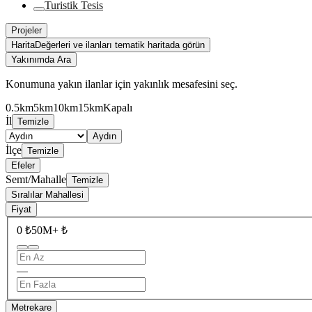
Turistik Tesis
Projeler
Harita
Değerleri ve ilanları tematik haritada görün
Yakınımda Ara
Konumuna yakın ilanlar için yakınlık mesafesini seç.
0.5km
5km
10km
15km
Kapalı
İl
Temizle
Aydın
İlçe
Temizle
Efeler
Semt/Mahalle
Temizle
Sıralılar Mahallesi
Fiyat
0 ₺
50M+ ₺
—
Metrekare