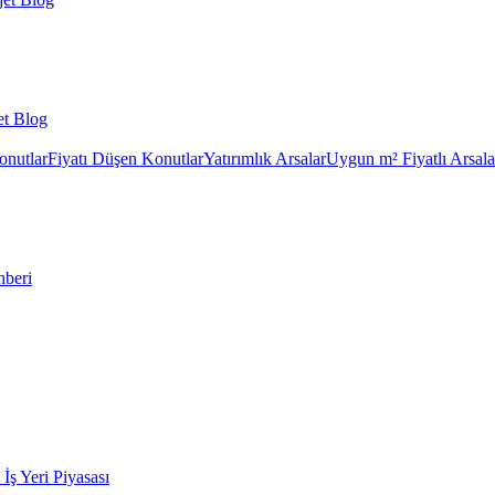
et Blog
onutlar
Fiyatı Düşen Konutlar
Yatırımlık Arsalar
Uygun m² Fiyatlı Arsala
hberi
k İş Yeri Piyasası