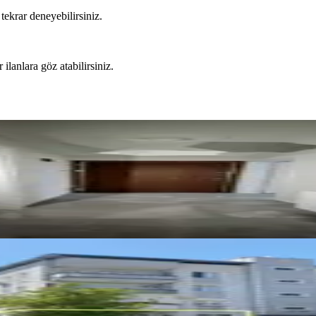
tekrar deneyebilirsiniz.
 ilanlara göz atabilirsiniz.
iralık Daire
 Girne Mahallesi'nde, Ara Kat, Ayrı Mutfaklı, Geniş V