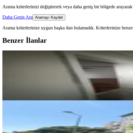
Arama kriterlerinizi değiştirerek veya daha geniş bir bölgede arayarak 
Daha Geniş Ara
Aramayı Kaydet
Arama kriterlerinize uygun başka ilan bulamadık.
Kriterlerinize benzer
Benzer İlanlar
YENİ
Girne Mahallesi Doğalgazlı 2+1 K
Efeler, Girne Mahallesi
2+1
·
95 m²
·
1. Kat
·
05.08.2026
25.000 ₺
YENİ
Hb'den 2+1 Eşyalı Kiralık Daire,
Efeler, Girne Mahallesi
2+1
·
90 m²
·
1. Kat
·
05.08.2026