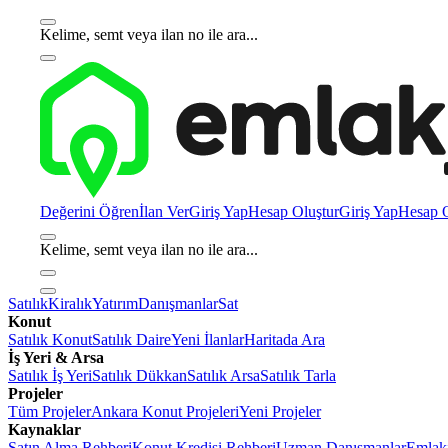
Kelime, semt veya ilan no ile ara...
Değerini Öğren
İlan Ver
Giriş Yap
Hesap Oluştur
Giriş Yap
Hesap O
Kelime, semt veya ilan no ile ara...
Satılık
Kiralık
Yatırım
Danışmanlar
Sat
Konut
Satılık Konut
Satılık Daire
Yeni İlanlar
Haritada Ara
İş Yeri & Arsa
Satılık İş Yeri
Satılık Dükkan
Satılık Arsa
Satılık Tarla
Projeler
Tüm Projeler
Ankara Konut Projeleri
Yeni Projeler
Kaynaklar
Satın Alma Rehberi
Konut Kredisi Rehberi
Uzman Danışmanlar
Emlakj