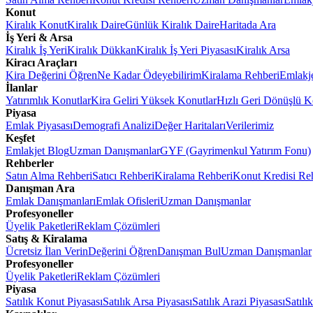
Konut
Kiralık Konut
Kiralık Daire
Günlük Kiralık Daire
Haritada Ara
İş Yeri & Arsa
Kiralık İş Yeri
Kiralık Dükkan
Kiralık İş Yeri Piyasası
Kiralık Arsa
Kiracı Araçları
Kira Değerini Öğren
Ne Kadar Ödeyebilirim
Kiralama Rehberi
Emlakj
İlanlar
Yatırımlık Konutlar
Kira Geliri Yüksek Konutlar
Hızlı Geri Dönüşlü K
Piyasa
Emlak Piyasası
Demografi Analizi
Değer Haritaları
Verilerimiz
Keşfet
Emlakjet Blog
Uzman Danışmanlar
GYF (Gayrimenkul Yatırım Fonu)
Rehberler
Satın Alma Rehberi
Satıcı Rehberi
Kiralama Rehberi
Konut Kredisi Re
Danışman Ara
Emlak Danışmanları
Emlak Ofisleri
Uzman Danışmanlar
Profesyoneller
Üyelik Paketleri
Reklam Çözümleri
Satış & Kiralama
Ücretsiz İlan Verin
Değerini Öğren
Danışman Bul
Uzman Danışmanlar
Profesyoneller
Üyelik Paketleri
Reklam Çözümleri
Piyasa
Satılık Konut Piyasası
Satılık Arsa Piyasası
Satılık Arazi Piyasası
Satılı