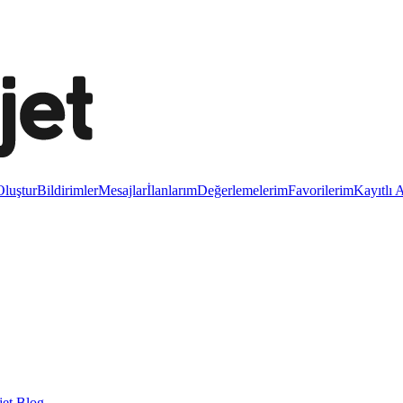
luştur
Bildirimler
Mesajlar
İlanlarım
Değerlemelerim
Favorilerim
Kayıtlı 
et Blog