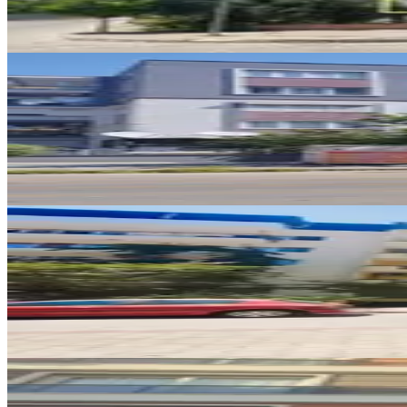
19.000 ₺
YENİ
Hb'den 3+1 Kiralık Daire,cumhur
Efeler, Cumhuriyet Mahallesi
3+1
·
100 m²
·
2. Kat
·
05.08.2026
25.000 ₺
YENİ
Cumhuriyet Mahallesinde Ferah 
Efeler, Cumhuriyet Mahallesi
3+1
·
130 m²
·
5. Kat
·
04.08.2026
28.000 ₺
YENİ
Güzelhisar Mahallesinde Kiralık