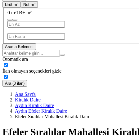
Brüt m²
Net m²
0 m²
1B+ m²
—
Arama Kelimesi
Otomatik ara
İlan olmayan seçenekleri gizle
Ara (0 ilan)
Ana Sayfa
Kiralık Daire
Aydın Kiralık Daire
Aydın Efeler Kiralık Daire
Efeler Sıralılar Mahallesi Kiralık Daire
Efeler Sıralılar Mahallesi Kiral