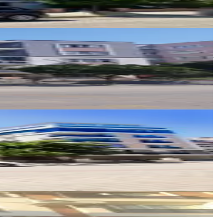
HB Gayrimenkul
Adil Bahçivanlar
Ara
Girgin Emlak
Mehmet Girgin
Ara
Girgin Emlak
Mehmet Girgin