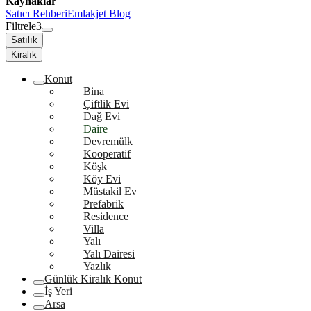
Kaynaklar
Satıcı Rehberi
Emlakjet Blog
Filtrele
3
Satılık
Kiralık
Konut
Bina
Çiftlik Evi
Dağ Evi
Daire
Devremülk
Kooperatif
Köşk
Köy Evi
Müstakil Ev
Prefabrik
Residence
Villa
Yalı
Yalı Dairesi
Yazlık
Günlük Kiralık Konut
İş Yeri
Arsa