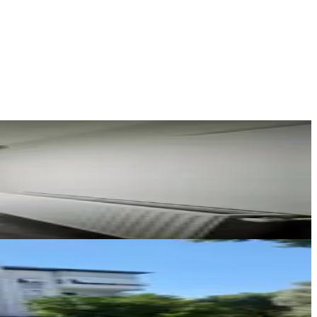
DORE GAYRİMENKUL
Ümran ÇEKEN
Ara
e Ferah
HB Gayrimenkul
Mutlu SAÇMACIOĞLU
Ara