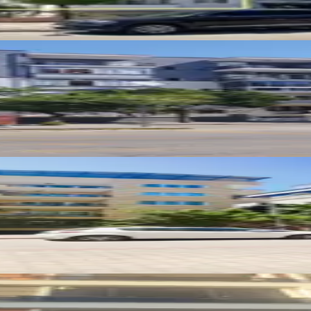
iyet'de Doğalgazlı,cadde Üzeri
3+1 Kiralık Daire
 2+1 Daire