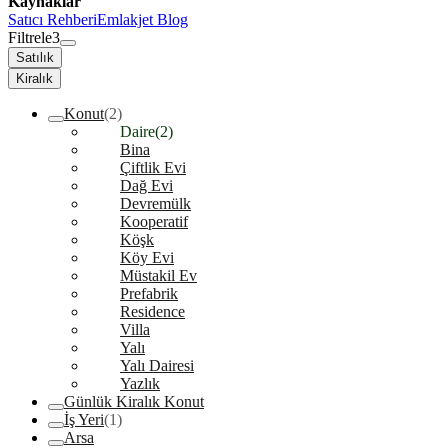
Kaynaklar
Satıcı Rehberi
Emlakjet Blog
Filtrele
3
Satılık
Kiralık
Konut
(2)
Daire
(2)
Bina
Çiftlik Evi
Dağ Evi
Devremülk
Kooperatif
Köşk
Köy Evi
Müstakil Ev
Prefabrik
Residence
Villa
Yalı
Yalı Dairesi
Yazlık
Günlük Kiralık Konut
İş Yeri
(1)
Arsa