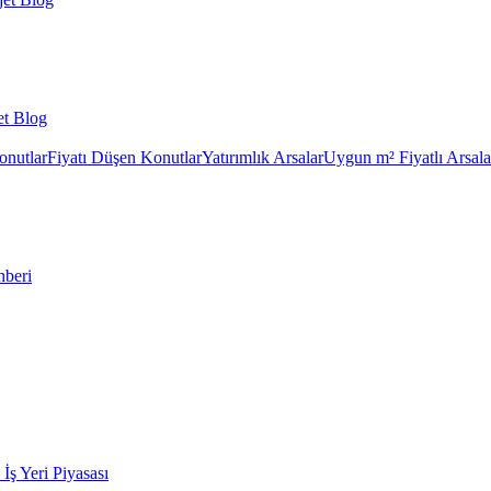
et Blog
onutlar
Fiyatı Düşen Konutlar
Yatırımlık Arsalar
Uygun m² Fiyatlı Arsala
hberi
k İş Yeri Piyasası