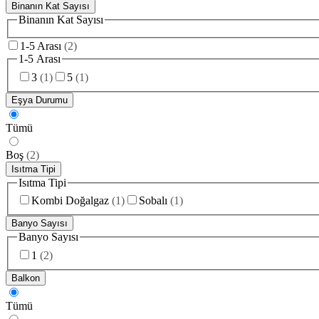
Binanın Kat Sayısı
Binanın Kat Sayısı
1-5 Arası
(
2
)
1-5 Arası
3
(
1
)
5
(
1
)
Eşya Durumu
Tümü
Boş
(
2
)
Isıtma Tipi
Isıtma Tipi
Kombi Doğalgaz
(
1
)
Sobalı
(
1
)
Banyo Sayısı
Banyo Sayısı
1
(
2
)
Balkon
Tümü