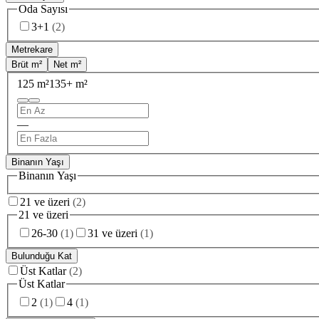
Oda Sayısı
3+1
(
2
)
Metrekare
Brüt m²
Net m²
125 m²
135+ m²
—
Binanın Yaşı
Binanın Yaşı
21 ve üzeri
(
2
)
21 ve üzeri
26-30
(
1
)
31 ve üzeri
(
1
)
Bulunduğu Kat
Üst Katlar
(
2
)
Üst Katlar
2
(
1
)
4
(
1
)