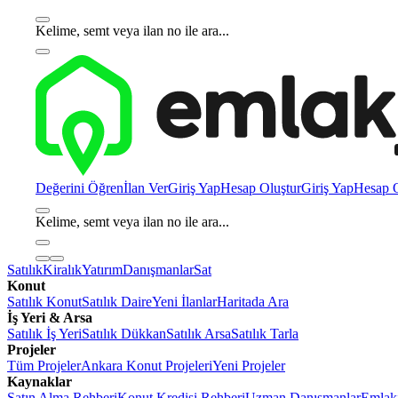
Kelime, semt veya ilan no ile ara...
Değerini Öğren
İlan Ver
Giriş Yap
Hesap Oluştur
Giriş Yap
Hesap O
Kelime, semt veya ilan no ile ara...
Satılık
Kiralık
Yatırım
Danışmanlar
Sat
Konut
Satılık Konut
Satılık Daire
Yeni İlanlar
Haritada Ara
İş Yeri & Arsa
Satılık İş Yeri
Satılık Dükkan
Satılık Arsa
Satılık Tarla
Projeler
Tüm Projeler
Ankara Konut Projeleri
Yeni Projeler
Kaynaklar
Satın Alma Rehberi
Konut Kredisi Rehberi
Uzman Danışmanlar
Emlakj