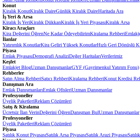
Konut
Kiralık Konut
Kiralık Daire
Günlük Kiralık Daire
Haritada Ara
İş Yeri & Arsa
Kiralık İş Yeri
Kiralık Dükkan
Kiralık İş Yeri Piyasası
Kiralık Arsa
Kiracı Araçları
Kira Değerini Öğren
Ne Kadar Ödeyebilirim
Kiralama Rehberi
Emlakj
İlanlar
Yatırımlık Konutlar
Kira Geliri Yüksek Konutlar
Hızlı Geri Dönüşlü K
Piyasa
Emlak Piyasası
Demografi Analizi
Değer Haritaları
Verilerimiz
Keşfet
Emlakjet Blog
Uzman Danışmanlar
GYF (Gayrimenkul Yatırım Fonu)
Rehberler
Satın Alma Rehberi
Satıcı Rehberi
Kiralama Rehberi
Konut Kredisi Re
Danışman Ara
Emlak Danışmanları
Emlak Ofisleri
Uzman Danışmanlar
Profesyoneller
Üyelik Paketleri
Reklam Çözümleri
Satış & Kiralama
Ücretsiz İlan Verin
Değerini Öğren
Danışman Bul
Uzman Danışmanlar
Profesyoneller
Üyelik Paketleri
Reklam Çözümleri
Piyasa
Satılık Konut Piyasası
Satılık Arsa Piyasası
Satılık Arazi Piyasası
Satılı