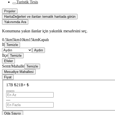
Turistik Tesis
Projeler
Harita
Değerleri ve ilanları tematik haritada görün
Yakınımda Ara
Konumuna yakın ilanlar için yakınlık mesafesini seç.
0.5km
5km
10km
15km
Kapalı
İl
Temizle
Aydın
İlçe
Temizle
Efeler
Semt/Mahalle
Temizle
Mesudiye Mahallesi
Fiyat
17B ₺
21B+ ₺
—
Oda Sayısı