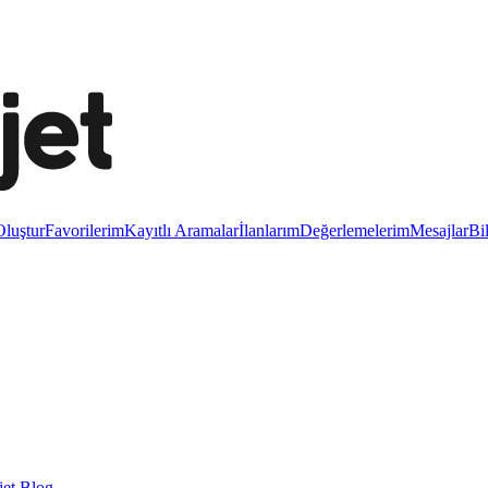
luştur
Favorilerim
Kayıtlı Aramalar
İlanlarım
Değerlemelerim
Mesajlar
Bi
et Blog