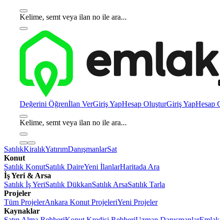
Kelime, semt veya ilan no ile ara...
Değerini Öğren
İlan Ver
Giriş Yap
Hesap Oluştur
Giriş Yap
Hesap O
Kelime, semt veya ilan no ile ara...
Satılık
Kiralık
Yatırım
Danışmanlar
Sat
Konut
Satılık Konut
Satılık Daire
Yeni İlanlar
Haritada Ara
İş Yeri & Arsa
Satılık İş Yeri
Satılık Dükkan
Satılık Arsa
Satılık Tarla
Projeler
Tüm Projeler
Ankara Konut Projeleri
Yeni Projeler
Kaynaklar
Satın Alma Rehberi
Konut Kredisi Rehberi
Uzman Danışmanlar
Emlakj