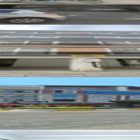
de 300 M2 5+1kiralık Daire
Kurtuluş Mhlsnde