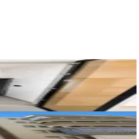
Elit Emlak
Recep Şekerci
Ara
Girgin Emlak
Mehmet Girgin
Ara