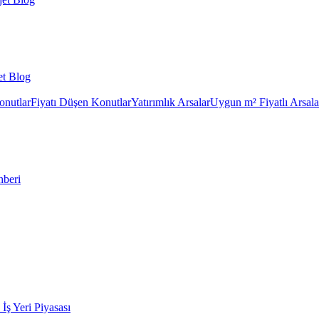
et Blog
onutlar
Fiyatı Düşen Konutlar
Yatırımlık Arsalar
Uygun m² Fiyatlı Arsala
hberi
k İş Yeri Piyasası