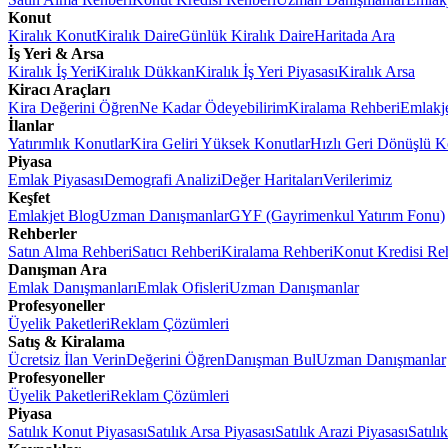
Konut
Kiralık Konut
Kiralık Daire
Günlük Kiralık Daire
Haritada Ara
İş Yeri & Arsa
Kiralık İş Yeri
Kiralık Dükkan
Kiralık İş Yeri Piyasası
Kiralık Arsa
Kiracı Araçları
Kira Değerini Öğren
Ne Kadar Ödeyebilirim
Kiralama Rehberi
Emlakj
İlanlar
Yatırımlık Konutlar
Kira Geliri Yüksek Konutlar
Hızlı Geri Dönüşlü K
Piyasa
Emlak Piyasası
Demografi Analizi
Değer Haritaları
Verilerimiz
Keşfet
Emlakjet Blog
Uzman Danışmanlar
GYF (Gayrimenkul Yatırım Fonu)
Rehberler
Satın Alma Rehberi
Satıcı Rehberi
Kiralama Rehberi
Konut Kredisi Re
Danışman Ara
Emlak Danışmanları
Emlak Ofisleri
Uzman Danışmanlar
Profesyoneller
Üyelik Paketleri
Reklam Çözümleri
Satış & Kiralama
Ücretsiz İlan Verin
Değerini Öğren
Danışman Bul
Uzman Danışmanlar
Profesyoneller
Üyelik Paketleri
Reklam Çözümleri
Piyasa
Satılık Konut Piyasası
Satılık Arsa Piyasası
Satılık Arazi Piyasası
Satılı