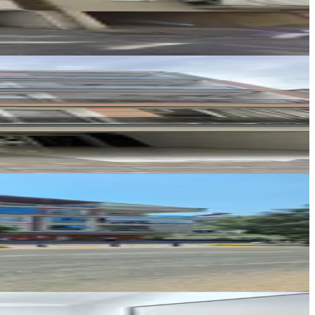
MHC GAYRİMENKUL
Ali Mıhçı
Ara
Gold Premium GAYRİMENKUL
Fatma Erkacar
Ara
+905323381649