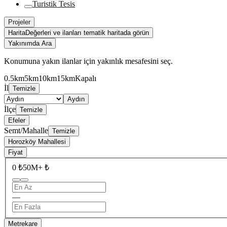
Turistik Tesis
Projeler
Harita
Değerleri ve ilanları tematik haritada görün
Yakınımda Ara
Konumuna yakın ilanlar için yakınlık mesafesini seç.
0.5km
5km
10km
15km
Kapalı
İl
Temizle
Aydın
İlçe
Temizle
Efeler
Semt/Mahalle
Temizle
Horozköy Mahallesi
Fiyat
0 ₺
50M+ ₺
—
Metrekare