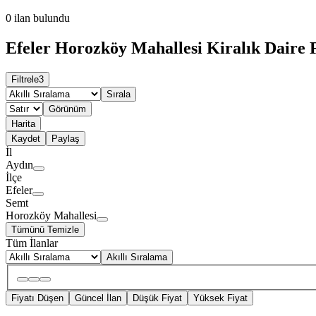
0
ilan bulundu
Efeler Horozköy Mahallesi Kiralık Daire F
Filtrele
3
Sırala
Görünüm
Harita
Kaydet
Paylaş
İl
Aydın
İlçe
Efeler
Semt
Horozköy Mahallesi
Tümünü Temizle
Tüm İlanlar
Akıllı Sıralama
Fiyatı Düşen
Güncel İlan
Düşük Fiyat
Yüksek Fiyat