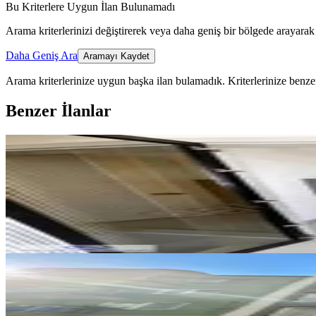
Bu Kriterlere Uygun İlan Bulunamadı
Arama kriterlerinizi değiştirerek veya daha geniş bir bölgede arayarak 
Daha Geniş Ara
Aramayı Kaydet
Arama kriterlerinize uygun başka ilan bulamadık.
Kriterlerinize benzer
Benzer İlanlar
YENİ
Zeybek Mahallesinde Kiralık Sıfı
Efeler, Zeybek Mahallesi
2+1
·
103 m²
·
2. Kat
·
08.08.2026
40.000 ₺
YENİ
Hasan Efendi Ramazan Paşa Maha
Efeler, Hasanefendi ramazan Paşa Mahalle