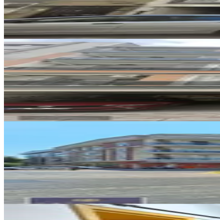
1+1
·
60 m²
·
4. Kat
·
07.08.2026
22.000 ₺
YENİ
Mhc'den Kiralık 2+1 Doğalgazlı
Efeler, Meşrutiyet Mahallesi
2+1
·
75 m²
·
4. Kat
·
07.08.2026
18.500 ₺
YENİ
Aydın'ın Kalbi Girne Mahallesin
Efeler, Girne Mahallesi
5+1
·
300 m²
·
Çatı Katı
·
07.08.2026
50.000 ₺
YENİ
3+1 Kiralık Daire Aydın Efeler 