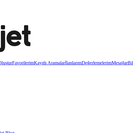
luştur
Favorilerim
Kayıtlı Aramalar
İlanlarım
Değerlemelerim
Mesajlar
Bi
et Blog