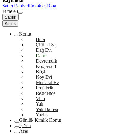
Kaynaklar
Satıcı Rehberi
Emlakjet Blog
Filtrele
3
Satılık
Kiralık
Konut
Bina
Çiftlik Evi
Dağ Evi
Daire
Devremülk
Kooperatif
Köşk
Köy Evi
Müstakil Ev
Prefabrik
Residence
Villa
Yalı
Yalı Dairesi
Yazlık
Günlük Kiralık Konut
İş Yeri
Arsa