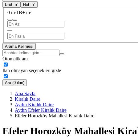
Brüt m²
Net m²
0 m²
1B+ m²
—
Arama Kelimesi
Otomatik ara
İlan olmayan seçenekleri gizle
Ara (0 ilan)
Ana Sayfa
Kiralık Daire
Aydın Kiralık Daire
Aydın Efeler Kiralık Daire
Efeler Horozköy Mahallesi Kiralık Daire
Efeler Horozköy Mahallesi Kira