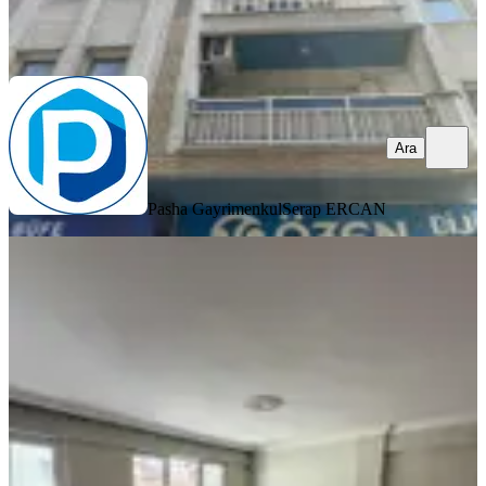
Pasha Gayrimenkul
Serap ERCAN
Ara
Ara
Pasha Gayrimenkul
Serap ERCAN
YENİ
Zafer Mah.arakat Doğalgazlı 3+1
Daıre
Efeler, Zafer Mahallesi
3+1
·
140 m²
·
2. Kat
·
08.08.2026
20.000 ₺