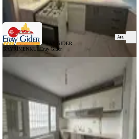
ERAY GİDER GAYRİMENKUL
Eray Gider
Ara
Ara
ERAY GİDER
GAYRİMENKUL
Eray Gider
BALKONLU
Emlak Evi'nden 7 Eylül Mah. Kiralık
2+1
Efeler, Yedi Eylül Mahallesi
2+1
·
110 m²
·
Düz Giriş (Zemin)
·
29.06.2026
25.000 ₺
EMLAK EVİ EMLAK DANIŞMANLIĞI
melih bey