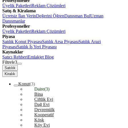
Profesyoneller
Üyelik Paketleri
Reklam Çözümleri
Satış & Kiralama
Ücretsiz İlan Verin
Değerini Öğren
Danışman Bul
Uzman
Danışmanlar
Profesyoneller
Üyelik Paketleri
Reklam Çözümleri
Piyasa
Satılık Konut Piyasası
Satılık Arsa Piyasası
Satılık Arazi
Piyasası
Satılık İş Yeri Piyasası
Kaynaklar
Satıcı Rehberi
Emlakjet Blog
Filtrele
3
Satılık
Kiralık
Konut
(3)
Daire
(3)
Bina
Çiftlik Evi
Dağ Evi
Devremülk
Kooperatif
Köşk
Köy Evi