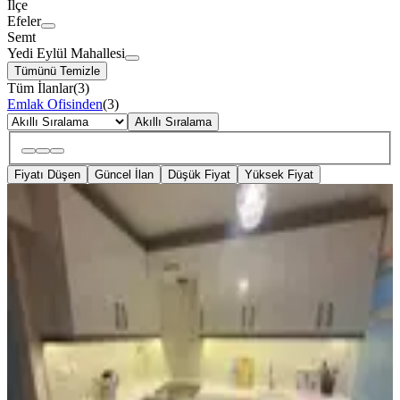
İlçe
Efeler
Semt
Yedi Eylül Mahallesi
Tümünü Temizle
Tüm İlanlar
(
3
)
Emlak Ofisinden
(
3
)
Akıllı Sıralama
Fiyatı Düşen
Güncel İlan
Düşük Fiyat
Yüksek Fiyat
YENİ
Yedieylül Mah. Full Eşyalı 3+1
Eşyaları Yeni, Doğalgazlı 1. Kat
Efeler, Yedi Eylül Mahallesi
3+1
·
130 m²
·
Yüksek giriş
·
06.08.2026
26.000 ₺