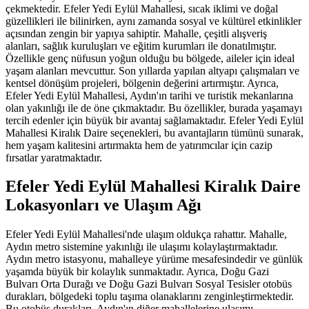
çekmektedir. Efeler Yedi Eylül Mahallesi, sıcak iklimi ve doğal
güzellikleri ile bilinirken, aynı zamanda sosyal ve kültürel etkinlikler
açısından zengin bir yapıya sahiptir. Mahalle, çeşitli alışveriş
alanları, sağlık kuruluşları ve eğitim kurumları ile donatılmıştır.
Özellikle genç nüfusun yoğun olduğu bu bölgede, aileler için ideal
yaşam alanları mevcuttur. Son yıllarda yapılan altyapı çalışmaları ve
kentsel dönüşüm projeleri, bölgenin değerini artırmıştır. Ayrıca,
Efeler Yedi Eylül Mahallesi, Aydın'ın tarihi ve turistik mekanlarına
olan yakınlığı ile de öne çıkmaktadır. Bu özellikler, burada yaşamayı
tercih edenler için büyük bir avantaj sağlamaktadır. Efeler Yedi Eylül
Mahallesi Kiralık Daire seçenekleri, bu avantajların tümünü sunarak,
hem yaşam kalitesini artırmakta hem de yatırımcılar için cazip
fırsatlar yaratmaktadır.
Efeler Yedi Eylül Mahallesi Kiralık Daire
Lokasyonları ve Ulaşım Ağı
Efeler Yedi Eylül Mahallesi'nde ulaşım oldukça rahattır. Mahalle,
Aydın metro sistemine yakınlığı ile ulaşımı kolaylaştırmaktadır.
Aydın metro istasyonu, mahalleye yürüme mesafesindedir ve günlük
yaşamda büyük bir kolaylık sunmaktadır. Ayrıca, Doğu Gazi
Bulvarı Orta Durağı ve Doğu Gazi Bulvarı Sosyal Tesisler otobüs
durakları, bölgedeki toplu taşıma olanaklarını zenginleştirmektedir.
Bu otobüs durakları, Aydın'ın diğer mahallelerine ulaşımı