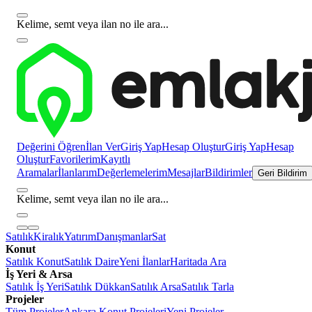
Kelime, semt veya ilan no ile ara...
Değerini Öğren
İlan Ver
Giriş Yap
Hesap Oluştur
Giriş Yap
Hesap
Oluştur
Favorilerim
Kayıtlı
Aramalar
İlanlarım
Değerlemelerim
Mesajlar
Bildirimler
Geri Bildirim
Kelime, semt veya ilan no ile ara...
Satılık
Kiralık
Yatırım
Danışmanlar
Sat
Konut
Satılık Konut
Satılık Daire
Yeni İlanlar
Haritada Ara
İş Yeri & Arsa
Satılık İş Yeri
Satılık Dükkan
Satılık Arsa
Satılık Tarla
Projeler
Tüm Projeler
Ankara Konut Projeleri
Yeni Projeler