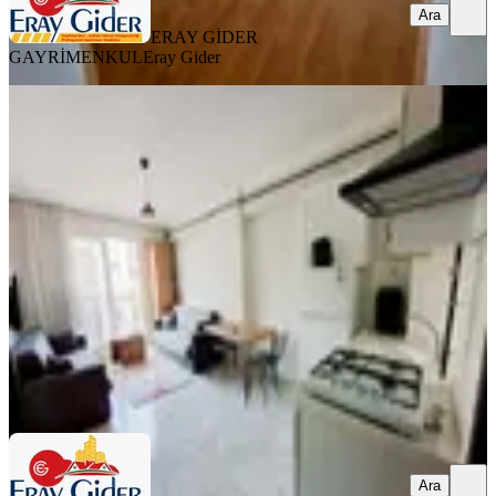
Ara
ERAY GİDER
GAYRİMENKUL
Eray Gider
YENİ
Büyükşehir Belediyesi Hemen Altı 1+1
Eşyalı-doğalgazlı
Efeler, Güzelhisar Mahallesi
1+1
·
55 m²
·
3. Kat
·
06.08.2026
17.500 ₺
ERAY GİDER GAYRİMENKUL
Eray Gider
Ara
Ara