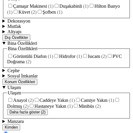
Çamaşır Makinesi
(
1
)
Duşakabinli
(
1
)
Hilton Banyo
(
1
)
Küvet
(
2
)
Şofben
(
1
)
Dekorasyon
Mutfak
Altyapı
Dış Özellikler
Bina Özellikleri
Bina Özellikleri
Görüntülü Diafon
(
1
)
Hidrofor
(
1
)
Isıcam
(
2
)
PVC
Doğrama
(
2
)
Cephe
Sosyal İmkanlar
Konum Özellikleri
Ulaşım
Ulaşım
Anayol
(
2
)
Caddeye Yakın
(
1
)
Camiye Yakın
(
1
)
Dolmuş
(
2
)
Hastaneye Yakın
(
1
)
Minibüs
(
2
)
Daha fazla göster (2)
Manzara
Kimden