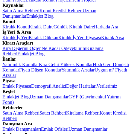
Kaynaklar
Satın Alma Rehberi
Konut Kredisi Rehberi
Uzman
Danışmanlar
Emlakjet Blog
Konut
Kiralık Konut
Kiralık Daire
Günlük Kiralık Daire
Haritada Ara
İş Yeri & Arsa
Kiralık İş Yeri
Kiralık Dükkan
Kiralık İş Yeri Piyasası
Kiralık Arsa
Kiracı Araçları
Kira Değerini Öğren
Ne Kadar Ödeyebilirim
Kiralama
Rehberi
Emlakjet Blog
İlanlar
Yatırımlık Konutlar
Kira Geliri Yüksek Konutlar
Hızlı Geri Dönüşlü
Konutlar
Fiyatı Düşen Konutlar
Yatırımlık Arsalar
Uygun m² Fiyatlı
Arsalar
Piyasa
Emlak Piyasası
Demografi Analizi
Değer Haritaları
Verilerimiz
Keşfet
Emlakjet Blog
Uzman Danışmanlar
GYF (Gayrimenkul Yatırım
Fonu)
Rehberler
Satın Alma Rehberi
Satıcı Rehberi
Kiralama Rehberi
Konut Kredisi
Rehberi
Danışman Ara
Emlak Danışmanları
Emlak Ofisleri
Uzman Danışmanlar