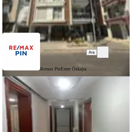
Remax Pin
Emre Özkaya
Ara
Ara
Remax Pin
Emre Özkaya
YENİ
Memurdan 3+1 Kiralık Daire
Efeler, Ata Mahallesi
3+1
·
125 m²
·
2. Kat
·
06.08.2026
27.500 ₺