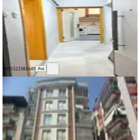
Efeler, Kurtuluş Mahallesi
3+1
·
110 m²
·
Yüksek giriş
·
06.08.2026
22.500 ₺
+905323381649
Ara
+905323381649
Ara
YENİ
Remax Pın Gayrimenkul'den Kiralık
3+1 Full Eşyalı Daire!
Efeler, Efeler Mahallesi
3+1
·
130 m²
·
3. Kat
·
06.08.2026
40.000 ₺