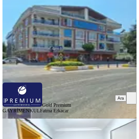
300 M2 5+1kiralık Daire
Efeler, Girne Mahallesi
5+1
·
300 m²
·
Çatı Katı
·
07.08.2026
50.000 ₺
Gold Premium GAYRİMENKUL
Fatma Erkacar
Ara
Ara
Gold Premium
GAYRİMENKUL
Fatma Erkacar
YENİ
3+1 Kiralık Daire Aydın Efeler
Kurtuluş Mhlsnde