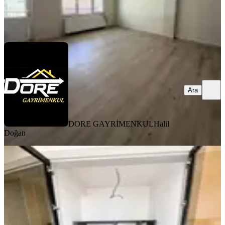
DORE GAYRİMENKUL
Halil Doğan
Ara
Ara
DORE GAYRİMENKUL
Halil
Doğan
YENİ
Zeybek Mahallesinde Kiralık Sıfır 2+1
Daireler
Efeler, Zeybek Mahallesi
2+1
·
103 m²
·
2. Kat
·
08.08.2026