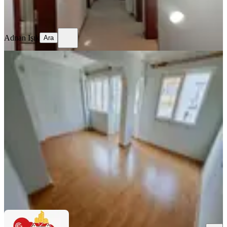
Adnan Işık
Ara
Adnan Işık
Ara
YENİ
Doğu Gazi Blv. 2+1 Doğalgazlı-
asansörlü Sıfır Bakımlı
Efeler, Orta Mahallesi
2+1
·
95 m²
·
3. Kat
·
06.08.2026
23.500 ₺
ERAY GİDER GAYRİMENKUL
Eray Gider
Ara