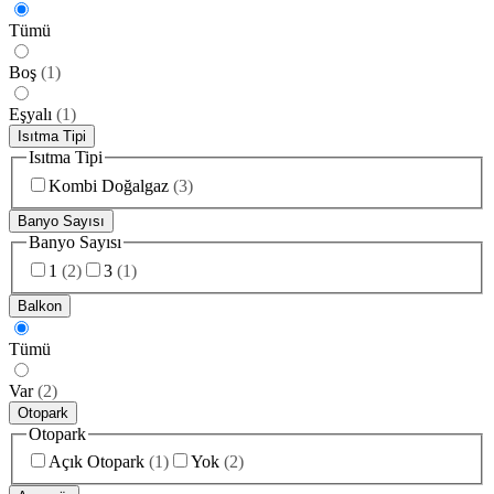
Tümü
Boş
(
1
)
Eşyalı
(
1
)
Isıtma Tipi
Isıtma Tipi
Kombi Doğalgaz
(
3
)
Banyo Sayısı
Banyo Sayısı
1
(
2
)
3
(
1
)
Balkon
Tümü
Var
(
2
)
Otopark
Otopark
Açık Otopark
(
1
)
Yok
(
2
)