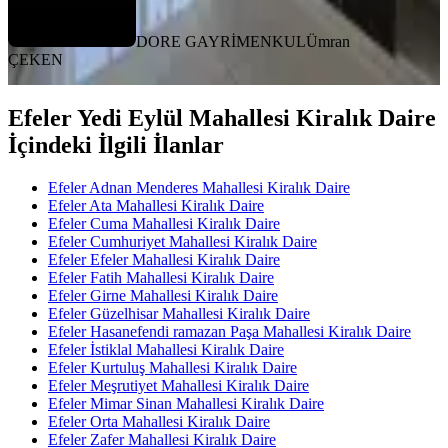
DORE GAYRİMENKUL
Ümran
ÇEKEN
Efeler Yedi Eylül Mahallesi Kiralık Daire
İçindeki İlgili İlanlar
Efeler Adnan Menderes Mahallesi Kiralık Daire
Efeler Ata Mahallesi Kiralık Daire
Efeler Cuma Mahallesi Kiralık Daire
Efeler Cumhuriyet Mahallesi Kiralık Daire
Efeler Efeler Mahallesi Kiralık Daire
Efeler Fatih Mahallesi Kiralık Daire
Efeler Girne Mahallesi Kiralık Daire
Efeler Güzelhisar Mahallesi Kiralık Daire
Efeler Hasanefendi ramazan Paşa Mahallesi Kiralık Daire
Efeler İstiklal Mahallesi Kiralık Daire
Efeler Kurtuluş Mahallesi Kiralık Daire
Efeler Meşrutiyet Mahallesi Kiralık Daire
Efeler Mimar Sinan Mahallesi Kiralık Daire
Efeler Orta Mahallesi Kiralık Daire
Efeler Zafer Mahallesi Kiralık Daire