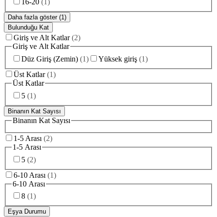
16-20
(
1
)
Daha fazla göster (1)
Bulunduğu Kat
Giriş ve Alt Katlar
(
2
)
Giriş ve Alt Katlar
Düz Giriş (Zemin)
(
1
)
Yüksek giriş
(
1
)
Üst Katlar
(
1
)
Üst Katlar
5
(
1
)
Binanın Kat Sayısı
Binanın Kat Sayısı
1-5 Arası
(
2
)
1-5 Arası
5
(
2
)
6-10 Arası
(
1
)
6-10 Arası
8
(
1
)
Eşya Durumu