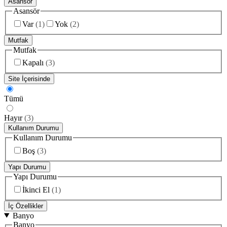
Asansör
Asansör
Var
(
1
)
Yok
(
2
)
Mutfak
Mutfak
Kapalı
(
3
)
Site İçerisinde
Tümü
Hayır
(
3
)
Kullanım Durumu
Kullanım Durumu
Boş
(
3
)
Yapı Durumu
Yapı Durumu
İkinci El
(
1
)
İç Özellikler
Banyo
Banyo