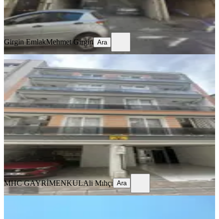
Girgin Emlak
Mehmet Girgin
Ara
Girgin Emlak
Mehmet Girgin
Ara
YENİ
Mhc'den Kiralık 2+1 Doğalgazlı
Efeler, Meşrutiyet Mahallesi
2+1
·
75 m²
·
4. Kat
·
07.08.2026
18.500 ₺
MHC GAYRİMENKUL
Ali Mıhçı
Ara
MHC GAYRİMENKUL
Ali Mıhçı
Ara
YENİ
Aydın'ın Kalbi Girne Mahallesinde