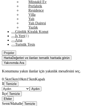
Müstakil Ev
Prefabrik
Residence
Villa
Yalı
Yalı Dairesi
Yazlık
Günlük Kiralık Konut
İş Yeri
(1)
Arsa
Turistik Tesis
Projeler
Harita
Değerleri ve ilanları tematik haritada görün
Yakınımda Ara
Konumuna yakın ilanlar için yakınlık mesafesini seç.
0.5km
5km
10km
15km
Kapalı
İl
Temizle
Aydın
İlçe
Temizle
Efeler
Semt/Mahalle
Temizle