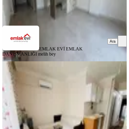
EMLAK EVİ EMLAK DANIŞMANLIĞI
melih bey
Ara
Ara
EMLAK EVİ EMLAK
DANIŞMANLIĞI
melih bey
YENİ
Emlak Evi'nden Zafer Mah. Kiralık
1+1
Efeler, Zafer Mahallesi
1+1
·
60 m²
·
5. Kat
·
09.08.2026
20.000 ₺