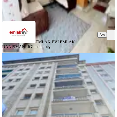
EMLAK EVİ EMLAK DANIŞMANLIĞI
melih bey
Ara
Ara
EMLAK EVİ EMLAK
DANIŞMANLIĞI
melih bey
YENİ
Aydın Kurtuş Mahallesinde Kıralık
Daire .
Efeler, Kurtuluş Mahallesi
3+1
·
190 m²
·
3. Kat
·
08.08.2026
27.000 ₺