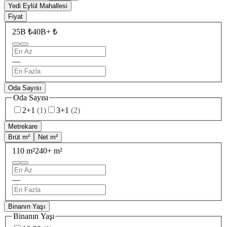
Yedi Eylül Mahallesi
Fiyat
25B ₺
40B+ ₺
—
Oda Sayısı
Oda Sayısı
2+1
(
1
)
3+1
(
2
)
Metrekare
Brüt m²
Net m²
110 m²
240+ m²
—
Binanın Yaşı
Binanın Yaşı