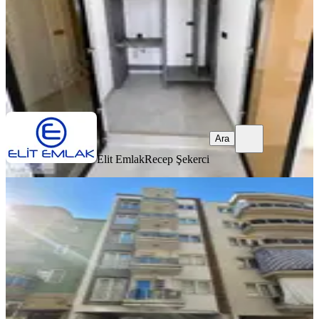
40.000 ₺
Elit Emlak
Recep Şekerci
Ara
Ara
Elit Emlak
Recep Şekerci
YENİ
Hasan Efendi Ramazan Paşa
Mahallesinde Kiralık Eşyalı 1+1 Daire
Efeler, Hasanefendi ramazan Paşa Mahallesi
1+1
·
60 m²
·
4. Kat
·
07.08.2026
22.000 ₺