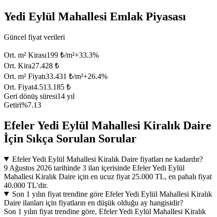
Yedi Eylül Mahallesi Emlak Piyasası
Güncel fiyat verileri
Ort. m² Kirası
199 ₺/m²
+
33.3
%
Ort. Kira
27.428 ₺
Ort. m² Fiyatı
33.431 ₺/m²
+
26.4
%
Ort. Fiyat
4.513.185 ₺
Geri dönüş süresi
14 yıl
Getiri
%7.13
Efeler Yedi Eylül Mahallesi Kiralık Daire
İçin Sıkça Sorulan Sorular
Efeler Yedi Eylül Mahallesi Kiralık Daire fiyatları ne kadardır?
9 Ağustos 2026 tarihinde 3 ilan içerisinde Efeler Yedi Eylül
Mahallesi Kiralık Daire için en ucuz fiyat 25.000 TL, en pahalı fiyat
40.000 TL'dir.
Son 1 yılın fiyat trendine göre Efeler Yedi Eylül Mahallesi Kiralık
Daire ilanları için fiyatların en düşük olduğu ay hangisidir?
Son 1 yılın fiyat trendine göre, Efeler Yedi Eylül Mahallesi Kiralık