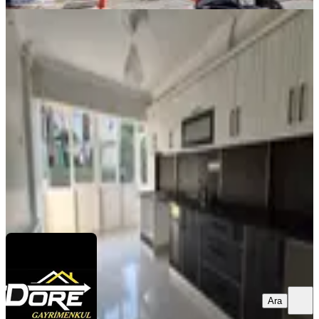
YENİ
Girne Mahallesi Doğalgazlı 2+1
Kiralık Daire
Efeler, Girne Mahallesi
2+1
·
95 m²
·
1. Kat
·
05.08.2026
25.000 ₺
DORE GAYRİMENKUL
Ümran ÇEKEN
Ara
Ara