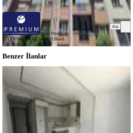
Ara
Ara
Gold Premium
GAYRİMENKUL
İsmail Yüksel
Benzer İlanlar
YENİ
Emlak Evi'nden Cumhuriyet Mah.
Akıllı Ev Sistemli Sıfır 1+1
Efeler, Cumhuriyet Mahallesi
1+1
·
60 m²
·
1. Kat
·
09.08.2026
37.000 ₺