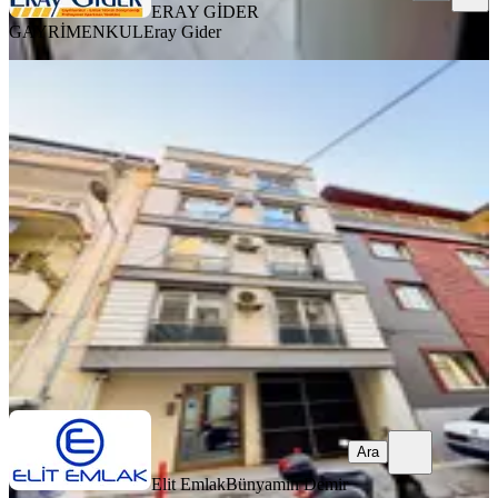
ERAY GİDER
GAYRİMENKUL
Eray Gider
YENİ
Doğu Gazi Bulvarına Yakın 2+1
Eşyalı Klimalı Kiralık Daire
Efeler, Cuma Mahallesi
2+1
·
100 m²
·
4. Kat
·
06.08.2026
22.000 ₺
Elit Emlak
Bünyamin Demir
Ara
Ara
Elit Emlak
Bünyamin Demir