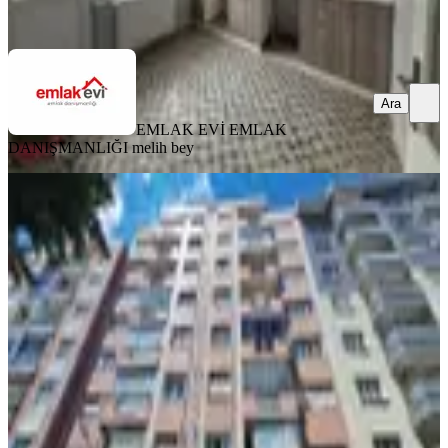
Ara
Ara
EMLAK EVİ EMLAK
DANIŞMANLIĞI
melih bey
KOMBİLİ
Yedieylül Mahallesinin En Güzel
Yerinde En Geniş Harika 3+1!!!
Efeler, Yedi Eylül Mahallesi
3+1
·
240 m²
·
5. Kat
·
20.05.2026
40.000 ₺
Gold Premium GAYRİMENKUL
İsmail Yüksel