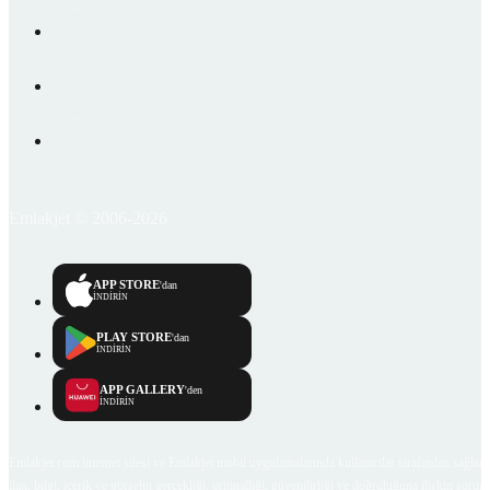
Emlakjet © 2006-2026
APP STORE
'dan
İNDİRİN
PLAY STORE
'dan
İNDİRİN
APP GALLERY
'den
İNDİRİN
Emlakjet.com internet sitesi ve Emlakjet mobil uygulamalarında kullanıcılar tarafından sağlana
ilan, bilgi, içerik ve görselin gerçekliği, orijinalliği, güvenilirliği ve doğruluğuna ilişkin soru