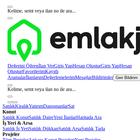
Kelime, semt veya ilan no ile ara...
Değerini Öğren
İlan Ver
Giriş Yap
Hesap Oluştur
Giriş Yap
Hesap
Oluştur
Favorilerim
Kayıtlı
Aramalar
İlanlarım
Değerlemelerim
Mesajlar
Bildirimler
Geri Bildirim
Kelime, semt veya ilan no ile ara...
Satılık
Kiralık
Yatırım
Danışmanlar
Sat
Konut
Satılık Konut
Satılık Daire
Yeni İlanlar
Haritada Ara
İş Yeri & Arsa
Satılık İş Yeri
Satılık Dükkan
Satılık Arsa
Satılık Tarla
Projeler
Tüm Projeler
Ankara Konut Projeleri
Yeni Projeler