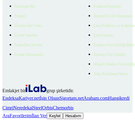
Danışman Bul
Kullanım Koşulları
Projeler
Bireysel Üyelik Sözleşmesi
Ücretsiz İlan Verin
Çerez Politikası ve Aydınlat
Üyelik Paketleri
Çerez Ayarları
EmlakZeka Asistan
Kullanıcı Veri Gizliliği Bildi
Uzman Danışmanlar
Ziyaretçi Veri Gizliliği
Müşteri Yetkilisi Veri Gizlili
Aday Aydınlatma Metni
Emlakjet bir
grup şirketidir.
Endeksa
Kariyer.net
İşin Olsun
Sigortam.net
Arabam.com
Hangikredi
Cimri
Neredekal
SteelOrbis
Chemorbis
Ara
Favorilerim
İlan Ver
Keşfet
Hesabım