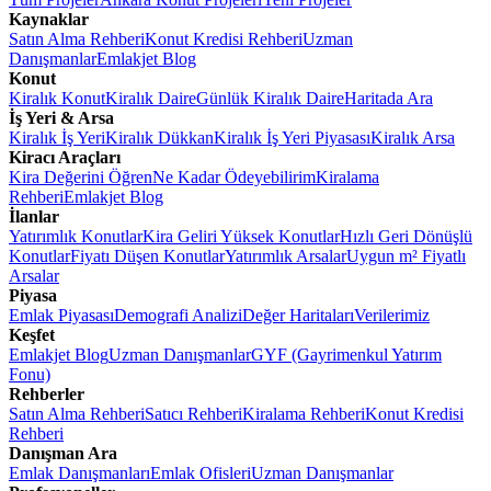
Kaynaklar
Satın Alma Rehberi
Konut Kredisi Rehberi
Uzman
Danışmanlar
Emlakjet Blog
Konut
Kiralık Konut
Kiralık Daire
Günlük Kiralık Daire
Haritada Ara
İş Yeri & Arsa
Kiralık İş Yeri
Kiralık Dükkan
Kiralık İş Yeri Piyasası
Kiralık Arsa
Kiracı Araçları
Kira Değerini Öğren
Ne Kadar Ödeyebilirim
Kiralama
Rehberi
Emlakjet Blog
İlanlar
Yatırımlık Konutlar
Kira Geliri Yüksek Konutlar
Hızlı Geri Dönüşlü
Konutlar
Fiyatı Düşen Konutlar
Yatırımlık Arsalar
Uygun m² Fiyatlı
Arsalar
Piyasa
Emlak Piyasası
Demografi Analizi
Değer Haritaları
Verilerimiz
Keşfet
Emlakjet Blog
Uzman Danışmanlar
GYF (Gayrimenkul Yatırım
Fonu)
Rehberler
Satın Alma Rehberi
Satıcı Rehberi
Kiralama Rehberi
Konut Kredisi
Rehberi
Danışman Ara
Emlak Danışmanları
Emlak Ofisleri
Uzman Danışmanlar