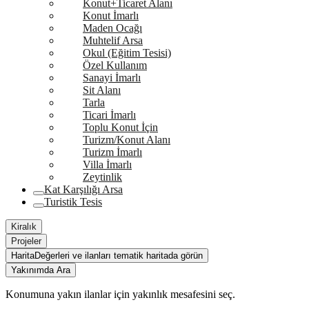
Konut+Ticaret Alanı
Konut İmarlı
Maden Ocağı
Muhtelif Arsa
Okul (Eğitim Tesisi)
Özel Kullanım
Sanayi İmarlı
Sit Alanı
Tarla
Ticari İmarlı
Toplu Konut İçin
Turizm/Konut Alanı
Turizm İmarlı
Villa İmarlı
Zeytinlik
Kat Karşılığı Arsa
Turistik Tesis
Kiralık
Projeler
Harita
Değerleri ve ilanları tematik haritada görün
Yakınımda Ara
Konumuna yakın ilanlar için yakınlık mesafesini seç.