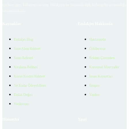
içerikleri giren kullanıcıya ait olup, Emlakjet'in bu hususlarla ilgili herhangi bir sorumluluğu
bulunmamaktadır.
Kaynaklar
Emlakjet Hakkında
Emlakjet Blog
Hakkımızda
Satın Alma Rehberi
Ödüllerimiz
Satıcı Rehberi
Reklam Çözümleri
Kiralama Rehberi
Kurumsal Materyaller
Konut Kredisi Rehberi
İnsan Kaynakları
Ne Kadar Ödeyebilirim
İletişim
Emlak Değeri
Yardım
Verilerimiz
Hizmetler
Yasal