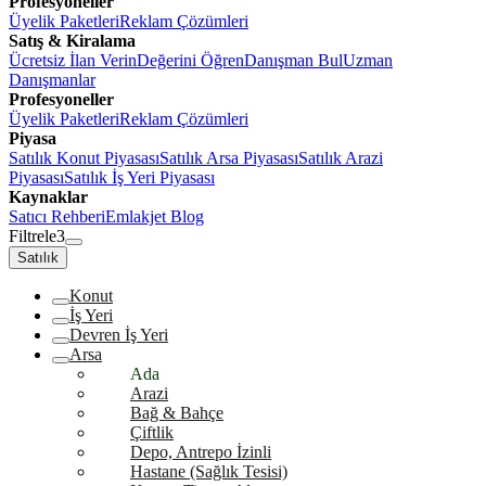
Profesyoneller
Üyelik Paketleri
Reklam Çözümleri
Satış & Kiralama
Ücretsiz İlan Verin
Değerini Öğren
Danışman Bul
Uzman
Danışmanlar
Profesyoneller
Üyelik Paketleri
Reklam Çözümleri
Piyasa
Satılık Konut Piyasası
Satılık Arsa Piyasası
Satılık Arazi
Piyasası
Satılık İş Yeri Piyasası
Kaynaklar
Satıcı Rehberi
Emlakjet Blog
Filtrele
3
Satılık
Konut
İş Yeri
Devren İş Yeri
Arsa
Ada
Arazi
Bağ & Bahçe
Çiftlik
Depo, Antrepo İzinli
Hastane (Sağlık Tesisi)