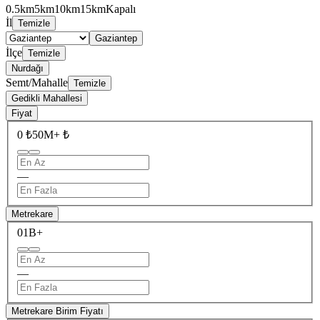
0.5km
5km
10km
15km
Kapalı
İl
Temizle
Gaziantep
İlçe
Temizle
Nurdağı
Semt/Mahalle
Temizle
Gedikli Mahallesi
Fiyat
0 ₺
50M+ ₺
—
Metrekare
0
1B+
—
Metrekare Birim Fiyatı