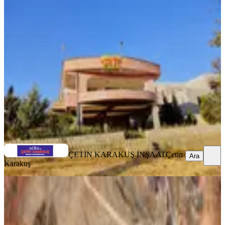
Çetin Karakuş Gayrimenkul Satılık
Gaziantep, Şahinbey
2955 m²
·
5.076/m²
·
28.07.2025
15.000.000 ₺
ÇETİN KARAKUŞ İNŞAAT
Çetin Karakuş
Ara
ÇETİN KARAKUŞ İNŞAAT
Çetin
Ara
Karakuş
Bağlarbaşı Köyünde Zirve
Konumunda Satılık Arazi
Özbağlarbaşı Emlaktan Satılık