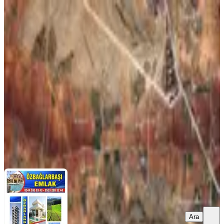
Bağlarbaşı Mahallesinde 0.50 Kaks
A2 İmarlı Arsa Özbağlarbaşı
Emlaktan Satılık
Gaziantep, Şahinbey
6076 m²
·
2.551/m²
·
02.08.2025
15.500.000 ₺
ÖZBAĞLARBAŞI EMLAK
İSHAK ÖZKAN
Ara
Ara