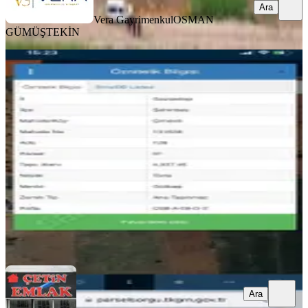
Ara
Vera Gayrimenkul
OSMAN
GÜMÜŞTEKİN
Çetin Emlak'tan Çimenli'de.bağevi.
Mükemmel Konum
Gaziantep, Şahinbey
4000 m²
·
1.125/m²
·
02.07.2026
4.500.000 ₺
ÇETİN EMLAK
ERDOĞAN ÇETİN
Ara
Ara