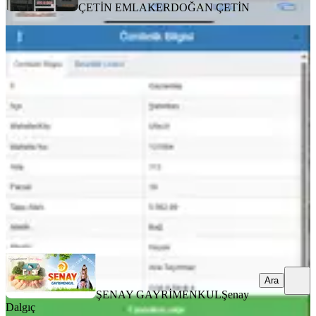
ÇETİN EMLAK
ERDOĞAN ÇETİN
Şenay Gayrimenkul-ufacık
Mahallesinde Meyve Ağaçlı Bağ
Gaziantep, Şahinbey
5082 m²
·
1.082/m²
·
07.07.2026
5.500.000 ₺
ŞENAY GAYRİMENKUL
Şenay Dalgıç
Ara
Ara
ŞENAY GAYRİMENKUL
Şenay
Dalgıç