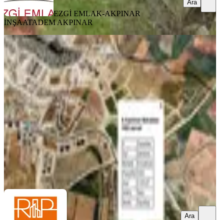
Ara
EZGİ EMLAK-AKPINAR
İNŞAAT
ADEM AKPINAR
Repa Gayrimenkul Yılmaz Ateşgil'den
Kızılhisar'da Satılık Arazi
Gaziantep, Şahinbey
1253 m²
·
4.389/m²
·
04.07.2026
5.500.000 ₺
REPA GAYRİMENKUL
Yılmaz ATEŞGİL
Ara
Ara