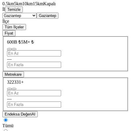
0.5km
5km
10km
15km
Kapalı
İl
Temizle
Gaziantep
İlçe
Tüm İlçeler
Fiyat
600B ₺
5M+ ₺
—
Metrekare
322
331+
—
Endeksa Değeri
AI
Tümü