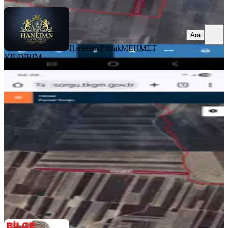
Ara
Hanedan Emlak
MEHMET
YILDIRIM
Bilge Emlaktan Ekinlide Satlık Tarla
Gaziantep, Şahinbey
22574 m²
·
200/m²
·
04.12.2025
4.515.000 ₺
BİLGE EMLAK
BİLGE POLAT
Ara