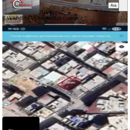
Ara
ÖZKESEN
GAYRİMENKUL
İbrahim Halil Özkesen
Güneş Mahallesin De Ruhsata Uygun
B2 Arsa
Gaziantep, Şahinbey
143 m²
·
12.238/m²
·
23.04.2026
1.750.000 ₺
KRAL EMLAK
Ömer Kırık
Ara