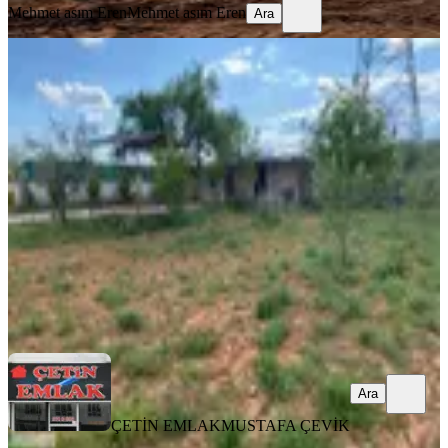
Mehmet asım Eren
Mehmet asım Eren
Ara
Çimenli' De Asvalt Yola Sıfır Köşe
Başı Çift Cephe Bağevi
Gaziantep, Şahinbey
2300 m²
·
1.957/m²
·
12.05.2026
4.500.000 ₺
ÇETİN EMLAK
MUSTAFA ÇEVİK
Ara
Ara
ÇETİN EMLAK
MUSTAFA ÇEVİK