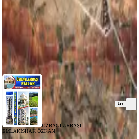
Gaziantep, Şahinbey
7846 m²
·
1.529/m²
·
02.08.2025
12.000.000 ₺
ÖZBAĞLARBAŞI EMLAK
İSHAK ÖZKAN
Ara
Ara
ÖZBAĞLARBAŞI
EMLAK
İSHAK ÖZKAN