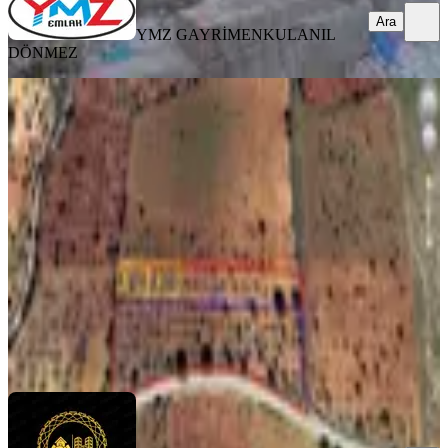
Ara
YMZ GAYRİMENKUL
ANIL
DÖNMEZ
TAKASLI
Gülpınar Mah'de 322 M2 2 Adet
Satılık Arazi
Gaziantep, Şahinbey
322 m²
·
1.863/m²
·
27.04.2026
600.000 ₺
AŞİNA GAYRİMENKUL
Emirhan Gerez
Ara