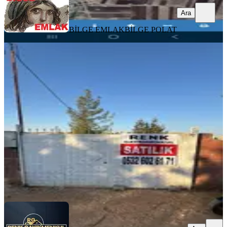
Ara
BİLGE EMLAK
BİLGE POLAT
R E N K Ten Sarısalkımda İmarlı
Arsa 769mt Satılık Hisse
Gaziantep, Şahinbey
769 m²
·
6.827/m²
·
21.08.2025
5.250.000 ₺
Renk Gayrimenkul Volkan Hazır
Volkan Hazır
Ara