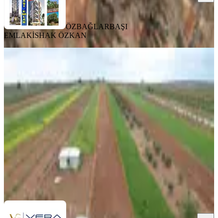
ÖZBAĞLARBAŞI
EMLAK
İSHAK ÖZKAN
Zeytinli Köyünde Müstakil Tapulu
Satılık Tarla 5.460 M²
Gaziantep, Şahinbey
5460 m²
·
962/m²
·
13.06.2026
5.250.000 ₺
Vera Gayrimenkul
OSMAN GÜMÜŞTEKİN
Ara