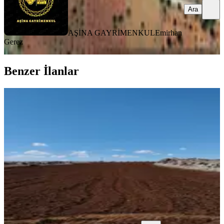
Ara
AŞİNA GAYRİMENKUL
Emirhan
Gerez
Benzer İlanlar
Sahibinden Almalı Köyü Bağevlik
Arazi
Gaziantep, Şahinbey
12000 m²
·
400/m²
·
09.05.2026
4.800.000 ₺
Mehmet asım Eren
Mehmet asım Eren
Ara