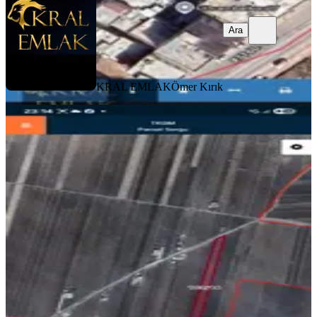
Ara
KRAL EMLAK
Ömer Kırık
Hanedan Gyo Dan Kerer De Satılık
Asfalt Üzeri Arazi
Gaziantep, Şahinbey
10500 m²
·
524/m²
·
30.11.2025
5.500.000 ₺
Hanedan Emlak
MEHMET YILDIRIM
Ara