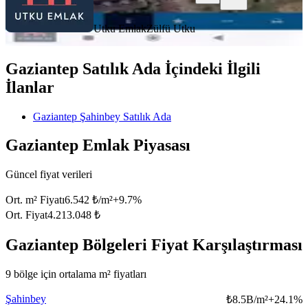
Utku Emlak
Zülfü Utku
Gaziantep Satılık Ada İçindeki İlgili
İlanlar
Gaziantep Şahinbey Satılık Ada
Gaziantep Emlak Piyasası
Güncel fiyat verileri
Ort. m² Fiyatı
6.542 ₺/m²
+
9.7
%
Ort. Fiyat
4.213.048 ₺
Gaziantep Bölgeleri Fiyat Karşılaştırması
9 bölge için ortalama m² fiyatları
Şahinbey
₺
8.5B/m²
+
24.1
%