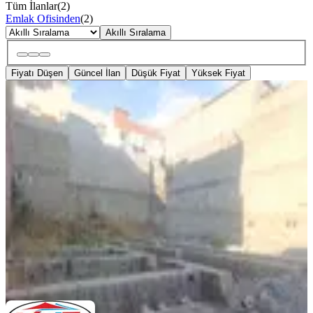
Tüm İlanlar
(
2
)
Emlak Ofisinden
(
2
)
Akıllı Sıralama
Fiyatı Düşen
Güncel İlan
Düşük Fiyat
Yüksek Fiyat
TAKASLI
%
5
Ymz Den Tek Yetkili B3 331m2 Tek
Tapu Güneş Semt Pazarı Yanında
Gaziantep, Şahinbey
331 m²
·
15.106/m²
·
15.07.2026
5.000.000 ₺
5.250.000 ₺
YMZ GAYRİMENKUL
ANIL DÖNMEZ
Ara