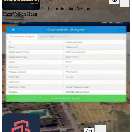
Ara
Renk Gayrimenkul Volkan
Hazır
Volkan Hazır
Oguzeli Utku Emlak Yatırım
Danışmanı
Gaziantep, Şahinbey
754 m²
·
7.294/m²
·
27.04.2026
5.500.000 ₺
Utku Emlak
Zülfü Utku
Ara
Ara