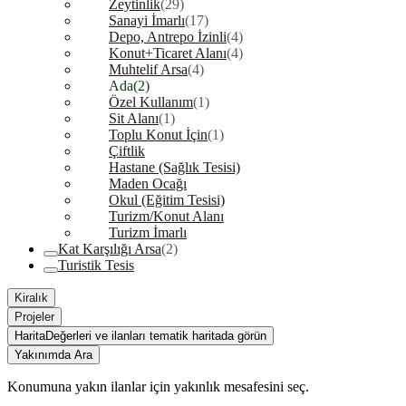
Zeytinlik
(29)
Sanayi İmarlı
(17)
Depo, Antrepo İzinli
(4)
Konut+Ticaret Alanı
(4)
Muhtelif Arsa
(4)
Ada
(2)
Özel Kullanım
(1)
Sit Alanı
(1)
Toplu Konut İçin
(1)
Çiftlik
Hastane (Sağlık Tesisi)
Maden Ocağı
Okul (Eğitim Tesisi)
Turizm/Konut Alanı
Turizm İmarlı
Kat Karşılığı Arsa
(2)
Turistik Tesis
Kiralık
Projeler
Harita
Değerleri ve ilanları tematik haritada görün
Yakınımda Ara
Konumuna yakın ilanlar için yakınlık mesafesini seç.