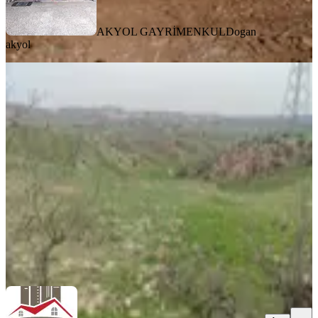
AKYOL GAYRİMENKUL
Dogan
akyol
Gaziantep Şahinbey Yazıbağı'nda
Satılık 11.115 M² Tarla
Gaziantep, Şahinbey
11115 m²
·
405/m²
·
15.05.2026
4.500.000 ₺
EZGİ EMLAK-AKPINAR İNŞAAT
ADEM AKPINAR
Ara