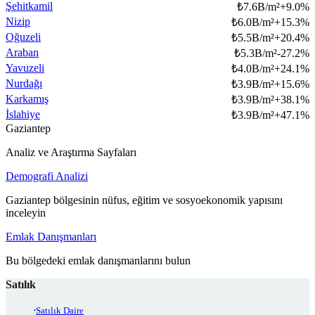
Şehitkamil
₺
7.6B/m²
+
9.0
%
Nizip
₺
6.0B/m²
+
15.3
%
Oğuzeli
₺
5.5B/m²
+
20.4
%
Araban
₺
5.3B/m²
-27.2
%
Yavuzeli
₺
4.0B/m²
+
24.1
%
Nurdağı
₺
3.9B/m²
+
15.6
%
Karkamış
₺
3.9B/m²
+
38.1
%
İslahiye
₺
3.9B/m²
+
47.1
%
Gaziantep
Analiz ve Araştırma Sayfaları
Demografi Analizi
Gaziantep bölgesinin nüfus, eğitim ve sosyoekonomik yapısını
inceleyin
Emlak Danışmanları
Bu bölgedeki emlak danışmanlarını bulun
Satılık
Satılık Daire