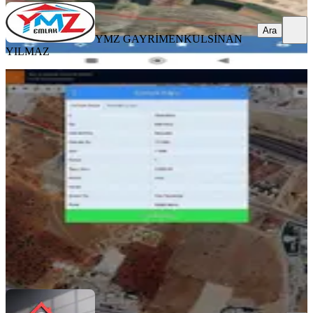
Ara
YMZ GAYRİMENKUL
SİNAN
YILMAZ
D-400 Nizip Yoluna Yakın Ticari
İmarlı Yatırımlık Sanayi Arsası
Gaziantep, Şahinbey
1710 m²
·
2.807/m²
·
27.02.2026
4.800.000 ₺
ÖZKESEN GAYRİMENKUL
İbrahim Halil Özkesen
Ara