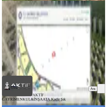
Aktif Gayrimenkul'den Yatırımlık
İmar Dibi Satılık Arazi...
Gaziantep, Şahinbey
2475 m²
·
2.000/m²
·
22.05.2026
4.950.000 ₺
AKTİF GAYRİMENKUL&İNŞAAT
A.Kadir Şık
Ara
Ara
AKTİF
GAYRİMENKUL&İNŞAAT
A.Kadir Şık