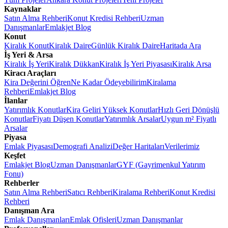
Kaynaklar
Satın Alma Rehberi
Konut Kredisi Rehberi
Uzman
Danışmanlar
Emlakjet Blog
Konut
Kiralık Konut
Kiralık Daire
Günlük Kiralık Daire
Haritada Ara
İş Yeri & Arsa
Kiralık İş Yeri
Kiralık Dükkan
Kiralık İş Yeri Piyasası
Kiralık Arsa
Kiracı Araçları
Kira Değerini Öğren
Ne Kadar Ödeyebilirim
Kiralama
Rehberi
Emlakjet Blog
İlanlar
Yatırımlık Konutlar
Kira Geliri Yüksek Konutlar
Hızlı Geri Dönüşlü
Konutlar
Fiyatı Düşen Konutlar
Yatırımlık Arsalar
Uygun m² Fiyatlı
Arsalar
Piyasa
Emlak Piyasası
Demografi Analizi
Değer Haritaları
Verilerimiz
Keşfet
Emlakjet Blog
Uzman Danışmanlar
GYF (Gayrimenkul Yatırım
Fonu)
Rehberler
Satın Alma Rehberi
Satıcı Rehberi
Kiralama Rehberi
Konut Kredisi
Rehberi
Danışman Ara
Emlak Danışmanları
Emlak Ofisleri
Uzman Danışmanlar