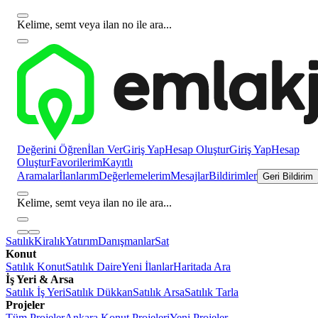
Kelime, semt veya ilan no ile ara...
Değerini Öğren
İlan Ver
Giriş Yap
Hesap Oluştur
Giriş Yap
Hesap
Oluştur
Favorilerim
Kayıtlı
Aramalar
İlanlarım
Değerlemelerim
Mesajlar
Bildirimler
Geri Bildirim
Kelime, semt veya ilan no ile ara...
Satılık
Kiralık
Yatırım
Danışmanlar
Sat
Konut
Satılık Konut
Satılık Daire
Yeni İlanlar
Haritada Ara
İş Yeri & Arsa
Satılık İş Yeri
Satılık Dükkan
Satılık Arsa
Satılık Tarla
Projeler
Tüm Projeler
Ankara Konut Projeleri
Yeni Projeler