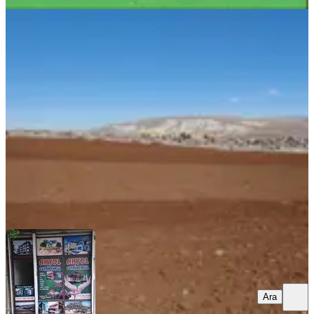
Akyol Gayrimenkul Den Satlık
Almalıda Boş Tarla
Gaziantep, Şahinbey
12000 m²
·
400/m²
·
25.05.2026
4.800.000 ₺
AKYOL GAYRİMENKUL
Dogan akyol
Ara
Ara