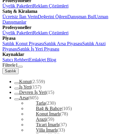
Profesyoneller
Üyelik Paketleri
Reklam Çözümleri
Satış & Kiralama
Ücretsiz İlan Verin
Değerini Öğren
Danışman Bul
Uzman
Danışmanlar
Profesyoneller
Üyelik Paketleri
Reklam Çözümleri
Piyasa
Satılık Konut Piyasası
Satılık Arsa Piyasası
Satılık Arazi
Piyasası
Satılık İş Yeri Piyasası
Kaynaklar
Satıcı Rehberi
Emlakjet Blog
Filtrele
1
Satılık
Konut
(2.559)
İş Yeri
(157)
Devren İş Yeri
(15)
Arsa
(605)
Tarla
(230)
Bağ & Bahçe
(105)
Konut İmarlı
(78)
Arazi
(59)
Ticari İmarlı
(37)
Villa İmarlı
(33)