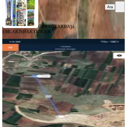
Ara
ÖZBAĞLARBAŞI
EMLAK
İSHAK ÖZKAN
Ymz'den Burçkarakuyu Da Güney
Şehir E Çok Yakın Arazi
Gaziantep, Şahinbey
2730 m²
·
2.015/m²
·
12.01.2026
5.500.000 ₺
YMZ GAYRİMENKUL
SİNAN YILMAZ
Ara