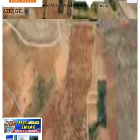
REPA GAYRİMENKUL
Yılmaz
ATEŞGİL
Bağlarbaşı Mahallesinde Sanayi
Alanna Yakın Konumda Satılık Arazi
Gaziantep, Şahinbey
2150 m²
·
2.326/m²
·
09.12.2025
5.000.000 ₺
ÖZBAĞLARBAŞI EMLAK
İSHAK ÖZKAN
Ara