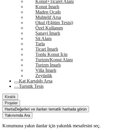
Konut+Ticaret Alanı
Konut İmarlı
Maden Ocağı
Muhtelif Arsa
Okul (Eğitim Tesisi)
Özel Kullanım
Sanayi İmarlı
Sit Alanı
Tarla
Ticari İmarlı
Toplu Konut İçin
Turizm/Konut Alanı
Turizm İmarlı
Villa İmarlı
Zeytinlik
Kat Karşılığı Arsa
Turistik Tesis
Kiralık
Projeler
Harita
Değerleri ve ilanları tematik haritada görün
Yakınımda Ara
Konumuna yakın ilanlar için yakınlık mesafesini seç.