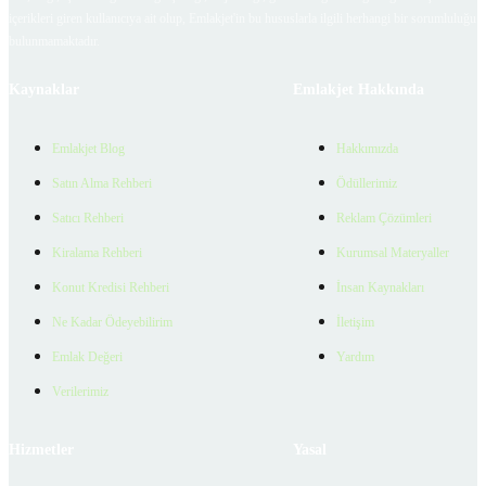
içerikleri giren kullanıcıya ait olup, Emlakjet'in bu hususlarla ilgili herhangi bir sorumluluğu
bulunmamaktadır.
Kaynaklar
Emlakjet Hakkında
Emlakjet Blog
Hakkımızda
Satın Alma Rehberi
Ödüllerimiz
Satıcı Rehberi
Reklam Çözümleri
Kiralama Rehberi
Kurumsal Materyaller
Konut Kredisi Rehberi
İnsan Kaynakları
Ne Kadar Ödeyebilirim
İletişim
Emlak Değeri
Yardım
Verilerimiz
Hizmetler
Yasal