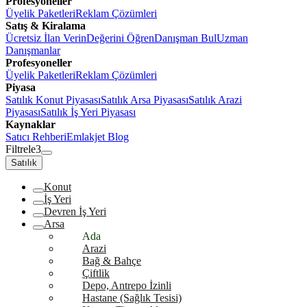
Profesyoneller
Üyelik Paketleri
Reklam Çözümleri
Satış & Kiralama
Ücretsiz İlan Verin
Değerini Öğren
Danışman Bul
Uzman
Danışmanlar
Profesyoneller
Üyelik Paketleri
Reklam Çözümleri
Piyasa
Satılık Konut Piyasası
Satılık Arsa Piyasası
Satılık Arazi
Piyasası
Satılık İş Yeri Piyasası
Kaynaklar
Satıcı Rehberi
Emlakjet Blog
Filtrele
3
Satılık
Konut
İş Yeri
Devren İş Yeri
Arsa
Ada
Arazi
Bağ & Bahçe
Çiftlik
Depo, Antrepo İzinli
Hastane (Sağlık Tesisi)