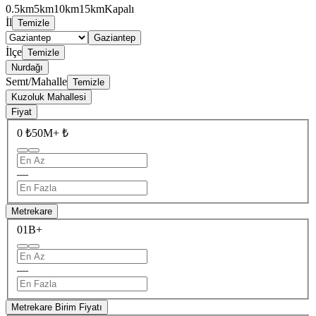
0.5km
5km
10km
15km
Kapalı
İl
Temizle
Gaziantep
İlçe
Temizle
Nurdağı
Semt/Mahalle
Temizle
Kuzoluk Mahallesi
Fiyat
0 ₺
50M+ ₺
—
Metrekare
0
1B+
—
Metrekare Birim Fiyatı