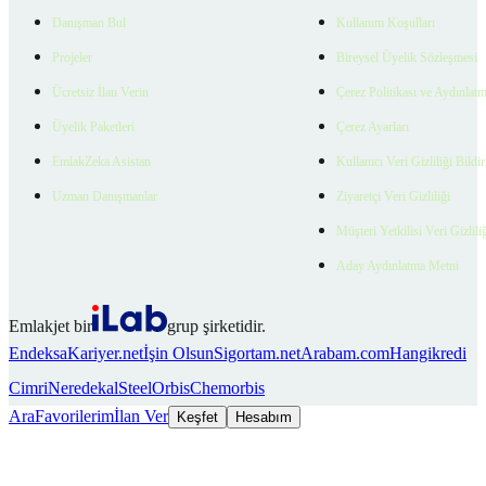
Danışman Bul
Kullanım Koşulları
Projeler
Bireysel Üyelik Sözleşmesi
Ücretsiz İlan Verin
Çerez Politikası ve Aydınlat
Üyelik Paketleri
Çerez Ayarları
EmlakZeka Asistan
Kullanıcı Veri Gizliliği Bildi
Uzman Danışmanlar
Ziyaretçi Veri Gizliliği
Müşteri Yetkilisi Veri Gizlili
Aday Aydınlatma Metni
Emlakjet bir
grup şirketidir.
Endeksa
Kariyer.net
İşin Olsun
Sigortam.net
Arabam.com
Hangikredi
Cimri
Neredekal
SteelOrbis
Chemorbis
Ara
Favorilerim
İlan Ver
Keşfet
Hesabım