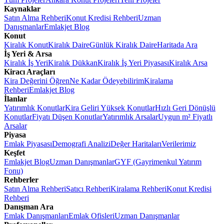
Kaynaklar
Satın Alma Rehberi
Konut Kredisi Rehberi
Uzman
Danışmanlar
Emlakjet Blog
Konut
Kiralık Konut
Kiralık Daire
Günlük Kiralık Daire
Haritada Ara
İş Yeri & Arsa
Kiralık İş Yeri
Kiralık Dükkan
Kiralık İş Yeri Piyasası
Kiralık Arsa
Kiracı Araçları
Kira Değerini Öğren
Ne Kadar Ödeyebilirim
Kiralama
Rehberi
Emlakjet Blog
İlanlar
Yatırımlık Konutlar
Kira Geliri Yüksek Konutlar
Hızlı Geri Dönüşlü
Konutlar
Fiyatı Düşen Konutlar
Yatırımlık Arsalar
Uygun m² Fiyatlı
Arsalar
Piyasa
Emlak Piyasası
Demografi Analizi
Değer Haritaları
Verilerimiz
Keşfet
Emlakjet Blog
Uzman Danışmanlar
GYF (Gayrimenkul Yatırım
Fonu)
Rehberler
Satın Alma Rehberi
Satıcı Rehberi
Kiralama Rehberi
Konut Kredisi
Rehberi
Danışman Ara
Emlak Danışmanları
Emlak Ofisleri
Uzman Danışmanlar