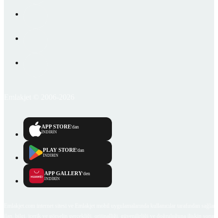
Emlakjet © 2006-2026
APP STORE
'dan
İNDİRİN
PLAY STORE
'dan
İNDİRİN
APP GALLERY
'den
İNDİRİN
Emlakjet.com internet sitesi ve Emlakjet mobil uygulamalarında kullanıcılar tarafından sağlana
ilan, bilgi, içerik ve görselin gerçekliği, orijinalliği, güvenilirliği ve doğruluğuna ilişkin soru