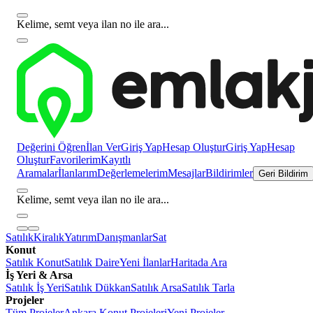
Kelime, semt veya ilan no ile ara...
Değerini Öğren
İlan Ver
Giriş Yap
Hesap Oluştur
Giriş Yap
Hesap
Oluştur
Favorilerim
Kayıtlı
Aramalar
İlanlarım
Değerlemelerim
Mesajlar
Bildirimler
Geri Bildirim
Kelime, semt veya ilan no ile ara...
Satılık
Kiralık
Yatırım
Danışmanlar
Sat
Konut
Satılık Konut
Satılık Daire
Yeni İlanlar
Haritada Ara
İş Yeri & Arsa
Satılık İş Yeri
Satılık Dükkan
Satılık Arsa
Satılık Tarla
Projeler
Tüm Projeler
Ankara Konut Projeleri
Yeni Projeler