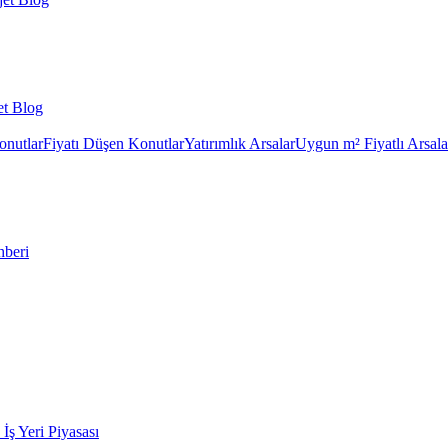
et Blog
onutlar
Fiyatı Düşen Konutlar
Yatırımlık Arsalar
Uygun m² Fiyatlı Arsala
hberi
k İş Yeri Piyasası