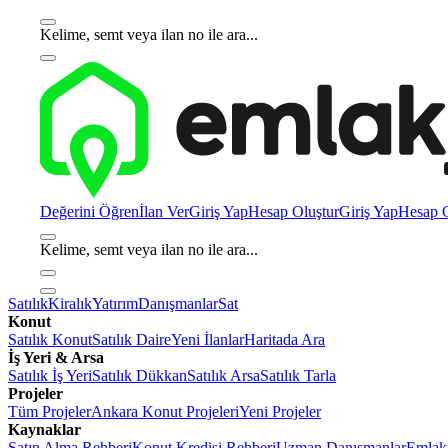
Kelime, semt veya ilan no ile ara...
Değerini Öğren
İlan Ver
Giriş Yap
Hesap Oluştur
Giriş Yap
Hesap O
Kelime, semt veya ilan no ile ara...
Satılık
Kiralık
Yatırım
Danışmanlar
Sat
Konut
Satılık Konut
Satılık Daire
Yeni İlanlar
Haritada Ara
İş Yeri & Arsa
Satılık İş Yeri
Satılık Dükkan
Satılık Arsa
Satılık Tarla
Projeler
Tüm Projeler
Ankara Konut Projeleri
Yeni Projeler
Kaynaklar
Satın Alma Rehberi
Konut Kredisi Rehberi
Uzman Danışmanlar
Emlakj