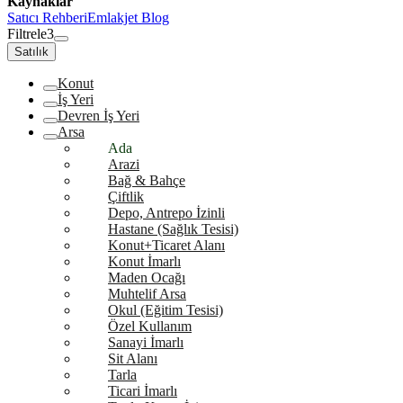
Kaynaklar
Satıcı Rehberi
Emlakjet Blog
Filtrele
3
Satılık
Konut
İş Yeri
Devren İş Yeri
Arsa
Ada
Arazi
Bağ & Bahçe
Çiftlik
Depo, Antrepo İzinli
Hastane (Sağlık Tesisi)
Konut+Ticaret Alanı
Konut İmarlı
Maden Ocağı
Muhtelif Arsa
Okul (Eğitim Tesisi)
Özel Kullanım
Sanayi İmarlı
Sit Alanı
Tarla
Ticari İmarlı