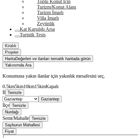
Toplu Konut İçin
Turizm/Konut Alanı
Turizm İmarlı
Villa İmarlı
Zeytinlik
Kat Karşılığı Arsa
Turistik Tesis
Kiralık
Projeler
Harita
Değerleri ve ilanları tematik haritada görün
Yakınımda Ara
Konumuna yakın ilanlar için yakınlık mesafesini seç.
0.5km
5km
10km
15km
Kapalı
İl
Temizle
Gaziantep
İlçe
Temizle
Nurdağı
Semt/Mahalle
Temizle
Sayburun Mahallesi
Fiyat