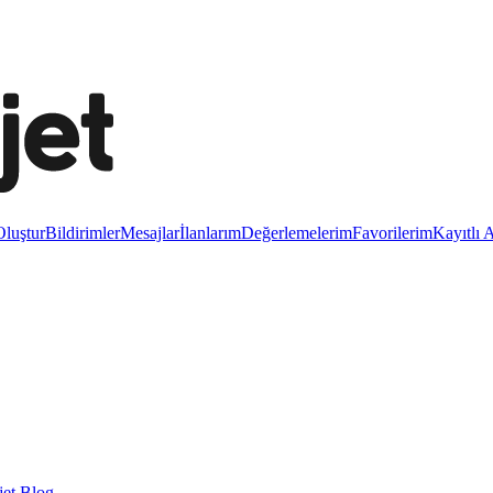
luştur
Bildirimler
Mesajlar
İlanlarım
Değerlemelerim
Favorilerim
Kayıtlı 
et Blog