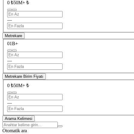
0 ₺
50M+ ₺
—
Metrekare
0
1B+
—
Metrekare Birim Fiyatı
0 ₺
50M+ ₺
—
Arama Kelimesi
Otomatik ara