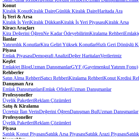
Konut
Kiralık Konut
Kiralık Daire
Günlük Kiralık Daire
Haritada Ara
İş Yeri & Arsa
Kiralık İş Yeri
Kiralık Dükkan
Kiralık İş Yeri Piyasası
Kiralık Arsa
Kiracı Araçları
Kira Değerini Öğren
Ne Kadar Ödeyebilirim
Kiralama Rehberi
Emlakj
İlanlar
Yatırımlık Konutlar
Kira Geliri Yüksek Konutlar
Hızlı Geri Dönüşlü K
Piyasa
Emlak Piyasası
Demografi Analizi
Değer Haritaları
Verilerimiz
Keşfet
Emlakjet Blog
Uzman Danışmanlar
GYF (Gayrimenkul Yatırım Fonu)
Rehberler
Satın Alma Rehberi
Satıcı Rehberi
Kiralama Rehberi
Konut Kredisi Re
Danışman Ara
Emlak Danışmanları
Emlak Ofisleri
Uzman Danışmanlar
Profesyoneller
Üyelik Paketleri
Reklam Çözümleri
Satış & Kiralama
Ücretsiz İlan Verin
Değerini Öğren
Danışman Bul
Uzman Danışmanlar
Profesyoneller
Üyelik Paketleri
Reklam Çözümleri
Piyasa
Satılık Konut Piyasası
Satılık Arsa Piyasası
Satılık Arazi Piyasası
Satılı