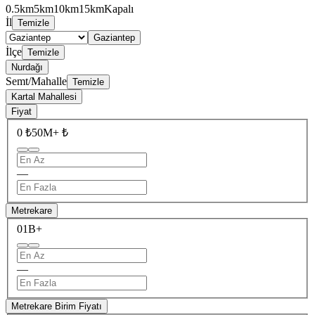
0.5km
5km
10km
15km
Kapalı
İl
Temizle
Gaziantep
İlçe
Temizle
Nurdağı
Semt/Mahalle
Temizle
Kartal Mahallesi
Fiyat
0 ₺
50M+ ₺
—
Metrekare
0
1B+
—
Metrekare Birim Fiyatı