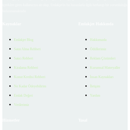
içerikleri giren kullanıcıya ait olup, Emlakjet'in bu hususlarla ilgili herhangi bir sorumluluğu
bulunmamaktadır.
Kaynaklar
Emlakjet Hakkında
Emlakjet Blog
Hakkımızda
Satın Alma Rehberi
Ödüllerimiz
Satıcı Rehberi
Reklam Çözümleri
Kiralama Rehberi
Kurumsal Materyaller
Konut Kredisi Rehberi
İnsan Kaynakları
Ne Kadar Ödeyebilirim
İletişim
Emlak Değeri
Yardım
Verilerimiz
Hizmetler
Yasal