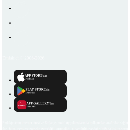
Emlakjet © 2006-2026
APP STORE
'dan
İNDİRİN
PLAY STORE
'dan
İNDİRİN
APP GALLERY
'den
İNDİRİN
Emlakjet.com internet sitesi ve Emlakjet mobil uygulamalarında kullanıcılar tarafından sağlana
ilan, bilgi, içerik ve görselin gerçekliği, orijinalliği, güvenilirliği ve doğruluğuna ilişkin soru