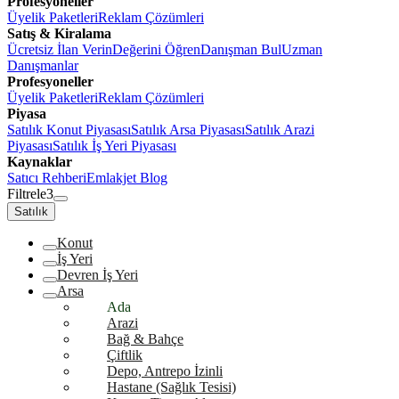
Profesyoneller
Üyelik Paketleri
Reklam Çözümleri
Satış & Kiralama
Ücretsiz İlan Verin
Değerini Öğren
Danışman Bul
Uzman
Danışmanlar
Profesyoneller
Üyelik Paketleri
Reklam Çözümleri
Piyasa
Satılık Konut Piyasası
Satılık Arsa Piyasası
Satılık Arazi
Piyasası
Satılık İş Yeri Piyasası
Kaynaklar
Satıcı Rehberi
Emlakjet Blog
Filtrele
3
Satılık
Konut
İş Yeri
Devren İş Yeri
Arsa
Ada
Arazi
Bağ & Bahçe
Çiftlik
Depo, Antrepo İzinli
Hastane (Sağlık Tesisi)