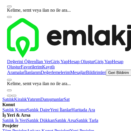
Kelime, semt veya ilan no ile ara...
Değerini Öğren
İlan Ver
Giriş Yap
Hesap Oluştur
Giriş Yap
Hesap
Oluştur
Favorilerim
Kayıtlı
Aramalar
İlanlarım
Değerlemelerim
Mesajlar
Bildirimler
Geri Bildirim
Kelime, semt veya ilan no ile ara...
Satılık
Kiralık
Yatırım
Danışmanlar
Sat
Konut
Satılık Konut
Satılık Daire
Yeni İlanlar
Haritada Ara
İş Yeri & Arsa
Satılık İş Yeri
Satılık Dükkan
Satılık Arsa
Satılık Tarla
Projeler
Tüm Projeler
Ankara Konut Projeleri
Yeni Projeler