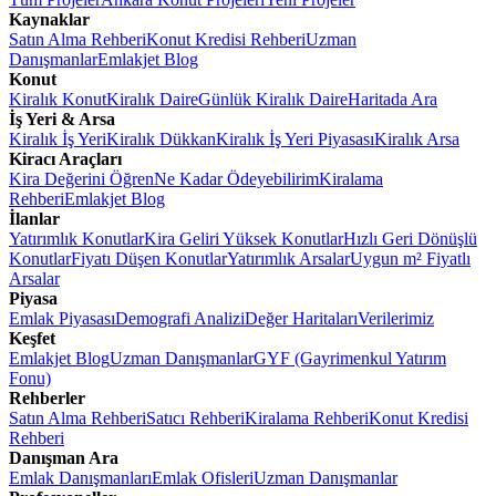
Kaynaklar
Satın Alma Rehberi
Konut Kredisi Rehberi
Uzman
Danışmanlar
Emlakjet Blog
Konut
Kiralık Konut
Kiralık Daire
Günlük Kiralık Daire
Haritada Ara
İş Yeri & Arsa
Kiralık İş Yeri
Kiralık Dükkan
Kiralık İş Yeri Piyasası
Kiralık Arsa
Kiracı Araçları
Kira Değerini Öğren
Ne Kadar Ödeyebilirim
Kiralama
Rehberi
Emlakjet Blog
İlanlar
Yatırımlık Konutlar
Kira Geliri Yüksek Konutlar
Hızlı Geri Dönüşlü
Konutlar
Fiyatı Düşen Konutlar
Yatırımlık Arsalar
Uygun m² Fiyatlı
Arsalar
Piyasa
Emlak Piyasası
Demografi Analizi
Değer Haritaları
Verilerimiz
Keşfet
Emlakjet Blog
Uzman Danışmanlar
GYF (Gayrimenkul Yatırım
Fonu)
Rehberler
Satın Alma Rehberi
Satıcı Rehberi
Kiralama Rehberi
Konut Kredisi
Rehberi
Danışman Ara
Emlak Danışmanları
Emlak Ofisleri
Uzman Danışmanlar