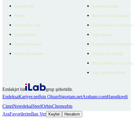
Danışman Bul
Kullanım Koşulları
Projeler
Bireysel Üyelik Sözleşmesi
Ücretsiz İlan Verin
Çerez Politikası ve Aydınlat
Üyelik Paketleri
Çerez Ayarları
EmlakZeka Asistan
Kullanıcı Veri Gizliliği Bildi
Uzman Danışmanlar
Ziyaretçi Veri Gizliliği
Müşteri Yetkilisi Veri Gizlili
Aday Aydınlatma Metni
Emlakjet bir
grup şirketidir.
Endeksa
Kariyer.net
İşin Olsun
Sigortam.net
Arabam.com
Hangikredi
Cimri
Neredekal
SteelOrbis
Chemorbis
Ara
Favorilerim
İlan Ver
Keşfet
Hesabım