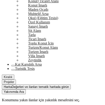
Konut+Ticaret Alanı
Konut İmarlı
Maden Ocağı
Muhtelif Arsa
Okul (Eğitim Tesisi)
Özel Kullanım
Sanayi İmarlı
Sit Alanı
Tarla
Ticari İmarlı
Toplu Konut İçin
Turizm/Konut Alanı
Turizm İmarlı
Villa İmarlı
Zeytinlik
Kat Karşılığı Arsa
Turistik Tesis
Kiralık
Projeler
Harita
Değerleri ve ilanları tematik haritada görün
Yakınımda Ara
Konumuna yakın ilanlar için yakınlık mesafesini seç.