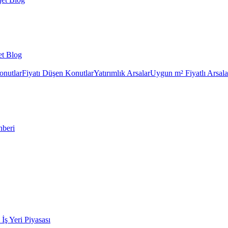
et Blog
onutlar
Fiyatı Düşen Konutlar
Yatırımlık Arsalar
Uygun m² Fiyatlı Arsala
hberi
k İş Yeri Piyasası