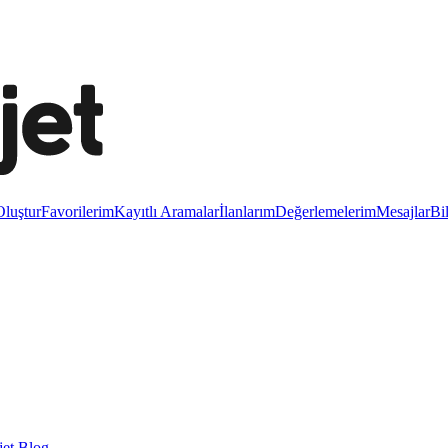
luştur
Favorilerim
Kayıtlı Aramalar
İlanlarım
Değerlemelerim
Mesajlar
Bi
et Blog