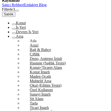
Kaynaklar
Satıcı Rehberi
Emlakjet Blog
Filtrele
3
Satılık
Konut
İş Yeri
Devren İş Yeri
Arsa
Ada
Arazi
Bağ & Bahçe
Çiftlik
Depo, Antrepo İzinli
Hastane (Sağlık Tesisi)
Konut+Ticaret Alanı
Konut İmarlı
Maden Ocağı
Muhtelif Arsa
Okul (Eğitim Tesisi)
Özel Kullanım
Sanayi İmarlı
Sit Alanı
Tarla
Ticari İmarlı