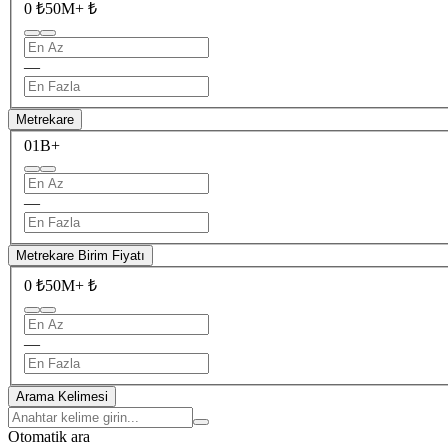
0 ₺
50M+ ₺
—
Metrekare
0
1B+
—
Metrekare Birim Fiyatı
0 ₺
50M+ ₺
—
Arama Kelimesi
Otomatik ara