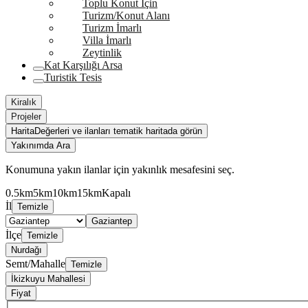
Toplu Konut İçin
Turizm/Konut Alanı
Turizm İmarlı
Villa İmarlı
Zeytinlik
Kat Karşılığı Arsa
Turistik Tesis
Kiralık
Projeler
Harita
Değerleri ve ilanları tematik haritada görün
Yakınımda Ara
Konumuna yakın ilanlar için yakınlık mesafesini seç.
0.5km
5km
10km
15km
Kapalı
İl
Temizle
Gaziantep
İlçe
Temizle
Nurdağı
Semt/Mahalle
Temizle
İkizkuyu Mahallesi
Fiyat