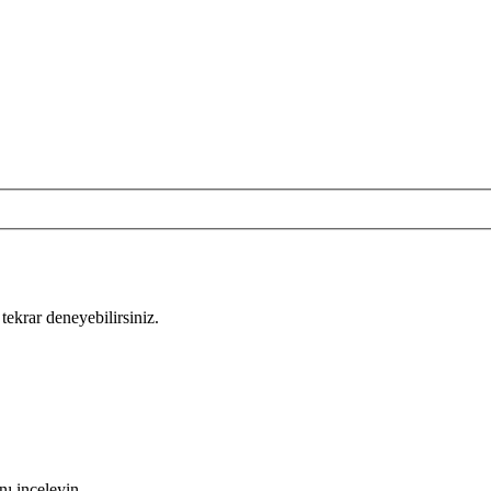
tekrar deneyebilirsiniz.
nı inceleyin