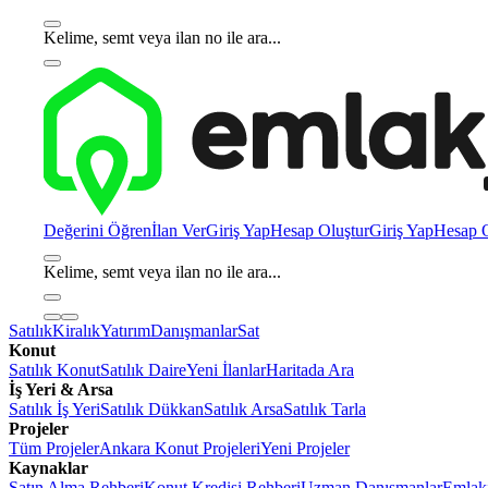
Kelime, semt veya ilan no ile ara...
Değerini Öğren
İlan Ver
Giriş Yap
Hesap Oluştur
Giriş Yap
Hesap O
Kelime, semt veya ilan no ile ara...
Satılık
Kiralık
Yatırım
Danışmanlar
Sat
Konut
Satılık Konut
Satılık Daire
Yeni İlanlar
Haritada Ara
İş Yeri & Arsa
Satılık İş Yeri
Satılık Dükkan
Satılık Arsa
Satılık Tarla
Projeler
Tüm Projeler
Ankara Konut Projeleri
Yeni Projeler
Kaynaklar
Satın Alma Rehberi
Konut Kredisi Rehberi
Uzman Danışmanlar
Emlakj