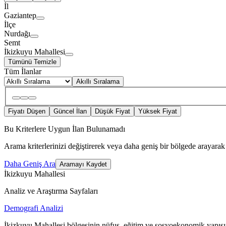
İl
Gaziantep
İlçe
Nurdağı
Semt
İkizkuyu Mahallesi
Tümünü Temizle
Tüm İlanlar
Akıllı Sıralama
Fiyatı Düşen
Güncel İlan
Düşük Fiyat
Yüksek Fiyat
Bu Kriterlere Uygun İlan Bulunamadı
Arama kriterlerinizi değiştirerek veya daha geniş bir bölgede arayarak 
Daha Geniş Ara
Aramayı Kaydet
İkizkuyu Mahallesi
Analiz ve Araştırma Sayfaları
Demografi Analizi
İkizkuyu Mahallesi bölgesinin nüfus, eğitim ve sosyoekonomik yapısı