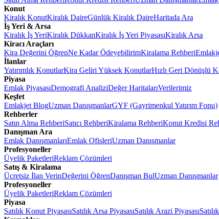
Konut
Kiralık Konut
Kiralık Daire
Günlük Kiralık Daire
Haritada Ara
İş Yeri & Arsa
Kiralık İş Yeri
Kiralık Dükkan
Kiralık İş Yeri Piyasası
Kiralık Arsa
Kiracı Araçları
Kira Değerini Öğren
Ne Kadar Ödeyebilirim
Kiralama Rehberi
Emlakj
İlanlar
Yatırımlık Konutlar
Kira Geliri Yüksek Konutlar
Hızlı Geri Dönüşlü K
Piyasa
Emlak Piyasası
Demografi Analizi
Değer Haritaları
Verilerimiz
Keşfet
Emlakjet Blog
Uzman Danışmanlar
GYF (Gayrimenkul Yatırım Fonu)
Rehberler
Satın Alma Rehberi
Satıcı Rehberi
Kiralama Rehberi
Konut Kredisi Re
Danışman Ara
Emlak Danışmanları
Emlak Ofisleri
Uzman Danışmanlar
Profesyoneller
Üyelik Paketleri
Reklam Çözümleri
Satış & Kiralama
Ücretsiz İlan Verin
Değerini Öğren
Danışman Bul
Uzman Danışmanlar
Profesyoneller
Üyelik Paketleri
Reklam Çözümleri
Piyasa
Satılık Konut Piyasası
Satılık Arsa Piyasası
Satılık Arazi Piyasası
Satılı