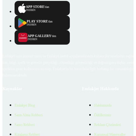
APP STORE
'dan
İNDİRİN
PLAY STORE
'dan
İNDİRİN
APP GALLERY
'den
İNDİRİN
Emlakjet.com internet sitesi ve Emlakjet mobil uygulamalarında kullanıcılar tarafından sağlana
ilan, bilgi, içerik ve görselin gerçekliği, orijinalliği, güvenilirliği ve doğruluğuna ilişkin soru
içerikleri giren kullanıcıya ait olup, Emlakjet'in bu hususlarla ilgili herhangi bir sorumluluğu
bulunmamaktadır.
Kaynaklar
Emlakjet Hakkında
Emlakjet Blog
Hakkımızda
Satın Alma Rehberi
Ödüllerimiz
Satıcı Rehberi
Reklam Çözümleri
Kiralama Rehberi
Kurumsal Materyaller