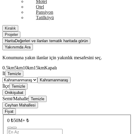
Motel
Otel
Pansiyon
Tatilköyü
Kiralık
Projeler
Harita
Değerleri ve ilanları tematik haritada görün
Yakınımda Ara
Konumuna yakın ilanlar için yakınlık mesafesini seç.
0.5km
5km
10km
15km
Kapalı
İl
Temizle
Kahramanmaraş
İlçe
Temizle
Onikişubat
Semt/Mahalle
Temizle
Ceyhan Mahallesi
Fiyat
0 ₺
50M+ ₺