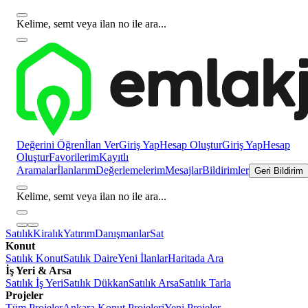
Kelime, semt veya ilan no ile ara...
Değerini Öğren
İlan Ver
Giriş Yap
Hesap Oluştur
Giriş Yap
Hesap
Oluştur
Favorilerim
Kayıtlı
Aramalar
İlanlarım
Değerlemelerim
Mesajlar
Bildirimler
Geri Bildirim
Kelime, semt veya ilan no ile ara...
Satılık
Kiralık
Yatırım
Danışmanlar
Sat
Konut
Satılık Konut
Satılık Daire
Yeni İlanlar
Haritada Ara
İş Yeri & Arsa
Satılık İş Yeri
Satılık Dükkan
Satılık Arsa
Satılık Tarla
Projeler
Tüm Projeler
Ankara Konut Projeleri
Yeni Projeler