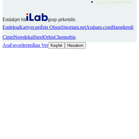
Aday Aydınlatma Metni
Emlakjet bir
grup şirketidir.
Endeksa
Kariyer.net
İşin Olsun
Sigortam.net
Arabam.com
Hangikredi
Cimri
Neredekal
SteelOrbis
Chemorbis
Ara
Favorilerim
İlan Ver
Keşfet
Hesabım