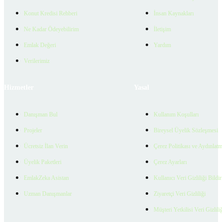
Konut Kredisi Rehberi
İnsan Kaynakları
Ne Kadar Ödeyebilirim
İletişim
Emlak Değeri
Yardım
Verilerimiz
Hizmetler
Yasal
Danışman Bul
Kullanım Koşulları
Projeler
Bireysel Üyelik Sözleşmesi
Ücretsiz İlan Verin
Çerez Politikası ve Aydınlat
Üyelik Paketleri
Çerez Ayarları
EmlakZeka Asistan
Kullanıcı Veri Gizliliği Bildi
Uzman Danışmanlar
Ziyaretçi Veri Gizliliği
Müşteri Yetkilisi Veri Gizlili