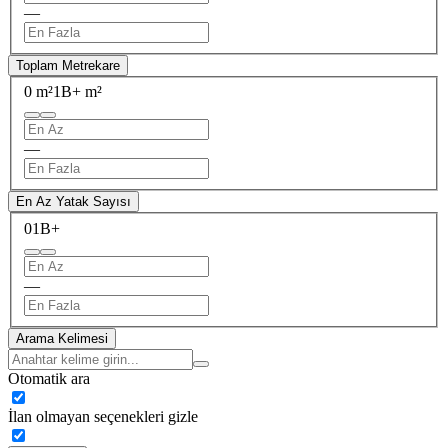
—
Toplam Metrekare
0 m²
1B+ m²
—
En Az Yatak Sayısı
0
1B+
—
Arama Kelimesi
Otomatik ara
İlan olmayan seçenekleri gizle