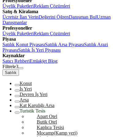
Profesyoneller
Üyelik Paketleri
Reklam Çözümleri
Satış & Kiralama
Ücretsiz İlan Verin
Değerini Öğren
Danışman Bul
Uzman
Danışmanlar
Profesyoneller
Üyelik Paketleri
Reklam Çözümleri
Piyasa
Satılık Konut Piyasası
Satılık Arsa Piyasası
Satılık Arazi
Piyasası
Satılık İş Yeri Piyasası
Kaynaklar
Satıcı Rehberi
Emlakjet Blog
Filtrele
3
Satılık
Konut
İş Yeri
Devren İş Yeri
Arsa
Kat Karşılığı Arsa
Turistik Tesis
Apart Otel
Butik Otel
Kaplıca Tesisi
Mocamp(Kamp yeri)