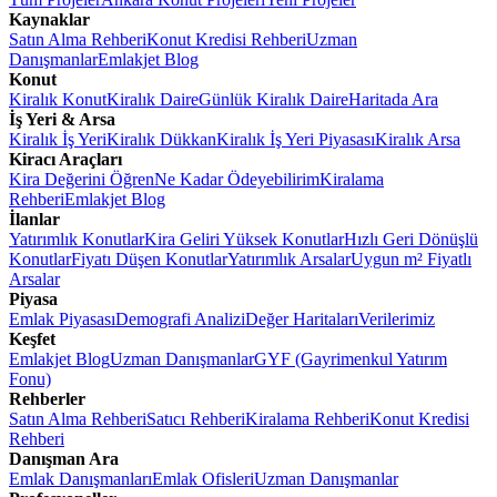
Kaynaklar
Satın Alma Rehberi
Konut Kredisi Rehberi
Uzman
Danışmanlar
Emlakjet Blog
Konut
Kiralık Konut
Kiralık Daire
Günlük Kiralık Daire
Haritada Ara
İş Yeri & Arsa
Kiralık İş Yeri
Kiralık Dükkan
Kiralık İş Yeri Piyasası
Kiralık Arsa
Kiracı Araçları
Kira Değerini Öğren
Ne Kadar Ödeyebilirim
Kiralama
Rehberi
Emlakjet Blog
İlanlar
Yatırımlık Konutlar
Kira Geliri Yüksek Konutlar
Hızlı Geri Dönüşlü
Konutlar
Fiyatı Düşen Konutlar
Yatırımlık Arsalar
Uygun m² Fiyatlı
Arsalar
Piyasa
Emlak Piyasası
Demografi Analizi
Değer Haritaları
Verilerimiz
Keşfet
Emlakjet Blog
Uzman Danışmanlar
GYF (Gayrimenkul Yatırım
Fonu)
Rehberler
Satın Alma Rehberi
Satıcı Rehberi
Kiralama Rehberi
Konut Kredisi
Rehberi
Danışman Ara
Emlak Danışmanları
Emlak Ofisleri
Uzman Danışmanlar