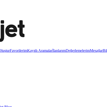
luştur
Favorilerim
Kayıtlı Aramalar
İlanlarım
Değerlemelerim
Mesajlar
Bi
et Blog