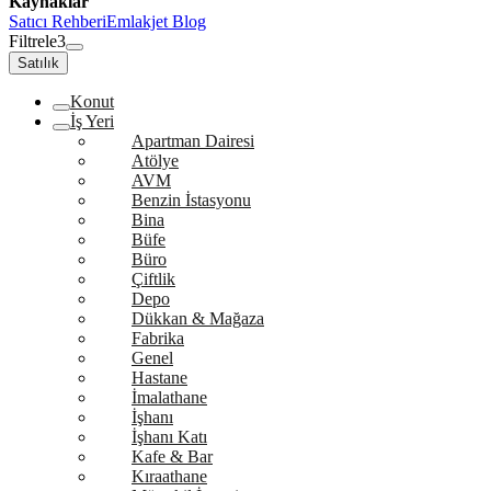
Kaynaklar
Satıcı Rehberi
Emlakjet Blog
Filtrele
3
Satılık
Konut
İş Yeri
Apartman Dairesi
Atölye
AVM
Benzin İstasyonu
Bina
Büfe
Büro
Çiftlik
Depo
Dükkan & Mağaza
Fabrika
Genel
Hastane
İmalathane
İşhanı
İşhanı Katı
Kafe & Bar
Kıraathane