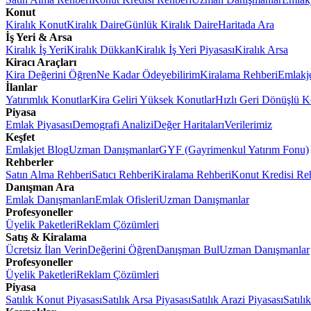
Konut
Kiralık Konut
Kiralık Daire
Günlük Kiralık Daire
Haritada Ara
İş Yeri & Arsa
Kiralık İş Yeri
Kiralık Dükkan
Kiralık İş Yeri Piyasası
Kiralık Arsa
Kiracı Araçları
Kira Değerini Öğren
Ne Kadar Ödeyebilirim
Kiralama Rehberi
Emlakj
İlanlar
Yatırımlık Konutlar
Kira Geliri Yüksek Konutlar
Hızlı Geri Dönüşlü K
Piyasa
Emlak Piyasası
Demografi Analizi
Değer Haritaları
Verilerimiz
Keşfet
Emlakjet Blog
Uzman Danışmanlar
GYF (Gayrimenkul Yatırım Fonu)
Rehberler
Satın Alma Rehberi
Satıcı Rehberi
Kiralama Rehberi
Konut Kredisi Re
Danışman Ara
Emlak Danışmanları
Emlak Ofisleri
Uzman Danışmanlar
Profesyoneller
Üyelik Paketleri
Reklam Çözümleri
Satış & Kiralama
Ücretsiz İlan Verin
Değerini Öğren
Danışman Bul
Uzman Danışmanlar
Profesyoneller
Üyelik Paketleri
Reklam Çözümleri
Piyasa
Satılık Konut Piyasası
Satılık Arsa Piyasası
Satılık Arazi Piyasası
Satılı