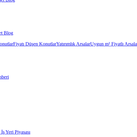
et Blog
onutlar
Fiyatı Düşen Konutlar
Yatırımlık Arsalar
Uygun m² Fiyatlı Arsala
hberi
k İş Yeri Piyasası