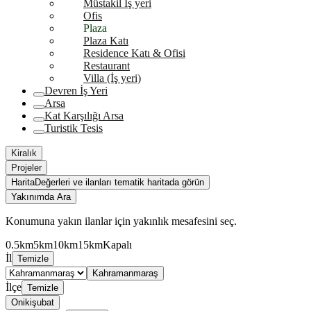
Müstakil İş yeri
Ofis
Plaza
Plaza Katı
Residence Katı & Ofisi
Restaurant
Villa (İş yeri)
Devren İş Yeri
Arsa
Kat Karşılığı Arsa
Turistik Tesis
Kiralık
Projeler
Harita
Değerleri ve ilanları tematik haritada görün
Yakınımda Ara
Konumuna yakın ilanlar için yakınlık mesafesini seç.
0.5km
5km
10km
15km
Kapalı
İl
Temizle
Kahramanmaraş
İlçe
Temizle
Onikişubat