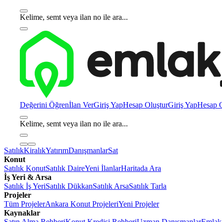
Kelime, semt veya ilan no ile ara...
Değerini Öğren
İlan Ver
Giriş Yap
Hesap Oluştur
Giriş Yap
Hesap O
Kelime, semt veya ilan no ile ara...
Satılık
Kiralık
Yatırım
Danışmanlar
Sat
Konut
Satılık Konut
Satılık Daire
Yeni İlanlar
Haritada Ara
İş Yeri & Arsa
Satılık İş Yeri
Satılık Dükkan
Satılık Arsa
Satılık Tarla
Projeler
Tüm Projeler
Ankara Konut Projeleri
Yeni Projeler
Kaynaklar
Satın Alma Rehberi
Konut Kredisi Rehberi
Uzman Danışmanlar
Emlakj