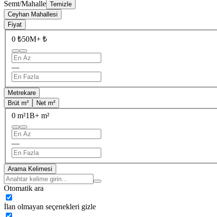
Semt/Mahalle
Temizle
Ceyhan Mahallesi
Fiyat
0 ₺
50M+ ₺
—
Metrekare
Brüt m²
Net m²
0 m²
1B+ m²
—
Arama Kelimesi
Otomatik ara
İlan olmayan seçenekleri gizle