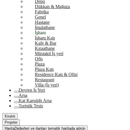
Depo
Dükkan & Mağaza
Fabrika
Genel
Hastane
İmalathane
İşhanı
İşhanı Katı
Kafe & Bar
Kıraathane
Müstakil İş yeri
Ofis
Plaza
Plaza Katı
Residence Katı & Ofisi
Restaurant
Villa (İş yeri)
Devren İş Yeri
Arsa
Kat Karşılığı Arsa
Turistik Tesis
Kiralık
Projeler
Harita
Değerleri ve ilanları tematik haritada görün