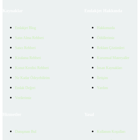
Kaynaklar
Emlakjet Hakkında
Emlakjet Blog
Hakkımızda
Satın Alma Rehberi
Ödüllerimiz
Satıcı Rehberi
Reklam Çözümleri
Kiralama Rehberi
Kurumsal Materyaller
Konut Kredisi Rehberi
İnsan Kaynakları
Ne Kadar Ödeyebilirim
İletişim
Emlak Değeri
Yardım
Verilerimiz
Hizmetler
Yasal
Danışman Bul
Kullanım Koşulları