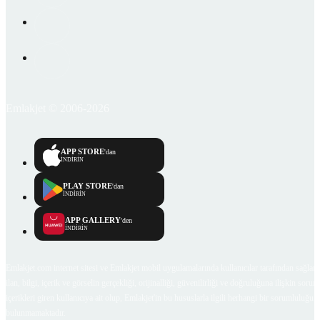
Emlakjet © 2006-2026
APP STORE
'dan
İNDİRİN
PLAY STORE
'dan
İNDİRİN
APP GALLERY
'den
İNDİRİN
Emlakjet.com internet sitesi ve Emlakjet mobil uygulamalarında kullanıcılar tarafından sağlana
ilan, bilgi, içerik ve görselin gerçekliği, orijinalliği, güvenilirliği ve doğruluğuna ilişkin soru
içerikleri giren kullanıcıya ait olup, Emlakjet'in bu hususlarla ilgili herhangi bir sorumluluğu
bulunmamaktadır.