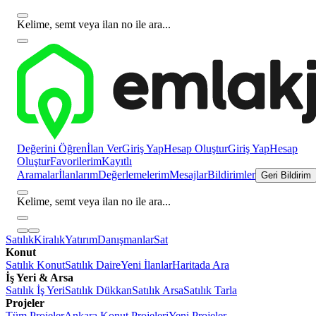
Kelime, semt veya ilan no ile ara...
Değerini Öğren
İlan Ver
Giriş Yap
Hesap Oluştur
Giriş Yap
Hesap
Oluştur
Favorilerim
Kayıtlı
Aramalar
İlanlarım
Değerlemelerim
Mesajlar
Bildirimler
Geri Bildirim
Kelime, semt veya ilan no ile ara...
Satılık
Kiralık
Yatırım
Danışmanlar
Sat
Konut
Satılık Konut
Satılık Daire
Yeni İlanlar
Haritada Ara
İş Yeri & Arsa
Satılık İş Yeri
Satılık Dükkan
Satılık Arsa
Satılık Tarla
Projeler
Tüm Projeler
Ankara Konut Projeleri
Yeni Projeler