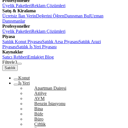
Profesyoneller
Üyelik Paketleri
Reklam Çözümleri
Satış & Kiralama
Ücretsiz İlan Verin
Değerini Öğren
Danışman Bul
Uzman
Danışmanlar
Profesyoneller
Üyelik Paketleri
Reklam Çözümleri
Piyasa
Satılık Konut Piyasası
Satılık Arsa Piyasası
Satılık Arazi
Piyasası
Satılık İş Yeri Piyasası
Kaynaklar
Satıcı Rehberi
Emlakjet Blog
Filtrele
3
Satılık
Konut
İş Yeri
Apartman Dairesi
Atölye
AVM
Benzin İstasyonu
Bina
Büfe
Büro
Çiftlik