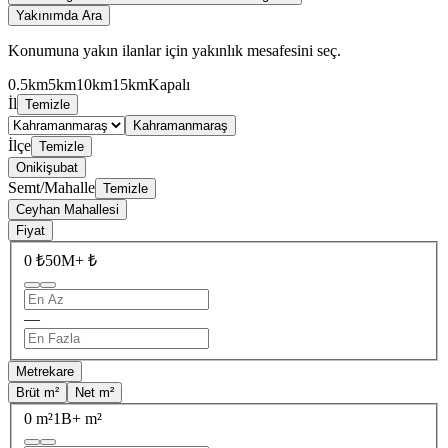
Yakınımda Ara
Konumuna yakın ilanlar için yakınlık mesafesini seç.
0.5km
5km
10km
15km
Kapalı
İl
Temizle
Kahramanmaraş
İlçe
Temizle
Onikişubat
Semt/Mahalle
Temizle
Ceyhan Mahallesi
Fiyat
0 ₺
50M+ ₺
—
Metrekare
Brüt m²
Net m²
0 m²
1B+ m²