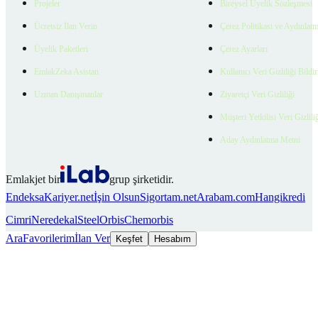
Projeler
Bireysel Üyelik Sözleşmesi
Ücretsiz İlan Verin
Çerez Politikası ve Aydınlat
Üyelik Paketleri
Çerez Ayarları
EmlakZeka Asistan
Kullanıcı Veri Gizliliği Bildi
Uzman Danışmanlar
Ziyaretçi Veri Gizliliği
Müşteri Yetkilisi Veri Gizlili
Aday Aydınlatma Metni
Emlakjet bir
grup şirketidir.
Endeksa
Kariyer.net
İşin Olsun
Sigortam.net
Arabam.com
Hangikredi
Cimri
Neredekal
SteelOrbis
Chemorbis
Ara
Favorilerim
İlan Ver
Keşfet
Hesabım