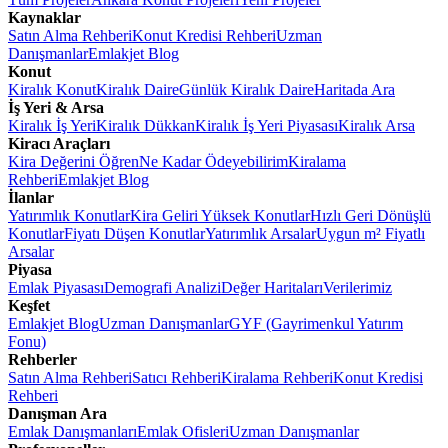
Kaynaklar
Satın Alma Rehberi
Konut Kredisi Rehberi
Uzman
Danışmanlar
Emlakjet Blog
Konut
Kiralık Konut
Kiralık Daire
Günlük Kiralık Daire
Haritada Ara
İş Yeri & Arsa
Kiralık İş Yeri
Kiralık Dükkan
Kiralık İş Yeri Piyasası
Kiralık Arsa
Kiracı Araçları
Kira Değerini Öğren
Ne Kadar Ödeyebilirim
Kiralama
Rehberi
Emlakjet Blog
İlanlar
Yatırımlık Konutlar
Kira Geliri Yüksek Konutlar
Hızlı Geri Dönüşlü
Konutlar
Fiyatı Düşen Konutlar
Yatırımlık Arsalar
Uygun m² Fiyatlı
Arsalar
Piyasa
Emlak Piyasası
Demografi Analizi
Değer Haritaları
Verilerimiz
Keşfet
Emlakjet Blog
Uzman Danışmanlar
GYF (Gayrimenkul Yatırım
Fonu)
Rehberler
Satın Alma Rehberi
Satıcı Rehberi
Kiralama Rehberi
Konut Kredisi
Rehberi
Danışman Ara
Emlak Danışmanları
Emlak Ofisleri
Uzman Danışmanlar