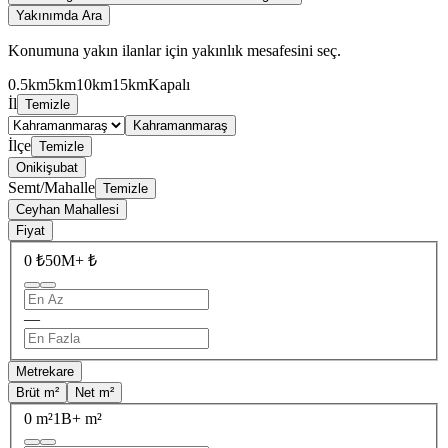
Yakınımda Ara
Konumuna yakın ilanlar için yakınlık mesafesini seç.
0.5km
5km
10km
15km
Kapalı
İl
Temizle
Kahramanmaraş
İlçe
Temizle
Onikişubat
Semt/Mahalle
Temizle
Ceyhan Mahallesi
Fiyat
0 ₺
50M+ ₺
—
Metrekare
Brüt m²
Net m²
0 m²
1B+ m²