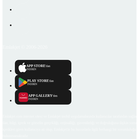
Emlakjet © 2006-2026
APP STORE
'dan
İNDİRİN
PLAY STORE
'dan
İNDİRİN
APP GALLERY
'den
İNDİRİN
Emlakjet.com internet sitesi ve Emlakjet mobil uygulamalarında kullanıcılar tarafından sağlana
ilan, bilgi, içerik ve görselin gerçekliği, orijinalliği, güvenilirliği ve doğruluğuna ilişkin soru
içerikleri giren kullanıcıya ait olup, Emlakjet'in bu hususlarla ilgili herhangi bir sorumluluğu
bulunmamaktadır.