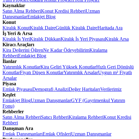
Kaynaklar
Satın Alma Rehberi
Konut Kredisi Rehberi
Uzman
Danışmanlar
Emlakjet Blog
Konut
Kiralık Konut
Kiralık Daire
Günlük Kiralık Daire
Haritada Ara
İş Yeri & Arsa
Kiralık İş Yeri
Kiralık Dükkan
Kiralık İş Yeri Piyasası
Kiralık Arsa
Kiracı Araçları
Kira Değerini Öğren
Ne Kadar Ödeyebilirim
Kiralama
Rehberi
Emlakjet Blog
İlanlar
Yatırımlık Konutlar
Kira Geliri Yüksek Konutlar
Hızlı Geri Dönüşlü
Konutlar
Fiyatı Düşen Konutlar
Yatırımlık Arsalar
Uygun m² Fiyatlı
Arsalar
Piyasa
Emlak Piyasası
Demografi Analizi
Değer Haritaları
Verilerimiz
Keşfet
Emlakjet Blog
Uzman Danışmanlar
GYF (Gayrimenkul Yatırım
Fonu)
Rehberler
Satın Alma Rehberi
Satıcı Rehberi
Kiralama Rehberi
Konut Kredisi
Rehberi
Danışman Ara
Emlak Danışmanları
Emlak Ofisleri
Uzman Danışmanlar