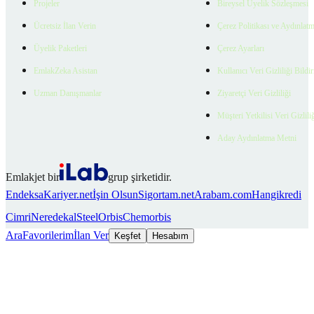
Projeler
Bireysel Üyelik Sözleşmesi
Ücretsiz İlan Verin
Çerez Politikası ve Aydınlat
Üyelik Paketleri
Çerez Ayarları
EmlakZeka Asistan
Kullanıcı Veri Gizliliği Bildi
Uzman Danışmanlar
Ziyaretçi Veri Gizliliği
Müşteri Yetkilisi Veri Gizlili
Aday Aydınlatma Metni
Emlakjet bir
grup şirketidir.
Endeksa
Kariyer.net
İşin Olsun
Sigortam.net
Arabam.com
Hangikredi
Cimri
Neredekal
SteelOrbis
Chemorbis
Ara
Favorilerim
İlan Ver
Keşfet
Hesabım