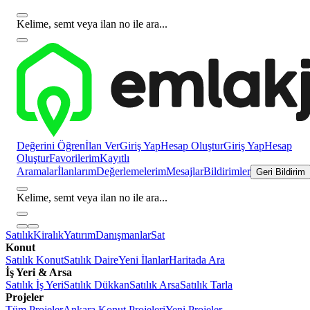
Kelime, semt veya ilan no ile ara...
Değerini Öğren
İlan Ver
Giriş Yap
Hesap Oluştur
Giriş Yap
Hesap
Oluştur
Favorilerim
Kayıtlı
Aramalar
İlanlarım
Değerlemelerim
Mesajlar
Bildirimler
Geri Bildirim
Kelime, semt veya ilan no ile ara...
Satılık
Kiralık
Yatırım
Danışmanlar
Sat
Konut
Satılık Konut
Satılık Daire
Yeni İlanlar
Haritada Ara
İş Yeri & Arsa
Satılık İş Yeri
Satılık Dükkan
Satılık Arsa
Satılık Tarla
Projeler
Tüm Projeler
Ankara Konut Projeleri
Yeni Projeler