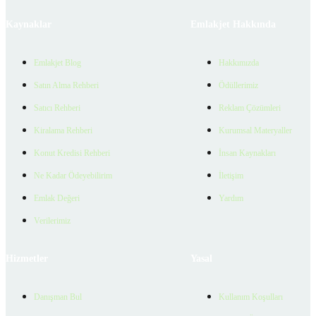
Kaynaklar
Emlakjet Hakkında
Emlakjet Blog
Hakkımızda
Satın Alma Rehberi
Ödüllerimiz
Satıcı Rehberi
Reklam Çözümleri
Kiralama Rehberi
Kurumsal Materyaller
Konut Kredisi Rehberi
İnsan Kaynakları
Ne Kadar Ödeyebilirim
İletişim
Emlak Değeri
Yardım
Verilerimiz
Hizmetler
Yasal
Danışman Bul
Kullanım Koşulları