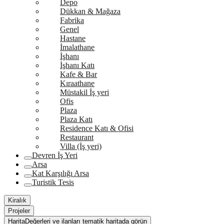
Depo
Dükkan & Mağaza
Fabrika
Genel
Hastane
İmalathane
İşhanı
İşhanı Katı
Kafe & Bar
Kıraathane
Müstakil İş yeri
Ofis
Plaza
Plaza Katı
Residence Katı & Ofisi
Restaurant
Villa (İş yeri)
Devren İş Yeri
Arsa
Kat Karşılığı Arsa
Turistik Tesis
Kiralık
Projeler
Harita
Değerleri ve ilanları tematik haritada görün