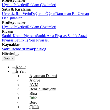
Profesyoneller
Üyelik Paketleri
Reklam Çözümleri
Satış & Kiralama
Ücretsiz İlan Verin
Değerini Öğren
Danışman Bul
Uzman
Danışmanlar
Profesyoneller
Üyelik Paketleri
Reklam Çözümleri
Piyasa
Satılık Konut Piyasası
Satılık Arsa Piyasası
Satılık Arazi
Piyasası
Satılık İş Yeri Piyasası
Kaynaklar
Satıcı Rehberi
Emlakjet Blog
Filtrele
3
Satılık
Konut
İş Yeri
Apartman Dairesi
Atölye
AVM
Benzin İstasyonu
Bina
Büfe
Büro
Çiftlik