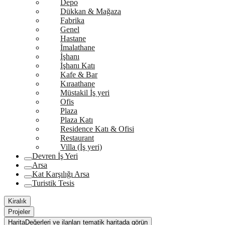
Depo
Dükkan & Mağaza
Fabrika
Genel
Hastane
İmalathane
İşhanı
İşhanı Katı
Kafe & Bar
Kıraathane
Müstakil İş yeri
Ofis
Plaza
Plaza Katı
Residence Katı & Ofisi
Restaurant
Villa (İş yeri)
Devren İş Yeri
Arsa
Kat Karşılığı Arsa
Turistik Tesis
Kiralık
Projeler
Harita
Değerleri ve ilanları tematik haritada görün