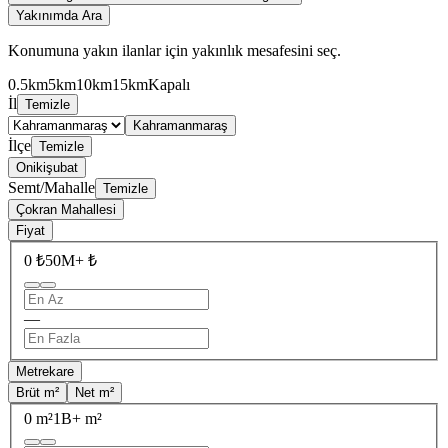
Yakınımda Ara
Konumuna yakın ilanlar için yakınlık mesafesini seç.
0.5km
5km
10km
15km
Kapalı
İl
Temizle
Kahramanmaraş
İlçe
Temizle
Onikişubat
Semt/Mahalle
Temizle
Çokran Mahallesi
Fiyat
0 ₺
50M+ ₺
—
Metrekare
Brüt m²
Net m²
0 m²
1B+ m²