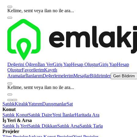
Kelime, semt veya ilan no ile ara...
Değerini Öğren
İlan Ver
Giriş Yap
Hesap Oluştur
Giriş Yap
Hesap
Oluştur
Favorilerim
Kayıtlı
Aramalar
İlanlarım
Değerlemelerim
Mesajlar
Bildirimler
Geri Bildirim
Kelime, semt veya ilan no ile ara...
Satılık
Kiralık
Yatırım
Danışmanlar
Sat
Konut
Satılık Konut
Satılık Daire
Yeni İlanlar
Haritada Ara
İş Yeri & Arsa
Satılık İş Yeri
Satılık Dükkan
Satılık Arsa
Satılık Tarla
Projeler
Tüm Projeler
Ankara Konut Projeleri
Yeni Projeler