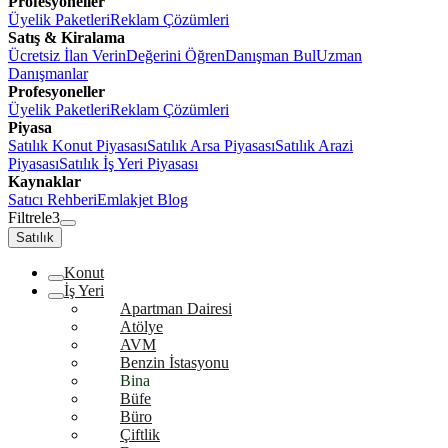
Profesyoneller
Üyelik Paketleri
Reklam Çözümleri
Satış & Kiralama
Ücretsiz İlan Verin
Değerini Öğren
Danışman Bul
Uzman
Danışmanlar
Profesyoneller
Üyelik Paketleri
Reklam Çözümleri
Piyasa
Satılık Konut Piyasası
Satılık Arsa Piyasası
Satılık Arazi
Piyasası
Satılık İş Yeri Piyasası
Kaynaklar
Satıcı Rehberi
Emlakjet Blog
Filtrele
3
Satılık
Konut
İş Yeri
Apartman Dairesi
Atölye
AVM
Benzin İstasyonu
Bina
Büfe
Büro
Çiftlik