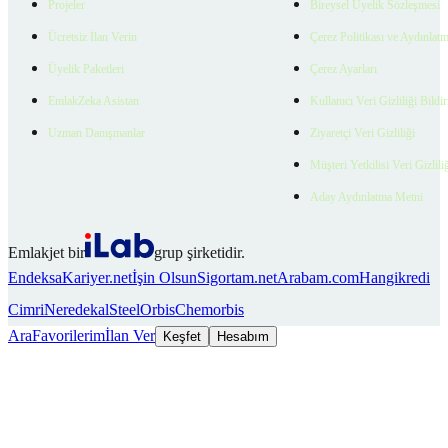
Projeler
Bireysel Üyelik Sözleşmesi
Ücretsiz İlan Verin
Çerez Politikası ve Aydınlat
Üyelik Paketleri
Çerez Ayarları
EmlakZeka Asistan
Kullanıcı Veri Gizliliği Bildi
Uzman Danışmanlar
Ziyaretçi Veri Gizliliği
Müşteri Yetkilisi Veri Gizlili
Aday Aydınlatma Metni
Emlakjet bir
grup şirketidir.
Endeksa
Kariyer.net
İşin Olsun
Sigortam.net
Arabam.com
Hangikredi
Cimri
Neredekal
SteelOrbis
Chemorbis
Ara
Favorilerim
İlan Ver
Keşfet
Hesabım