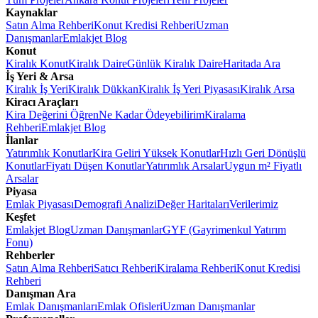
Kaynaklar
Satın Alma Rehberi
Konut Kredisi Rehberi
Uzman
Danışmanlar
Emlakjet Blog
Konut
Kiralık Konut
Kiralık Daire
Günlük Kiralık Daire
Haritada Ara
İş Yeri & Arsa
Kiralık İş Yeri
Kiralık Dükkan
Kiralık İş Yeri Piyasası
Kiralık Arsa
Kiracı Araçları
Kira Değerini Öğren
Ne Kadar Ödeyebilirim
Kiralama
Rehberi
Emlakjet Blog
İlanlar
Yatırımlık Konutlar
Kira Geliri Yüksek Konutlar
Hızlı Geri Dönüşlü
Konutlar
Fiyatı Düşen Konutlar
Yatırımlık Arsalar
Uygun m² Fiyatlı
Arsalar
Piyasa
Emlak Piyasası
Demografi Analizi
Değer Haritaları
Verilerimiz
Keşfet
Emlakjet Blog
Uzman Danışmanlar
GYF (Gayrimenkul Yatırım
Fonu)
Rehberler
Satın Alma Rehberi
Satıcı Rehberi
Kiralama Rehberi
Konut Kredisi
Rehberi
Danışman Ara
Emlak Danışmanları
Emlak Ofisleri
Uzman Danışmanlar