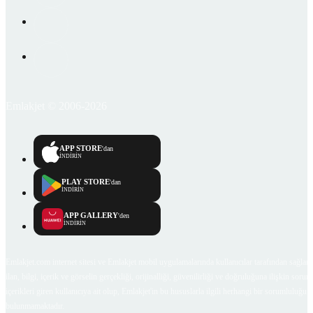
Emlakjet © 2006-2026
APP STORE
'dan
İNDİRİN
PLAY STORE
'dan
İNDİRİN
APP GALLERY
'den
İNDİRİN
Emlakjet.com internet sitesi ve Emlakjet mobil uygulamalarında kullanıcılar tarafından sağlana
ilan, bilgi, içerik ve görselin gerçekliği, orijinalliği, güvenilirliği ve doğruluğuna ilişkin soru
içerikleri giren kullanıcıya ait olup, Emlakjet'in bu hususlarla ilgili herhangi bir sorumluluğu
bulunmamaktadır.