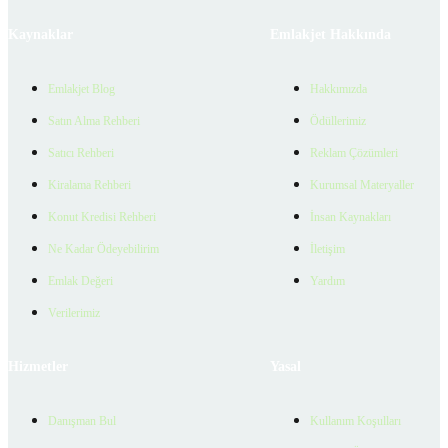
Kaynaklar
Emlakjet Hakkında
Emlakjet Blog
Hakkımızda
Satın Alma Rehberi
Ödüllerimiz
Satıcı Rehberi
Reklam Çözümleri
Kiralama Rehberi
Kurumsal Materyaller
Konut Kredisi Rehberi
İnsan Kaynakları
Ne Kadar Ödeyebilirim
İletişim
Emlak Değeri
Yardım
Verilerimiz
Hizmetler
Yasal
Danışman Bul
Kullanım Koşulları