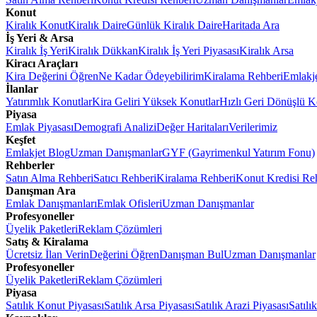
Konut
Kiralık Konut
Kiralık Daire
Günlük Kiralık Daire
Haritada Ara
İş Yeri & Arsa
Kiralık İş Yeri
Kiralık Dükkan
Kiralık İş Yeri Piyasası
Kiralık Arsa
Kiracı Araçları
Kira Değerini Öğren
Ne Kadar Ödeyebilirim
Kiralama Rehberi
Emlakj
İlanlar
Yatırımlık Konutlar
Kira Geliri Yüksek Konutlar
Hızlı Geri Dönüşlü K
Piyasa
Emlak Piyasası
Demografi Analizi
Değer Haritaları
Verilerimiz
Keşfet
Emlakjet Blog
Uzman Danışmanlar
GYF (Gayrimenkul Yatırım Fonu)
Rehberler
Satın Alma Rehberi
Satıcı Rehberi
Kiralama Rehberi
Konut Kredisi Re
Danışman Ara
Emlak Danışmanları
Emlak Ofisleri
Uzman Danışmanlar
Profesyoneller
Üyelik Paketleri
Reklam Çözümleri
Satış & Kiralama
Ücretsiz İlan Verin
Değerini Öğren
Danışman Bul
Uzman Danışmanlar
Profesyoneller
Üyelik Paketleri
Reklam Çözümleri
Piyasa
Satılık Konut Piyasası
Satılık Arsa Piyasası
Satılık Arazi Piyasası
Satılı