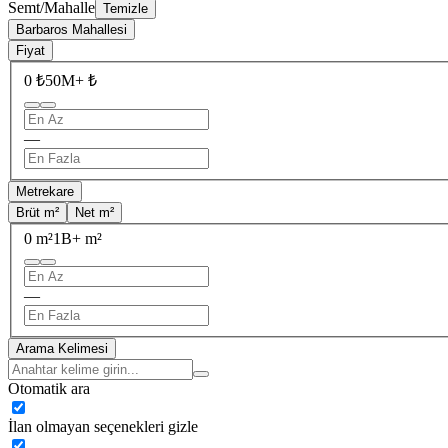
Semt/Mahalle
Temizle
Barbaros Mahallesi
Fiyat
0 ₺
50M+ ₺
—
Metrekare
Brüt m²
Net m²
0 m²
1B+ m²
—
Arama Kelimesi
Otomatik ara
İlan olmayan seçenekleri gizle