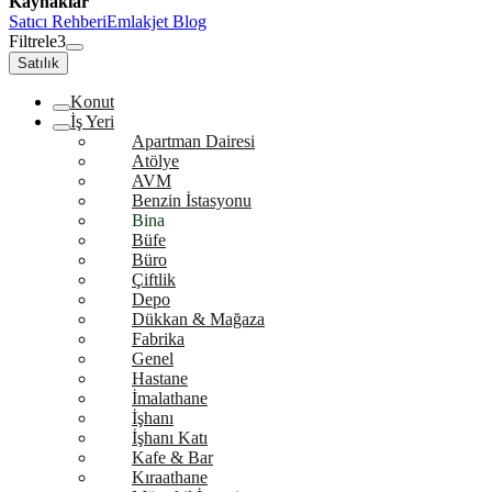
Kaynaklar
Satıcı Rehberi
Emlakjet Blog
Filtrele
3
Satılık
Konut
İş Yeri
Apartman Dairesi
Atölye
AVM
Benzin İstasyonu
Bina
Büfe
Büro
Çiftlik
Depo
Dükkan & Mağaza
Fabrika
Genel
Hastane
İmalathane
İşhanı
İşhanı Katı
Kafe & Bar
Kıraathane