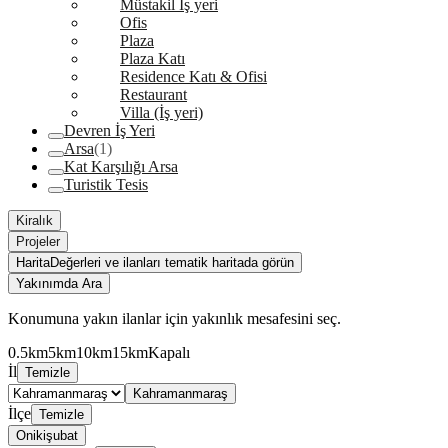
Müstakil İş yeri
Ofis
Plaza
Plaza Katı
Residence Katı & Ofisi
Restaurant
Villa (İş yeri)
Devren İş Yeri
Arsa
(1)
Kat Karşılığı Arsa
Turistik Tesis
Kiralık
Projeler
Harita
Değerleri ve ilanları tematik haritada görün
Yakınımda Ara
Konumuna yakın ilanlar için yakınlık mesafesini seç.
0.5km
5km
10km
15km
Kapalı
İl
Temizle
Kahramanmaraş
İlçe
Temizle
Onikişubat