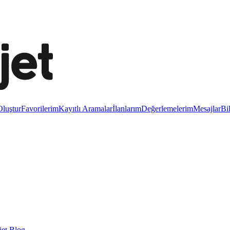
luştur
Favorilerim
Kayıtlı Aramalar
İlanlarım
Değerlemelerim
Mesajlar
Bi
et Blog