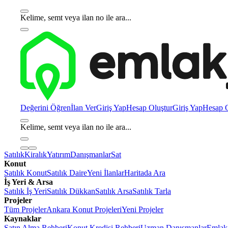
Kelime, semt veya ilan no ile ara...
Değerini Öğren
İlan Ver
Giriş Yap
Hesap Oluştur
Giriş Yap
Hesap O
Kelime, semt veya ilan no ile ara...
Satılık
Kiralık
Yatırım
Danışmanlar
Sat
Konut
Satılık Konut
Satılık Daire
Yeni İlanlar
Haritada Ara
İş Yeri & Arsa
Satılık İş Yeri
Satılık Dükkan
Satılık Arsa
Satılık Tarla
Projeler
Tüm Projeler
Ankara Konut Projeleri
Yeni Projeler
Kaynaklar
Satın Alma Rehberi
Konut Kredisi Rehberi
Uzman Danışmanlar
Emlakj