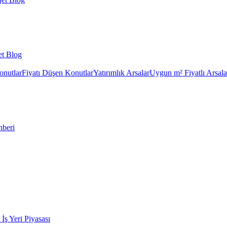
et Blog
onutlar
Fiyatı Düşen Konutlar
Yatırımlık Arsalar
Uygun m² Fiyatlı Arsala
hberi
k İş Yeri Piyasası