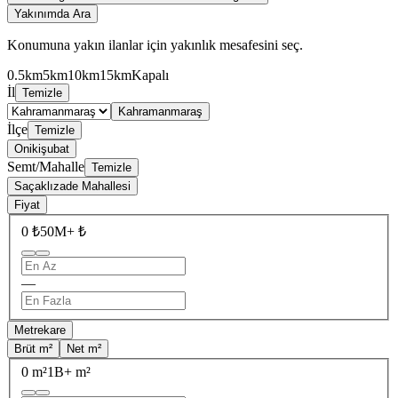
Yakınımda Ara
Konumuna yakın ilanlar için yakınlık mesafesini seç.
0.5km
5km
10km
15km
Kapalı
İl
Temizle
Kahramanmaraş
İlçe
Temizle
Onikişubat
Semt/Mahalle
Temizle
Saçaklızade Mahallesi
Fiyat
0 ₺
50M+ ₺
—
Metrekare
Brüt m²
Net m²
0 m²
1B+ m²