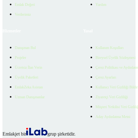
Emlak Değeri
Yardım
Verilerimiz
Hizmetler
Yasal
Danışman Bul
Kullanım Koşulları
Projeler
Bireysel Üyelik Sözleşmesi
Ücretsiz İlan Verin
Çerez Politikası ve Aydınlat
Üyelik Paketleri
Çerez Ayarları
EmlakZeka Asistan
Kullanıcı Veri Gizliliği Bildi
Uzman Danışmanlar
Ziyaretçi Veri Gizliliği
Müşteri Yetkilisi Veri Gizlili
Aday Aydınlatma Metni
Emlakjet bir
grup şirketidir.