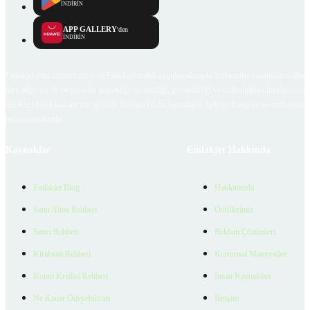
İNDİRİN
APP GALLERY
'den
İNDİRİN
Emlakjet.com internet sitesi ve Emlakjet mobil uygulamalarında kullanıcılar tarafından sağlana
ilan, bilgi, içerik ve görselin gerçekliği, orijinalliği, güvenilirliği ve doğruluğuna ilişkin soru
içerikleri giren kullanıcıya ait olup, Emlakjet'in bu hususlarla ilgili herhangi bir sorumluluğu
bulunmamaktadır.
Kaynaklar
Emlakjet Hakkında
Emlakjet Blog
Hakkımızda
Satın Alma Rehberi
Ödüllerimiz
Satıcı Rehberi
Reklam Çözümleri
Kiralama Rehberi
Kurumsal Materyaller
Konut Kredisi Rehberi
İnsan Kaynakları
Ne Kadar Ödeyebilirim
İletişim