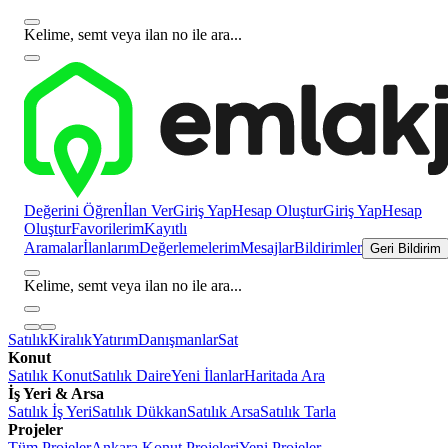
Kelime, semt veya ilan no ile ara...
Değerini Öğren
İlan Ver
Giriş Yap
Hesap Oluştur
Giriş Yap
Hesap
Oluştur
Favorilerim
Kayıtlı
Aramalar
İlanlarım
Değerlemelerim
Mesajlar
Bildirimler
Geri Bildirim
Kelime, semt veya ilan no ile ara...
Satılık
Kiralık
Yatırım
Danışmanlar
Sat
Konut
Satılık Konut
Satılık Daire
Yeni İlanlar
Haritada Ara
İş Yeri & Arsa
Satılık İş Yeri
Satılık Dükkan
Satılık Arsa
Satılık Tarla
Projeler
Tüm Projeler
Ankara Konut Projeleri
Yeni Projeler