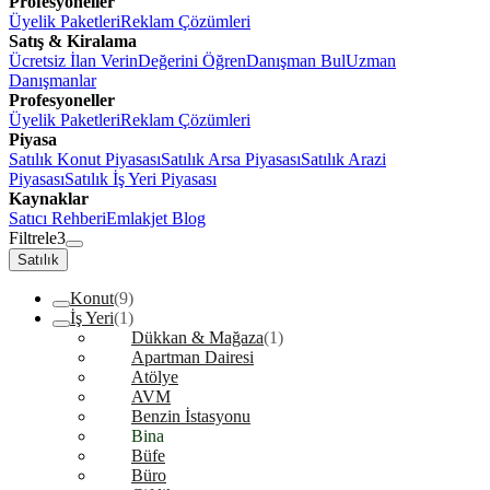
Profesyoneller
Üyelik Paketleri
Reklam Çözümleri
Satış & Kiralama
Ücretsiz İlan Verin
Değerini Öğren
Danışman Bul
Uzman
Danışmanlar
Profesyoneller
Üyelik Paketleri
Reklam Çözümleri
Piyasa
Satılık Konut Piyasası
Satılık Arsa Piyasası
Satılık Arazi
Piyasası
Satılık İş Yeri Piyasası
Kaynaklar
Satıcı Rehberi
Emlakjet Blog
Filtrele
3
Satılık
Konut
(9)
İş Yeri
(1)
Dükkan & Mağaza
(1)
Apartman Dairesi
Atölye
AVM
Benzin İstasyonu
Bina
Büfe
Büro