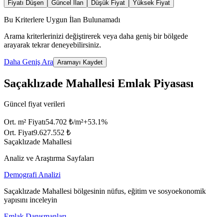
Fiyatı Düşen
Güncel İlan
Düşük Fiyat
Yüksek Fiyat
Bu Kriterlere Uygun İlan Bulunamadı
Arama kriterlerinizi değiştirerek veya daha geniş bir bölgede
arayarak tekrar deneyebilirsiniz.
Daha Geniş Ara
Aramayı Kaydet
Saçaklızade Mahallesi Emlak Piyasası
Güncel fiyat verileri
Ort. m² Fiyatı
54.702 ₺/m²
+
53.1
%
Ort. Fiyat
9.627.552 ₺
Saçaklızade Mahallesi
Analiz ve Araştırma Sayfaları
Demografi Analizi
Saçaklızade Mahallesi bölgesinin nüfus, eğitim ve sosyoekonomik
yapısını inceleyin
Emlak Danışmanları