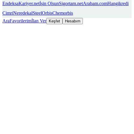
Endeksa
Kariyer.net
İşin Olsun
Sigortam.net
Arabam.com
Hangikredi
Cimri
Neredekal
SteelOrbis
Chemorbis
Ara
Favorilerim
İlan Ver
Keşfet
Hesabım