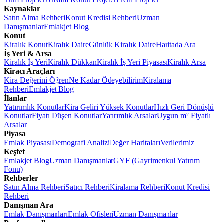
Kaynaklar
Satın Alma Rehberi
Konut Kredisi Rehberi
Uzman
Danışmanlar
Emlakjet Blog
Konut
Kiralık Konut
Kiralık Daire
Günlük Kiralık Daire
Haritada Ara
İş Yeri & Arsa
Kiralık İş Yeri
Kiralık Dükkan
Kiralık İş Yeri Piyasası
Kiralık Arsa
Kiracı Araçları
Kira Değerini Öğren
Ne Kadar Ödeyebilirim
Kiralama
Rehberi
Emlakjet Blog
İlanlar
Yatırımlık Konutlar
Kira Geliri Yüksek Konutlar
Hızlı Geri Dönüşlü
Konutlar
Fiyatı Düşen Konutlar
Yatırımlık Arsalar
Uygun m² Fiyatlı
Arsalar
Piyasa
Emlak Piyasası
Demografi Analizi
Değer Haritaları
Verilerimiz
Keşfet
Emlakjet Blog
Uzman Danışmanlar
GYF (Gayrimenkul Yatırım
Fonu)
Rehberler
Satın Alma Rehberi
Satıcı Rehberi
Kiralama Rehberi
Konut Kredisi
Rehberi
Danışman Ara
Emlak Danışmanları
Emlak Ofisleri
Uzman Danışmanlar