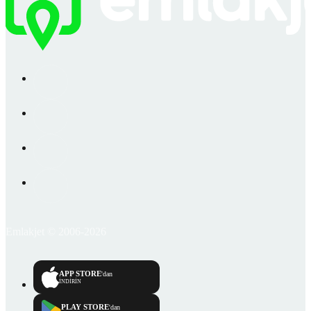
Emlakjet © 2006-2026
APP STORE
'dan
İNDİRİN
PLAY STORE
'dan