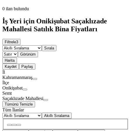
0
ilan bulundu
İş Yeri için Onikişubat Saçaklızade
Mahallesi Satılık Bina Fiyatları
Filtrele
3
Sırala
Görünüm
Harita
Kaydet
Paylaş
İl
Kahramanmaraş
İlçe
Onikişubat
Semt
Saçaklızade Mahallesi
Tümünü Temizle
Tüm İlanlar
Akıllı Sıralama