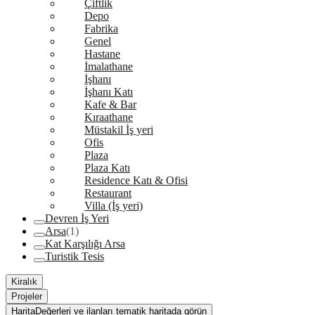
Çiftlik
Depo
Fabrika
Genel
Hastane
İmalathane
İşhanı
İşhanı Katı
Kafe & Bar
Kıraathane
Müstakil İş yeri
Ofis
Plaza
Plaza Katı
Residence Katı & Ofisi
Restaurant
Villa (İş yeri)
Devren İş Yeri
Arsa
(1)
Kat Karşılığı Arsa
Turistik Tesis
Kiralık
Projeler
Harita
Değerleri ve ilanları tematik haritada görün