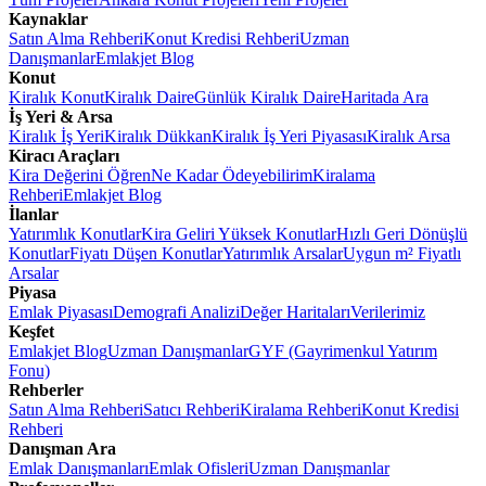
Kaynaklar
Satın Alma Rehberi
Konut Kredisi Rehberi
Uzman
Danışmanlar
Emlakjet Blog
Konut
Kiralık Konut
Kiralık Daire
Günlük Kiralık Daire
Haritada Ara
İş Yeri & Arsa
Kiralık İş Yeri
Kiralık Dükkan
Kiralık İş Yeri Piyasası
Kiralık Arsa
Kiracı Araçları
Kira Değerini Öğren
Ne Kadar Ödeyebilirim
Kiralama
Rehberi
Emlakjet Blog
İlanlar
Yatırımlık Konutlar
Kira Geliri Yüksek Konutlar
Hızlı Geri Dönüşlü
Konutlar
Fiyatı Düşen Konutlar
Yatırımlık Arsalar
Uygun m² Fiyatlı
Arsalar
Piyasa
Emlak Piyasası
Demografi Analizi
Değer Haritaları
Verilerimiz
Keşfet
Emlakjet Blog
Uzman Danışmanlar
GYF (Gayrimenkul Yatırım
Fonu)
Rehberler
Satın Alma Rehberi
Satıcı Rehberi
Kiralama Rehberi
Konut Kredisi
Rehberi
Danışman Ara
Emlak Danışmanları
Emlak Ofisleri
Uzman Danışmanlar