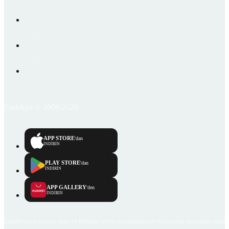
Emlakjet © 2006-2026
APP STORE
'dan
İNDİRİN
PLAY STORE
'dan
İNDİRİN
APP GALLERY
'den
İNDİRİN
Emlakjet.com internet sitesi ve Emlakjet mobil uygulamalarında kullanıcılar tarafından sağlana