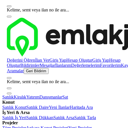
Kelime, semt veya ilan no ile ara...
Değerini Öğren
İlan Ver
Giriş Yap
Hesap Oluştur
Giriş Yap
Hesap
Oluştur
Bildirimler
Mesajlar
İlanlarım
Değerlemelerim
Favorilerim
Kayı
Aramalar
Geri Bildirim
Kelime, semt veya ilan no ile ara...
Satılık
Kiralık
Yatırım
Danışmanlar
Sat
Konut
Satılık Konut
Satılık Daire
Yeni İlanlar
Haritada Ara
İş Yeri & Arsa
Satılık İş Yeri
Satılık Dükkan
Satılık Arsa
Satılık Tarla
Projeler
Tüm Projeler
Ankara Konut Projeleri
Yeni Projeler