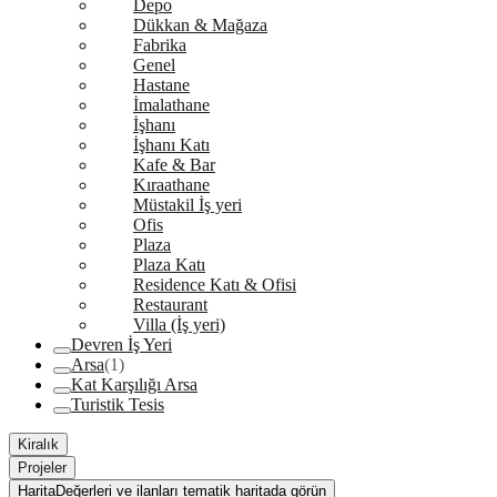
Depo
Dükkan & Mağaza
Fabrika
Genel
Hastane
İmalathane
İşhanı
İşhanı Katı
Kafe & Bar
Kıraathane
Müstakil İş yeri
Ofis
Plaza
Plaza Katı
Residence Katı & Ofisi
Restaurant
Villa (İş yeri)
Devren İş Yeri
Arsa
(1)
Kat Karşılığı Arsa
Turistik Tesis
Kiralık
Projeler
Harita
Değerleri ve ilanları tematik haritada görün