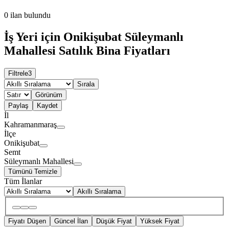
0
ilan bulundu
İş Yeri için Onikişubat Süleymanlı
Mahallesi Satılık Bina Fiyatları
Filtrele
3
Sırala
Görünüm
Paylaş
Kaydet
İl
Kahramanmaraş
İlçe
Onikişubat
Semt
Süleymanlı Mahallesi
Tümünü Temizle
Tüm İlanlar
Akıllı Sıralama
Fiyatı Düşen
Güncel İlan
Düşük Fiyat
Yüksek Fiyat