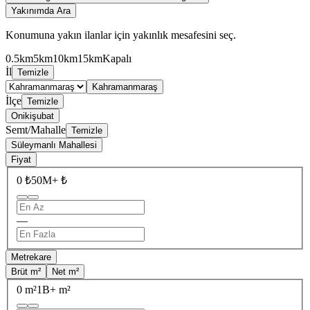
Yakınımda Ara
Konumuna yakın ilanlar için yakınlık mesafesini seç.
0.5km
5km
10km
15km
Kapalı
İl
Temizle
Kahramanmaraş
İlçe
Temizle
Onikişubat
Semt/Mahalle
Temizle
Süleymanlı Mahallesi
Fiyat
0 ₺
50M+ ₺
—
Metrekare
Brüt m²
Net m²
0 m²
1B+ m²