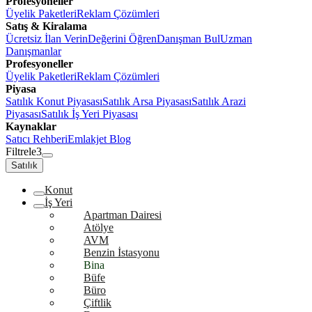
Profesyoneller
Üyelik Paketleri
Reklam Çözümleri
Satış & Kiralama
Ücretsiz İlan Verin
Değerini Öğren
Danışman Bul
Uzman
Danışmanlar
Profesyoneller
Üyelik Paketleri
Reklam Çözümleri
Piyasa
Satılık Konut Piyasası
Satılık Arsa Piyasası
Satılık Arazi
Piyasası
Satılık İş Yeri Piyasası
Kaynaklar
Satıcı Rehberi
Emlakjet Blog
Filtrele
3
Satılık
Konut
İş Yeri
Apartman Dairesi
Atölye
AVM
Benzin İstasyonu
Bina
Büfe
Büro
Çiftlik