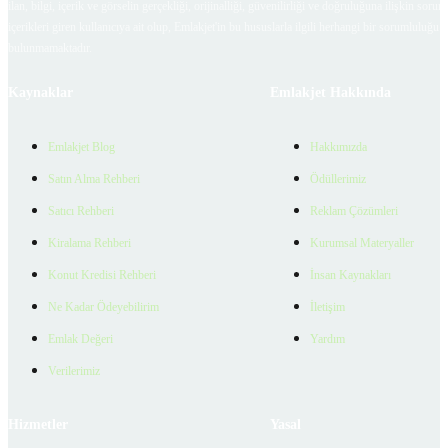
ilan, bilgi, içerik ve görselin gerçekliği, orijinalliği, güvenilirliği ve doğruluğuna ilişkin soru
içerikleri giren kullanıcıya ait olup, Emlakjet'in bu hususlarla ilgili herhangi bir sorumluluğu
bulunmamaktadır.
Kaynaklar
Emlakjet Hakkında
Emlakjet Blog
Hakkımızda
Satın Alma Rehberi
Ödüllerimiz
Satıcı Rehberi
Reklam Çözümleri
Kiralama Rehberi
Kurumsal Materyaller
Konut Kredisi Rehberi
İnsan Kaynakları
Ne Kadar Ödeyebilirim
İletişim
Emlak Değeri
Yardım
Verilerimiz
Hizmetler
Yasal