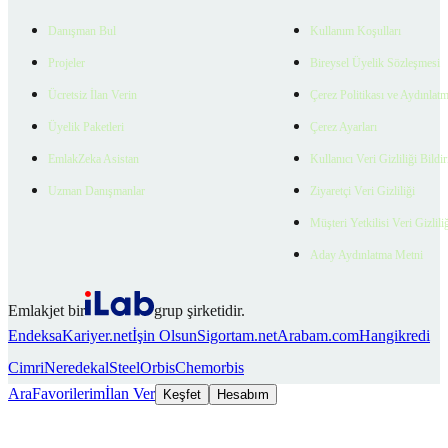
Danışman Bul
Kullanım Koşulları
Projeler
Bireysel Üyelik Sözleşmesi
Ücretsiz İlan Verin
Çerez Politikası ve Aydınlat
Üyelik Paketleri
Çerez Ayarları
EmlakZeka Asistan
Kullanıcı Veri Gizliliği Bildi
Uzman Danışmanlar
Ziyaretçi Veri Gizliliği
Müşteri Yetkilisi Veri Gizlili
Aday Aydınlatma Metni
Emlakjet bir
grup şirketidir.
Endeksa
Kariyer.net
İşin Olsun
Sigortam.net
Arabam.com
Hangikredi
Cimri
Neredekal
SteelOrbis
Chemorbis
Ara
Favorilerim
İlan Ver
Keşfet
Hesabım