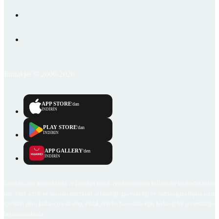
Emlakjet © 2006-2026
APP STORE
'dan
İNDİRİN
PLAY STORE
'dan
İNDİRİN
APP GALLERY
'den
İNDİRİN
Emlakjet.com internet sitesi ve Emlakjet mobil uygulamalarında kullanıcılar tarafından sağlana
ilan, bilgi, içerik ve görselin gerçekliği, orijinalliği, güvenilirliği ve doğruluğuna ilişkin soru
içerikleri giren kullanıcıya ait olup, Emlakjet'in bu hususlarla ilgili herhangi bir sorumluluğu
bulunmamaktadır.