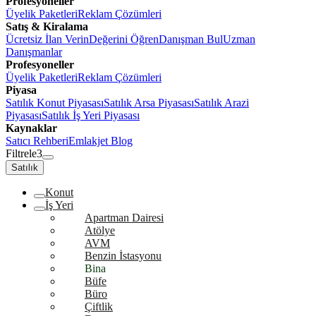
Profesyoneller
Üyelik Paketleri
Reklam Çözümleri
Satış & Kiralama
Ücretsiz İlan Verin
Değerini Öğren
Danışman Bul
Uzman
Danışmanlar
Profesyoneller
Üyelik Paketleri
Reklam Çözümleri
Piyasa
Satılık Konut Piyasası
Satılık Arsa Piyasası
Satılık Arazi
Piyasası
Satılık İş Yeri Piyasası
Kaynaklar
Satıcı Rehberi
Emlakjet Blog
Filtrele
3
Satılık
Konut
İş Yeri
Apartman Dairesi
Atölye
AVM
Benzin İstasyonu
Bina
Büfe
Büro
Çiftlik