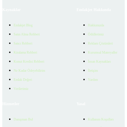
Kaynaklar
Emlakjet Hakkında
Emlakjet Blog
Hakkımızda
Satın Alma Rehberi
Ödüllerimiz
Satıcı Rehberi
Reklam Çözümleri
Kiralama Rehberi
Kurumsal Materyaller
Konut Kredisi Rehberi
İnsan Kaynakları
Ne Kadar Ödeyebilirim
İletişim
Emlak Değeri
Yardım
Verilerimiz
Hizmetler
Yasal
Danışman Bul
Kullanım Koşulları