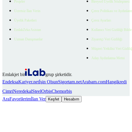
Projeler
Bireysel Üyelik Sözleşmesi
Ücretsiz İlan Verin
Çerez Politikası ve Aydınlat
Üyelik Paketleri
Çerez Ayarları
EmlakZeka Asistan
Kullanıcı Veri Gizliliği Bildi
Uzman Danışmanlar
Ziyaretçi Veri Gizliliği
Müşteri Yetkilisi Veri Gizlili
Aday Aydınlatma Metni
Emlakjet bir
grup şirketidir.
Endeksa
Kariyer.net
İşin Olsun
Sigortam.net
Arabam.com
Hangikredi
Cimri
Neredekal
SteelOrbis
Chemorbis
Ara
Favorilerim
İlan Ver
Keşfet
Hesabım