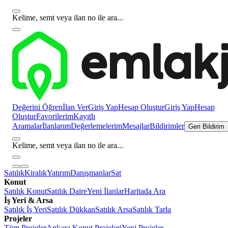
Kelime, semt veya ilan no ile ara...
Değerini Öğren
İlan Ver
Giriş Yap
Hesap Oluştur
Giriş Yap
Hesap
Oluştur
Favorilerim
Kayıtlı
Aramalar
İlanlarım
Değerlemelerim
Mesajlar
Bildirimler
Geri Bildirim
Kelime, semt veya ilan no ile ara...
Satılık
Kiralık
Yatırım
Danışmanlar
Sat
Konut
Satılık Konut
Satılık Daire
Yeni İlanlar
Haritada Ara
İş Yeri & Arsa
Satılık İş Yeri
Satılık Dükkan
Satılık Arsa
Satılık Tarla
Projeler
Tüm Projeler
Ankara Konut Projeleri
Yeni Projeler