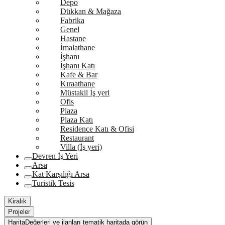
Depo
Dükkan & Mağaza
Fabrika
Genel
Hastane
İmalathane
İşhanı
İşhanı Katı
Kafe & Bar
Kıraathane
Müstakil İş yeri
Ofis
Plaza
Plaza Katı
Residence Katı & Ofisi
Restaurant
Villa (İş yeri)
Devren İş Yeri
Arsa
Kat Karşılığı Arsa
Turistik Tesis
Kiralık
Projeler
Harita
Değerleri ve ilanları tematik haritada görün