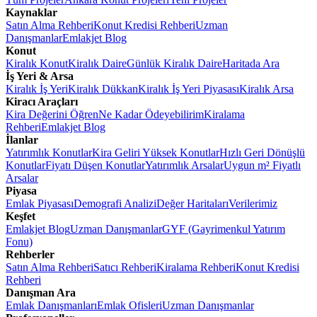
Kaynaklar
Satın Alma Rehberi
Konut Kredisi Rehberi
Uzman
Danışmanlar
Emlakjet Blog
Konut
Kiralık Konut
Kiralık Daire
Günlük Kiralık Daire
Haritada Ara
İş Yeri & Arsa
Kiralık İş Yeri
Kiralık Dükkan
Kiralık İş Yeri Piyasası
Kiralık Arsa
Kiracı Araçları
Kira Değerini Öğren
Ne Kadar Ödeyebilirim
Kiralama
Rehberi
Emlakjet Blog
İlanlar
Yatırımlık Konutlar
Kira Geliri Yüksek Konutlar
Hızlı Geri Dönüşlü
Konutlar
Fiyatı Düşen Konutlar
Yatırımlık Arsalar
Uygun m² Fiyatlı
Arsalar
Piyasa
Emlak Piyasası
Demografi Analizi
Değer Haritaları
Verilerimiz
Keşfet
Emlakjet Blog
Uzman Danışmanlar
GYF (Gayrimenkul Yatırım
Fonu)
Rehberler
Satın Alma Rehberi
Satıcı Rehberi
Kiralama Rehberi
Konut Kredisi
Rehberi
Danışman Ara
Emlak Danışmanları
Emlak Ofisleri
Uzman Danışmanlar