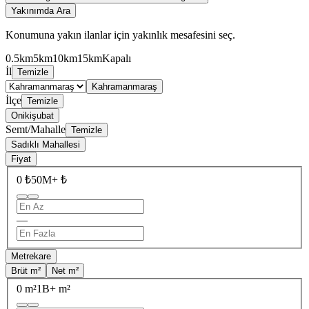
Yakınımda Ara
Konumuna yakın ilanlar için yakınlık mesafesini seç.
0.5km
5km
10km
15km
Kapalı
İl
Temizle
Kahramanmaraş
İlçe
Temizle
Onikişubat
Semt/Mahalle
Temizle
Sadıklı Mahallesi
Fiyat
0 ₺
50M+ ₺
—
Metrekare
Brüt m²
Net m²
0 m²
1B+ m²