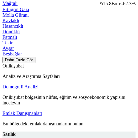
Mağralı
₺
15.8B/m²
-62.3
%
Ertuğrul Gazi
Molla Gürani
Kavlaklı
Hasancıklı
Dönüklü
Fatmalı
Tekir
Avşar
Beşbağlar
Daha Fazla Gör
Onikişubat
Analiz ve Araştırma Sayfaları
Demografi Analizi
Onikişubat bölgesinin nüfus, eğitim ve sosyoekonomik yapısını
inceleyin
Emlak Danışmanları
Bu bölgedeki emlak danışmanlarını bulun
Satılık