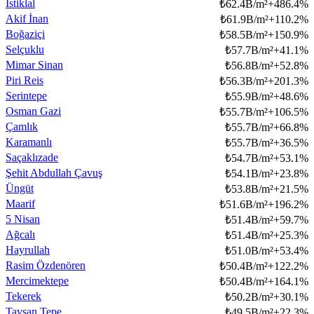
İstiklal
₺
62.4B/m²
+
486.4
%
Akif İnan
₺
61.9B/m²
+
110.2
%
Boğaziçi
₺
58.5B/m²
+
150.9
%
Selçuklu
₺
57.7B/m²
+
41.1
%
Mimar Sinan
₺
56.8B/m²
+
52.8
%
Piri Reis
₺
56.3B/m²
+
201.3
%
Serintepe
₺
55.9B/m²
+
48.6
%
Osman Gazi
₺
55.7B/m²
+
106.5
%
Çamlık
₺
55.7B/m²
+
66.8
%
Karamanlı
₺
55.7B/m²
+
36.5
%
Saçaklızade
₺
54.7B/m²
+
53.1
%
Şehit Abdullah Çavuş
₺
54.1B/m²
+
23.8
%
Üngüt
₺
53.8B/m²
+
21.5
%
Maarif
₺
51.6B/m²
+
196.2
%
5 Nisan
₺
51.4B/m²
+
59.7
%
Ağcalı
₺
51.4B/m²
+
25.3
%
Hayrullah
₺
51.0B/m²
+
53.4
%
Rasim Özdenören
₺
50.4B/m²
+
122.2
%
Mercimektepe
₺
50.4B/m²
+
164.1
%
Tekerek
₺
50.2B/m²
+
30.1
%
Tavşan Tepe
₺
49.5B/m²
+
22.3
%