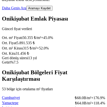
Daha Geniş Ara
Aramayı Kaydet
Onikişubat Emlak Piyasası
Güncel fiyat verileri
Ort. m² Fiyatı
50.355 ₺/m²
+
45.0
%
Ort. Fiyat
5.891.535 ₺
Ort. m² Kirası
315 ₺/m²
+
52.0
%
Ort. Kira
31.456 ₺
Geri dönüş süresi
13 yıl
Getiri
%7.5
Onikişubat Bölgeleri Fiyat
Karşılaştırması
53 bölge için ortalama m² fiyatları
Cumhuriyet
₺
68.0B/m²
+
176.9
%
Yamaçtepe
₺
64.0B/m²
+
118.4
%