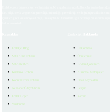
Emlakjet.com internet sitesi ve Emlakjet mobil uygulamalarında kullanıcılar tarafından sağlana
ilan, bilgi, içerik ve görselin gerçekliği, orijinalliği, güvenilirliği ve doğruluğuna ilişkin soru
içerikleri giren kullanıcıya ait olup, Emlakjet'in bu hususlarla ilgili herhangi bir sorumluluğu
bulunmamaktadır.
Kaynaklar
Emlakjet Hakkında
Emlakjet Blog
Hakkımızda
Satın Alma Rehberi
Ödüllerimiz
Satıcı Rehberi
Reklam Çözümleri
Kiralama Rehberi
Kurumsal Materyaller
Konut Kredisi Rehberi
İnsan Kaynakları
Ne Kadar Ödeyebilirim
İletişim
Emlak Değeri
Yardım
Verilerimiz