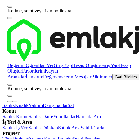
Kelime, semt veya ilan no ile ara...
Değerini Öğren
İlan Ver
Giriş Yap
Hesap Oluştur
Giriş Yap
Hesap
Oluştur
Favorilerim
Kayıtlı
Aramalar
İlanlarım
Değerlemelerim
Mesajlar
Bildirimler
Geri Bildirim
Kelime, semt veya ilan no ile ara...
Satılık
Kiralık
Yatırım
Danışmanlar
Sat
Konut
Satılık Konut
Satılık Daire
Yeni İlanlar
Haritada Ara
İş Yeri & Arsa
Satılık İş Yeri
Satılık Dükkan
Satılık Arsa
Satılık Tarla
Projeler
Tüm Projeler
Ankara Konut Projeleri
Yeni Projeler