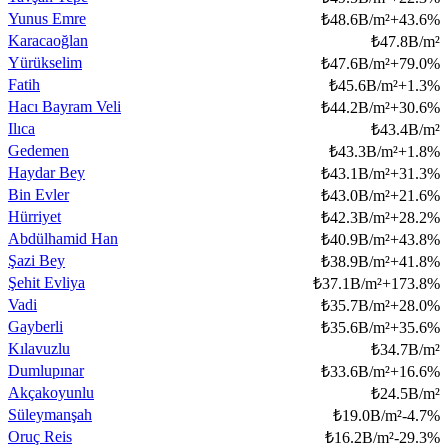
Yunus Emre
₺
48.6B/m²
+
43.6
%
Karacaoğlan
₺
47.8B/m²
Yürükselim
₺
47.6B/m²
+
79.0
%
Fatih
₺
45.6B/m²
+
1.3
%
Hacı Bayram Veli
₺
44.2B/m²
+
30.6
%
Ilıca
₺
43.4B/m²
Gedemen
₺
43.3B/m²
+
1.8
%
Haydar Bey
₺
43.1B/m²
+
31.3
%
Bin Evler
₺
43.0B/m²
+
21.6
%
Hürriyet
₺
42.3B/m²
+
28.2
%
Abdülhamid Han
₺
40.9B/m²
+
43.8
%
Şazi Bey
₺
38.9B/m²
+
41.8
%
Şehit Evliya
₺
37.1B/m²
+
173.8
%
Vadi
₺
35.7B/m²
+
28.0
%
Gayberli
₺
35.6B/m²
+
35.6
%
Kılavuzlu
₺
34.7B/m²
Dumlupınar
₺
33.6B/m²
+
16.6
%
Akçakoyunlu
₺
24.5B/m²
Süleymanşah
₺
19.0B/m²
-4.7
%
Oruç Reis
₺
16.2B/m²
-29.3
%