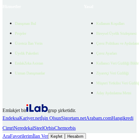
Hizmetler
Yasal
Danışman Bul
Kullanım Koşulları
Projeler
Bireysel Üyelik Sözleşmesi
Ücretsiz İlan Verin
Çerez Politikası ve Aydınlat
Üyelik Paketleri
Çerez Ayarları
EmlakZeka Asistan
Kullanıcı Veri Gizliliği Bildi
Uzman Danışmanlar
Ziyaretçi Veri Gizliliği
Müşteri Yetkilisi Veri Gizlili
Aday Aydınlatma Metni
Emlakjet bir
grup şirketidir.
Endeksa
Kariyer.net
İşin Olsun
Sigortam.net
Arabam.com
Hangikredi
Cimri
Neredekal
SteelOrbis
Chemorbis
Ara
Favorilerim
İlan Ver
Keşfet
Hesabım