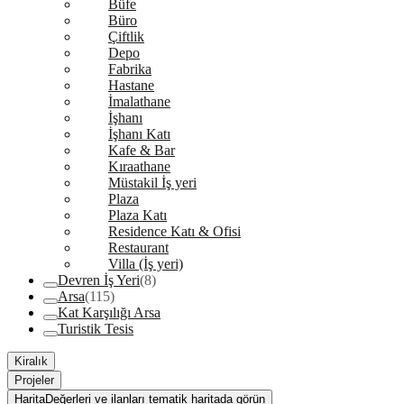
Büfe
Büro
Çiftlik
Depo
Fabrika
Hastane
İmalathane
İşhanı
İşhanı Katı
Kafe & Bar
Kıraathane
Müstakil İş yeri
Plaza
Plaza Katı
Residence Katı & Ofisi
Restaurant
Villa (İş yeri)
Devren İş Yeri
(8)
Arsa
(115)
Kat Karşılığı Arsa
Turistik Tesis
Kiralık
Projeler
Harita
Değerleri ve ilanları tematik haritada görün