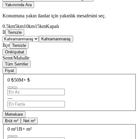
Yakınımda Ara
Konumuna yakın ilanlar için yakınlık mesafesini seç.
0.5km
5km
10km
15km
Kapalı
İl
Temizle
Kahramanmaraş
İlçe
Temizle
Onikişubat
Semt/Mahalle
Tüm Semtler
Fiyat
0 ₺
50M+ ₺
—
Metrekare
Brüt m²
Net m²
0 m²
1B+ m²