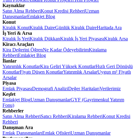
Kaynaklar
Satın Alma Rehberi
Konut Kredisi Rehberi
Uzman
Danışmanlar
Emlakjet Blog
Konut
Kiralık Konut
Kiralık Daire
Günlük Kiralık Daire
Haritada Ara
İş Yeri & Arsa
Kiralık İş Yeri
Kiralık Dükkan
Kiralık İş Yeri Piyasası
Kiralık Arsa
Kiracı Araçları
Kira Değerini Öğren
Ne Kadar Ödeyebilirim
Kiralama
Rehberi
Emlakjet Blog
İlanlar
Yatırımlık Konutlar
Kira Geliri Yüksek Konutlar
Hızlı Geri Dönüşlü
Konutlar
Fiyatı Düşen Konutlar
Yatırımlık Arsalar
Uygun m² Fiyatlı
Arsalar
Piyasa
Emlak Piyasası
Demografi Analizi
Değer Haritaları
Verilerimiz
Keşfet
Emlakjet Blog
Uzman Danışmanlar
GYF (Gayrimenkul Yatırım
Fonu)
Rehberler
Satın Alma Rehberi
Satıcı Rehberi
Kiralama Rehberi
Konut Kredisi
Rehberi
Danışman Ara
Emlak Danışmanları
Emlak Ofisleri
Uzman Danışmanlar