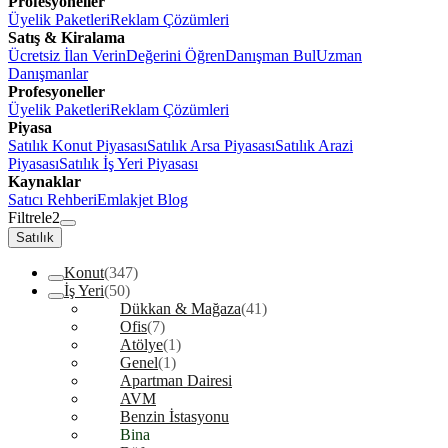
Profesyoneller
Üyelik Paketleri
Reklam Çözümleri
Satış & Kiralama
Ücretsiz İlan Verin
Değerini Öğren
Danışman Bul
Uzman
Danışmanlar
Profesyoneller
Üyelik Paketleri
Reklam Çözümleri
Piyasa
Satılık Konut Piyasası
Satılık Arsa Piyasası
Satılık Arazi
Piyasası
Satılık İş Yeri Piyasası
Kaynaklar
Satıcı Rehberi
Emlakjet Blog
Filtrele
2
Satılık
Konut
(347)
İş Yeri
(50)
Dükkan & Mağaza
(41)
Ofis
(7)
Atölye
(1)
Genel
(1)
Apartman Dairesi
AVM
Benzin İstasyonu
Bina