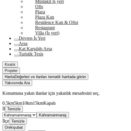
Müstakil İş yeri
Ofis
Plaza
Plaza Katı
Residence Katı & Ofisi
Restaurant
Villa (İş yeri)
Devren İş Yeri
Arsa
Kat Karşılığı Arsa
Turistik Tesis
Kiralık
Projeler
Harita
Değerleri ve ilanları tematik haritada görün
Yakınımda Ara
Konumuna yakın ilanlar için yakınlık mesafesini seç.
0.5km
5km
10km
15km
Kapalı
İl
Temizle
Kahramanmaraş
İlçe
Temizle
Onikişubat