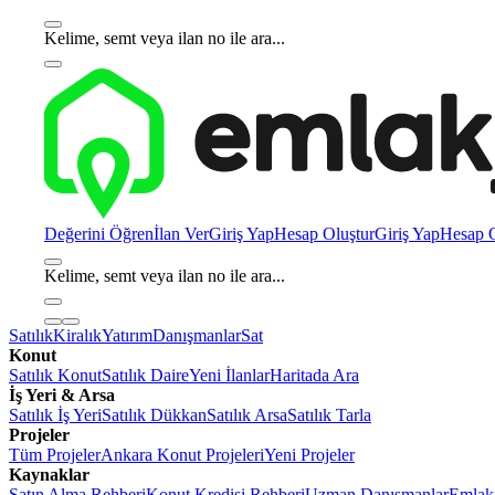
Kelime, semt veya ilan no ile ara...
Değerini Öğren
İlan Ver
Giriş Yap
Hesap Oluştur
Giriş Yap
Hesap O
Kelime, semt veya ilan no ile ara...
Satılık
Kiralık
Yatırım
Danışmanlar
Sat
Konut
Satılık Konut
Satılık Daire
Yeni İlanlar
Haritada Ara
İş Yeri & Arsa
Satılık İş Yeri
Satılık Dükkan
Satılık Arsa
Satılık Tarla
Projeler
Tüm Projeler
Ankara Konut Projeleri
Yeni Projeler
Kaynaklar
Satın Alma Rehberi
Konut Kredisi Rehberi
Uzman Danışmanlar
Emlakj