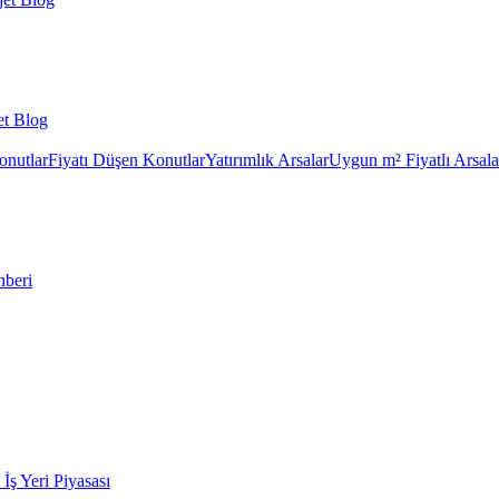
et Blog
onutlar
Fiyatı Düşen Konutlar
Yatırımlık Arsalar
Uygun m² Fiyatlı Arsala
hberi
k İş Yeri Piyasası