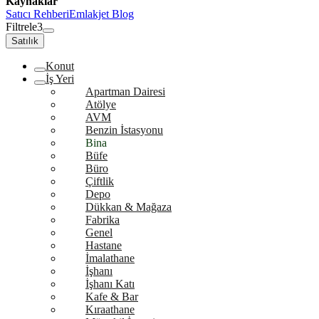
Kaynaklar
Satıcı Rehberi
Emlakjet Blog
Filtrele
3
Satılık
Konut
İş Yeri
Apartman Dairesi
Atölye
AVM
Benzin İstasyonu
Bina
Büfe
Büro
Çiftlik
Depo
Dükkan & Mağaza
Fabrika
Genel
Hastane
İmalathane
İşhanı
İşhanı Katı
Kafe & Bar
Kıraathane