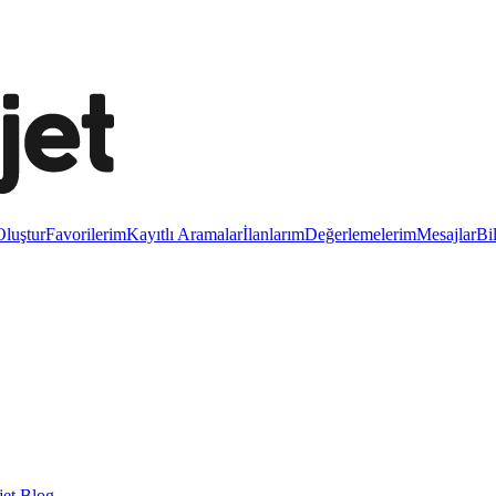
luştur
Favorilerim
Kayıtlı Aramalar
İlanlarım
Değerlemelerim
Mesajlar
Bi
et Blog