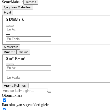
Semt/Mahalle
Temizle
Çağırkan Mahallesi
Fiyat
0 ₺
50M+ ₺
—
Metrekare
Brüt m²
Net m²
0 m²
1B+ m²
—
Arama Kelimesi
Otomatik ara
İlan olmayan seçenekleri gizle