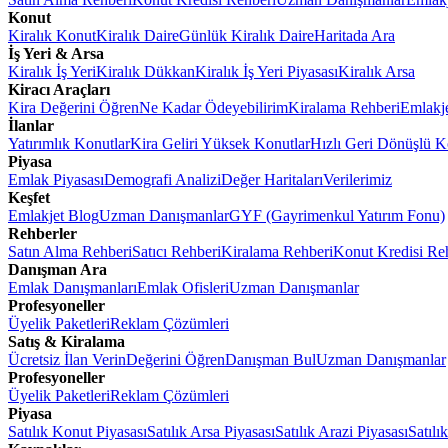
Konut
Kiralık Konut
Kiralık Daire
Günlük Kiralık Daire
Haritada Ara
İş Yeri & Arsa
Kiralık İş Yeri
Kiralık Dükkan
Kiralık İş Yeri Piyasası
Kiralık Arsa
Kiracı Araçları
Kira Değerini Öğren
Ne Kadar Ödeyebilirim
Kiralama Rehberi
Emlakj
İlanlar
Yatırımlık Konutlar
Kira Geliri Yüksek Konutlar
Hızlı Geri Dönüşlü K
Piyasa
Emlak Piyasası
Demografi Analizi
Değer Haritaları
Verilerimiz
Keşfet
Emlakjet Blog
Uzman Danışmanlar
GYF (Gayrimenkul Yatırım Fonu)
Rehberler
Satın Alma Rehberi
Satıcı Rehberi
Kiralama Rehberi
Konut Kredisi Re
Danışman Ara
Emlak Danışmanları
Emlak Ofisleri
Uzman Danışmanlar
Profesyoneller
Üyelik Paketleri
Reklam Çözümleri
Satış & Kiralama
Ücretsiz İlan Verin
Değerini Öğren
Danışman Bul
Uzman Danışmanlar
Profesyoneller
Üyelik Paketleri
Reklam Çözümleri
Piyasa
Satılık Konut Piyasası
Satılık Arsa Piyasası
Satılık Arazi Piyasası
Satılı