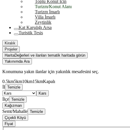
Toplu Konut İçin
Turizm/Konut Alanı
Turizm İmarlı
Villa İmarlı
Zeytinlik
Kat Karşılığı Arsa
Turistik Tesis
Kiralık
Projeler
Harita
Değerleri ve ilanları tematik haritada görün
Yakınımda Ara
Konumuna yakın ilanlar için yakınlık mesafesini seç.
0.5km
5km
10km
15km
Kapalı
İl
Temizle
Kars
İlçe
Temizle
Kağızman
Semt/Mahalle
Temizle
Çiçekli Köyü
Fiyat