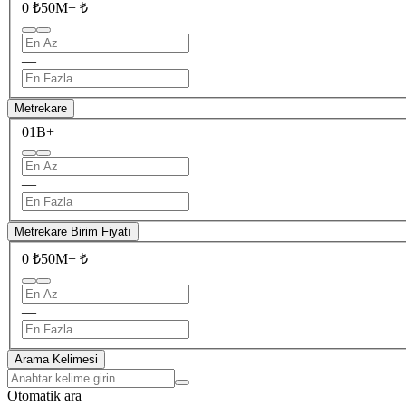
0 ₺
50M+ ₺
—
Metrekare
0
1B+
—
Metrekare Birim Fiyatı
0 ₺
50M+ ₺
—
Arama Kelimesi
Otomatik ara