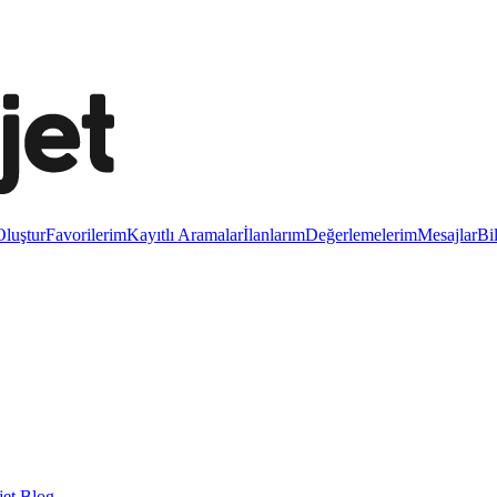
luştur
Favorilerim
Kayıtlı Aramalar
İlanlarım
Değerlemelerim
Mesajlar
Bi
et Blog