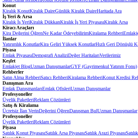
Konut
Kiralık Konut
Kiralık Daire
Günlük Kiralık Daire
Haritada Ara
İş Yeri & Arsa
Kiralık İş Yeri
Kiralık Dükkan
Kiralık İş Yeri Piyasası
Kiralık Arsa
Kiracı Araçları
Kira Değerini Öğren
Ne Kadar Ödeyebilirim
Kiralama Rehberi
Emlakj
İlanlar
Yatırımlık Konutlar
Kira Geliri Yüksek Konutlar
Hızlı Geri Dönüşlü K
Piyasa
Emlak Piyasası
Demografi Analizi
Değer Haritaları
Verilerimiz
Keşfet
Emlakjet Blog
Uzman Danışmanlar
GYF (Gayrimenkul Yatırım Fonu)
Rehberler
Satın Alma Rehberi
Satıcı Rehberi
Kiralama Rehberi
Konut Kredisi Re
Danışman Ara
Emlak Danışmanları
Emlak Ofisleri
Uzman Danışmanlar
Profesyoneller
Üyelik Paketleri
Reklam Çözümleri
Satış & Kiralama
Ücretsiz İlan Verin
Değerini Öğren
Danışman Bul
Uzman Danışmanlar
Profesyoneller
Üyelik Paketleri
Reklam Çözümleri
Piyasa
Satılık Konut Piyasası
Satılık Arsa Piyasası
Satılık Arazi Piyasası
Satılı