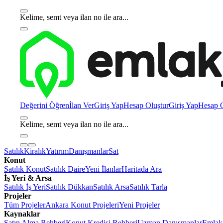
Kelime, semt veya ilan no ile ara...
Değerini Öğren
İlan Ver
Giriş Yap
Hesap Oluştur
Giriş Yap
Hesap O
Kelime, semt veya ilan no ile ara...
Satılık
Kiralık
Yatırım
Danışmanlar
Sat
Konut
Satılık Konut
Satılık Daire
Yeni İlanlar
Haritada Ara
İş Yeri & Arsa
Satılık İş Yeri
Satılık Dükkan
Satılık Arsa
Satılık Tarla
Projeler
Tüm Projeler
Ankara Konut Projeleri
Yeni Projeler
Kaynaklar
Satın Alma Rehberi
Konut Kredisi Rehberi
Uzman Danışmanlar
Emlakj