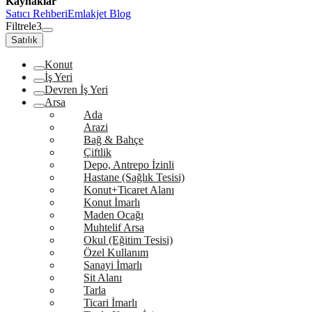
Kaynaklar
Satıcı Rehberi
Emlakjet Blog
Filtrele
3
Satılık
Konut
İş Yeri
Devren İş Yeri
Arsa
Ada
Arazi
Bağ & Bahçe
Çiftlik
Depo, Antrepo İzinli
Hastane (Sağlık Tesisi)
Konut+Ticaret Alanı
Konut İmarlı
Maden Ocağı
Muhtelif Arsa
Okul (Eğitim Tesisi)
Özel Kullanım
Sanayi İmarlı
Sit Alanı
Tarla
Ticari İmarlı