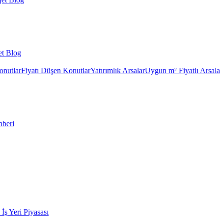
et Blog
onutlar
Fiyatı Düşen Konutlar
Yatırımlık Arsalar
Uygun m² Fiyatlı Arsala
hberi
k İş Yeri Piyasası