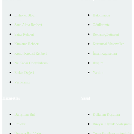
Emlakjet Blog
Hakkımızda
Satın Alma Rehberi
Ödüllerimiz
Satıcı Rehberi
Reklam Çözümleri
Kiralama Rehberi
Kurumsal Materyaller
Konut Kredisi Rehberi
İnsan Kaynakları
Ne Kadar Ödeyebilirim
İletişim
Emlak Değeri
Yardım
Verilerimiz
Hizmetler
Yasal
Danışman Bul
Kullanım Koşulları
Projeler
Bireysel Üyelik Sözleşmesi
Ücretsiz İlan Verin
Çerez Politikası ve Aydınlat