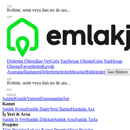
Kelime, semt veya ilan no ile ara...
Değerini Öğren
İlan Ver
Giriş Yap
Hesap Oluştur
Giriş Yap
Hesap
Oluştur
Favorilerim
Kayıtlı
Aramalar
İlanlarım
Değerlemelerim
Mesajlar
Bildirimler
Geri Bildirim
Kelime, semt veya ilan no ile ara...
Satılık
Kiralık
Yatırım
Danışmanlar
Sat
Konut
Satılık Konut
Satılık Daire
Yeni İlanlar
Haritada Ara
İş Yeri & Arsa
Satılık İş Yeri
Satılık Dükkan
Satılık Arsa
Satılık Tarla
Projeler
Tüm Projeler
Ankara Konut Projeleri
Yeni Projeler