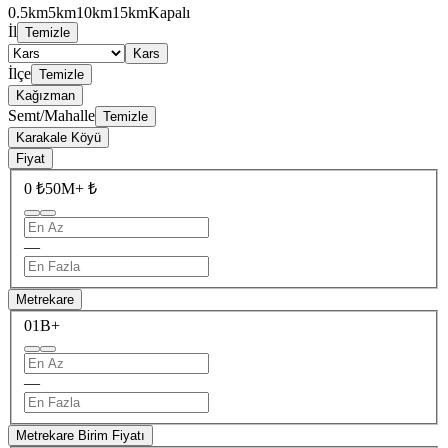
0.5km
5km
10km
15km
Kapalı
İl
Temizle
Kars
İlçe
Temizle
Kağızman
Semt/Mahalle
Temizle
Karakale Köyü
Fiyat
0 ₺
50M+ ₺
—
Metrekare
0
1B+
—
Metrekare Birim Fiyatı