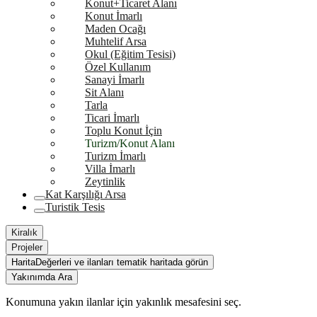
Konut+Ticaret Alanı
Konut İmarlı
Maden Ocağı
Muhtelif Arsa
Okul (Eğitim Tesisi)
Özel Kullanım
Sanayi İmarlı
Sit Alanı
Tarla
Ticari İmarlı
Toplu Konut İçin
Turizm/Konut Alanı
Turizm İmarlı
Villa İmarlı
Zeytinlik
Kat Karşılığı Arsa
Turistik Tesis
Kiralık
Projeler
Harita
Değerleri ve ilanları tematik haritada görün
Yakınımda Ara
Konumuna yakın ilanlar için yakınlık mesafesini seç.