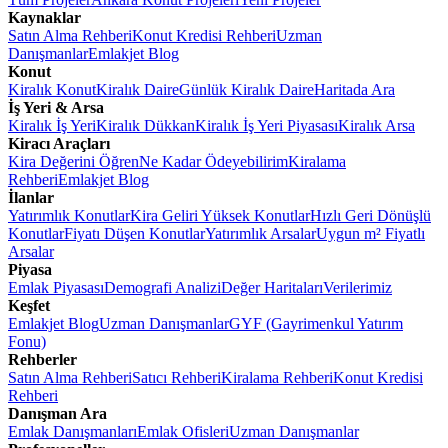
Kaynaklar
Satın Alma Rehberi
Konut Kredisi Rehberi
Uzman
Danışmanlar
Emlakjet Blog
Konut
Kiralık Konut
Kiralık Daire
Günlük Kiralık Daire
Haritada Ara
İş Yeri & Arsa
Kiralık İş Yeri
Kiralık Dükkan
Kiralık İş Yeri Piyasası
Kiralık Arsa
Kiracı Araçları
Kira Değerini Öğren
Ne Kadar Ödeyebilirim
Kiralama
Rehberi
Emlakjet Blog
İlanlar
Yatırımlık Konutlar
Kira Geliri Yüksek Konutlar
Hızlı Geri Dönüşlü
Konutlar
Fiyatı Düşen Konutlar
Yatırımlık Arsalar
Uygun m² Fiyatlı
Arsalar
Piyasa
Emlak Piyasası
Demografi Analizi
Değer Haritaları
Verilerimiz
Keşfet
Emlakjet Blog
Uzman Danışmanlar
GYF (Gayrimenkul Yatırım
Fonu)
Rehberler
Satın Alma Rehberi
Satıcı Rehberi
Kiralama Rehberi
Konut Kredisi
Rehberi
Danışman Ara
Emlak Danışmanları
Emlak Ofisleri
Uzman Danışmanlar