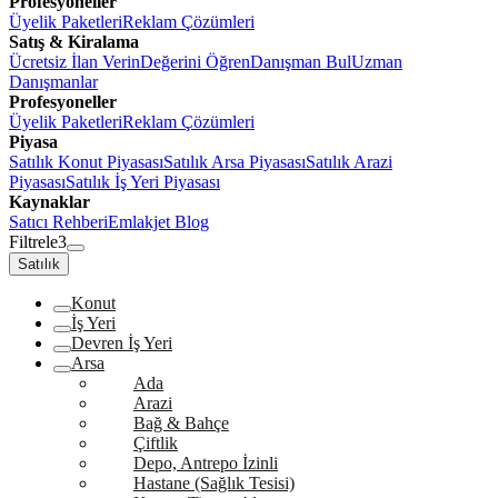
Profesyoneller
Üyelik Paketleri
Reklam Çözümleri
Satış & Kiralama
Ücretsiz İlan Verin
Değerini Öğren
Danışman Bul
Uzman
Danışmanlar
Profesyoneller
Üyelik Paketleri
Reklam Çözümleri
Piyasa
Satılık Konut Piyasası
Satılık Arsa Piyasası
Satılık Arazi
Piyasası
Satılık İş Yeri Piyasası
Kaynaklar
Satıcı Rehberi
Emlakjet Blog
Filtrele
3
Satılık
Konut
İş Yeri
Devren İş Yeri
Arsa
Ada
Arazi
Bağ & Bahçe
Çiftlik
Depo, Antrepo İzinli
Hastane (Sağlık Tesisi)