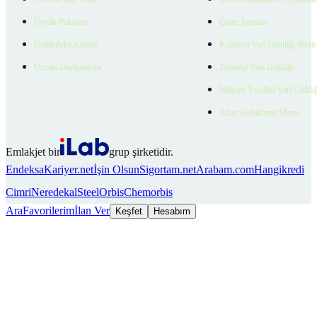
Üyelik Paketleri
Çerez Ayarları
EmlakZeka Asistan
Kullanıcı Veri Gizliliği Bildi
Uzman Danışmanlar
Ziyaretçi Veri Gizliliği
Müşteri Yetkilisi Veri Gizlili
Aday Aydınlatma Metni
Emlakjet bir
grup şirketidir.
Endeksa
Kariyer.net
İşin Olsun
Sigortam.net
Arabam.com
Hangikredi
Cimri
Neredekal
SteelOrbis
Chemorbis
Ara
Favorilerim
İlan Ver
Keşfet
Hesabım