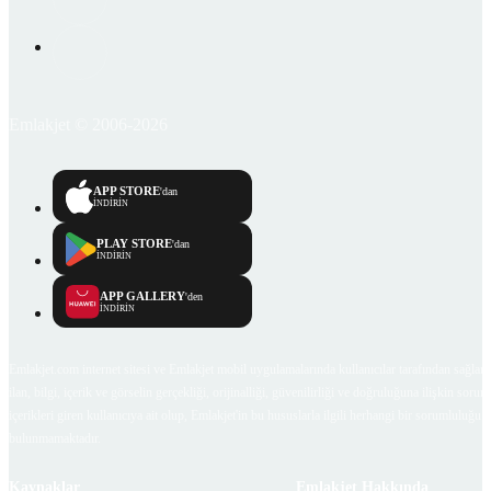
Emlakjet © 2006-2026
APP STORE
'dan
İNDİRİN
PLAY STORE
'dan
İNDİRİN
APP GALLERY
'den
İNDİRİN
Emlakjet.com internet sitesi ve Emlakjet mobil uygulamalarında kullanıcılar tarafından sağlana
ilan, bilgi, içerik ve görselin gerçekliği, orijinalliği, güvenilirliği ve doğruluğuna ilişkin soru
içerikleri giren kullanıcıya ait olup, Emlakjet'in bu hususlarla ilgili herhangi bir sorumluluğu
bulunmamaktadır.
Kaynaklar
Emlakjet Hakkında