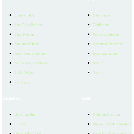
Emlakjet Blog
Hakkımızda
Satın Alma Rehberi
Ödüllerimiz
Satıcı Rehberi
Reklam Çözümleri
Kiralama Rehberi
Kurumsal Materyaller
Konut Kredisi Rehberi
İnsan Kaynakları
Ne Kadar Ödeyebilirim
İletişim
Emlak Değeri
Yardım
Verilerimiz
Hizmetler
Yasal
Danışman Bul
Kullanım Koşulları
Projeler
Bireysel Üyelik Sözleşmesi
Ücretsiz İlan Verin
Çerez Politikası ve Aydınlat