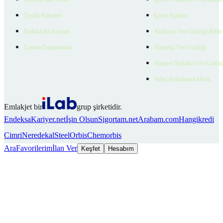
Üyelik Paketleri
Çerez Ayarları
EmlakZeka Asistan
Kullanıcı Veri Gizliliği Bildi
Uzman Danışmanlar
Ziyaretçi Veri Gizliliği
Müşteri Yetkilisi Veri Gizlili
Aday Aydınlatma Metni
Emlakjet bir
grup şirketidir.
Endeksa
Kariyer.net
İşin Olsun
Sigortam.net
Arabam.com
Hangikredi
Cimri
Neredekal
SteelOrbis
Chemorbis
Ara
Favorilerim
İlan Ver
Keşfet
Hesabım