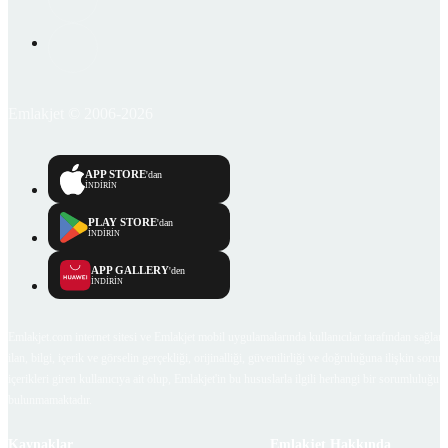
Emlakjet © 2006-2026
APP STORE
'dan
İNDİRİN
PLAY STORE
'dan
İNDİRİN
APP GALLERY
'den
İNDİRİN
Emlakjet.com internet sitesi ve Emlakjet mobil uygulamalarında kullanıcılar tarafından sağlana
ilan, bilgi, içerik ve görselin gerçekliği, orijinalliği, güvenilirliği ve doğruluğuna ilişkin soru
içerikleri giren kullanıcıya ait olup, Emlakjet'in bu hususlarla ilgili herhangi bir sorumluluğu
bulunmamaktadır.
Kaynaklar
Emlakjet Hakkında