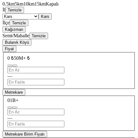
0.5km
5km
10km
15km
Kapalı
İl
Temizle
Kars
İlçe
Temizle
Kağızman
Semt/Mahalle
Temizle
Bulanık Köyü
Fiyat
0 ₺
50M+ ₺
—
Metrekare
0
1B+
—
Metrekare Birim Fiyatı