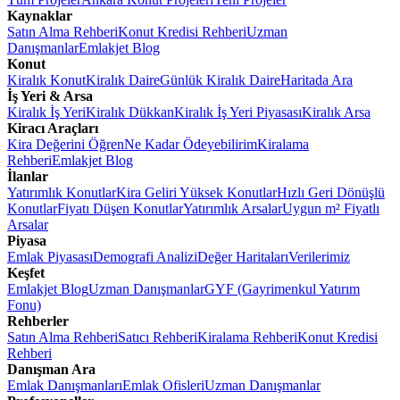
Kaynaklar
Satın Alma Rehberi
Konut Kredisi Rehberi
Uzman
Danışmanlar
Emlakjet Blog
Konut
Kiralık Konut
Kiralık Daire
Günlük Kiralık Daire
Haritada Ara
İş Yeri & Arsa
Kiralık İş Yeri
Kiralık Dükkan
Kiralık İş Yeri Piyasası
Kiralık Arsa
Kiracı Araçları
Kira Değerini Öğren
Ne Kadar Ödeyebilirim
Kiralama
Rehberi
Emlakjet Blog
İlanlar
Yatırımlık Konutlar
Kira Geliri Yüksek Konutlar
Hızlı Geri Dönüşlü
Konutlar
Fiyatı Düşen Konutlar
Yatırımlık Arsalar
Uygun m² Fiyatlı
Arsalar
Piyasa
Emlak Piyasası
Demografi Analizi
Değer Haritaları
Verilerimiz
Keşfet
Emlakjet Blog
Uzman Danışmanlar
GYF (Gayrimenkul Yatırım
Fonu)
Rehberler
Satın Alma Rehberi
Satıcı Rehberi
Kiralama Rehberi
Konut Kredisi
Rehberi
Danışman Ara
Emlak Danışmanları
Emlak Ofisleri
Uzman Danışmanlar