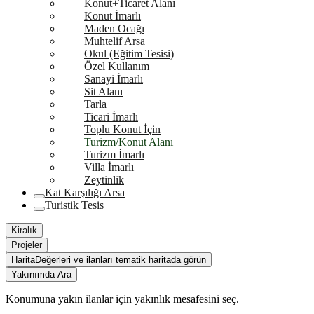
Konut+Ticaret Alanı
Konut İmarlı
Maden Ocağı
Muhtelif Arsa
Okul (Eğitim Tesisi)
Özel Kullanım
Sanayi İmarlı
Sit Alanı
Tarla
Ticari İmarlı
Toplu Konut İçin
Turizm/Konut Alanı
Turizm İmarlı
Villa İmarlı
Zeytinlik
Kat Karşılığı Arsa
Turistik Tesis
Kiralık
Projeler
Harita
Değerleri ve ilanları tematik haritada görün
Yakınımda Ara
Konumuna yakın ilanlar için yakınlık mesafesini seç.