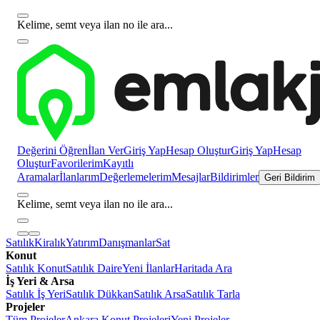
Kelime, semt veya ilan no ile ara...
Değerini Öğren
İlan Ver
Giriş Yap
Hesap Oluştur
Giriş Yap
Hesap
Oluştur
Favorilerim
Kayıtlı
Aramalar
İlanlarım
Değerlemelerim
Mesajlar
Bildirimler
Geri Bildirim
Kelime, semt veya ilan no ile ara...
Satılık
Kiralık
Yatırım
Danışmanlar
Sat
Konut
Satılık Konut
Satılık Daire
Yeni İlanlar
Haritada Ara
İş Yeri & Arsa
Satılık İş Yeri
Satılık Dükkan
Satılık Arsa
Satılık Tarla
Projeler
Tüm Projeler
Ankara Konut Projeleri
Yeni Projeler