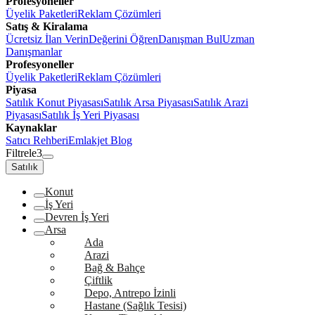
Profesyoneller
Üyelik Paketleri
Reklam Çözümleri
Satış & Kiralama
Ücretsiz İlan Verin
Değerini Öğren
Danışman Bul
Uzman
Danışmanlar
Profesyoneller
Üyelik Paketleri
Reklam Çözümleri
Piyasa
Satılık Konut Piyasası
Satılık Arsa Piyasası
Satılık Arazi
Piyasası
Satılık İş Yeri Piyasası
Kaynaklar
Satıcı Rehberi
Emlakjet Blog
Filtrele
3
Satılık
Konut
İş Yeri
Devren İş Yeri
Arsa
Ada
Arazi
Bağ & Bahçe
Çiftlik
Depo, Antrepo İzinli
Hastane (Sağlık Tesisi)