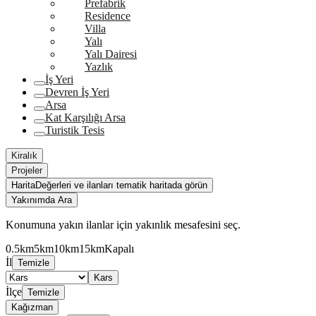
Prefabrik
Residence
Villa
Yalı
Yalı Dairesi
Yazlık
İş Yeri
Devren İş Yeri
Arsa
Kat Karşılığı Arsa
Turistik Tesis
Kiralık
Projeler
Harita
Değerleri ve ilanları tematik haritada görün
Yakınımda Ara
Konumuna yakın ilanlar için yakınlık mesafesini seç.
0.5km
5km
10km
15km
Kapalı
İl
Temizle
Kars
İlçe
Temizle
Kağızman