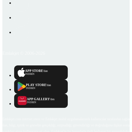
Emlakjet © 2006-2026
APP STORE
'dan
İNDİRİN
PLAY STORE
'dan
İNDİRİN
APP GALLERY
'den
İNDİRİN
Emlakjet.com internet sitesi ve Emlakjet mobil uygulamalarında kullanıcılar tarafından sağlana
ilan, bilgi, içerik ve görselin gerçekliği, orijinalliği, güvenilirliği ve doğruluğuna ilişkin soru
içerikleri giren kullanıcıya ait olup, Emlakjet'in bu hususlarla ilgili herhangi bir sorumluluğu