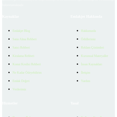
bulunmamaktadır.
Kaynaklar
Emlakjet Hakkında
Emlakjet Blog
Hakkımızda
Satın Alma Rehberi
Ödüllerimiz
Satıcı Rehberi
Reklam Çözümleri
Kiralama Rehberi
Kurumsal Materyaller
Konut Kredisi Rehberi
İnsan Kaynakları
Ne Kadar Ödeyebilirim
İletişim
Emlak Değeri
Yardım
Verilerimiz
Hizmetler
Yasal