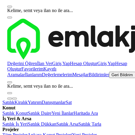
Kelime, semt veya ilan no ile ara...
Değerini Öğren
İlan Ver
Giriş Yap
Hesap Oluştur
Giriş Yap
Hesap
Oluştur
Favorilerim
Kayıtlı
Aramalar
İlanlarım
Değerlemelerim
Mesajlar
Bildirimler
Geri Bildirim
Kelime, semt veya ilan no ile ara...
Satılık
Kiralık
Yatırım
Danışmanlar
Sat
Konut
Satılık Konut
Satılık Daire
Yeni İlanlar
Haritada Ara
İş Yeri & Arsa
Satılık İş Yeri
Satılık Dükkan
Satılık Arsa
Satılık Tarla
Projeler
Tüm Projeler
Ankara Konut Projeleri
Yeni Projeler