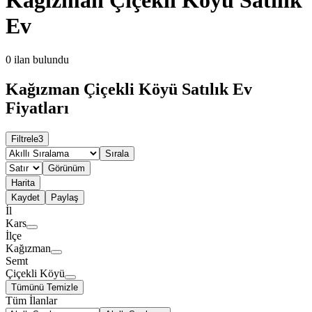
Ev
0
ilan bulundu
Kağızman Çiçekli Köyü Satılık Ev
Fiyatları
Filtrele
3
Sırala
Görünüm
Harita
Kaydet
Paylaş
İl
Kars
İlçe
Kağızman
Semt
Çiçekli Köyü
Tümünü Temizle
Tüm İlanlar