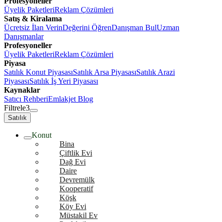
Profesyoneller
Üyelik Paketleri
Reklam Çözümleri
Satış & Kiralama
Ücretsiz İlan Verin
Değerini Öğren
Danışman Bul
Uzman
Danışmanlar
Profesyoneller
Üyelik Paketleri
Reklam Çözümleri
Piyasa
Satılık Konut Piyasası
Satılık Arsa Piyasası
Satılık Arazi
Piyasası
Satılık İş Yeri Piyasası
Kaynaklar
Satıcı Rehberi
Emlakjet Blog
Filtrele
3
Satılık
Konut
Bina
Çiftlik Evi
Dağ Evi
Daire
Devremülk
Kooperatif
Köşk
Köy Evi
Müstakil Ev