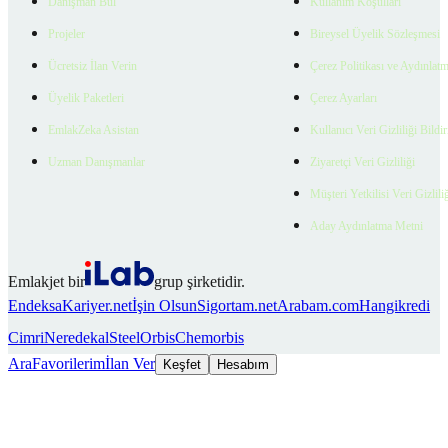
Danışman Bul
Kullanım Koşulları
Projeler
Bireysel Üyelik Sözleşmesi
Ücretsiz İlan Verin
Çerez Politikası ve Aydınlat
Üyelik Paketleri
Çerez Ayarları
EmlakZeka Asistan
Kullanıcı Veri Gizliliği Bildi
Uzman Danışmanlar
Ziyaretçi Veri Gizliliği
Müşteri Yetkilisi Veri Gizlili
Aday Aydınlatma Metni
Emlakjet bir
grup şirketidir.
Endeksa
Kariyer.net
İşin Olsun
Sigortam.net
Arabam.com
Hangikredi
Cimri
Neredekal
SteelOrbis
Chemorbis
Ara
Favorilerim
İlan Ver
Keşfet
Hesabım