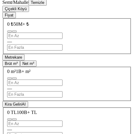
Semt/Mahalle
Temizle
Çiçekli Köyü
Fiyat
0 ₺
50M+ ₺
—
Metrekare
Brüt m²
Net m²
0 m²
1B+ m²
—
Kira Geliri
AI
0 TL
100B+ TL
—