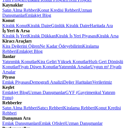
Kaynaklar
Satın Alma Rehberi
Konut Kredisi Rehberi
Uzman
Danışmanlar
Emlakjet Blog
Konut
Kiralık Konut
Kiralık Daire
Günlük Kiralık Daire
Haritada Ara
İş Yeri & Arsa
Kiralık İş Yeri
Kiralık Dükkan
Kiralık İş Yeri Piyasası
Kiralık Arsa
Kiracı Araçları
Kira Değerini Öğren
Ne Kadar Ödeyebilirim
Kiralama
Rehberi
Emlakjet Blog
İlanlar
Yatırımlık Konutlar
Kira Geliri Yüksek Konutlar
Hızlı Geri Dönüşlü
Konutlar
Fiyatı Düşen Konutlar
Yatırımlık Arsalar
Uygun m² Fiyatlı
Arsalar
Piyasa
Emlak Piyasası
Demografi Analizi
Değer Haritaları
Verilerimiz
Keşfet
Emlakjet Blog
Uzman Danışmanlar
GYF (Gayrimenkul Yatırım
Fonu)
Rehberler
Satın Alma Rehberi
Satıcı Rehberi
Kiralama Rehberi
Konut Kredisi
Rehberi
Danışman Ara
Emlak Danışmanları
Emlak Ofisleri
Uzman Danışmanlar