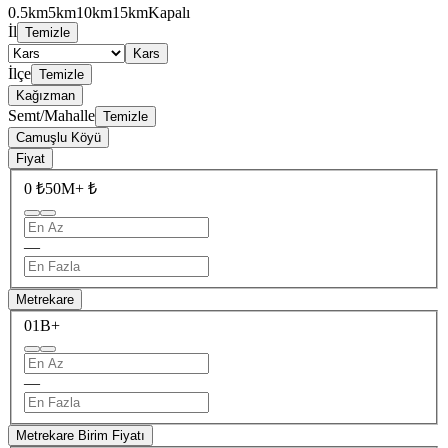
0.5km
5km
10km
15km
Kapalı
İl
Temizle
Kars
İlçe
Temizle
Kağızman
Semt/Mahalle
Temizle
Camuşlu Köyü
Fiyat
0 ₺
50M+ ₺
—
Metrekare
0
1B+
—
Metrekare Birim Fiyatı