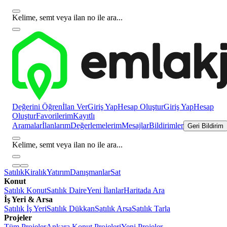
Kelime, semt veya ilan no ile ara...
Değerini Öğren
İlan Ver
Giriş Yap
Hesap Oluştur
Giriş Yap
Hesap
Oluştur
Favorilerim
Kayıtlı
Aramalar
İlanlarım
Değerlemelerim
Mesajlar
Bildirimler
Geri Bildirim
Kelime, semt veya ilan no ile ara...
Satılık
Kiralık
Yatırım
Danışmanlar
Sat
Konut
Satılık Konut
Satılık Daire
Yeni İlanlar
Haritada Ara
İş Yeri & Arsa
Satılık İş Yeri
Satılık Dükkan
Satılık Arsa
Satılık Tarla
Projeler
Tüm Projeler
Ankara Konut Projeleri
Yeni Projeler