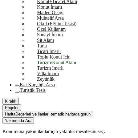
Konut+Ticaret Alanı
Konut İmarlı
Maden Ocağı
Muhtelif Arsa
Okul (Eğitim Tesisi)
Özel Kullanım
Sanayi İmarlı
Sit Alanı
Tarla
Ticari İmarlı
Toplu Konut İçin
Turizm/Konut Alanı
Turizm İmarlı
Villa İmarlı
Zeytinlik
Kat Karşılığı Arsa
Turistik Tesis
Kiralık
Projeler
Harita
Değerleri ve ilanları tematik haritada görün
Yakınımda Ara
Konumuna yakın ilanlar için yakınlık mesafesini seç.