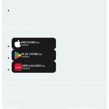
Emlakjet © 2006-2026
APP STORE
'dan
İNDİRİN
PLAY STORE
'dan
İNDİRİN
APP GALLERY
'den
İNDİRİN
Emlakjet.com internet sitesi ve Emlakjet mobil uygulamalarında kullanıcılar tarafından sağlana
ilan, bilgi, içerik ve görselin gerçekliği, orijinalliği, güvenilirliği ve doğruluğuna ilişkin soru
içerikleri giren kullanıcıya ait olup, Emlakjet'in bu hususlarla ilgili herhangi bir sorumluluğu
bulunmamaktadır.
Kaynaklar
Emlakjet Hakkında