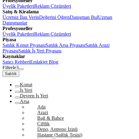
Profesyoneller
Üyelik Paketleri
Reklam Çözümleri
Satış & Kiralama
Ücretsiz İlan Verin
Değerini Öğren
Danışman Bul
Uzman
Danışmanlar
Profesyoneller
Üyelik Paketleri
Reklam Çözümleri
Piyasa
Satılık Konut Piyasası
Satılık Arsa Piyasası
Satılık Arazi
Piyasası
Satılık İş Yeri Piyasası
Kaynaklar
Satıcı Rehberi
Emlakjet Blog
Filtrele
3
Satılık
Konut
İş Yeri
Devren İş Yeri
Arsa
Ada
Arazi
Bağ & Bahçe
Çiftlik
Depo, Antrepo İzinli
Hastane (Sağlık Tesisi)