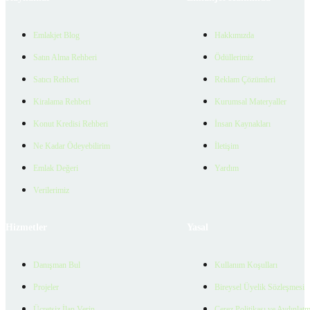
Emlakjet Blog
Hakkımızda
Satın Alma Rehberi
Ödüllerimiz
Satıcı Rehberi
Reklam Çözümleri
Kiralama Rehberi
Kurumsal Materyaller
Konut Kredisi Rehberi
İnsan Kaynakları
Ne Kadar Ödeyebilirim
İletişim
Emlak Değeri
Yardım
Verilerimiz
Hizmetler
Yasal
Danışman Bul
Kullanım Koşulları
Projeler
Bireysel Üyelik Sözleşmesi
Ücretsiz İlan Verin
Çerez Politikası ve Aydınlat