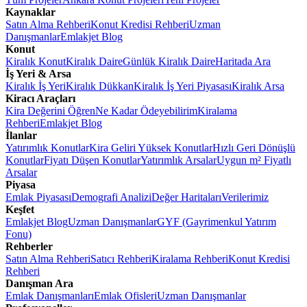
Kaynaklar
Satın Alma Rehberi
Konut Kredisi Rehberi
Uzman
Danışmanlar
Emlakjet Blog
Konut
Kiralık Konut
Kiralık Daire
Günlük Kiralık Daire
Haritada Ara
İş Yeri & Arsa
Kiralık İş Yeri
Kiralık Dükkan
Kiralık İş Yeri Piyasası
Kiralık Arsa
Kiracı Araçları
Kira Değerini Öğren
Ne Kadar Ödeyebilirim
Kiralama
Rehberi
Emlakjet Blog
İlanlar
Yatırımlık Konutlar
Kira Geliri Yüksek Konutlar
Hızlı Geri Dönüşlü
Konutlar
Fiyatı Düşen Konutlar
Yatırımlık Arsalar
Uygun m² Fiyatlı
Arsalar
Piyasa
Emlak Piyasası
Demografi Analizi
Değer Haritaları
Verilerimiz
Keşfet
Emlakjet Blog
Uzman Danışmanlar
GYF (Gayrimenkul Yatırım
Fonu)
Rehberler
Satın Alma Rehberi
Satıcı Rehberi
Kiralama Rehberi
Konut Kredisi
Rehberi
Danışman Ara
Emlak Danışmanları
Emlak Ofisleri
Uzman Danışmanlar