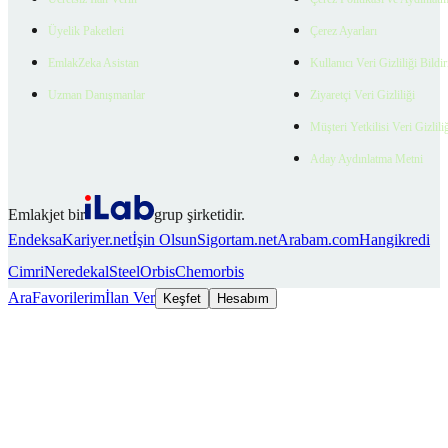
Üyelik Paketleri
Çerez Ayarları
EmlakZeka Asistan
Kullanıcı Veri Gizliliği Bildi
Uzman Danışmanlar
Ziyaretçi Veri Gizliliği
Müşteri Yetkilisi Veri Gizlili
Aday Aydınlatma Metni
Emlakjet bir
grup şirketidir.
Endeksa
Kariyer.net
İşin Olsun
Sigortam.net
Arabam.com
Hangikredi
Cimri
Neredekal
SteelOrbis
Chemorbis
Ara
Favorilerim
İlan Ver
Keşfet
Hesabım