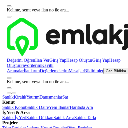
Kelime, semt veya ilan no ile ara...
Değerini Öğren
İlan Ver
Giriş Yap
Hesap Oluştur
Giriş Yap
Hesap
Oluştur
Favorilerim
Kayıtlı
Aramalar
İlanlarım
Değerlemelerim
Mesajlar
Bildirimler
Geri Bildirim
Kelime, semt veya ilan no ile ara...
Satılık
Kiralık
Yatırım
Danışmanlar
Sat
Konut
Satılık Konut
Satılık Daire
Yeni İlanlar
Haritada Ara
İş Yeri & Arsa
Satılık İş Yeri
Satılık Dükkan
Satılık Arsa
Satılık Tarla
Projeler
Tüm Projeler
Ankara Konut Projeleri
Yeni Projeler