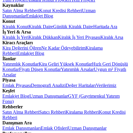
Kaynaklar
Satın Alma Rehberi
Konut Kredisi Rehberi
Uzman
Danışmanlar
Emlakjet Blog
Konut
Kiralık Konut
Kiralık Daire
Günlük Kiralık Daire
Haritada Ara
İş Yeri & Arsa
Kiralık İş Yeri
Kiralık Dükkan
Kiralık İş Yeri Piyasası
Kiralık Arsa
Kiracı Araçları
Kira Değerini Öğren
Ne Kadar Ödeyebilirim
Kiralama
Rehberi
Emlakjet Blog
İlanlar
Yatırımlık Konutlar
Kira Geliri Yüksek Konutlar
Hızlı Geri Dönüşlü
Konutlar
Fiyatı Düşen Konutlar
Yatırımlık Arsalar
Uygun m² Fiyatlı
Arsalar
Piyasa
Emlak Piyasası
Demografi Analizi
Değer Haritaları
Verilerimiz
Keşfet
Emlakjet Blog
Uzman Danışmanlar
GYF (Gayrimenkul Yatırım
Fonu)
Rehberler
Satın Alma Rehberi
Satıcı Rehberi
Kiralama Rehberi
Konut Kredisi
Rehberi
Danışman Ara
Emlak Danışmanları
Emlak Ofisleri
Uzman Danışmanlar