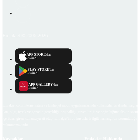
Emlakjet © 2006-2026
APP STORE
'dan
İNDİRİN
PLAY STORE
'dan
İNDİRİN
APP GALLERY
'den
İNDİRİN
Emlakjet.com internet sitesi ve Emlakjet mobil uygulamalarında kullanıcılar tarafından sağlana
ilan, bilgi, içerik ve görselin gerçekliği, orijinalliği, güvenilirliği ve doğruluğuna ilişkin soru
içerikleri giren kullanıcıya ait olup, Emlakjet'in bu hususlarla ilgili herhangi bir sorumluluğu
bulunmamaktadır.
Kaynaklar
Emlakjet Hakkında