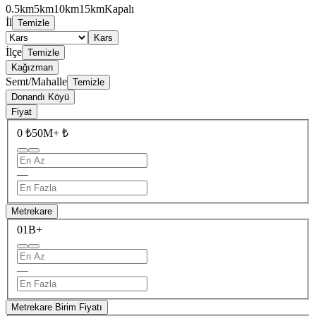
0.5km
5km
10km
15km
Kapalı
İl
Temizle
Kars
İlçe
Temizle
Kağızman
Semt/Mahalle
Temizle
Donandı Köyü
Fiyat
0 ₺
50M+ ₺
—
Metrekare
0
1B+
—
Metrekare Birim Fiyatı