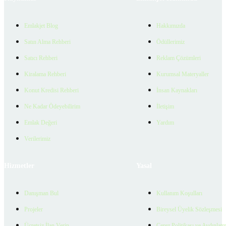
Emlakjet Blog
Hakkımızda
Satın Alma Rehberi
Ödüllerimiz
Satıcı Rehberi
Reklam Çözümleri
Kiralama Rehberi
Kurumsal Materyaller
Konut Kredisi Rehberi
İnsan Kaynakları
Ne Kadar Ödeyebilirim
İletişim
Emlak Değeri
Yardım
Verilerimiz
Hizmetler
Yasal
Danışman Bul
Kullanım Koşulları
Projeler
Bireysel Üyelik Sözleşmesi
Ücretsiz İlan Verin
Çerez Politikası ve Aydınlat