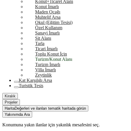
Konut+Ticaret Alanı
Konut İmarlı
Maden Ocağı
Muhtelif Arsa
Okul (Eğitim Tesisi)
Özel Kullanım
Sanayi İmarlı
Sit Alanı
Tarla
Ticari İmarlı
Toplu Konut İçin
Turizm/Konut Alanı
Turizm İmarlı
Villa İmarlı
Zeytinlik
Kat Karşılığı Arsa
Turistik Tesis
Kiralık
Projeler
Harita
Değerleri ve ilanları tematik haritada görün
Yakınımda Ara
Konumuna yakın ilanlar için yakınlık mesafesini seç.