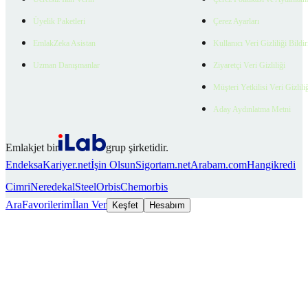
Üyelik Paketleri
Çerez Ayarları
EmlakZeka Asistan
Kullanıcı Veri Gizliliği Bildi
Uzman Danışmanlar
Ziyaretçi Veri Gizliliği
Müşteri Yetkilisi Veri Gizlili
Aday Aydınlatma Metni
Emlakjet bir
grup şirketidir.
Endeksa
Kariyer.net
İşin Olsun
Sigortam.net
Arabam.com
Hangikredi
Cimri
Neredekal
SteelOrbis
Chemorbis
Ara
Favorilerim
İlan Ver
Keşfet
Hesabım