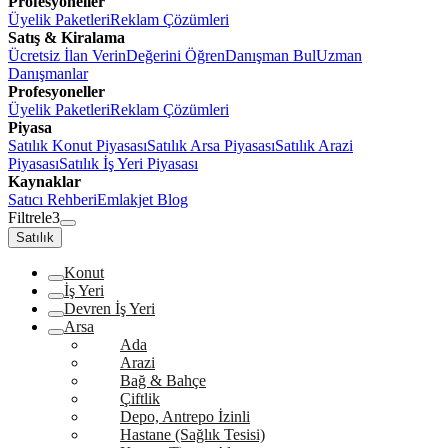
Profesyoneller
Üyelik Paketleri
Reklam Çözümleri
Satış & Kiralama
Ücretsiz İlan Verin
Değerini Öğren
Danışman Bul
Uzman
Danışmanlar
Profesyoneller
Üyelik Paketleri
Reklam Çözümleri
Piyasa
Satılık Konut Piyasası
Satılık Arsa Piyasası
Satılık Arazi
Piyasası
Satılık İş Yeri Piyasası
Kaynaklar
Satıcı Rehberi
Emlakjet Blog
Filtrele
3
Satılık
Konut
İş Yeri
Devren İş Yeri
Arsa
Ada
Arazi
Bağ & Bahçe
Çiftlik
Depo, Antrepo İzinli
Hastane (Sağlık Tesisi)