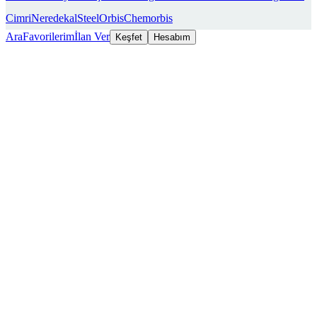
Cimri
Neredekal
SteelOrbis
Chemorbis
Ara
Favorilerim
İlan Ver
Keşfet
Hesabım