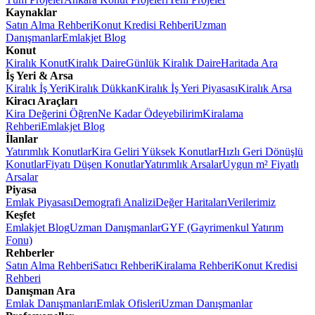
Kaynaklar
Satın Alma Rehberi
Konut Kredisi Rehberi
Uzman
Danışmanlar
Emlakjet Blog
Konut
Kiralık Konut
Kiralık Daire
Günlük Kiralık Daire
Haritada Ara
İş Yeri & Arsa
Kiralık İş Yeri
Kiralık Dükkan
Kiralık İş Yeri Piyasası
Kiralık Arsa
Kiracı Araçları
Kira Değerini Öğren
Ne Kadar Ödeyebilirim
Kiralama
Rehberi
Emlakjet Blog
İlanlar
Yatırımlık Konutlar
Kira Geliri Yüksek Konutlar
Hızlı Geri Dönüşlü
Konutlar
Fiyatı Düşen Konutlar
Yatırımlık Arsalar
Uygun m² Fiyatlı
Arsalar
Piyasa
Emlak Piyasası
Demografi Analizi
Değer Haritaları
Verilerimiz
Keşfet
Emlakjet Blog
Uzman Danışmanlar
GYF (Gayrimenkul Yatırım
Fonu)
Rehberler
Satın Alma Rehberi
Satıcı Rehberi
Kiralama Rehberi
Konut Kredisi
Rehberi
Danışman Ara
Emlak Danışmanları
Emlak Ofisleri
Uzman Danışmanlar