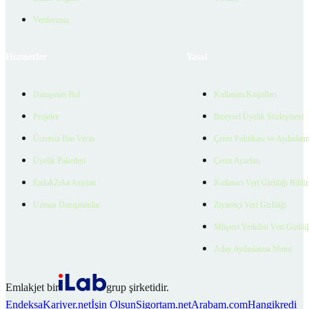
Verilerimiz
Hizmetler
Yasal
Danışman Bul
Kullanım Koşulları
Projeler
Bireysel Üyelik Sözleşmesi
Ücretsiz İlan Verin
Çerez Politikası ve Aydınlat
Üyelik Paketleri
Çerez Ayarları
EmlakZeka Asistan
Kullanıcı Veri Gizliliği Bildi
Uzman Danışmanlar
Ziyaretçi Veri Gizliliği
Müşteri Yetkilisi Veri Gizlili
Aday Aydınlatma Metni
Emlakjet bir
grup şirketidir.
Endeksa
Kariyer.net
İşin Olsun
Sigortam.net
Arabam.com
Hangikredi