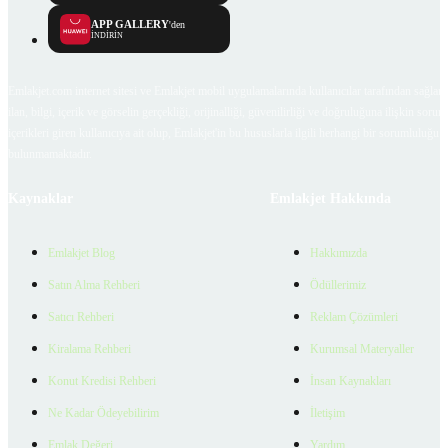
APP GALLERY
'den
İNDİRİN
Emlakjet.com internet sitesi ve Emlakjet mobil uygulamalarında kullanıcılar tarafından sağlana
ilan, bilgi, içerik ve görselin gerçekliği, orijinalliği, güvenilirliği ve doğruluğuna ilişkin soru
içerikleri giren kullanıcıya ait olup, Emlakjet'in bu hususlarla ilgili herhangi bir sorumluluğu
bulunmamaktadır.
Kaynaklar
Emlakjet Hakkında
Emlakjet Blog
Hakkımızda
Satın Alma Rehberi
Ödüllerimiz
Satıcı Rehberi
Reklam Çözümleri
Kiralama Rehberi
Kurumsal Materyaller
Konut Kredisi Rehberi
İnsan Kaynakları
Ne Kadar Ödeyebilirim
İletişim
Emlak Değeri
Yardım