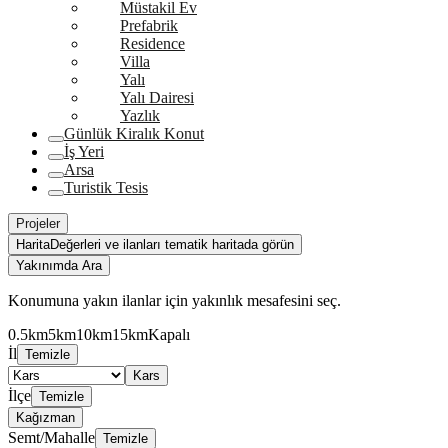
Müstakil Ev
Prefabrik
Residence
Villa
Yalı
Yalı Dairesi
Yazlık
Günlük Kiralık Konut
İş Yeri
Arsa
Turistik Tesis
Projeler
Harita
Değerleri ve ilanları tematik haritada görün
Yakınımda Ara
Konumuna yakın ilanlar için yakınlık mesafesini seç.
0.5km
5km
10km
15km
Kapalı
İl
Temizle
Kars
İlçe
Temizle
Kağızman
Semt/Mahalle
Temizle