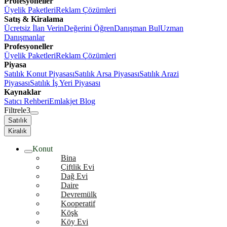
Profesyoneller
Üyelik Paketleri
Reklam Çözümleri
Satış & Kiralama
Ücretsiz İlan Verin
Değerini Öğren
Danışman Bul
Uzman
Danışmanlar
Profesyoneller
Üyelik Paketleri
Reklam Çözümleri
Piyasa
Satılık Konut Piyasası
Satılık Arsa Piyasası
Satılık Arazi
Piyasası
Satılık İş Yeri Piyasası
Kaynaklar
Satıcı Rehberi
Emlakjet Blog
Filtrele
3
Satılık
Kiralık
Konut
Bina
Çiftlik Evi
Dağ Evi
Daire
Devremülk
Kooperatif
Köşk
Köy Evi