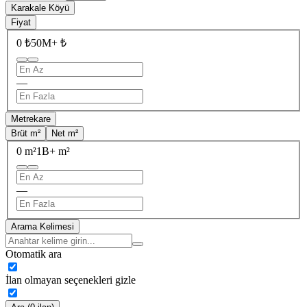
Karakale Köyü
Fiyat
0 ₺
50M+ ₺
—
Metrekare
Brüt m²
Net m²
0 m²
1B+ m²
—
Arama Kelimesi
Otomatik ara
İlan olmayan seçenekleri gizle