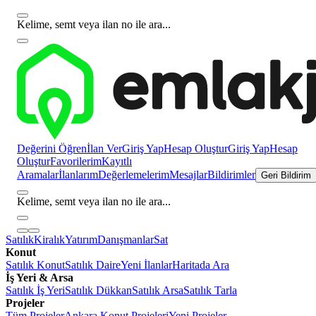
Kelime, semt veya ilan no ile ara...
Değerini Öğren
İlan Ver
Giriş Yap
Hesap Oluştur
Giriş Yap
Hesap
Oluştur
Favorilerim
Kayıtlı
Aramalar
İlanlarım
Değerlemelerim
Mesajlar
Bildirimler
Geri Bildirim
Kelime, semt veya ilan no ile ara...
Satılık
Kiralık
Yatırım
Danışmanlar
Sat
Konut
Satılık Konut
Satılık Daire
Yeni İlanlar
Haritada Ara
İş Yeri & Arsa
Satılık İş Yeri
Satılık Dükkan
Satılık Arsa
Satılık Tarla
Projeler
Tüm Projeler
Ankara Konut Projeleri
Yeni Projeler