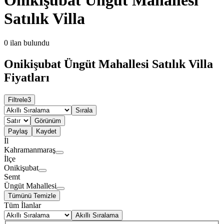
Satılık Villa
0
ilan bulundu
Onikişubat Üngüt Mahallesi Satılık Villa
Fiyatları
Filtrele
3
Sırala
Görünüm
Paylaş
Kaydet
İl
Kahramanmaraş
İlçe
Onikişubat
Semt
Üngüt Mahallesi
Tümünü Temizle
Tüm İlanlar
Akıllı Sıralama