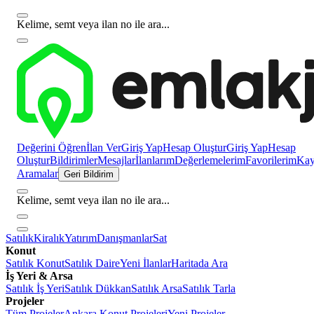
Kelime, semt veya ilan no ile ara...
Değerini Öğren
İlan Ver
Giriş Yap
Hesap Oluştur
Giriş Yap
Hesap
Oluştur
Bildirimler
Mesajlar
İlanlarım
Değerlemelerim
Favorilerim
Kayı
Aramalar
Geri Bildirim
Kelime, semt veya ilan no ile ara...
Satılık
Kiralık
Yatırım
Danışmanlar
Sat
Konut
Satılık Konut
Satılık Daire
Yeni İlanlar
Haritada Ara
İş Yeri & Arsa
Satılık İş Yeri
Satılık Dükkan
Satılık Arsa
Satılık Tarla
Projeler
Tüm Projeler
Ankara Konut Projeleri
Yeni Projeler