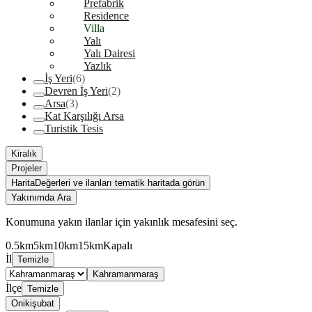
Prefabrik
Residence
Villa
Yalı
Yalı Dairesi
Yazlık
İş Yeri
(6)
Devren İş Yeri
(2)
Arsa
(3)
Kat Karşılığı Arsa
Turistik Tesis
Kiralık
Projeler
Harita
Değerleri ve ilanları tematik haritada görün
Yakınımda Ara
Konumuna yakın ilanlar için yakınlık mesafesini seç.
0.5km
5km
10km
15km
Kapalı
İl
Temizle
Kahramanmaraş
İlçe
Temizle
Onikişubat