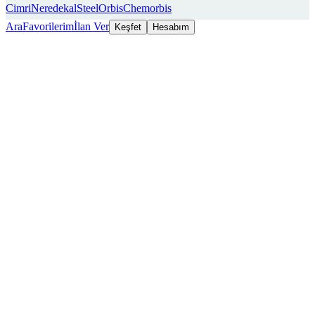
Cimri
Neredekal
SteelOrbis
Chemorbis
Ara
Favorilerim
İlan Ver
Keşfet
Hesabım