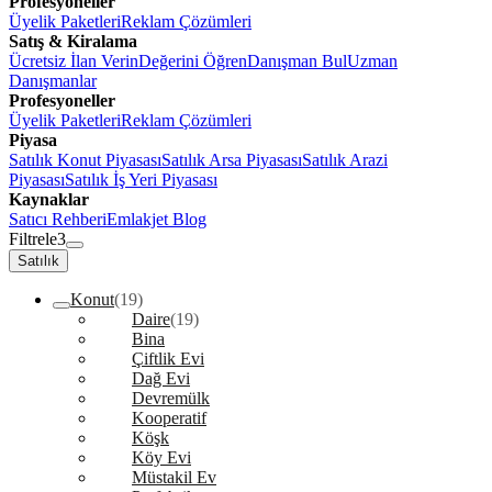
Profesyoneller
Üyelik Paketleri
Reklam Çözümleri
Satış & Kiralama
Ücretsiz İlan Verin
Değerini Öğren
Danışman Bul
Uzman
Danışmanlar
Profesyoneller
Üyelik Paketleri
Reklam Çözümleri
Piyasa
Satılık Konut Piyasası
Satılık Arsa Piyasası
Satılık Arazi
Piyasası
Satılık İş Yeri Piyasası
Kaynaklar
Satıcı Rehberi
Emlakjet Blog
Filtrele
3
Satılık
Konut
(19)
Daire
(19)
Bina
Çiftlik Evi
Dağ Evi
Devremülk
Kooperatif
Köşk
Köy Evi
Müstakil Ev