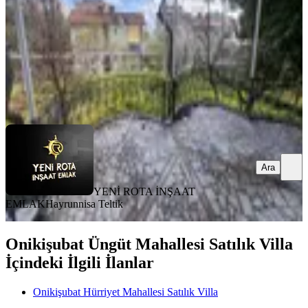
25.000.000 ₺
YENİ ROTA İNŞAAT EMLAK
Hayrunnisa Teltik
Ara
Ara
YENİ ROTA İNŞAAT
EMLAK
Hayrunnisa Teltik
Onikişubat Üngüt Mahallesi Satılık Villa
İçindeki İlgili İlanlar
Onikişubat Hürriyet Mahallesi Satılık Villa