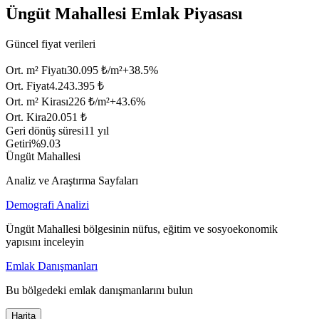
Üngüt Mahallesi Emlak Piyasası
Güncel fiyat verileri
Ort. m² Fiyatı
30.095 ₺/m²
+
38.5
%
Ort. Fiyat
4.243.395 ₺
Ort. m² Kirası
226 ₺/m²
+
43.6
%
Ort. Kira
20.051 ₺
Geri dönüş süresi
11 yıl
Getiri
%9.03
Üngüt Mahallesi
Analiz ve Araştırma Sayfaları
Demografi Analizi
Üngüt Mahallesi bölgesinin nüfus, eğitim ve sosyoekonomik
yapısını inceleyin
Emlak Danışmanları
Bu bölgedeki emlak danışmanlarını bulun
Harita