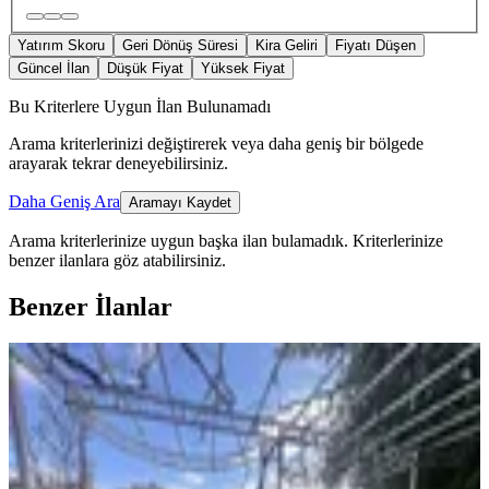
Yatırım Skoru
Geri Dönüş Süresi
Kira Geliri
Fiyatı Düşen
Güncel İlan
Düşük Fiyat
Yüksek Fiyat
Bu Kriterlere Uygun İlan Bulunamadı
Arama kriterlerinizi değiştirerek veya daha geniş bir bölgede
arayarak tekrar deneyebilirsiniz.
Daha Geniş Ara
Aramayı Kaydet
Arama kriterlerinize uygun başka ilan bulamadık.
Kriterlerinize
benzer ilanlara göz atabilirsiniz.
Benzer İlanlar
MANZARALI
Yeni Rota Güvencesiyle Şehrin
Merkezinde Villa Sahibi Olun
Onikişubat, Hürriyet Mahallesi
6+1
·
320 m²
·
31.07.2026