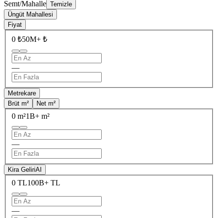
Semt/Mahalle
Temizle
Üngüt Mahallesi
Fiyat
0 ₺
50M+ ₺
—
Metrekare
Brüt m²
Net m²
0 m²
1B+ m²
—
Kira Geliri
AI
0 TL
100B+ TL
—