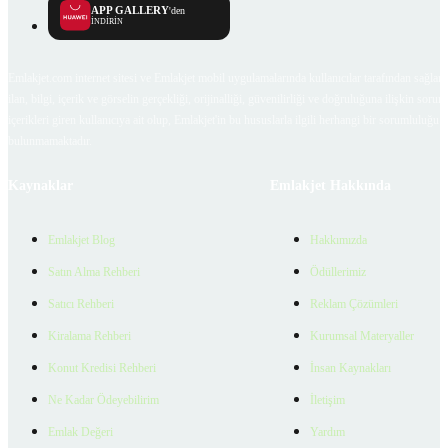
APP GALLERY
'den
İNDİRİN
Emlakjet.com internet sitesi ve Emlakjet mobil uygulamalarında kullanıcılar tarafından sağlana
ilan, bilgi, içerik ve görselin gerçekliği, orijinalliği, güvenilirliği ve doğruluğuna ilişkin soru
içerikleri giren kullanıcıya ait olup, Emlakjet'in bu hususlarla ilgili herhangi bir sorumluluğu
bulunmamaktadır.
Kaynaklar
Emlakjet Hakkında
Emlakjet Blog
Hakkımızda
Satın Alma Rehberi
Ödüllerimiz
Satıcı Rehberi
Reklam Çözümleri
Kiralama Rehberi
Kurumsal Materyaller
Konut Kredisi Rehberi
İnsan Kaynakları
Ne Kadar Ödeyebilirim
İletişim
Emlak Değeri
Yardım