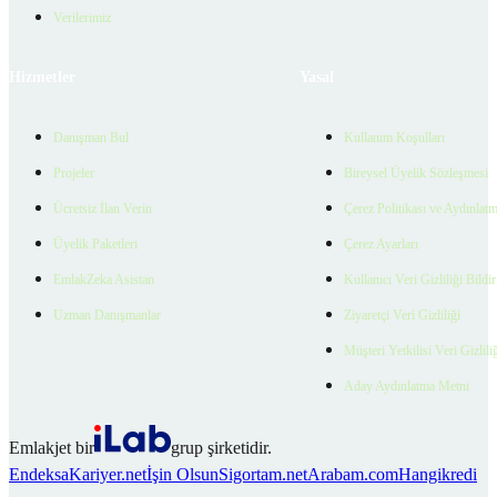
Verilerimiz
Hizmetler
Yasal
Danışman Bul
Kullanım Koşulları
Projeler
Bireysel Üyelik Sözleşmesi
Ücretsiz İlan Verin
Çerez Politikası ve Aydınlat
Üyelik Paketleri
Çerez Ayarları
EmlakZeka Asistan
Kullanıcı Veri Gizliliği Bildi
Uzman Danışmanlar
Ziyaretçi Veri Gizliliği
Müşteri Yetkilisi Veri Gizlili
Aday Aydınlatma Metni
Emlakjet bir
grup şirketidir.
Endeksa
Kariyer.net
İşin Olsun
Sigortam.net
Arabam.com
Hangikredi