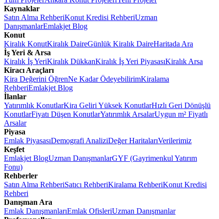
Kaynaklar
Satın Alma Rehberi
Konut Kredisi Rehberi
Uzman
Danışmanlar
Emlakjet Blog
Konut
Kiralık Konut
Kiralık Daire
Günlük Kiralık Daire
Haritada Ara
İş Yeri & Arsa
Kiralık İş Yeri
Kiralık Dükkan
Kiralık İş Yeri Piyasası
Kiralık Arsa
Kiracı Araçları
Kira Değerini Öğren
Ne Kadar Ödeyebilirim
Kiralama
Rehberi
Emlakjet Blog
İlanlar
Yatırımlık Konutlar
Kira Geliri Yüksek Konutlar
Hızlı Geri Dönüşlü
Konutlar
Fiyatı Düşen Konutlar
Yatırımlık Arsalar
Uygun m² Fiyatlı
Arsalar
Piyasa
Emlak Piyasası
Demografi Analizi
Değer Haritaları
Verilerimiz
Keşfet
Emlakjet Blog
Uzman Danışmanlar
GYF (Gayrimenkul Yatırım
Fonu)
Rehberler
Satın Alma Rehberi
Satıcı Rehberi
Kiralama Rehberi
Konut Kredisi
Rehberi
Danışman Ara
Emlak Danışmanları
Emlak Ofisleri
Uzman Danışmanlar