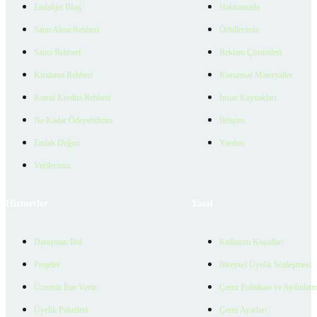
Emlakjet Blog
Hakkımızda
Satın Alma Rehberi
Ödüllerimiz
Satıcı Rehberi
Reklam Çözümleri
Kiralama Rehberi
Kurumsal Materyaller
Konut Kredisi Rehberi
İnsan Kaynakları
Ne Kadar Ödeyebilirim
İletişim
Emlak Değeri
Yardım
Verilerimiz
Hizmetler
Yasal
Danışman Bul
Kullanım Koşulları
Projeler
Bireysel Üyelik Sözleşmesi
Ücretsiz İlan Verin
Çerez Politikası ve Aydınlat
Üyelik Paketleri
Çerez Ayarları