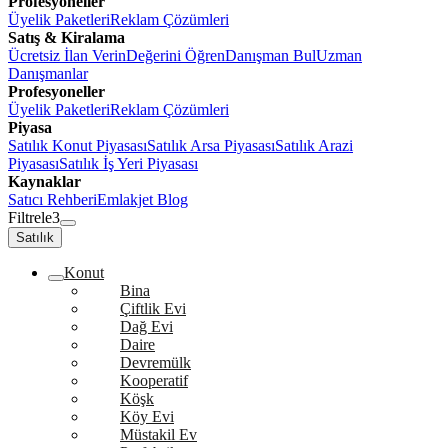
Profesyoneller
Üyelik Paketleri
Reklam Çözümleri
Satış & Kiralama
Ücretsiz İlan Verin
Değerini Öğren
Danışman Bul
Uzman
Danışmanlar
Profesyoneller
Üyelik Paketleri
Reklam Çözümleri
Piyasa
Satılık Konut Piyasası
Satılık Arsa Piyasası
Satılık Arazi
Piyasası
Satılık İş Yeri Piyasası
Kaynaklar
Satıcı Rehberi
Emlakjet Blog
Filtrele
3
Satılık
Konut
Bina
Çiftlik Evi
Dağ Evi
Daire
Devremülk
Kooperatif
Köşk
Köy Evi
Müstakil Ev