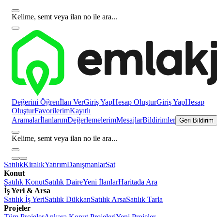
Kelime, semt veya ilan no ile ara...
Değerini Öğren
İlan Ver
Giriş Yap
Hesap Oluştur
Giriş Yap
Hesap
Oluştur
Favorilerim
Kayıtlı
Aramalar
İlanlarım
Değerlemelerim
Mesajlar
Bildirimler
Geri Bildirim
Kelime, semt veya ilan no ile ara...
Satılık
Kiralık
Yatırım
Danışmanlar
Sat
Konut
Satılık Konut
Satılık Daire
Yeni İlanlar
Haritada Ara
İş Yeri & Arsa
Satılık İş Yeri
Satılık Dükkan
Satılık Arsa
Satılık Tarla
Projeler
Tüm Projeler
Ankara Konut Projeleri
Yeni Projeler