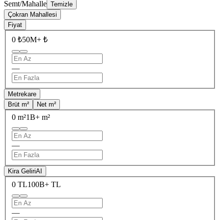
Semt/Mahalle
Temizle
Çokran Mahallesi
Fiyat
0 ₺
50M+ ₺
—
Metrekare
Brüt m²
Net m²
0 m²
1B+ m²
—
Kira Geliri
AI
0 TL
100B+ TL
—