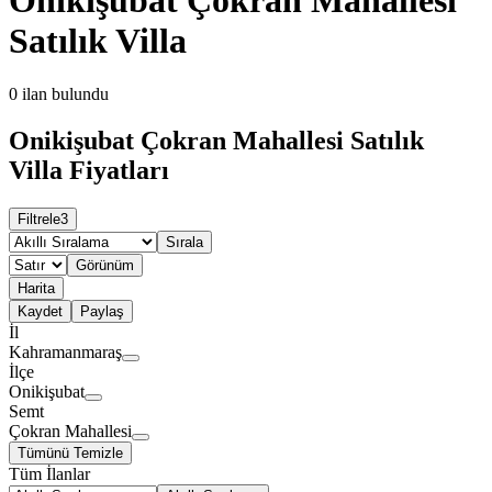
Satılık Villa
0
ilan bulundu
Onikişubat Çokran Mahallesi Satılık
Villa Fiyatları
Filtrele
3
Sırala
Görünüm
Harita
Kaydet
Paylaş
İl
Kahramanmaraş
İlçe
Onikişubat
Semt
Çokran Mahallesi
Tümünü Temizle
Tüm İlanlar