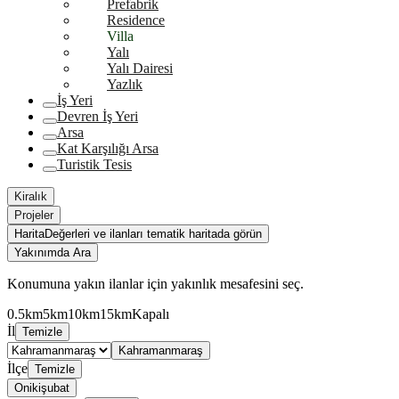
Prefabrik
Residence
Villa
Yalı
Yalı Dairesi
Yazlık
İş Yeri
Devren İş Yeri
Arsa
Kat Karşılığı Arsa
Turistik Tesis
Kiralık
Projeler
Harita
Değerleri ve ilanları tematik haritada görün
Yakınımda Ara
Konumuna yakın ilanlar için yakınlık mesafesini seç.
0.5km
5km
10km
15km
Kapalı
İl
Temizle
Kahramanmaraş
İlçe
Temizle
Onikişubat