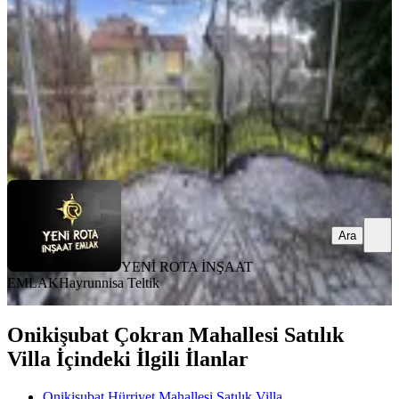
6+1
·
320 m²
·
31.07.2026
25.000.000 ₺
YENİ ROTA İNŞAAT EMLAK
Hayrunnisa Teltik
Ara
Ara
YENİ ROTA İNŞAAT
EMLAK
Hayrunnisa Teltik
Onikişubat Çokran Mahallesi Satılık
Villa İçindeki İlgili İlanlar
Onikişubat Hürriyet Mahallesi Satılık Villa