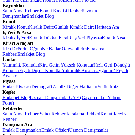
Kaynaklar
Satın Alma Rehberi
Konut Kredisi Rehberi
Uzman
Danışmanlar
Emlakjet Blog
Konut
Kiralık Konut
Kiralık Daire
Günlük Kiralık Daire
Haritada Ara
İş Yeri & Arsa
Kiralık İş Yeri
Kiralık Dükkan
Kiralık İş Yeri Piyasası
Kiralık Arsa
Kiracı Araçları
Kira Değerini Öğren
Ne Kadar Ödeyebilirim
Kiralama
Rehberi
Emlakjet Blog
İlanlar
Yatırımlık Konutlar
Kira Geliri Yüksek Konutlar
Hızlı Geri Dönüşlü
Konutlar
Fiyatı Düşen Konutlar
Yatırımlık Arsalar
Uygun m² Fiyatlı
Arsalar
Piyasa
Emlak Piyasası
Demografi Analizi
Değer Haritaları
Verilerimiz
Keşfet
Emlakjet Blog
Uzman Danışmanlar
GYF (Gayrimenkul Yatırım
Fonu)
Rehberler
Satın Alma Rehberi
Satıcı Rehberi
Kiralama Rehberi
Konut Kredisi
Rehberi
Danışman Ara
Emlak Danışmanları
Emlak Ofisleri
Uzman Danışmanlar