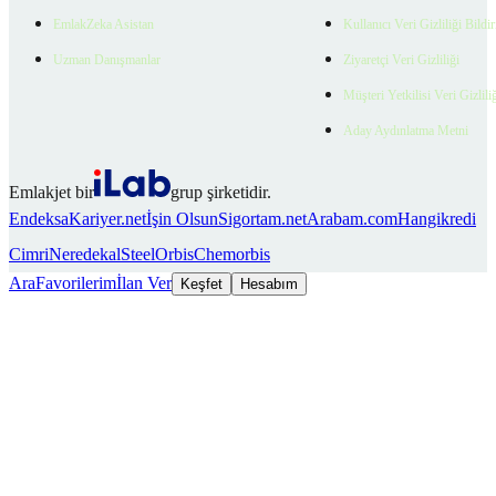
EmlakZeka Asistan
Kullanıcı Veri Gizliliği Bildi
Uzman Danışmanlar
Ziyaretçi Veri Gizliliği
Müşteri Yetkilisi Veri Gizlili
Aday Aydınlatma Metni
Emlakjet bir
grup şirketidir.
Endeksa
Kariyer.net
İşin Olsun
Sigortam.net
Arabam.com
Hangikredi
Cimri
Neredekal
SteelOrbis
Chemorbis
Ara
Favorilerim
İlan Ver
Keşfet
Hesabım