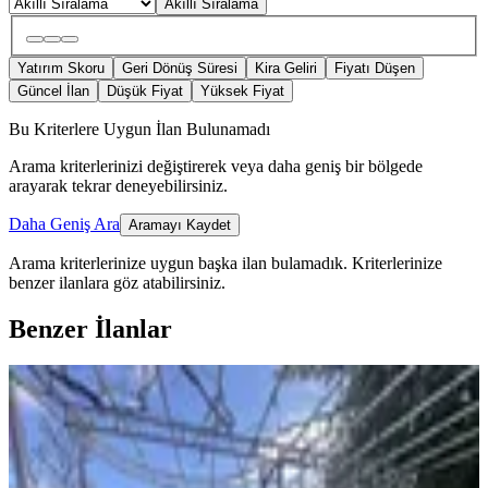
Akıllı Sıralama
Yatırım Skoru
Geri Dönüş Süresi
Kira Geliri
Fiyatı Düşen
Güncel İlan
Düşük Fiyat
Yüksek Fiyat
Bu Kriterlere Uygun İlan Bulunamadı
Arama kriterlerinizi değiştirerek veya daha geniş bir bölgede
arayarak tekrar deneyebilirsiniz.
Daha Geniş Ara
Aramayı Kaydet
Arama kriterlerinize uygun başka ilan bulamadık.
Kriterlerinize
benzer ilanlara göz atabilirsiniz.
Benzer İlanlar
MANZARALI
Yeni Rota Güvencesiyle Şehrin
Merkezinde Villa Sahibi Olun
Onikişubat, Hürriyet Mahallesi