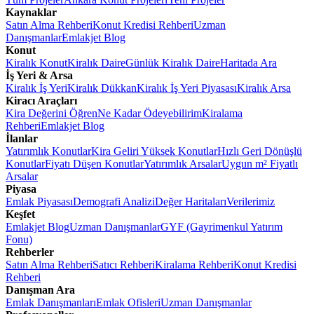
Kaynaklar
Satın Alma Rehberi
Konut Kredisi Rehberi
Uzman
Danışmanlar
Emlakjet Blog
Konut
Kiralık Konut
Kiralık Daire
Günlük Kiralık Daire
Haritada Ara
İş Yeri & Arsa
Kiralık İş Yeri
Kiralık Dükkan
Kiralık İş Yeri Piyasası
Kiralık Arsa
Kiracı Araçları
Kira Değerini Öğren
Ne Kadar Ödeyebilirim
Kiralama
Rehberi
Emlakjet Blog
İlanlar
Yatırımlık Konutlar
Kira Geliri Yüksek Konutlar
Hızlı Geri Dönüşlü
Konutlar
Fiyatı Düşen Konutlar
Yatırımlık Arsalar
Uygun m² Fiyatlı
Arsalar
Piyasa
Emlak Piyasası
Demografi Analizi
Değer Haritaları
Verilerimiz
Keşfet
Emlakjet Blog
Uzman Danışmanlar
GYF (Gayrimenkul Yatırım
Fonu)
Rehberler
Satın Alma Rehberi
Satıcı Rehberi
Kiralama Rehberi
Konut Kredisi
Rehberi
Danışman Ara
Emlak Danışmanları
Emlak Ofisleri
Uzman Danışmanlar