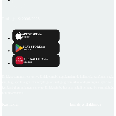
Emlakjet © 2006-2026
APP STORE
'dan
İNDİRİN
PLAY STORE
'dan
İNDİRİN
APP GALLERY
'den
İNDİRİN
Emlakjet.com internet sitesi ve Emlakjet mobil uygulamalarında kullanıcılar tarafından sağlana
ilan, bilgi, içerik ve görselin gerçekliği, orijinalliği, güvenilirliği ve doğruluğuna ilişkin soru
içerikleri giren kullanıcıya ait olup, Emlakjet'in bu hususlarla ilgili herhangi bir sorumluluğu
bulunmamaktadır.
Kaynaklar
Emlakjet Hakkında