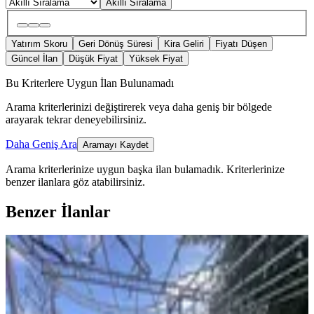
Akıllı Sıralama
Yatırım Skoru
Geri Dönüş Süresi
Kira Geliri
Fiyatı Düşen
Güncel İlan
Düşük Fiyat
Yüksek Fiyat
Bu Kriterlere Uygun İlan Bulunamadı
Arama kriterlerinizi değiştirerek veya daha geniş bir bölgede
arayarak tekrar deneyebilirsiniz.
Daha Geniş Ara
Aramayı Kaydet
Arama kriterlerinize uygun başka ilan bulamadık.
Kriterlerinize
benzer ilanlara göz atabilirsiniz.
Benzer İlanlar
MANZARALI
Yeni Rota Güvencesiyle Şehrin
Merkezinde Villa Sahibi Olun
Onikişubat, Hürriyet Mahallesi