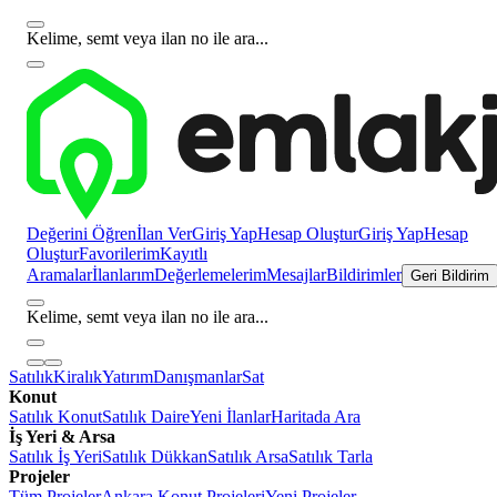
Kelime, semt veya ilan no ile ara...
Değerini Öğren
İlan Ver
Giriş Yap
Hesap Oluştur
Giriş Yap
Hesap
Oluştur
Favorilerim
Kayıtlı
Aramalar
İlanlarım
Değerlemelerim
Mesajlar
Bildirimler
Geri Bildirim
Kelime, semt veya ilan no ile ara...
Satılık
Kiralık
Yatırım
Danışmanlar
Sat
Konut
Satılık Konut
Satılık Daire
Yeni İlanlar
Haritada Ara
İş Yeri & Arsa
Satılık İş Yeri
Satılık Dükkan
Satılık Arsa
Satılık Tarla
Projeler
Tüm Projeler
Ankara Konut Projeleri
Yeni Projeler