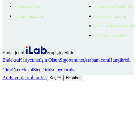
EmlakZeka Asistan
Kullanıcı Veri Gizliliği Bildi
Uzman Danışmanlar
Ziyaretçi Veri Gizliliği
Müşteri Yetkilisi Veri Gizlili
Aday Aydınlatma Metni
Emlakjet bir
grup şirketidir.
Endeksa
Kariyer.net
İşin Olsun
Sigortam.net
Arabam.com
Hangikredi
Cimri
Neredekal
SteelOrbis
Chemorbis
Ara
Favorilerim
İlan Ver
Keşfet
Hesabım