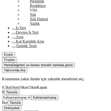
Prefabrik
Residence
Villa
Yalı
Yalı Dairesi
Yazlık
İş Yeri
Devren İş Yeri
Arsa
Kat Karşılığı Arsa
Turistik Tesis
Kiralık
Projeler
Harita
Değerleri ve ilanları tematik haritada görün
Yakınımda Ara
Konumuna yakın ilanlar için yakınlık mesafesini seç.
0.5km
5km
10km
15km
Kapalı
İl
Temizle
Kahramanmaraş
İlçe
Temizle
Onikişubat