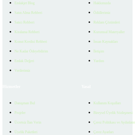
Emlakjet Blog
Hakkımızda
Satın Alma Rehberi
Ödüllerimiz
Satıcı Rehberi
Reklam Çözümleri
Kiralama Rehberi
Kurumsal Materyaller
Konut Kredisi Rehberi
İnsan Kaynakları
Ne Kadar Ödeyebilirim
İletişim
Emlak Değeri
Yardım
Verilerimiz
Hizmetler
Yasal
Danışman Bul
Kullanım Koşulları
Projeler
Bireysel Üyelik Sözleşmesi
Ücretsiz İlan Verin
Çerez Politikası ve Aydınlat
Üyelik Paketleri
Çerez Ayarları