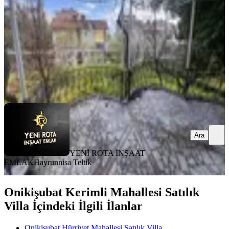
6+1
·
320 m²
·
31.07.2026
25.000.000 ₺
YENİ ROTA İNŞAAT EMLAK
Hayrunnisa Teltik
Ara
Ara
YENİ ROTA İNŞAAT
EMLAK
Hayrunnisa Teltik
Onikişubat Kerimli Mahallesi Satılık
Villa İçindeki İlgili İlanlar
Onikişubat Hürriyet Mahallesi Satılık Villa