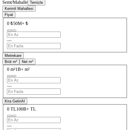
Semt/Mahalle
Temizle
Kerimli Mahallesi
Fiyat
0 ₺
50M+ ₺
—
Metrekare
Brüt m²
Net m²
0 m²
1B+ m²
—
Kira Geliri
AI
0 TL
100B+ TL
—