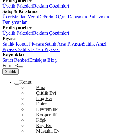
Profesyoneller
Üyelik Paketleri
Reklam Çözümleri
Satış & Kiralama
Ücretsiz İlan Verin
Değerini Öğren
Danışman Bul
Uzman
Danışmanlar
Profesyoneller
Üyelik Paketleri
Reklam Çözümleri
Piyasa
Satılık Konut Piyasası
Satılık Arsa Piyasası
Satılık Arazi
Piyasası
Satılık İş Yeri Piyasası
Kaynaklar
Satıcı Rehberi
Emlakjet Blog
Filtrele
3
Satılık
Konut
Bina
Çiftlik Evi
Dağ Evi
Daire
Devremülk
Kooperatif
Köşk
Köy Evi
Müstakil Ev