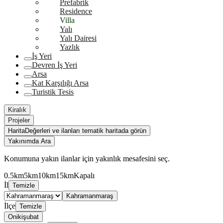
Prefabrik
Residence
Villa
Yalı
Yalı Dairesi
Yazlık
İş Yeri
Devren İş Yeri
Arsa
Kat Karşılığı Arsa
Turistik Tesis
Kiralık
Projeler
Harita
Değerleri ve ilanları tematik haritada görün
Yakınımda Ara
Konumuna yakın ilanlar için yakınlık mesafesini seç.
0.5km
5km
10km
15km
Kapalı
İl
Temizle
Kahramanmaraş
İlçe
Temizle
Onikişubat