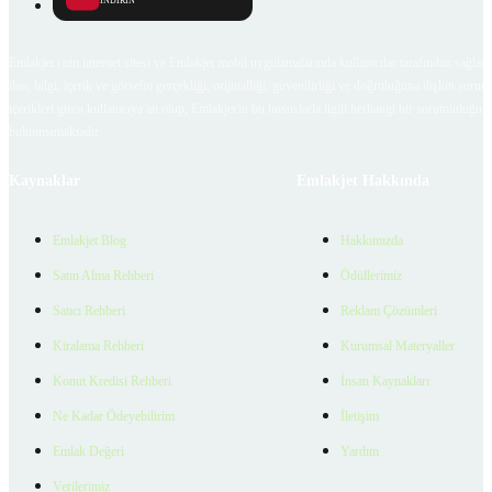
İNDİRİN
Emlakjet.com internet sitesi ve Emlakjet mobil uygulamalarında kullanıcılar tarafından sağlana
ilan, bilgi, içerik ve görselin gerçekliği, orijinalliği, güvenilirliği ve doğruluğuna ilişkin soru
içerikleri giren kullanıcıya ait olup, Emlakjet'in bu hususlarla ilgili herhangi bir sorumluluğu
bulunmamaktadır.
Kaynaklar
Emlakjet Hakkında
Emlakjet Blog
Hakkımızda
Satın Alma Rehberi
Ödüllerimiz
Satıcı Rehberi
Reklam Çözümleri
Kiralama Rehberi
Kurumsal Materyaller
Konut Kredisi Rehberi
İnsan Kaynakları
Ne Kadar Ödeyebilirim
İletişim
Emlak Değeri
Yardım
Verilerimiz