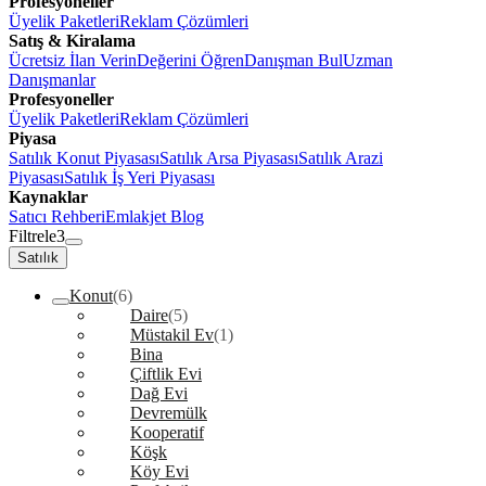
Profesyoneller
Üyelik Paketleri
Reklam Çözümleri
Satış & Kiralama
Ücretsiz İlan Verin
Değerini Öğren
Danışman Bul
Uzman
Danışmanlar
Profesyoneller
Üyelik Paketleri
Reklam Çözümleri
Piyasa
Satılık Konut Piyasası
Satılık Arsa Piyasası
Satılık Arazi
Piyasası
Satılık İş Yeri Piyasası
Kaynaklar
Satıcı Rehberi
Emlakjet Blog
Filtrele
3
Satılık
Konut
(6)
Daire
(5)
Müstakil Ev
(1)
Bina
Çiftlik Evi
Dağ Evi
Devremülk
Kooperatif
Köşk
Köy Evi