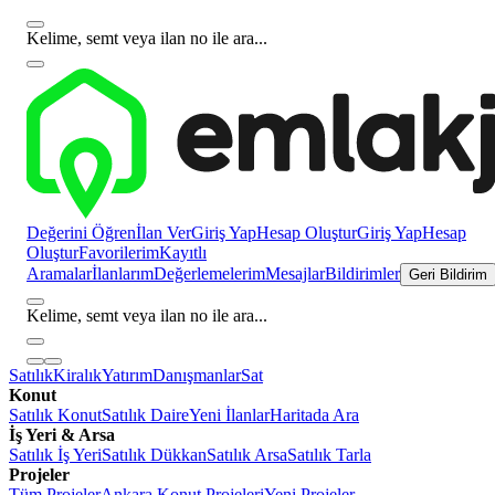
Kelime, semt veya ilan no ile ara...
Değerini Öğren
İlan Ver
Giriş Yap
Hesap Oluştur
Giriş Yap
Hesap
Oluştur
Favorilerim
Kayıtlı
Aramalar
İlanlarım
Değerlemelerim
Mesajlar
Bildirimler
Geri Bildirim
Kelime, semt veya ilan no ile ara...
Satılık
Kiralık
Yatırım
Danışmanlar
Sat
Konut
Satılık Konut
Satılık Daire
Yeni İlanlar
Haritada Ara
İş Yeri & Arsa
Satılık İş Yeri
Satılık Dükkan
Satılık Arsa
Satılık Tarla
Projeler
Tüm Projeler
Ankara Konut Projeleri
Yeni Projeler