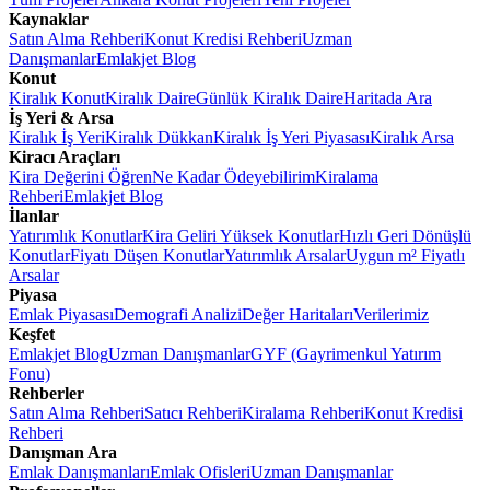
Kaynaklar
Satın Alma Rehberi
Konut Kredisi Rehberi
Uzman
Danışmanlar
Emlakjet Blog
Konut
Kiralık Konut
Kiralık Daire
Günlük Kiralık Daire
Haritada Ara
İş Yeri & Arsa
Kiralık İş Yeri
Kiralık Dükkan
Kiralık İş Yeri Piyasası
Kiralık Arsa
Kiracı Araçları
Kira Değerini Öğren
Ne Kadar Ödeyebilirim
Kiralama
Rehberi
Emlakjet Blog
İlanlar
Yatırımlık Konutlar
Kira Geliri Yüksek Konutlar
Hızlı Geri Dönüşlü
Konutlar
Fiyatı Düşen Konutlar
Yatırımlık Arsalar
Uygun m² Fiyatlı
Arsalar
Piyasa
Emlak Piyasası
Demografi Analizi
Değer Haritaları
Verilerimiz
Keşfet
Emlakjet Blog
Uzman Danışmanlar
GYF (Gayrimenkul Yatırım
Fonu)
Rehberler
Satın Alma Rehberi
Satıcı Rehberi
Kiralama Rehberi
Konut Kredisi
Rehberi
Danışman Ara
Emlak Danışmanları
Emlak Ofisleri
Uzman Danışmanlar