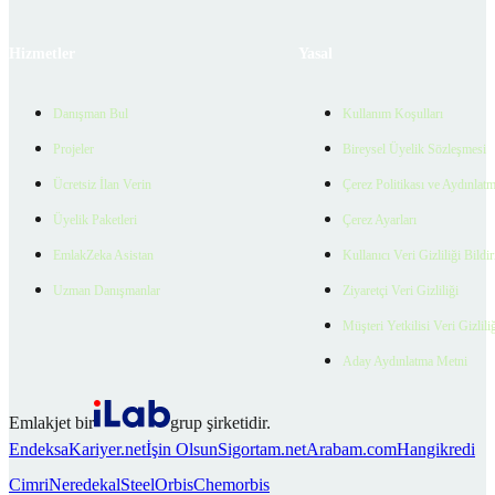
Hizmetler
Yasal
Danışman Bul
Kullanım Koşulları
Projeler
Bireysel Üyelik Sözleşmesi
Ücretsiz İlan Verin
Çerez Politikası ve Aydınlat
Üyelik Paketleri
Çerez Ayarları
EmlakZeka Asistan
Kullanıcı Veri Gizliliği Bildi
Uzman Danışmanlar
Ziyaretçi Veri Gizliliği
Müşteri Yetkilisi Veri Gizlili
Aday Aydınlatma Metni
Emlakjet bir
grup şirketidir.
Endeksa
Kariyer.net
İşin Olsun
Sigortam.net
Arabam.com
Hangikredi
Cimri
Neredekal
SteelOrbis
Chemorbis