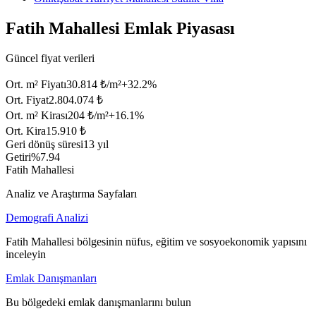
Fatih Mahallesi Emlak Piyasası
Güncel fiyat verileri
Ort. m² Fiyatı
30.814 ₺/m²
+
32.2
%
Ort. Fiyat
2.804.074 ₺
Ort. m² Kirası
204 ₺/m²
+
16.1
%
Ort. Kira
15.910 ₺
Geri dönüş süresi
13 yıl
Getiri
%7.94
Fatih Mahallesi
Analiz ve Araştırma Sayfaları
Demografi Analizi
Fatih Mahallesi bölgesinin nüfus, eğitim ve sosyoekonomik yapısını
inceleyin
Emlak Danışmanları
Bu bölgedeki emlak danışmanlarını bulun