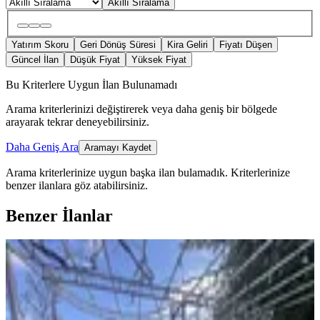
Akıllı Sıralama
Yatırım Skoru
Geri Dönüş Süresi
Kira Geliri
Fiyatı Düşen
Güncel İlan
Düşük Fiyat
Yüksek Fiyat
Bu Kriterlere Uygun İlan Bulunamadı
Arama kriterlerinizi değiştirerek veya daha geniş bir bölgede
arayarak tekrar deneyebilirsiniz.
Daha Geniş Ara
Aramayı Kaydet
Arama kriterlerinize uygun başka ilan bulamadık.
Kriterlerinize
benzer ilanlara göz atabilirsiniz.
Benzer İlanlar
MANZARALI
Yeni Rota Güvencesiyle Şehrin
Merkezinde Villa Sahibi Olun
Onikişubat, Hürriyet Mahallesi