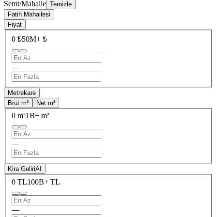
Semt/Mahalle
Temizle
Fatih Mahallesi
Fiyat
0 ₺
50M+ ₺
—
Metrekare
Brüt m²
Net m²
0 m²
1B+ m²
—
Kira Geliri
AI
0 TL
100B+ TL
—