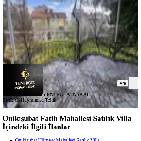
6+1
·
320 m²
·
31.07.2026
25.000.000 ₺
YENİ ROTA İNŞAAT EMLAK
Hayrunnisa Teltik
Ara
Ara
YENİ ROTA İNŞAAT
EMLAK
Hayrunnisa Teltik
Onikişubat Fatih Mahallesi Satılık Villa
İçindeki İlgili İlanlar
Onikişubat Hürriyet Mahallesi Satılık Villa