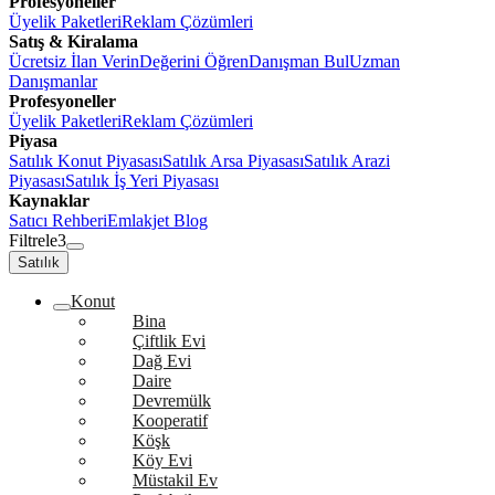
Profesyoneller
Üyelik Paketleri
Reklam Çözümleri
Satış & Kiralama
Ücretsiz İlan Verin
Değerini Öğren
Danışman Bul
Uzman
Danışmanlar
Profesyoneller
Üyelik Paketleri
Reklam Çözümleri
Piyasa
Satılık Konut Piyasası
Satılık Arsa Piyasası
Satılık Arazi
Piyasası
Satılık İş Yeri Piyasası
Kaynaklar
Satıcı Rehberi
Emlakjet Blog
Filtrele
3
Satılık
Konut
Bina
Çiftlik Evi
Dağ Evi
Daire
Devremülk
Kooperatif
Köşk
Köy Evi
Müstakil Ev