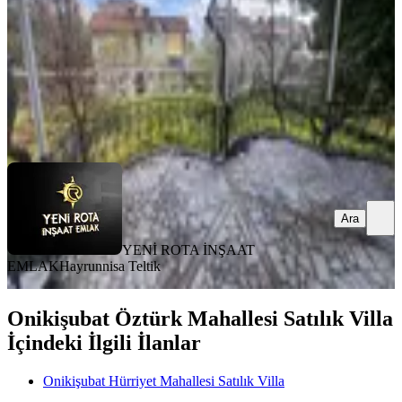
25.000.000 ₺
YENİ ROTA İNŞAAT EMLAK
Hayrunnisa Teltik
Ara
Ara
YENİ ROTA İNŞAAT
EMLAK
Hayrunnisa Teltik
Onikişubat Öztürk Mahallesi Satılık Villa
İçindeki İlgili İlanlar
Onikişubat Hürriyet Mahallesi Satılık Villa