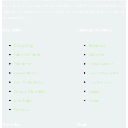
ilan, bilgi, içerik ve görselin gerçekliği, orijinalliği, güvenilirliği ve doğruluğuna ilişkin soru
içerikleri giren kullanıcıya ait olup, Emlakjet'in bu hususlarla ilgili herhangi bir sorumluluğu
bulunmamaktadır.
Kaynaklar
Emlakjet Hakkında
Emlakjet Blog
Hakkımızda
Satın Alma Rehberi
Ödüllerimiz
Satıcı Rehberi
Reklam Çözümleri
Kiralama Rehberi
Kurumsal Materyaller
Konut Kredisi Rehberi
İnsan Kaynakları
Ne Kadar Ödeyebilirim
İletişim
Emlak Değeri
Yardım
Verilerimiz
Hizmetler
Yasal