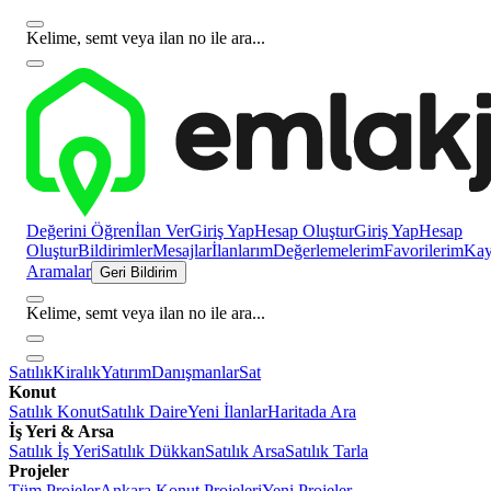
Kelime, semt veya ilan no ile ara...
Değerini Öğren
İlan Ver
Giriş Yap
Hesap Oluştur
Giriş Yap
Hesap
Oluştur
Bildirimler
Mesajlar
İlanlarım
Değerlemelerim
Favorilerim
Kayı
Aramalar
Geri Bildirim
Kelime, semt veya ilan no ile ara...
Satılık
Kiralık
Yatırım
Danışmanlar
Sat
Konut
Satılık Konut
Satılık Daire
Yeni İlanlar
Haritada Ara
İş Yeri & Arsa
Satılık İş Yeri
Satılık Dükkan
Satılık Arsa
Satılık Tarla
Projeler
Tüm Projeler
Ankara Konut Projeleri
Yeni Projeler