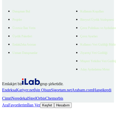
Danışman Bul
Kullanım Koşulları
Projeler
Bireysel Üyelik Sözleşmesi
Ücretsiz İlan Verin
Çerez Politikası ve Aydınlat
Üyelik Paketleri
Çerez Ayarları
EmlakZeka Asistan
Kullanıcı Veri Gizliliği Bildi
Uzman Danışmanlar
Ziyaretçi Veri Gizliliği
Müşteri Yetkilisi Veri Gizlili
Aday Aydınlatma Metni
Emlakjet bir
grup şirketidir.
Endeksa
Kariyer.net
İşin Olsun
Sigortam.net
Arabam.com
Hangikredi
Cimri
Neredekal
SteelOrbis
Chemorbis
Ara
Favorilerim
İlan Ver
Keşfet
Hesabım