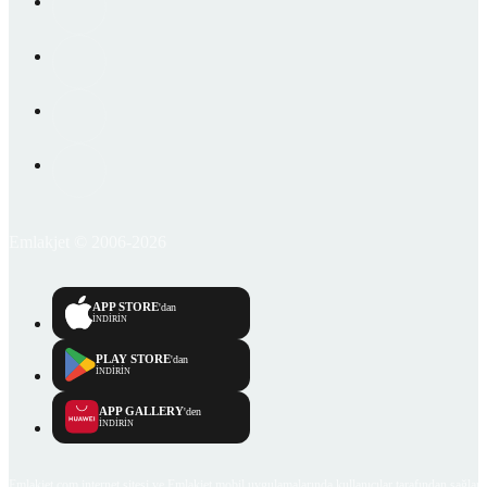
Emlakjet © 2006-2026
APP STORE
'dan
İNDİRİN
PLAY STORE
'dan
İNDİRİN
APP GALLERY
'den
İNDİRİN
Emlakjet.com internet sitesi ve Emlakjet mobil uygulamalarında kullanıcılar tarafından sağlana