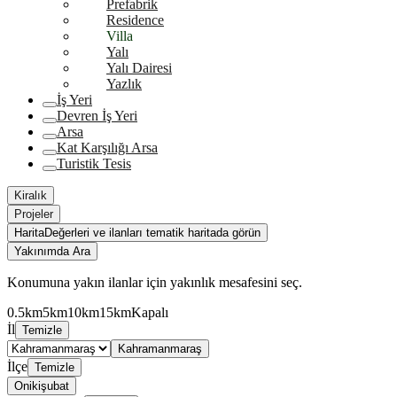
Prefabrik
Residence
Villa
Yalı
Yalı Dairesi
Yazlık
İş Yeri
Devren İş Yeri
Arsa
Kat Karşılığı Arsa
Turistik Tesis
Kiralık
Projeler
Harita
Değerleri ve ilanları tematik haritada görün
Yakınımda Ara
Konumuna yakın ilanlar için yakınlık mesafesini seç.
0.5km
5km
10km
15km
Kapalı
İl
Temizle
Kahramanmaraş
İlçe
Temizle
Onikişubat