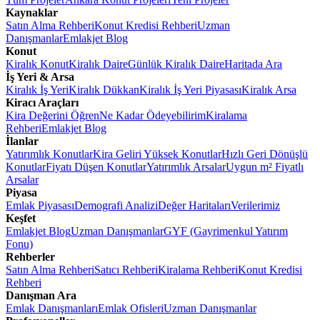
Kaynaklar
Satın Alma Rehberi
Konut Kredisi Rehberi
Uzman
Danışmanlar
Emlakjet Blog
Konut
Kiralık Konut
Kiralık Daire
Günlük Kiralık Daire
Haritada Ara
İş Yeri & Arsa
Kiralık İş Yeri
Kiralık Dükkan
Kiralık İş Yeri Piyasası
Kiralık Arsa
Kiracı Araçları
Kira Değerini Öğren
Ne Kadar Ödeyebilirim
Kiralama
Rehberi
Emlakjet Blog
İlanlar
Yatırımlık Konutlar
Kira Geliri Yüksek Konutlar
Hızlı Geri Dönüşlü
Konutlar
Fiyatı Düşen Konutlar
Yatırımlık Arsalar
Uygun m² Fiyatlı
Arsalar
Piyasa
Emlak Piyasası
Demografi Analizi
Değer Haritaları
Verilerimiz
Keşfet
Emlakjet Blog
Uzman Danışmanlar
GYF (Gayrimenkul Yatırım
Fonu)
Rehberler
Satın Alma Rehberi
Satıcı Rehberi
Kiralama Rehberi
Konut Kredisi
Rehberi
Danışman Ara
Emlak Danışmanları
Emlak Ofisleri
Uzman Danışmanlar