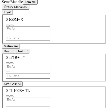
Semt/Mahalle
Temizle
Öztürk Mahallesi
Fiyat
0 ₺
50M+ ₺
—
Metrekare
Brüt m²
Net m²
0 m²
1B+ m²
—
Kira Geliri
AI
0 TL
100B+ TL
—