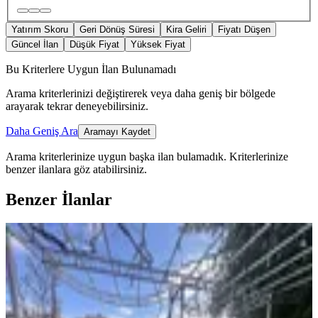
Yatırım Skoru
Geri Dönüş Süresi
Kira Geliri
Fiyatı Düşen
Güncel İlan
Düşük Fiyat
Yüksek Fiyat
Bu Kriterlere Uygun İlan Bulunamadı
Arama kriterlerinizi değiştirerek veya daha geniş bir bölgede
arayarak tekrar deneyebilirsiniz.
Daha Geniş Ara
Aramayı Kaydet
Arama kriterlerinize uygun başka ilan bulamadık.
Kriterlerinize
benzer ilanlara göz atabilirsiniz.
Benzer İlanlar
MANZARALI
Yeni Rota Güvencesiyle Şehrin
Merkezinde Villa Sahibi Olun
Onikişubat, Hürriyet Mahallesi
6+1
·
320 m²
·
31.07.2026