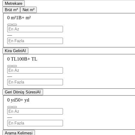
Metrekare
Brüt m²
Net m²
0 m²
1B+ m²
—
Kira Geliri
AI
0 TL
100B+ TL
—
Geri Dönüş Süresi
AI
0 yıl
50+ yıl
—
Arama Kelimesi