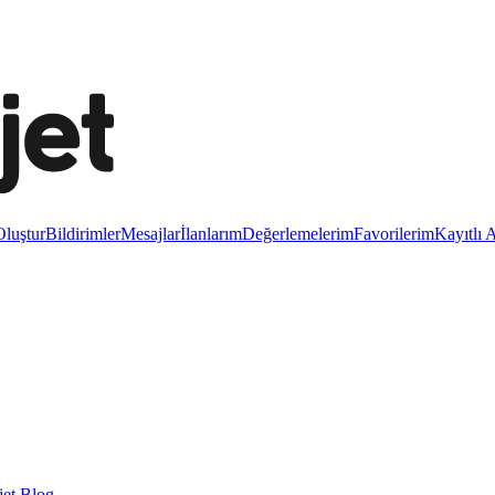
luştur
Bildirimler
Mesajlar
İlanlarım
Değerlemelerim
Favorilerim
Kayıtlı 
et Blog