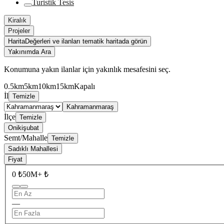
Turistik Tesis
Kiralık
Projeler
Harita
Değerleri ve ilanları tematik haritada görün
Yakınımda Ara
Konumuna yakın ilanlar için yakınlık mesafesini seç.
0.5km
5km
10km
15km
Kapalı
İl
Temizle
Kahramanmaraş
İlçe
Temizle
Onikişubat
Semt/Mahalle
Temizle
Sadıklı Mahallesi
Fiyat
0 ₺
50M+ ₺
—