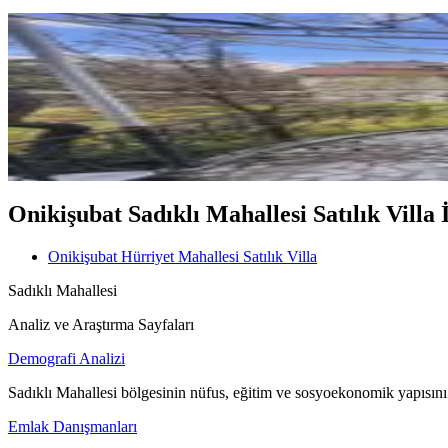
MANZARALI
Yeni Rota Güvencesiyle Şehrin M
Onikişubat, Hürriyet Mahallesi
6+1
·
320 m²
·
31.07.2026
25.000.000 ₺
Onikişubat Sadıklı Mahallesi Satılık Villa İ
Onikişubat Hürriyet Mahallesi Satılık Villa
Sadıklı Mahallesi
Analiz ve Araştırma Sayfaları
Demografi Analizi
Sadıklı Mahallesi bölgesinin nüfus, eğitim ve sosyoekonomik yapısını
Emlak Danışmanları