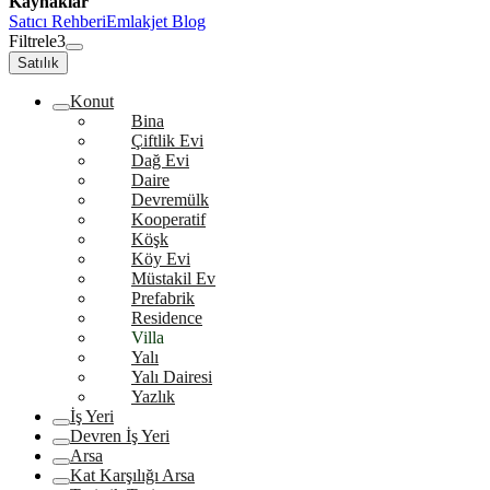
Kaynaklar
Satıcı Rehberi
Emlakjet Blog
Filtrele
3
Satılık
Konut
Bina
Çiftlik Evi
Dağ Evi
Daire
Devremülk
Kooperatif
Köşk
Köy Evi
Müstakil Ev
Prefabrik
Residence
Villa
Yalı
Yalı Dairesi
Yazlık
İş Yeri
Devren İş Yeri
Arsa
Kat Karşılığı Arsa