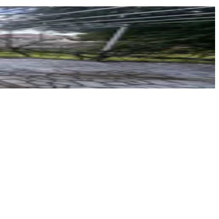
YENİ ROTA İNŞAAT EMLAK
Hayrunnisa Teltik
Ara