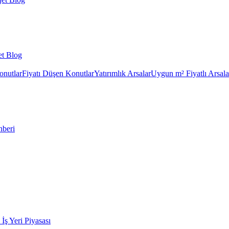
et Blog
onutlar
Fiyatı Düşen Konutlar
Yatırımlık Arsalar
Uygun m² Fiyatlı Arsala
hberi
k İş Yeri Piyasası