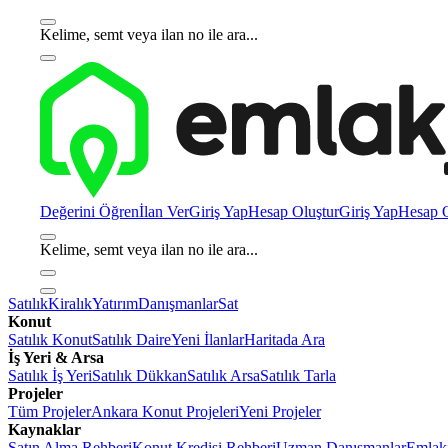
Kelime, semt veya ilan no ile ara...
Değerini Öğren
İlan Ver
Giriş Yap
Hesap Oluştur
Giriş Yap
Hesap O
Kelime, semt veya ilan no ile ara...
Satılık
Kiralık
Yatırım
Danışmanlar
Sat
Konut
Satılık Konut
Satılık Daire
Yeni İlanlar
Haritada Ara
İş Yeri & Arsa
Satılık İş Yeri
Satılık Dükkan
Satılık Arsa
Satılık Tarla
Projeler
Tüm Projeler
Ankara Konut Projeleri
Yeni Projeler
Kaynaklar
Satın Alma Rehberi
Konut Kredisi Rehberi
Uzman Danışmanlar
Emlakj