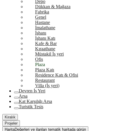
Depo
Dükkan & Mağaza
Fabrika
Genel
Hastane
İmalathane
İşhanı
İşhanı Katı
Kafe & Bar
Kıraathane
Müstakil İş yeri
Ofis
Plaza
Plaza Katı
Residence Katı & Ofisi
Restaurant
Villa (İş yeri)
Devren İş Yeri
Arsa
Kat Karşılığı Arsa
Turistik Tesis
Kiralık
Projeler
Harita
Değerleri ve ilanları tematik haritada görün