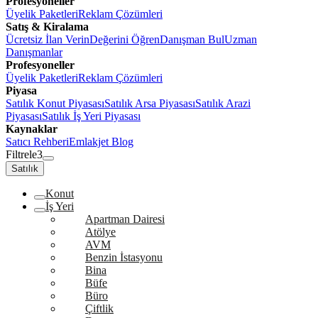
Profesyoneller
Üyelik Paketleri
Reklam Çözümleri
Satış & Kiralama
Ücretsiz İlan Verin
Değerini Öğren
Danışman Bul
Uzman
Danışmanlar
Profesyoneller
Üyelik Paketleri
Reklam Çözümleri
Piyasa
Satılık Konut Piyasası
Satılık Arsa Piyasası
Satılık Arazi
Piyasası
Satılık İş Yeri Piyasası
Kaynaklar
Satıcı Rehberi
Emlakjet Blog
Filtrele
3
Satılık
Konut
İş Yeri
Apartman Dairesi
Atölye
AVM
Benzin İstasyonu
Bina
Büfe
Büro
Çiftlik