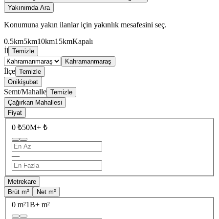
Yakınımda Ara
Konumuna yakın ilanlar için yakınlık mesafesini seç.
0.5km
5km
10km
15km
Kapalı
İl
Temizle
Kahramanmaraş
İlçe
Temizle
Onikişubat
Semt/Mahalle
Temizle
Çağırkan Mahallesi
Fiyat
0 ₺
50M+ ₺
—
Metrekare
Brüt m²
Net m²
0 m²
1B+ m²