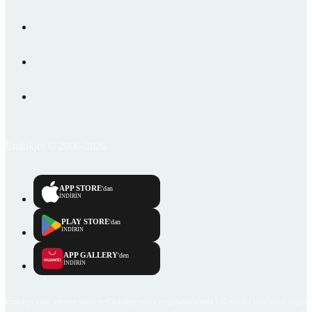
Emlakjet © 2006-2026
APP STORE
'dan
İNDİRİN
PLAY STORE
'dan
İNDİRİN
APP GALLERY
'den
İNDİRİN
Emlakjet.com internet sitesi ve Emlakjet mobil uygulamalarında kullanıcılar tarafından sağlana