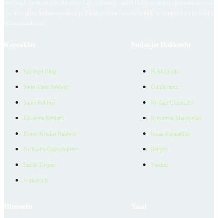
ilan, bilgi, içerik ve görselin gerçekliği, orijinalliği, güvenilirliği ve doğruluğuna ilişkin soru
içerikleri giren kullanıcıya ait olup, Emlakjet'in bu hususlarla ilgili herhangi bir sorumluluğu
bulunmamaktadır.
Kaynaklar
Emlakjet Hakkında
Emlakjet Blog
Hakkımızda
Satın Alma Rehberi
Ödüllerimiz
Satıcı Rehberi
Reklam Çözümleri
Kiralama Rehberi
Kurumsal Materyaller
Konut Kredisi Rehberi
İnsan Kaynakları
Ne Kadar Ödeyebilirim
İletişim
Emlak Değeri
Yardım
Verilerimiz
Hizmetler
Yasal