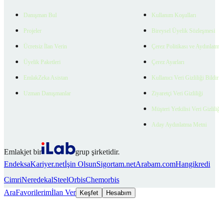
Danışman Bul
Kullanım Koşulları
Projeler
Bireysel Üyelik Sözleşmesi
Ücretsiz İlan Verin
Çerez Politikası ve Aydınlat
Üyelik Paketleri
Çerez Ayarları
EmlakZeka Asistan
Kullanıcı Veri Gizliliği Bildi
Uzman Danışmanlar
Ziyaretçi Veri Gizliliği
Müşteri Yetkilisi Veri Gizlili
Aday Aydınlatma Metni
Emlakjet bir
grup şirketidir.
Endeksa
Kariyer.net
İşin Olsun
Sigortam.net
Arabam.com
Hangikredi
Cimri
Neredekal
SteelOrbis
Chemorbis
Ara
Favorilerim
İlan Ver
Keşfet
Hesabım