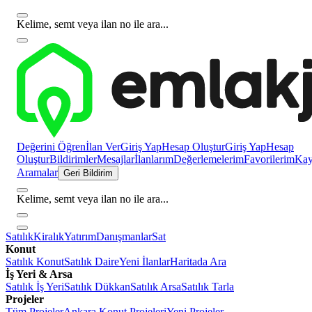
Kelime, semt veya ilan no ile ara...
Değerini Öğren
İlan Ver
Giriş Yap
Hesap Oluştur
Giriş Yap
Hesap
Oluştur
Bildirimler
Mesajlar
İlanlarım
Değerlemelerim
Favorilerim
Kayı
Aramalar
Geri Bildirim
Kelime, semt veya ilan no ile ara...
Satılık
Kiralık
Yatırım
Danışmanlar
Sat
Konut
Satılık Konut
Satılık Daire
Yeni İlanlar
Haritada Ara
İş Yeri & Arsa
Satılık İş Yeri
Satılık Dükkan
Satılık Arsa
Satılık Tarla
Projeler
Tüm Projeler
Ankara Konut Projeleri
Yeni Projeler