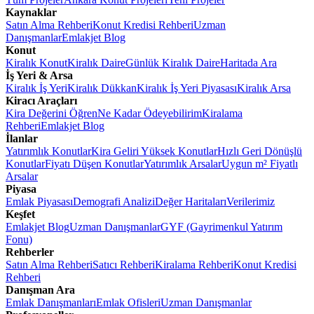
Kaynaklar
Satın Alma Rehberi
Konut Kredisi Rehberi
Uzman
Danışmanlar
Emlakjet Blog
Konut
Kiralık Konut
Kiralık Daire
Günlük Kiralık Daire
Haritada Ara
İş Yeri & Arsa
Kiralık İş Yeri
Kiralık Dükkan
Kiralık İş Yeri Piyasası
Kiralık Arsa
Kiracı Araçları
Kira Değerini Öğren
Ne Kadar Ödeyebilirim
Kiralama
Rehberi
Emlakjet Blog
İlanlar
Yatırımlık Konutlar
Kira Geliri Yüksek Konutlar
Hızlı Geri Dönüşlü
Konutlar
Fiyatı Düşen Konutlar
Yatırımlık Arsalar
Uygun m² Fiyatlı
Arsalar
Piyasa
Emlak Piyasası
Demografi Analizi
Değer Haritaları
Verilerimiz
Keşfet
Emlakjet Blog
Uzman Danışmanlar
GYF (Gayrimenkul Yatırım
Fonu)
Rehberler
Satın Alma Rehberi
Satıcı Rehberi
Kiralama Rehberi
Konut Kredisi
Rehberi
Danışman Ara
Emlak Danışmanları
Emlak Ofisleri
Uzman Danışmanlar