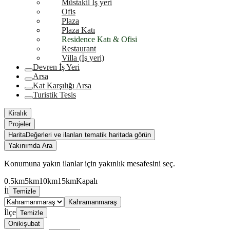
Müstakil İş yeri
Ofis
Plaza
Plaza Katı
Residence Katı & Ofisi
Restaurant
Villa (İş yeri)
Devren İş Yeri
Arsa
Kat Karşılığı Arsa
Turistik Tesis
Kiralık
Projeler
Harita
Değerleri ve ilanları tematik haritada görün
Yakınımda Ara
Konumuna yakın ilanlar için yakınlık mesafesini seç.
0.5km
5km
10km
15km
Kapalı
İl
Temizle
Kahramanmaraş
İlçe
Temizle
Onikişubat