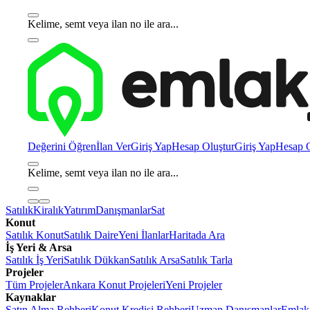
Kelime, semt veya ilan no ile ara...
Değerini Öğren
İlan Ver
Giriş Yap
Hesap Oluştur
Giriş Yap
Hesap O
Kelime, semt veya ilan no ile ara...
Satılık
Kiralık
Yatırım
Danışmanlar
Sat
Konut
Satılık Konut
Satılık Daire
Yeni İlanlar
Haritada Ara
İş Yeri & Arsa
Satılık İş Yeri
Satılık Dükkan
Satılık Arsa
Satılık Tarla
Projeler
Tüm Projeler
Ankara Konut Projeleri
Yeni Projeler
Kaynaklar
Satın Alma Rehberi
Konut Kredisi Rehberi
Uzman Danışmanlar
Emlakj