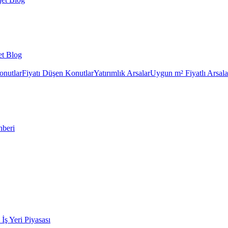
et Blog
onutlar
Fiyatı Düşen Konutlar
Yatırımlık Arsalar
Uygun m² Fiyatlı Arsala
hberi
k İş Yeri Piyasası