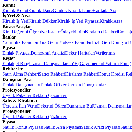
Konut
Kiralık Konut
Kiralık Daire
Günlük Kiralık Daire
Haritada Ara
İş Yeri & Arsa
Kiralık İş Yeri
Kiralık Dükkan
Kiralık İş Yeri Piyasası
Kiralık Arsa
Kiracı Araçları
Kira Değerini Öğren
Ne Kadar Ödeyebilirim
Kiralama Rehberi
Emlakj
İlanlar
Yatırımlık Konutlar
Kira Geliri Yüksek Konutlar
Hızlı Geri Dönüşlü K
Piyasa
Emlak Piyasası
Demografi Analizi
Değer Haritaları
Verilerimiz
Keşfet
Emlakjet Blog
Uzman Danışmanlar
GYF (Gayrimenkul Yatırım Fonu)
Rehberler
Satın Alma Rehberi
Satıcı Rehberi
Kiralama Rehberi
Konut Kredisi Re
Danışman Ara
Emlak Danışmanları
Emlak Ofisleri
Uzman Danışmanlar
Profesyoneller
Üyelik Paketleri
Reklam Çözümleri
Satış & Kiralama
Ücretsiz İlan Verin
Değerini Öğren
Danışman Bul
Uzman Danışmanlar
Profesyoneller
Üyelik Paketleri
Reklam Çözümleri
Piyasa
Satılık Konut Piyasası
Satılık Arsa Piyasası
Satılık Arazi Piyasası
Satılı