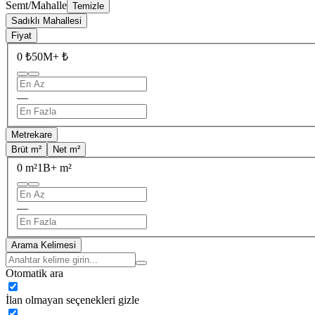
Semt/Mahalle
Temizle
Sadıklı Mahallesi
Fiyat
0 ₺
50M+ ₺
—
Metrekare
Brüt m²
Net m²
0 m²
1B+ m²
—
Arama Kelimesi
Otomatik ara
İlan olmayan seçenekleri gizle