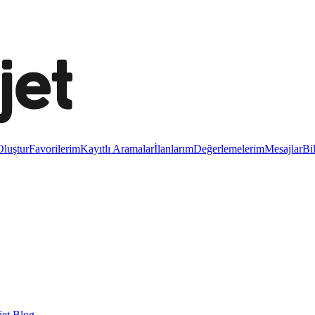
luştur
Favorilerim
Kayıtlı Aramalar
İlanlarım
Değerlemelerim
Mesajlar
Bi
et Blog