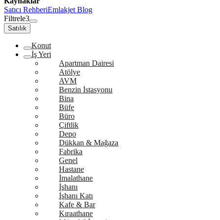
Kaynaklar
Satıcı Rehberi
Emlakjet Blog
Filtrele
3
Satılık
Konut
İş Yeri
Apartman Dairesi
Atölye
AVM
Benzin İstasyonu
Bina
Büfe
Büro
Çiftlik
Depo
Dükkan & Mağaza
Fabrika
Genel
Hastane
İmalathane
İşhanı
İşhanı Katı
Kafe & Bar
Kıraathane