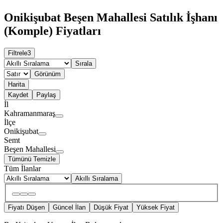
Onikişubat Beşen Mahallesi Satılık İşhanı
(Komple) Fiyatları
Filtrele
3
Sırala
Görünüm
Harita
Kaydet
Paylaş
İl
Kahramanmaraş
İlçe
Onikişubat
Semt
Beşen Mahallesi
Tümünü Temizle
Tüm İlanlar
Akıllı Sıralama
Fiyatı Düşen
Güncel İlan
Düşük Fiyat
Yüksek Fiyat