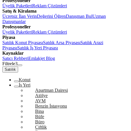
Profesyoneller
Üyelik Paketleri
Reklam Çözümleri
Satış & Kiralama
Ücretsiz İlan Verin
Değerini Öğren
Danışman Bul
Uzman
Danışmanlar
Profesyoneller
Üyelik Paketleri
Reklam Çözümleri
Piyasa
Satılık Konut Piyasası
Satılık Arsa Piyasası
Satılık Arazi
Piyasası
Satılık İş Yeri Piyasası
Kaynaklar
Satıcı Rehberi
Emlakjet Blog
Filtrele
3
Satılık
Konut
İş Yeri
Apartman Dairesi
Atölye
AVM
Benzin İstasyonu
Bina
Büfe
Büro
Çiftlik