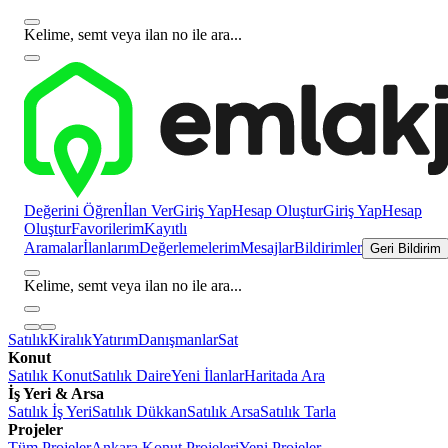
Kelime, semt veya ilan no ile ara...
Değerini Öğren
İlan Ver
Giriş Yap
Hesap Oluştur
Giriş Yap
Hesap
Oluştur
Favorilerim
Kayıtlı
Aramalar
İlanlarım
Değerlemelerim
Mesajlar
Bildirimler
Geri Bildirim
Kelime, semt veya ilan no ile ara...
Satılık
Kiralık
Yatırım
Danışmanlar
Sat
Konut
Satılık Konut
Satılık Daire
Yeni İlanlar
Haritada Ara
İş Yeri & Arsa
Satılık İş Yeri
Satılık Dükkan
Satılık Arsa
Satılık Tarla
Projeler
Tüm Projeler
Ankara Konut Projeleri
Yeni Projeler