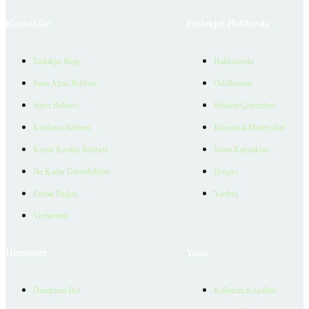
Kaynaklar
Emlakjet Hakkında
Emlakjet Blog
Hakkımızda
Satın Alma Rehberi
Ödüllerimiz
Satıcı Rehberi
Reklam Çözümleri
Kiralama Rehberi
Kurumsal Materyaller
Konut Kredisi Rehberi
İnsan Kaynakları
Ne Kadar Ödeyebilirim
İletişim
Emlak Değeri
Yardım
Verilerimiz
Hizmetler
Yasal
Danışman Bul
Kullanım Koşulları