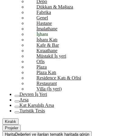
Depo
Dükkan & Mağaza
Fabrika
Genel
Hastane
İmalathane
İşhanı
İşhanı Katı
Kafe & Bar
Kıraathane
Müstakil İş yeri
Ofis
Plaza
Plaza Katı
Residence Katı & Ofisi
Restaurant
Villa (İş yeri)
Devren İş Yeri
Arsa
Kat Karşılığı Arsa
Turistik Tesis
Kiralık
Projeler
Harita
Değerleri ve ilanları tematik haritada görün