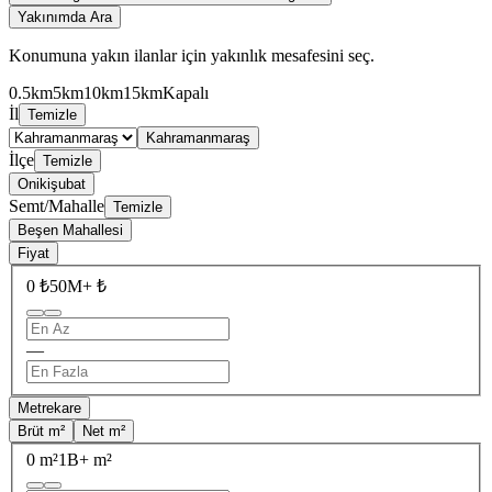
Yakınımda Ara
Konumuna yakın ilanlar için yakınlık mesafesini seç.
0.5km
5km
10km
15km
Kapalı
İl
Temizle
Kahramanmaraş
İlçe
Temizle
Onikişubat
Semt/Mahalle
Temizle
Beşen Mahallesi
Fiyat
0 ₺
50M+ ₺
—
Metrekare
Brüt m²
Net m²
0 m²
1B+ m²