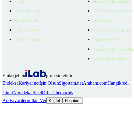
Projeler
Bireysel Üyelik Sözleşmesi
Ücretsiz İlan Verin
Çerez Politikası ve Aydınlat
Üyelik Paketleri
Çerez Ayarları
EmlakZeka Asistan
Kullanıcı Veri Gizliliği Bildi
Uzman Danışmanlar
Ziyaretçi Veri Gizliliği
Müşteri Yetkilisi Veri Gizlili
Aday Aydınlatma Metni
Emlakjet bir
grup şirketidir.
Endeksa
Kariyer.net
İşin Olsun
Sigortam.net
Arabam.com
Hangikredi
Cimri
Neredekal
SteelOrbis
Chemorbis
Ara
Favorilerim
İlan Ver
Keşfet
Hesabım