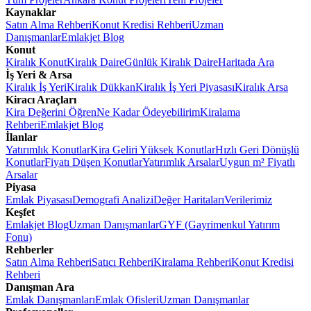
Kaynaklar
Satın Alma Rehberi
Konut Kredisi Rehberi
Uzman
Danışmanlar
Emlakjet Blog
Konut
Kiralık Konut
Kiralık Daire
Günlük Kiralık Daire
Haritada Ara
İş Yeri & Arsa
Kiralık İş Yeri
Kiralık Dükkan
Kiralık İş Yeri Piyasası
Kiralık Arsa
Kiracı Araçları
Kira Değerini Öğren
Ne Kadar Ödeyebilirim
Kiralama
Rehberi
Emlakjet Blog
İlanlar
Yatırımlık Konutlar
Kira Geliri Yüksek Konutlar
Hızlı Geri Dönüşlü
Konutlar
Fiyatı Düşen Konutlar
Yatırımlık Arsalar
Uygun m² Fiyatlı
Arsalar
Piyasa
Emlak Piyasası
Demografi Analizi
Değer Haritaları
Verilerimiz
Keşfet
Emlakjet Blog
Uzman Danışmanlar
GYF (Gayrimenkul Yatırım
Fonu)
Rehberler
Satın Alma Rehberi
Satıcı Rehberi
Kiralama Rehberi
Konut Kredisi
Rehberi
Danışman Ara
Emlak Danışmanları
Emlak Ofisleri
Uzman Danışmanlar