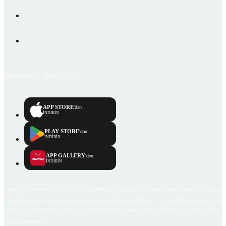
Emlakjet © 2006-2026
APP STORE
'dan
İNDİRİN
PLAY STORE
'dan
İNDİRİN
APP GALLERY
'den
İNDİRİN
Emlakjet.com internet sitesi ve Emlakjet mobil uygulamalarında kullanıcılar tarafından sağlana
ilan, bilgi, içerik ve görselin gerçekliği, orijinalliği, güvenilirliği ve doğruluğuna ilişkin soru
içerikleri giren kullanıcıya ait olup, Emlakjet'in bu hususlarla ilgili herhangi bir sorumluluğu
bulunmamaktadır.