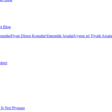
et Blog
onutlar
Fiyatı Düşen Konutlar
Yatırımlık Arsalar
Uygun m² Fiyatlı Arsala
hberi
k İş Yeri Piyasası