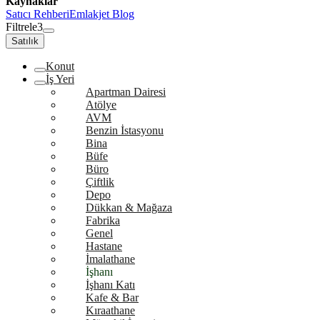
Kaynaklar
Satıcı Rehberi
Emlakjet Blog
Filtrele
3
Satılık
Konut
İş Yeri
Apartman Dairesi
Atölye
AVM
Benzin İstasyonu
Bina
Büfe
Büro
Çiftlik
Depo
Dükkan & Mağaza
Fabrika
Genel
Hastane
İmalathane
İşhanı
İşhanı Katı
Kafe & Bar
Kıraathane