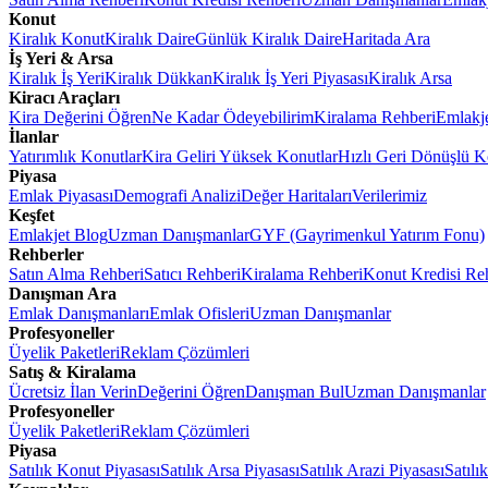
Konut
Kiralık Konut
Kiralık Daire
Günlük Kiralık Daire
Haritada Ara
İş Yeri & Arsa
Kiralık İş Yeri
Kiralık Dükkan
Kiralık İş Yeri Piyasası
Kiralık Arsa
Kiracı Araçları
Kira Değerini Öğren
Ne Kadar Ödeyebilirim
Kiralama Rehberi
Emlakj
İlanlar
Yatırımlık Konutlar
Kira Geliri Yüksek Konutlar
Hızlı Geri Dönüşlü K
Piyasa
Emlak Piyasası
Demografi Analizi
Değer Haritaları
Verilerimiz
Keşfet
Emlakjet Blog
Uzman Danışmanlar
GYF (Gayrimenkul Yatırım Fonu)
Rehberler
Satın Alma Rehberi
Satıcı Rehberi
Kiralama Rehberi
Konut Kredisi Re
Danışman Ara
Emlak Danışmanları
Emlak Ofisleri
Uzman Danışmanlar
Profesyoneller
Üyelik Paketleri
Reklam Çözümleri
Satış & Kiralama
Ücretsiz İlan Verin
Değerini Öğren
Danışman Bul
Uzman Danışmanlar
Profesyoneller
Üyelik Paketleri
Reklam Çözümleri
Piyasa
Satılık Konut Piyasası
Satılık Arsa Piyasası
Satılık Arazi Piyasası
Satılı