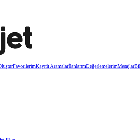
luştur
Favorilerim
Kayıtlı Aramalar
İlanlarım
Değerlemelerim
Mesajlar
Bi
et Blog