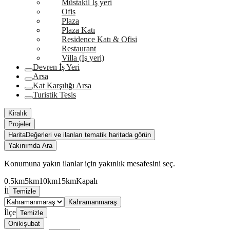
Müstakil İş yeri
Ofis
Plaza
Plaza Katı
Residence Katı & Ofisi
Restaurant
Villa (İş yeri)
Devren İş Yeri
Arsa
Kat Karşılığı Arsa
Turistik Tesis
Kiralık
Projeler
Harita
Değerleri ve ilanları tematik haritada görün
Yakınımda Ara
Konumuna yakın ilanlar için yakınlık mesafesini seç.
0.5km
5km
10km
15km
Kapalı
İl
Temizle
Kahramanmaraş
İlçe
Temizle
Onikişubat