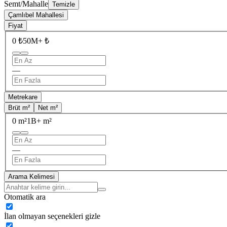
Semt/Mahalle
Temizle
Çamlıbel Mahallesi
Fiyat
0 ₺
50M+ ₺
—
Metrekare
Brüt m²
Net m²
0 m²
1B+ m²
—
Arama Kelimesi
Otomatik ara
İlan olmayan seçenekleri gizle