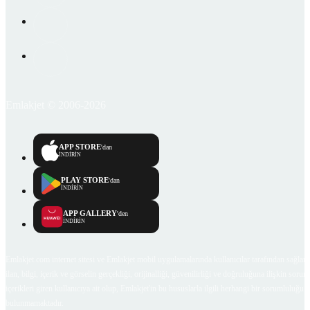
Emlakjet © 2006-2026
APP STORE
'dan
İNDİRİN
PLAY STORE
'dan
İNDİRİN
APP GALLERY
'den
İNDİRİN
Emlakjet.com internet sitesi ve Emlakjet mobil uygulamalarında kullanıcılar tarafından sağlana
ilan, bilgi, içerik ve görselin gerçekliği, orijinalliği, güvenilirliği ve doğruluğuna ilişkin soru
içerikleri giren kullanıcıya ait olup, Emlakjet'in bu hususlarla ilgili herhangi bir sorumluluğu
bulunmamaktadır.