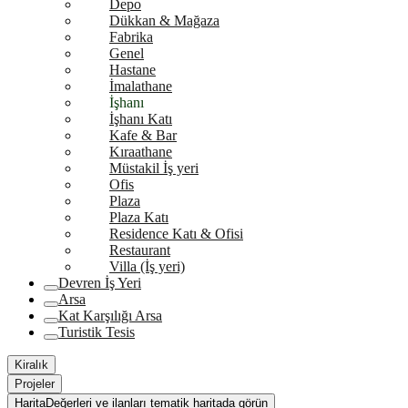
Depo
Dükkan & Mağaza
Fabrika
Genel
Hastane
İmalathane
İşhanı
İşhanı Katı
Kafe & Bar
Kıraathane
Müstakil İş yeri
Ofis
Plaza
Plaza Katı
Residence Katı & Ofisi
Restaurant
Villa (İş yeri)
Devren İş Yeri
Arsa
Kat Karşılığı Arsa
Turistik Tesis
Kiralık
Projeler
Harita
Değerleri ve ilanları tematik haritada görün