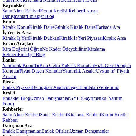
Kaynaklar
Satın Alma Rehberi
Konut Kredisi Rehberi
Uzman
Danışmanlar
Emlakjet Blog
Konut
Kiralık Konut
Kiralık Daire
Günlük Kiralık Daire
Haritada Ara
İş Yeri & Arsa
Kiralık İş Yeri
Kiralık Dükkan
Kiralık İş Yeri Piyasası
Kiralık Arsa
Kiracı Araçları
Kira Değerini Öğren
Ne Kadar Ödeyebilirim
Kiralama
Rehberi
Emlakjet Blog
İlanlar
Yatırımlık Konutlar
Kira Geliri Yüksek Konutlar
Hızlı Geri Dönüşlü
Konutlar
Fiyatı Düşen Konutlar
Yatırımlık Arsalar
Uygun m² Fiyatlı
Arsalar
Piyasa
Emlak Piyasası
Demografi Analizi
Değer Haritaları
Verilerimiz
Keşfet
Emlakjet Blog
Uzman Danışmanlar
GYF (Gayrimenkul Yatırım
Fonu)
Rehberler
Satın Alma Rehberi
Satıcı Rehberi
Kiralama Rehberi
Konut Kredisi
Rehberi
Danışman Ara
Emlak Danışmanları
Emlak Ofisleri
Uzman Danışmanlar