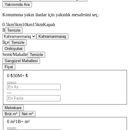
Yakınımda Ara
Konumuna yakın ilanlar için yakınlık mesafesini seç.
0.5km
5km
10km
15km
Kapalı
İl
Temizle
Kahramanmaraş
İlçe
Temizle
Onikişubat
Semt/Mahalle
Temizle
Sarıgüzel Mahallesi
Fiyat
0 ₺
50M+ ₺
—
Metrekare
Brüt m²
Net m²
0 m²
1B+ m²