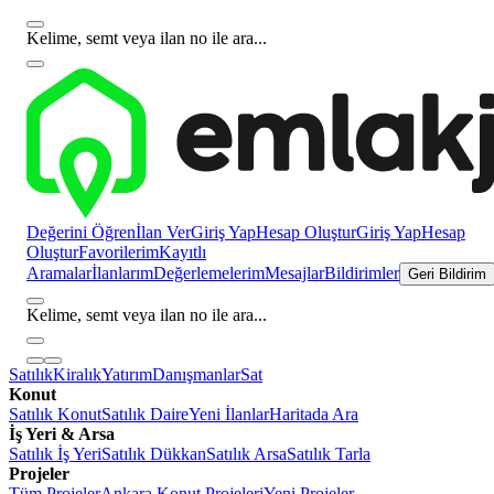
Kelime, semt veya ilan no ile ara...
Değerini Öğren
İlan Ver
Giriş Yap
Hesap Oluştur
Giriş Yap
Hesap
Oluştur
Favorilerim
Kayıtlı
Aramalar
İlanlarım
Değerlemelerim
Mesajlar
Bildirimler
Geri Bildirim
Kelime, semt veya ilan no ile ara...
Satılık
Kiralık
Yatırım
Danışmanlar
Sat
Konut
Satılık Konut
Satılık Daire
Yeni İlanlar
Haritada Ara
İş Yeri & Arsa
Satılık İş Yeri
Satılık Dükkan
Satılık Arsa
Satılık Tarla
Projeler
Tüm Projeler
Ankara Konut Projeleri
Yeni Projeler