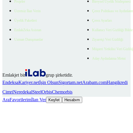
Projeler
Bireysel Üyelik Sözleşmesi
Ücretsiz İlan Verin
Çerez Politikası ve Aydınlat
Üyelik Paketleri
Çerez Ayarları
EmlakZeka Asistan
Kullanıcı Veri Gizliliği Bildi
Uzman Danışmanlar
Ziyaretçi Veri Gizliliği
Müşteri Yetkilisi Veri Gizlili
Aday Aydınlatma Metni
Emlakjet bir
grup şirketidir.
Endeksa
Kariyer.net
İşin Olsun
Sigortam.net
Arabam.com
Hangikredi
Cimri
Neredekal
SteelOrbis
Chemorbis
Ara
Favorilerim
İlan Ver
Keşfet
Hesabım