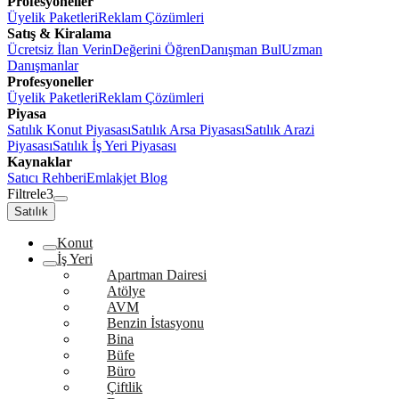
Profesyoneller
Üyelik Paketleri
Reklam Çözümleri
Satış & Kiralama
Ücretsiz İlan Verin
Değerini Öğren
Danışman Bul
Uzman
Danışmanlar
Profesyoneller
Üyelik Paketleri
Reklam Çözümleri
Piyasa
Satılık Konut Piyasası
Satılık Arsa Piyasası
Satılık Arazi
Piyasası
Satılık İş Yeri Piyasası
Kaynaklar
Satıcı Rehberi
Emlakjet Blog
Filtrele
3
Satılık
Konut
İş Yeri
Apartman Dairesi
Atölye
AVM
Benzin İstasyonu
Bina
Büfe
Büro
Çiftlik