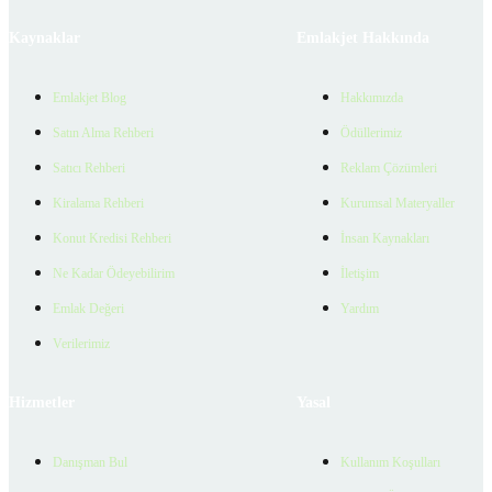
Kaynaklar
Emlakjet Hakkında
Emlakjet Blog
Hakkımızda
Satın Alma Rehberi
Ödüllerimiz
Satıcı Rehberi
Reklam Çözümleri
Kiralama Rehberi
Kurumsal Materyaller
Konut Kredisi Rehberi
İnsan Kaynakları
Ne Kadar Ödeyebilirim
İletişim
Emlak Değeri
Yardım
Verilerimiz
Hizmetler
Yasal
Danışman Bul
Kullanım Koşulları