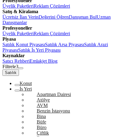
Profesyoneller
Üyelik Paketleri
Reklam Çözümleri
Satış & Kiralama
Ücretsiz İlan Verin
Değerini Öğren
Danışman Bul
Uzman
Danışmanlar
Profesyoneller
Üyelik Paketleri
Reklam Çözümleri
Piyasa
Satılık Konut Piyasası
Satılık Arsa Piyasası
Satılık Arazi
Piyasası
Satılık İş Yeri Piyasası
Kaynaklar
Satıcı Rehberi
Emlakjet Blog
Filtrele
3
Satılık
Konut
İş Yeri
Apartman Dairesi
Atölye
AVM
Benzin İstasyonu
Bina
Büfe
Büro
Çiftlik