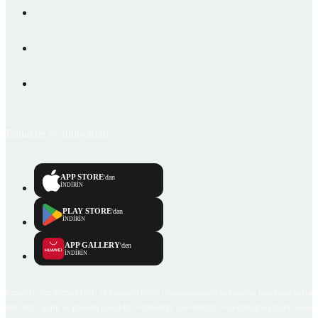
Emlakjet © 2006-2026
APP STORE
'dan
İNDİRİN
PLAY STORE
'dan
İNDİRİN
APP GALLERY
'den
İNDİRİN
Emlakjet.com internet sitesi ve Emlakjet mobil uygulamalarında kullanıcılar tarafından sağlana
ilan, bilgi, içerik ve görselin gerçekliği, orijinalliği, güvenilirliği ve doğruluğuna ilişkin soru