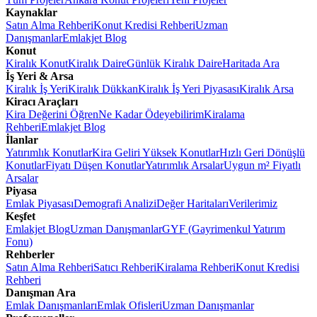
Kaynaklar
Satın Alma Rehberi
Konut Kredisi Rehberi
Uzman
Danışmanlar
Emlakjet Blog
Konut
Kiralık Konut
Kiralık Daire
Günlük Kiralık Daire
Haritada Ara
İş Yeri & Arsa
Kiralık İş Yeri
Kiralık Dükkan
Kiralık İş Yeri Piyasası
Kiralık Arsa
Kiracı Araçları
Kira Değerini Öğren
Ne Kadar Ödeyebilirim
Kiralama
Rehberi
Emlakjet Blog
İlanlar
Yatırımlık Konutlar
Kira Geliri Yüksek Konutlar
Hızlı Geri Dönüşlü
Konutlar
Fiyatı Düşen Konutlar
Yatırımlık Arsalar
Uygun m² Fiyatlı
Arsalar
Piyasa
Emlak Piyasası
Demografi Analizi
Değer Haritaları
Verilerimiz
Keşfet
Emlakjet Blog
Uzman Danışmanlar
GYF (Gayrimenkul Yatırım
Fonu)
Rehberler
Satın Alma Rehberi
Satıcı Rehberi
Kiralama Rehberi
Konut Kredisi
Rehberi
Danışman Ara
Emlak Danışmanları
Emlak Ofisleri
Uzman Danışmanlar