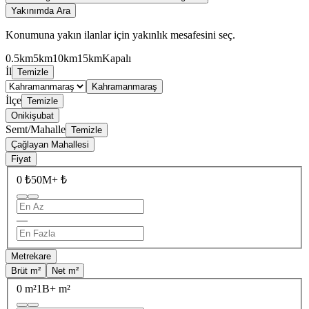
Yakınımda Ara
Konumuna yakın ilanlar için yakınlık mesafesini seç.
0.5km
5km
10km
15km
Kapalı
İl
Temizle
Kahramanmaraş
İlçe
Temizle
Onikişubat
Semt/Mahalle
Temizle
Çağlayan Mahallesi
Fiyat
0 ₺
50M+ ₺
—
Metrekare
Brüt m²
Net m²
0 m²
1B+ m²