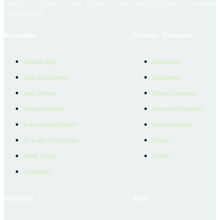
içerikleri giren kullanıcıya ait olup, Emlakjet'in bu hususlarla ilgili herhangi bir sorumluluğu
bulunmamaktadır.
Kaynaklar
Emlakjet Hakkında
Emlakjet Blog
Hakkımızda
Satın Alma Rehberi
Ödüllerimiz
Satıcı Rehberi
Reklam Çözümleri
Kiralama Rehberi
Kurumsal Materyaller
Konut Kredisi Rehberi
İnsan Kaynakları
Ne Kadar Ödeyebilirim
İletişim
Emlak Değeri
Yardım
Verilerimiz
Hizmetler
Yasal