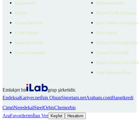
Danışman Bul
Kullanım Koşulları
Projeler
Bireysel Üyelik Sözleşmesi
Ücretsiz İlan Verin
Çerez Politikası ve Aydınlat
Üyelik Paketleri
Çerez Ayarları
EmlakZeka Asistan
Kullanıcı Veri Gizliliği Bildi
Uzman Danışmanlar
Ziyaretçi Veri Gizliliği
Müşteri Yetkilisi Veri Gizlili
Aday Aydınlatma Metni
Emlakjet bir
grup şirketidir.
Endeksa
Kariyer.net
İşin Olsun
Sigortam.net
Arabam.com
Hangikredi
Cimri
Neredekal
SteelOrbis
Chemorbis
Ara
Favorilerim
İlan Ver
Keşfet
Hesabım