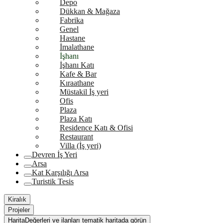
Depo
Dükkan & Mağaza
Fabrika
Genel
Hastane
İmalathane
İşhanı
İşhanı Katı
Kafe & Bar
Kıraathane
Müstakil İş yeri
Ofis
Plaza
Plaza Katı
Residence Katı & Ofisi
Restaurant
Villa (İş yeri)
Devren İş Yeri
Arsa
Kat Karşılığı Arsa
Turistik Tesis
Kiralık
Projeler
Harita
Değerleri ve ilanları tematik haritada görün