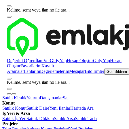
Kelime, semt veya ilan no ile ara...
Değerini Öğren
İlan Ver
Giriş Yap
Hesap Oluştur
Giriş Yap
Hesap
Oluştur
Favorilerim
Kayıtlı
Aramalar
İlanlarım
Değerlemelerim
Mesajlar
Bildirimler
Geri Bildirim
Kelime, semt veya ilan no ile ara...
Satılık
Kiralık
Yatırım
Danışmanlar
Sat
Konut
Satılık Konut
Satılık Daire
Yeni İlanlar
Haritada Ara
İş Yeri & Arsa
Satılık İş Yeri
Satılık Dükkan
Satılık Arsa
Satılık Tarla
Projeler
Tüm Projeler
Ankara Konut Projeleri
Yeni Projeler