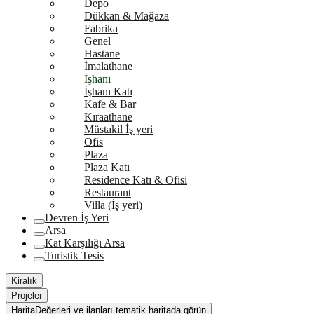
Depo
Dükkan & Mağaza
Fabrika
Genel
Hastane
İmalathane
İşhanı
İşhanı Katı
Kafe & Bar
Kıraathane
Müstakil İş yeri
Ofis
Plaza
Plaza Katı
Residence Katı & Ofisi
Restaurant
Villa (İş yeri)
Devren İş Yeri
Arsa
Kat Karşılığı Arsa
Turistik Tesis
Kiralık
Projeler
Harita
Değerleri ve ilanları tematik haritada görün