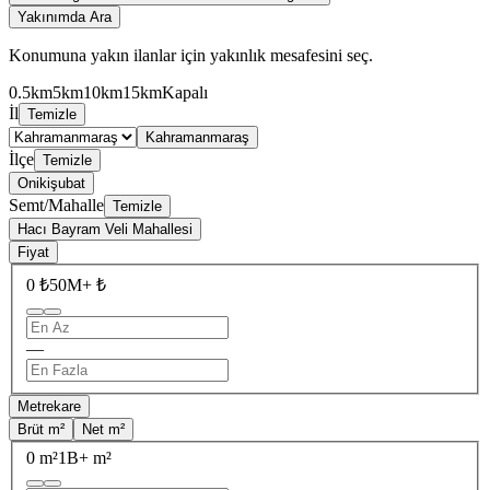
Yakınımda Ara
Konumuna yakın ilanlar için yakınlık mesafesini seç.
0.5km
5km
10km
15km
Kapalı
İl
Temizle
Kahramanmaraş
İlçe
Temizle
Onikişubat
Semt/Mahalle
Temizle
Hacı Bayram Veli Mahallesi
Fiyat
0 ₺
50M+ ₺
—
Metrekare
Brüt m²
Net m²
0 m²
1B+ m²