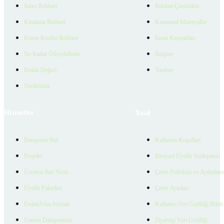
Satıcı Rehberi
Reklam Çözümleri
Kiralama Rehberi
Kurumsal Materyaller
Konut Kredisi Rehberi
İnsan Kaynakları
Ne Kadar Ödeyebilirim
İletişim
Emlak Değeri
Yardım
Verilerimiz
Hizmetler
Yasal
Danışman Bul
Kullanım Koşulları
Projeler
Bireysel Üyelik Sözleşmesi
Ücretsiz İlan Verin
Çerez Politikası ve Aydınlat
Üyelik Paketleri
Çerez Ayarları
EmlakZeka Asistan
Kullanıcı Veri Gizliliği Bildi
Uzman Danışmanlar
Ziyaretçi Veri Gizliliği