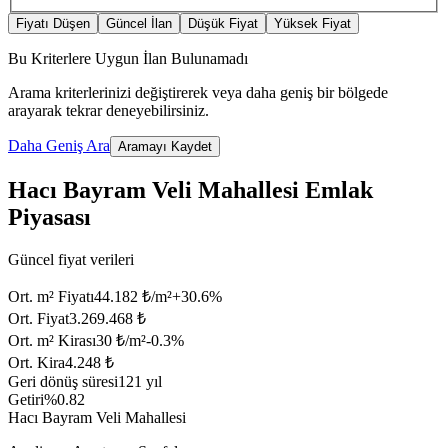
Fiyatı Düşen
Güncel İlan
Düşük Fiyat
Yüksek Fiyat
Bu Kriterlere Uygun İlan Bulunamadı
Arama kriterlerinizi değiştirerek veya daha geniş bir bölgede
arayarak tekrar deneyebilirsiniz.
Daha Geniş Ara
Aramayı Kaydet
Hacı Bayram Veli Mahallesi Emlak
Piyasası
Güncel fiyat verileri
Ort. m² Fiyatı
44.182 ₺/m²
+
30.6
%
Ort. Fiyat
3.269.468 ₺
Ort. m² Kirası
30 ₺/m²
-0.3
%
Ort. Kira
4.248 ₺
Geri dönüş süresi
121 yıl
Getiri
%0.82
Hacı Bayram Veli Mahallesi