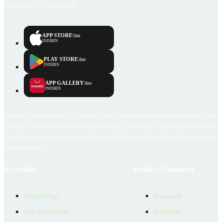
Emlakjet © 2006-2026
APP STORE
'dan
İNDİRİN
PLAY STORE
'dan
İNDİRİN
APP GALLERY
'den
İNDİRİN
Emlakjet.com internet sitesi ve Emlakjet mobil uygulamalarında kullanıcılar tarafından sağlana
ilan, bilgi, içerik ve görselin gerçekliği, orijinalliği, güvenilirliği ve doğruluğuna ilişkin soru
içerikleri giren kullanıcıya ait olup, Emlakjet'in bu hususlarla ilgili herhangi bir sorumluluğu
bulunmamaktadır.
Kaynaklar
Emlakjet Hakkında
Emlakjet Blog
Hakkımızda
Satın Alma Rehberi
Ödüllerimiz