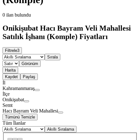
0
ilan bulundu
Onikişubat Hacı Bayram Veli Mahallesi
Satılık İşhanı (Komple) Fiyatları
Filtrele
3
Sırala
Görünüm
Harita
Kaydet
Paylaş
İl
Kahramanmaraş
İlçe
Onikişubat
Semt
Hacı Bayram Veli Mahallesi
Tümünü Temizle
Tüm İlanlar
Akıllı Sıralama