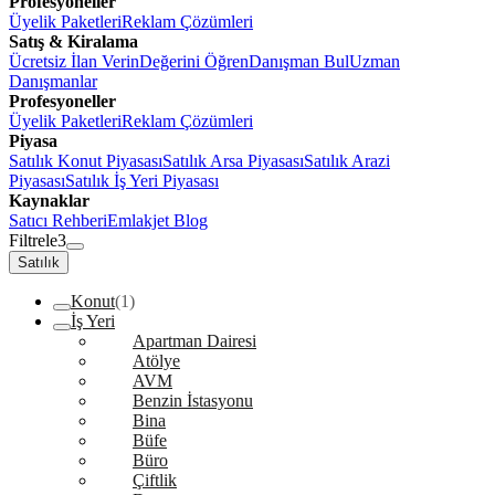
Profesyoneller
Üyelik Paketleri
Reklam Çözümleri
Satış & Kiralama
Ücretsiz İlan Verin
Değerini Öğren
Danışman Bul
Uzman
Danışmanlar
Profesyoneller
Üyelik Paketleri
Reklam Çözümleri
Piyasa
Satılık Konut Piyasası
Satılık Arsa Piyasası
Satılık Arazi
Piyasası
Satılık İş Yeri Piyasası
Kaynaklar
Satıcı Rehberi
Emlakjet Blog
Filtrele
3
Satılık
Konut
(1)
İş Yeri
Apartman Dairesi
Atölye
AVM
Benzin İstasyonu
Bina
Büfe
Büro
Çiftlik