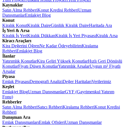
Kaynaklar
Satın Alma Rehberi
Konut Kredisi Rehberi
Uzman
Danışmanlar
Emlakjet Blog
Konut
Kiralık Konut
Kiralık Daire
Günlük Kiralık Daire
Haritada Ara
İş Yeri & Arsa
Kiralık İş Yeri
Kiralık Dükkan
Kiralık İş Yeri Piyasası
Kiralık Arsa
Kiracı Araçları
Kira Değerini Öğren
Ne Kadar Ödeyebilirim
Kiralama
Rehberi
Emlakjet Blog
İlanlar
Yatırımlık Konutlar
Kira Geliri Yüksek Konutlar
Hızlı Geri Dönüşlü
Konutlar
Fiyatı Düşen Konutlar
Yatırımlık Arsalar
Uygun m² Fiyatlı
Arsalar
Piyasa
Emlak Piyasası
Demografi Analizi
Değer Haritaları
Verilerimiz
Keşfet
Emlakjet Blog
Uzman Danışmanlar
GYF (Gayrimenkul Yatırım
Fonu)
Rehberler
Satın Alma Rehberi
Satıcı Rehberi
Kiralama Rehberi
Konut Kredisi
Rehberi
Danışman Ara
Emlak Danışmanları
Emlak Ofisleri
Uzman Danışmanlar