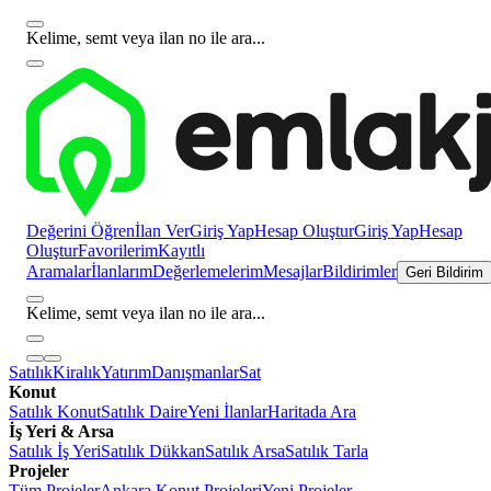
Kelime, semt veya ilan no ile ara...
Değerini Öğren
İlan Ver
Giriş Yap
Hesap Oluştur
Giriş Yap
Hesap
Oluştur
Favorilerim
Kayıtlı
Aramalar
İlanlarım
Değerlemelerim
Mesajlar
Bildirimler
Geri Bildirim
Kelime, semt veya ilan no ile ara...
Satılık
Kiralık
Yatırım
Danışmanlar
Sat
Konut
Satılık Konut
Satılık Daire
Yeni İlanlar
Haritada Ara
İş Yeri & Arsa
Satılık İş Yeri
Satılık Dükkan
Satılık Arsa
Satılık Tarla
Projeler
Tüm Projeler
Ankara Konut Projeleri
Yeni Projeler