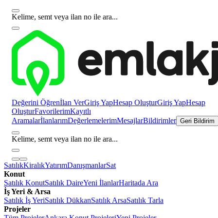
Kelime, semt veya ilan no ile ara...
Değerini Öğren
İlan Ver
Giriş Yap
Hesap Oluştur
Giriş Yap
Hesap
Oluştur
Favorilerim
Kayıtlı
Aramalar
İlanlarım
Değerlemelerim
Mesajlar
Bildirimler
Geri Bildirim
Kelime, semt veya ilan no ile ara...
Satılık
Kiralık
Yatırım
Danışmanlar
Sat
Konut
Satılık Konut
Satılık Daire
Yeni İlanlar
Haritada Ara
İş Yeri & Arsa
Satılık İş Yeri
Satılık Dükkan
Satılık Arsa
Satılık Tarla
Projeler
Tüm Projeler
Ankara Konut Projeleri
Yeni Projeler