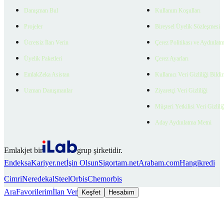
Danışman Bul
Kullanım Koşulları
Projeler
Bireysel Üyelik Sözleşmesi
Ücretsiz İlan Verin
Çerez Politikası ve Aydınlat
Üyelik Paketleri
Çerez Ayarları
EmlakZeka Asistan
Kullanıcı Veri Gizliliği Bildi
Uzman Danışmanlar
Ziyaretçi Veri Gizliliği
Müşteri Yetkilisi Veri Gizlili
Aday Aydınlatma Metni
Emlakjet bir
grup şirketidir.
Endeksa
Kariyer.net
İşin Olsun
Sigortam.net
Arabam.com
Hangikredi
Cimri
Neredekal
SteelOrbis
Chemorbis
Ara
Favorilerim
İlan Ver
Keşfet
Hesabım