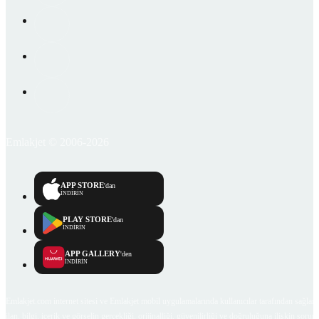
Emlakjet © 2006-2026
APP STORE
'dan
İNDİRİN
PLAY STORE
'dan
İNDİRİN
APP GALLERY
'den
İNDİRİN
Emlakjet.com internet sitesi ve Emlakjet mobil uygulamalarında kullanıcılar tarafından sağlana
ilan, bilgi, içerik ve görselin gerçekliği, orijinalliği, güvenilirliği ve doğruluğuna ilişkin soru