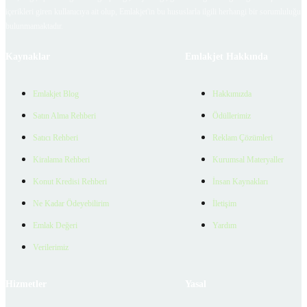
içerikleri giren kullanıcıya ait olup, Emlakjet'in bu hususlarla ilgili herhangi bir sorumluluğu
bulunmamaktadır.
Kaynaklar
Emlakjet Hakkında
Emlakjet Blog
Hakkımızda
Satın Alma Rehberi
Ödüllerimiz
Satıcı Rehberi
Reklam Çözümleri
Kiralama Rehberi
Kurumsal Materyaller
Konut Kredisi Rehberi
İnsan Kaynakları
Ne Kadar Ödeyebilirim
İletişim
Emlak Değeri
Yardım
Verilerimiz
Hizmetler
Yasal