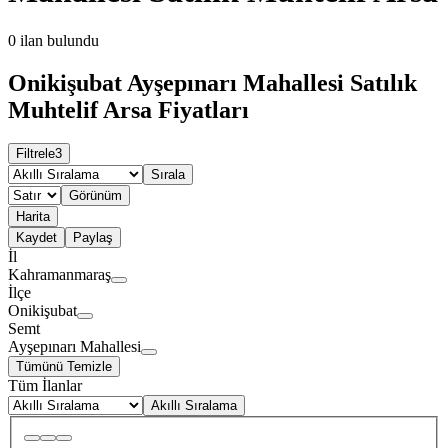
0
ilan bulundu
Onikişubat Ayşepınarı Mahallesi Satılık
Muhtelif Arsa Fiyatları
Filtrele
3
Sırala
Görünüm
Harita
Kaydet
Paylaş
İl
Kahramanmaraş
İlçe
Onikişubat
Semt
Ayşepınarı Mahallesi
Tümünü Temizle
Tüm İlanlar
Akıllı Sıralama