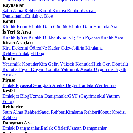
Kaynaklar
Satın Alma Rehberi
Konut Kredisi Rehberi
Uzman
Danışmanlar
Emlakjet Blog
Konut
Kiralık Konut
Kiralık Daire
Günlük Kiralık Daire
Haritada Ara
İş Yeri & Arsa
Kiralık İş Yeri
Kiralık Dükkan
Kiralık İş Yeri Piyasası
Kiralık Arsa
Kiracı Araçları
Kira Değerini Öğren
Ne Kadar Ödeyebilirim
Kiralama
Rehberi
Emlakjet Blog
İlanlar
Yatırımlık Konutlar
Kira Geliri Yüksek Konutlar
Hızlı Geri Dönüşlü
Konutlar
Fiyatı Düşen Konutlar
Yatırımlık Arsalar
Uygun m² Fiyatlı
Arsalar
Piyasa
Emlak Piyasası
Demografi Analizi
Değer Haritaları
Verilerimiz
Keşfet
Emlakjet Blog
Uzman Danışmanlar
GYF (Gayrimenkul Yatırım
Fonu)
Rehberler
Satın Alma Rehberi
Satıcı Rehberi
Kiralama Rehberi
Konut Kredisi
Rehberi
Danışman Ara
Emlak Danışmanları
Emlak Ofisleri
Uzman Danışmanlar