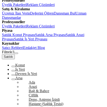
Profesyoneller
Üyelik Paketleri
Reklam Çözümleri
Satış & Kiralama
Ücretsiz İlan Verin
Değerini Öğren
Danışman Bul
Uzman
Danışmanlar
Profesyoneller
Üyelik Paketleri
Reklam Çözümleri
Piyasa
Satılık Konut Piyasası
Satılık Arsa Piyasası
Satılık Arazi
Piyasası
Satılık İş Yeri Piyasası
Kaynaklar
Satıcı Rehberi
Emlakjet Blog
Filtrele
3
Satılık
Konut
İş Yeri
Devren İş Yeri
Arsa
Ada
Arazi
Bağ & Bahçe
Çiftlik
Depo, Antrepo İzinli
Hastane (Sağlık Tesisi)