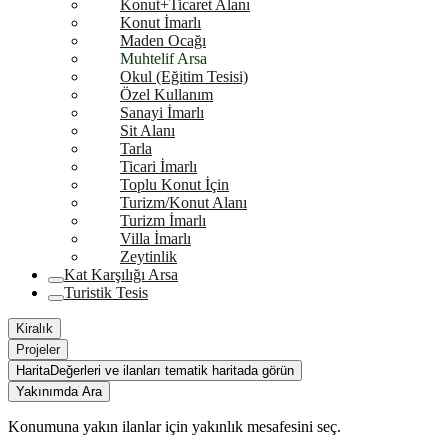
Konut+Ticaret Alanı
Konut İmarlı
Maden Ocağı
Muhtelif Arsa
Okul (Eğitim Tesisi)
Özel Kullanım
Sanayi İmarlı
Sit Alanı
Tarla
Ticari İmarlı
Toplu Konut İçin
Turizm/Konut Alanı
Turizm İmarlı
Villa İmarlı
Zeytinlik
Kat Karşılığı Arsa
Turistik Tesis
Kiralık
Projeler
Harita
Değerleri ve ilanları tematik haritada görün
Yakınımda Ara
Konumuna yakın ilanlar için yakınlık mesafesini seç.