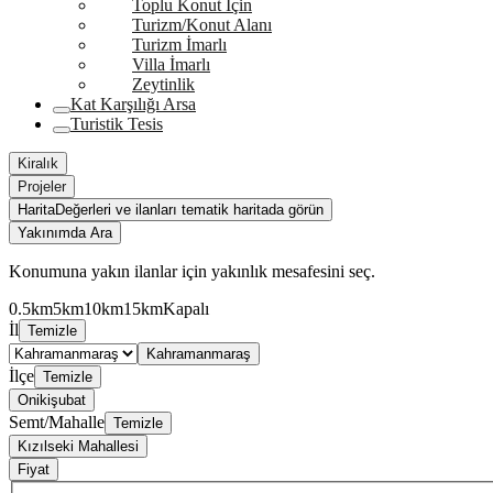
Toplu Konut İçin
Turizm/Konut Alanı
Turizm İmarlı
Villa İmarlı
Zeytinlik
Kat Karşılığı Arsa
Turistik Tesis
Kiralık
Projeler
Harita
Değerleri ve ilanları tematik haritada görün
Yakınımda Ara
Konumuna yakın ilanlar için yakınlık mesafesini seç.
0.5km
5km
10km
15km
Kapalı
İl
Temizle
Kahramanmaraş
İlçe
Temizle
Onikişubat
Semt/Mahalle
Temizle
Kızılseki Mahallesi
Fiyat