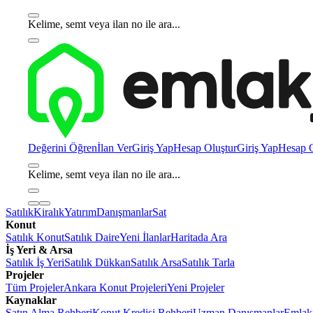
Kelime, semt veya ilan no ile ara...
Değerini Öğren
İlan Ver
Giriş Yap
Hesap Oluştur
Giriş Yap
Hesap O
Kelime, semt veya ilan no ile ara...
Satılık
Kiralık
Yatırım
Danışmanlar
Sat
Konut
Satılık Konut
Satılık Daire
Yeni İlanlar
Haritada Ara
İş Yeri & Arsa
Satılık İş Yeri
Satılık Dükkan
Satılık Arsa
Satılık Tarla
Projeler
Tüm Projeler
Ankara Konut Projeleri
Yeni Projeler
Kaynaklar
Satın Alma Rehberi
Konut Kredisi Rehberi
Uzman Danışmanlar
Emlakj