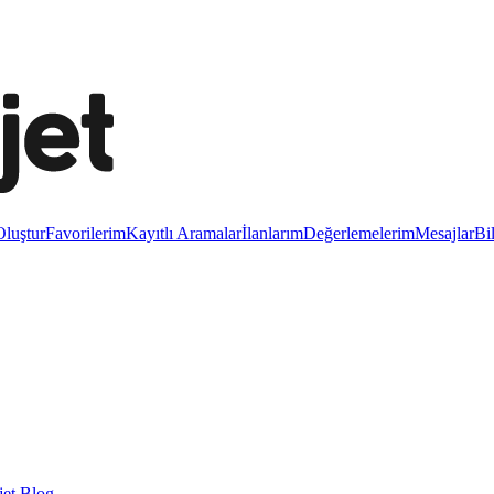
luştur
Favorilerim
Kayıtlı Aramalar
İlanlarım
Değerlemelerim
Mesajlar
Bi
et Blog