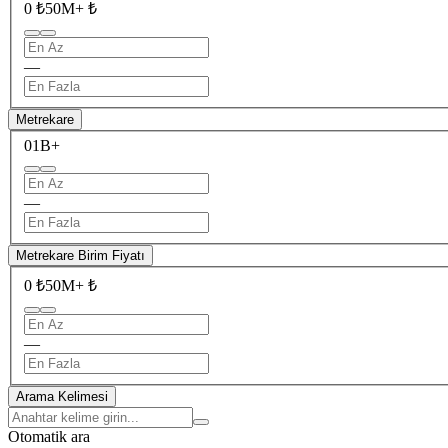
0 ₺
50M+ ₺
—
Metrekare
0
1B+
—
Metrekare Birim Fiyatı
0 ₺
50M+ ₺
—
Arama Kelimesi
Otomatik ara