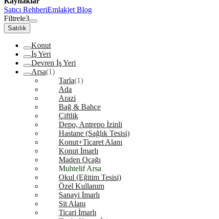
Kaynaklar
Satıcı Rehberi
Emlakjet Blog
Filtrele
3
Satılık
Konut
İş Yeri
Devren İş Yeri
Arsa
(1)
Tarla
(1)
Ada
Arazi
Bağ & Bahçe
Çiftlik
Depo, Antrepo İzinli
Hastane (Sağlık Tesisi)
Konut+Ticaret Alanı
Konut İmarlı
Maden Ocağı
Muhtelif Arsa
Okul (Eğitim Tesisi)
Özel Kullanım
Sanayi İmarlı
Sit Alanı
Ticari İmarlı