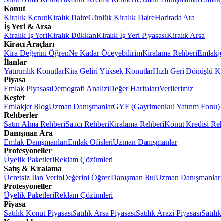
Konut
Kiralık Konut
Kiralık Daire
Günlük Kiralık Daire
Haritada Ara
İş Yeri & Arsa
Kiralık İş Yeri
Kiralık Dükkan
Kiralık İş Yeri Piyasası
Kiralık Arsa
Kiracı Araçları
Kira Değerini Öğren
Ne Kadar Ödeyebilirim
Kiralama Rehberi
Emlakj
İlanlar
Yatırımlık Konutlar
Kira Geliri Yüksek Konutlar
Hızlı Geri Dönüşlü K
Piyasa
Emlak Piyasası
Demografi Analizi
Değer Haritaları
Verilerimiz
Keşfet
Emlakjet Blog
Uzman Danışmanlar
GYF (Gayrimenkul Yatırım Fonu)
Rehberler
Satın Alma Rehberi
Satıcı Rehberi
Kiralama Rehberi
Konut Kredisi Re
Danışman Ara
Emlak Danışmanları
Emlak Ofisleri
Uzman Danışmanlar
Profesyoneller
Üyelik Paketleri
Reklam Çözümleri
Satış & Kiralama
Ücretsiz İlan Verin
Değerini Öğren
Danışman Bul
Uzman Danışmanlar
Profesyoneller
Üyelik Paketleri
Reklam Çözümleri
Piyasa
Satılık Konut Piyasası
Satılık Arsa Piyasası
Satılık Arazi Piyasası
Satılı