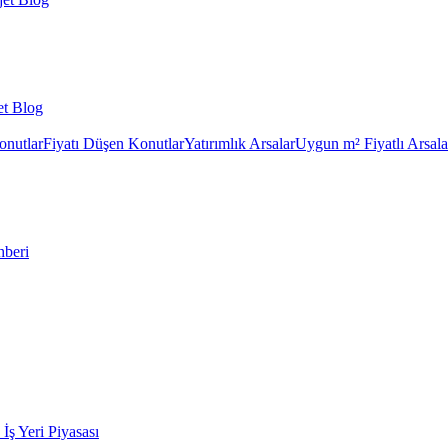
et Blog
onutlar
Fiyatı Düşen Konutlar
Yatırımlık Arsalar
Uygun m² Fiyatlı Arsala
hberi
k İş Yeri Piyasası