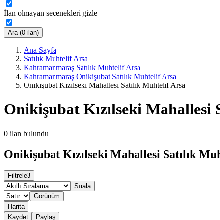
İlan olmayan seçenekleri gizle
Ara (0 ilan)
Ana Sayfa
Satılık Muhtelif Arsa
Kahramanmaraş Satılık Muhtelif Arsa
Kahramanmaraş Onikişubat Satılık Muhtelif Arsa
Onikişubat Kızılseki Mahallesi Satılık Muhtelif Arsa
Onikişubat Kızılseki Mahallesi 
0
ilan bulundu
Onikişubat Kızılseki Mahallesi Satılık Muh
Filtrele
3
Sırala
Görünüm
Harita
Kaydet
Paylaş