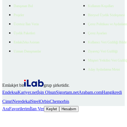
Danışman Bul
Kullanım Koşulları
Projeler
Bireysel Üyelik Sözleşmesi
Ücretsiz İlan Verin
Çerez Politikası ve Aydınlat
Üyelik Paketleri
Çerez Ayarları
EmlakZeka Asistan
Kullanıcı Veri Gizliliği Bildi
Uzman Danışmanlar
Ziyaretçi Veri Gizliliği
Müşteri Yetkilisi Veri Gizlili
Aday Aydınlatma Metni
Emlakjet bir
grup şirketidir.
Endeksa
Kariyer.net
İşin Olsun
Sigortam.net
Arabam.com
Hangikredi
Cimri
Neredekal
SteelOrbis
Chemorbis
Ara
Favorilerim
İlan Ver
Keşfet
Hesabım