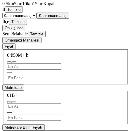
0.5km
5km
10km
15km
Kapalı
İl
Temizle
Kahramanmaraş
İlçe
Temizle
Onikişubat
Semt/Mahalle
Temizle
Orhangazi Mahallesi
Fiyat
0 ₺
50M+ ₺
—
Metrekare
0
1B+
—
Metrekare Birim Fiyatı