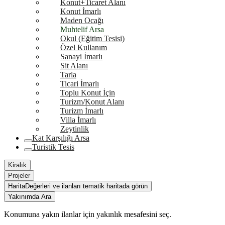
Konut+Ticaret Alanı
Konut İmarlı
Maden Ocağı
Muhtelif Arsa
Okul (Eğitim Tesisi)
Özel Kullanım
Sanayi İmarlı
Sit Alanı
Tarla
Ticari İmarlı
Toplu Konut İçin
Turizm/Konut Alanı
Turizm İmarlı
Villa İmarlı
Zeytinlik
Kat Karşılığı Arsa
Turistik Tesis
Kiralık
Projeler
Harita
Değerleri ve ilanları tematik haritada görün
Yakınımda Ara
Konumuna yakın ilanlar için yakınlık mesafesini seç.