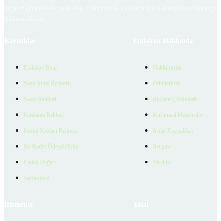
içerikleri giren kullanıcıya ait olup, Emlakjet'in bu hususlarla ilgili herhangi bir sorumluluğu
bulunmamaktadır.
Kaynaklar
Emlakjet Hakkında
Emlakjet Blog
Hakkımızda
Satın Alma Rehberi
Ödüllerimiz
Satıcı Rehberi
Reklam Çözümleri
Kiralama Rehberi
Kurumsal Materyaller
Konut Kredisi Rehberi
İnsan Kaynakları
Ne Kadar Ödeyebilirim
İletişim
Emlak Değeri
Yardım
Verilerimiz
Hizmetler
Yasal