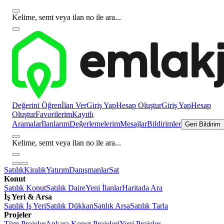
Kelime, semt veya ilan no ile ara...
Değerini Öğren
İlan Ver
Giriş Yap
Hesap Oluştur
Giriş Yap
Hesap
Oluştur
Favorilerim
Kayıtlı
Aramalar
İlanlarım
Değerlemelerim
Mesajlar
Bildirimler
Geri Bildirim
Kelime, semt veya ilan no ile ara...
Satılık
Kiralık
Yatırım
Danışmanlar
Sat
Konut
Satılık Konut
Satılık Daire
Yeni İlanlar
Haritada Ara
İş Yeri & Arsa
Satılık İş Yeri
Satılık Dükkan
Satılık Arsa
Satılık Tarla
Projeler
Tüm Projeler
Ankara Konut Projeleri
Yeni Projeler