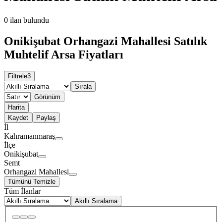
0
ilan bulundu
Onikişubat Orhangazi Mahallesi Satılık
Muhtelif Arsa Fiyatları
Filtrele
3
Sırala
Görünüm
Harita
Kaydet
Paylaş
İl
Kahramanmaraş
İlçe
Onikişubat
Semt
Orhangazi Mahallesi
Tümünü Temizle
Tüm İlanlar
Akıllı Sıralama