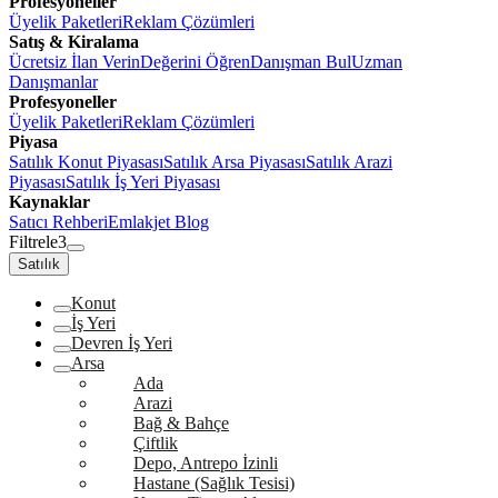
Profesyoneller
Üyelik Paketleri
Reklam Çözümleri
Satış & Kiralama
Ücretsiz İlan Verin
Değerini Öğren
Danışman Bul
Uzman
Danışmanlar
Profesyoneller
Üyelik Paketleri
Reklam Çözümleri
Piyasa
Satılık Konut Piyasası
Satılık Arsa Piyasası
Satılık Arazi
Piyasası
Satılık İş Yeri Piyasası
Kaynaklar
Satıcı Rehberi
Emlakjet Blog
Filtrele
3
Satılık
Konut
İş Yeri
Devren İş Yeri
Arsa
Ada
Arazi
Bağ & Bahçe
Çiftlik
Depo, Antrepo İzinli
Hastane (Sağlık Tesisi)