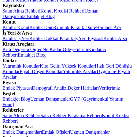
Kaynaklar
Satın Alma Rehberi
Konut Kredisi Rehberi
Uzman
Danışmanlar
Emlakjet Blog
Konut
Kiralık Konut
Kiralık Daire
Günlük Kiralık Daire
Haritada Ara
İş Yeri & Arsa
Kiralık İş Yeri
Kiralık Dükkan
Kiralık İş Yeri Piyasası
Kiralık Arsa
Kiracı Araçları
Kira Değerini Öğren
Ne Kadar Ödeyebilirim
Kiralama
Rehberi
Emlakjet Blog
İlanlar
Yatırımlık Konutlar
Kira Geliri Yüksek Konutlar
Hızlı Geri Dönüşlü
Konutlar
Fiyatı Düşen Konutlar
Yatırımlık Arsalar
Uygun m² Fiyatlı
Arsalar
Piyasa
Emlak Piyasası
Demografi Analizi
Değer Haritaları
Verilerimiz
Keşfet
Emlakjet Blog
Uzman Danışmanlar
GYF (Gayrimenkul Yatırım
Fonu)
Rehberler
Satın Alma Rehberi
Satıcı Rehberi
Kiralama Rehberi
Konut Kredisi
Rehberi
Danışman Ara
Emlak Danışmanları
Emlak Ofisleri
Uzman Danışmanlar