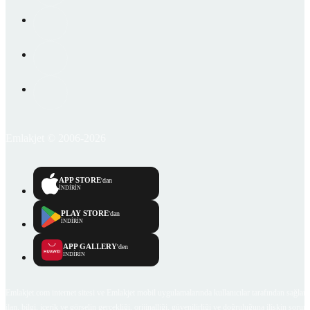
Emlakjet © 2006-2026
APP STORE
'dan
İNDİRİN
PLAY STORE
'dan
İNDİRİN
APP GALLERY
'den
İNDİRİN
Emlakjet.com internet sitesi ve Emlakjet mobil uygulamalarında kullanıcılar tarafından sağlana
ilan, bilgi, içerik ve görselin gerçekliği, orijinalliği, güvenilirliği ve doğruluğuna ilişkin soru