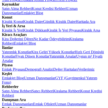
Kaynaklar
Satın Alma Rehberi
Konut Kredisi Rehberi
Uzman
Danışmanlar
Emlakjet Blog
Konut
Kiralık Konut
Kiralık Daire
Günlük Kiralık Daire
Haritada Ara
İş Yeri & Arsa
Kiralık İş Yeri
Kiralık Dükkan
Kiralık İş Yeri Piyasası
Kiralık Arsa
Kiracı Araçları
Kira Değerini Öğren
Ne Kadar Ödeyebilirim
Kiralama
Rehberi
Emlakjet Blog
İlanlar
Yatırımlık Konutlar
Kira Geliri Yüksek Konutlar
Hızlı Geri Dönüşlü
Konutlar
Fiyatı Düşen Konutlar
Yatırımlık Arsalar
Uygun m² Fiyatlı
Arsalar
Piyasa
Emlak Piyasası
Demografi Analizi
Değer Haritaları
Verilerimiz
Keşfet
Emlakjet Blog
Uzman Danışmanlar
GYF (Gayrimenkul Yatırım
Fonu)
Rehberler
Satın Alma Rehberi
Satıcı Rehberi
Kiralama Rehberi
Konut Kredisi
Rehberi
Danışman Ara
Emlak Danışmanları
Emlak Ofisleri
Uzman Danışmanlar