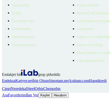
Danışman Bul
Kullanım Koşulları
Projeler
Bireysel Üyelik Sözleşmesi
Ücretsiz İlan Verin
Çerez Politikası ve Aydınlat
Üyelik Paketleri
Çerez Ayarları
EmlakZeka Asistan
Kullanıcı Veri Gizliliği Bildi
Uzman Danışmanlar
Ziyaretçi Veri Gizliliği
Müşteri Yetkilisi Veri Gizlili
Aday Aydınlatma Metni
Emlakjet bir
grup şirketidir.
Endeksa
Kariyer.net
İşin Olsun
Sigortam.net
Arabam.com
Hangikredi
Cimri
Neredekal
SteelOrbis
Chemorbis
Ara
Favorilerim
İlan Ver
Keşfet
Hesabım