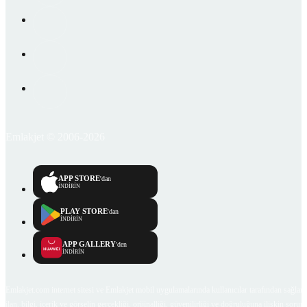
Emlakjet © 2006-2026
APP STORE
'dan
İNDİRİN
PLAY STORE
'dan
İNDİRİN
APP GALLERY
'den
İNDİRİN
Emlakjet.com internet sitesi ve Emlakjet mobil uygulamalarında kullanıcılar tarafından sağlana
ilan, bilgi, içerik ve görselin gerçekliği, orijinalliği, güvenilirliği ve doğruluğuna ilişkin soru