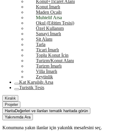
Konut+Ticaret Alanı
Konut İmarlı
Maden Ocağı
Muhtelif Arsa
Okul (Eğitim Tesisi)
Özel Kullanım
Sanayi İmarlı
Sit Alanı
Tarla
Ticari İmarlı
Toplu Konut İçin
Turizm/Konut Alanı
Turizm İmarlı
Villa İmarlı
Zeytinlik
Kat Karşılığı Arsa
Turistik Tesis
Kiralık
Projeler
Harita
Değerleri ve ilanları tematik haritada görün
Yakınımda Ara
Konumuna yakın ilanlar için yakınlık mesafesini seç.