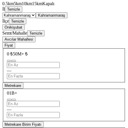
0.5km
5km
10km
15km
Kapalı
İl
Temizle
Kahramanmaraş
İlçe
Temizle
Onikişubat
Semt/Mahalle
Temizle
Avcılar Mahallesi
Fiyat
0 ₺
50M+ ₺
—
Metrekare
0
1B+
—
Metrekare Birim Fiyatı