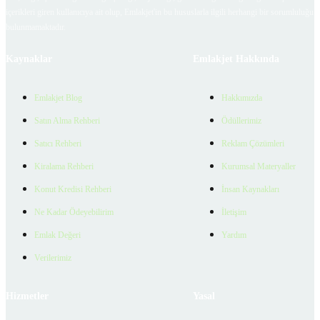
içerikleri giren kullanıcıya ait olup, Emlakjet'in bu hususlarla ilgili herhangi bir sorumluluğu
bulunmamaktadır.
Kaynaklar
Emlakjet Hakkında
Emlakjet Blog
Hakkımızda
Satın Alma Rehberi
Ödüllerimiz
Satıcı Rehberi
Reklam Çözümleri
Kiralama Rehberi
Kurumsal Materyaller
Konut Kredisi Rehberi
İnsan Kaynakları
Ne Kadar Ödeyebilirim
İletişim
Emlak Değeri
Yardım
Verilerimiz
Hizmetler
Yasal