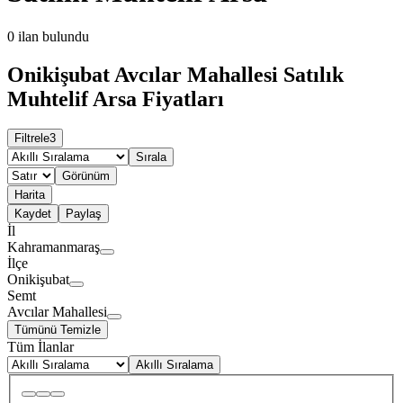
0
ilan bulundu
Onikişubat Avcılar Mahallesi Satılık
Muhtelif Arsa Fiyatları
Filtrele
3
Sırala
Görünüm
Harita
Kaydet
Paylaş
İl
Kahramanmaraş
İlçe
Onikişubat
Semt
Avcılar Mahallesi
Tümünü Temizle
Tüm İlanlar
Akıllı Sıralama