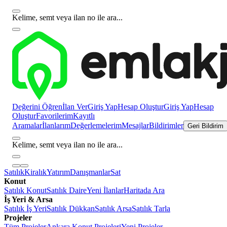
Kelime, semt veya ilan no ile ara...
Değerini Öğren
İlan Ver
Giriş Yap
Hesap Oluştur
Giriş Yap
Hesap
Oluştur
Favorilerim
Kayıtlı
Aramalar
İlanlarım
Değerlemelerim
Mesajlar
Bildirimler
Geri Bildirim
Kelime, semt veya ilan no ile ara...
Satılık
Kiralık
Yatırım
Danışmanlar
Sat
Konut
Satılık Konut
Satılık Daire
Yeni İlanlar
Haritada Ara
İş Yeri & Arsa
Satılık İş Yeri
Satılık Dükkan
Satılık Arsa
Satılık Tarla
Projeler
Tüm Projeler
Ankara Konut Projeleri
Yeni Projeler