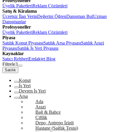
Profesyoneller
Üyelik Paketleri
Reklam Çözümleri
Satış & Kiralama
Ücretsiz İlan Verin
Değerini Öğren
Danışman Bul
Uzman
Danışmanlar
Profesyoneller
Üyelik Paketleri
Reklam Çözümleri
Piyasa
Satılık Konut Piyasası
Satılık Arsa Piyasası
Satılık Arazi
Piyasası
Satılık İş Yeri Piyasası
Kaynaklar
Satıcı Rehberi
Emlakjet Blog
Filtrele
3
Satılık
Konut
İş Yeri
Devren İş Yeri
Arsa
Ada
Arazi
Bağ & Bahçe
Çiftlik
Depo, Antrepo İzinli
Hastane (Sağlık Tesisi)